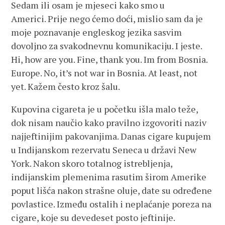
Sedam ili osam je mjeseci kako smo u
Americi. Prije nego ćemo doći, mislio sam da je
moje poznavanje engleskog jezika sasvim
dovoljno za svakodnevnu komunikaciju. I jeste.
Hi, how are you. Fine, thank you. Im from Bosnia.
Europe. No, it’s not war in Bosnia. At least, not
yet. Kažem često kroz šalu.
Kupovina cigareta je u početku išla malo teže,
dok nisam naučio kako pravilno izgovoriti naziv
najjeftinijim pakovanjima. Danas cigare kupujem
u Indijanskom rezervatu Seneca u državi New
York. Nakon skoro totalnog istrebljenja,
indijanskim plemenima rasutim širom Amerike
poput lišća nakon strašne oluje, date su određene
povlastice. Između ostalih i neplaćanje poreza na
cigare, koje su devedeset posto jeftinije.