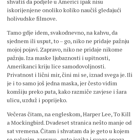
shvatiš da podjele u Americi ipak nisu
iskorijenjene onoliko koliko naučiš gledajući
holivudske filmove.
Tamo gdje idem, svakodnevno, na kahvu, da
sjednem ili usput, to – go, niko ne pridaje pažnju
mojoj pojavi. Zapravo, niko ne pridaje nikome
pažnju. Iza maske ljubaznosti i upitnosti,
Amerikanci kriju lice samodovoljnosti.
Privatnost i lični mir, čini mi se, iznad svega je. Ili
je i to samo još jedna maska, jer često vidim
komšiju preko puta, kako razmiče zavjese i šara
ulicu, uzduž i poprijeko.
Večeras čitam, na engleskom, Harper Lee, To Kill
a Mockingbird. Dvadeset stranica nešto manje od
sat vremena. Čitam i shvatam da je geto u kojem
se nalazim zapravo, geto jezika i svega onoga