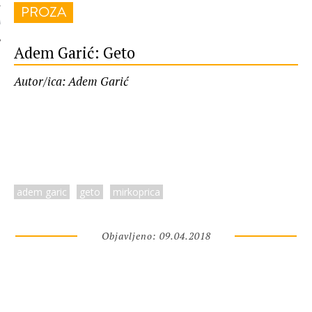
PROZA
 AUTORA
Adem Garić: Geto
Autor/ica: Adem Garić
adem garic
geto
mirkoprica
Objavljeno: 09.04.2018