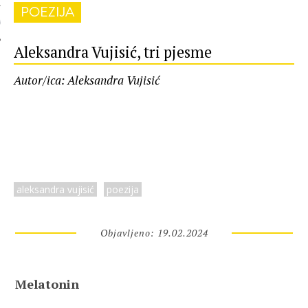
POEZIJA
 AUTORA
Aleksandra Vujisić, tri pjesme
Autor/ica: Aleksandra Vujisić
aleksandra vujisić
poezija
Objavljeno: 19.02.2024
Melatonin 