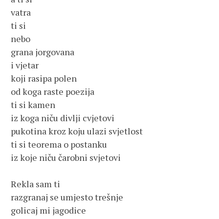
vatra

ti si 

nebo

grana jorgovana

i vjetar

koji rasipa polen

od koga raste poezija

ti si kamen

iz koga niču divlji cvjetovi

pukotina kroz koju ulazi svjetlost

ti si teorema o postanku

iz koje niču čarobni svjetovi

Rekla sam ti

razgranaj se umjesto trešnje

golicaj mi jagodice
