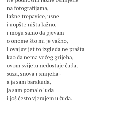
na fotografijama,

lažne trepavice, usne

i uopšte ništa lažno,

i mogu samo da pjevam

o onome što mi je važno,

i ovaj svijet to izgleda ne prašta

kao da nema većeg grijeha,

ovom svijetu nedostaje čuda,

suza, snova i smijeha -

a ja sam barakuda,

ja sam pomalo luda

i još često vjerujem u čuda.
