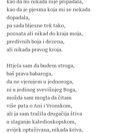
kao da mi nikada nije pripadala,

kao da je pjesma koja mi se nekada

dopadala,

pa sada bljesne tek tako,

poznata ali nikad do kraja moja,

predivnih boja i dezena,

ali nikada pravog kroja.

Htjela sam da budem stroga,

baš prava babaroga,

da ne vjerujem u jednoroga,

ni u jedinog svevišnjeg Boga,

možda sam mogla da čitam

više puta o Ani i Vronskom,

ali ja sam tražila drugačija štiva

u slaganju kaledioskopskom,

uvijek optuživana, nikada kriva,
