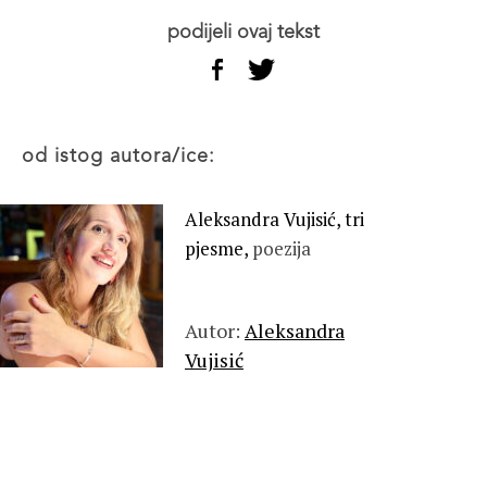
podijeli ovaj tekst
od istog autora/ice:
Aleksandra Vujisić, tri
pjesme,
poezija
Autor:
Aleksandra
Vujisić