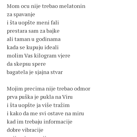
Mom ocu nije trebao melatonin 

za spavanje

i šta uopšte meni fali

prestara sam za bajke

ali taman u godinama

kada se kupuju ideali

molim Vas kilogram vjere

da skepsu spere 

bagatela je sjajna stvar

Mojim precima nije trebao odmor

prva puška je pukla na Viru

i šta uopšte ja više tražim

i kako da me svi ostave na miru

kad im trebaju informacije

dobre vibracije
