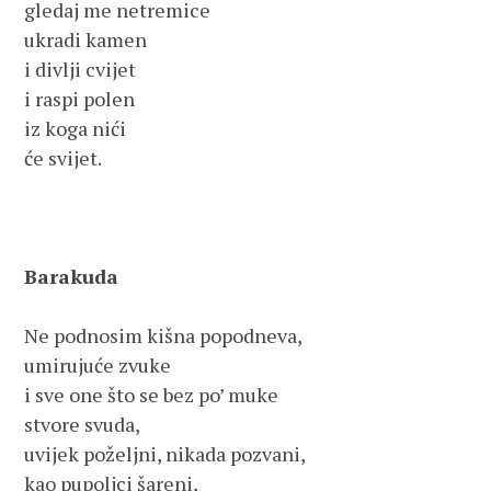
gledaj me netremice

ukradi kamen

i divlji cvijet

i raspi polen

iz koga nići 

će svijet.

Barakuda
Ne podnosim kišna popodneva,

umirujuće zvuke

i sve one što se bez po’ muke

stvore svuda,

uvijek poželjni, nikada pozvani,

kao pupoljci šareni,
