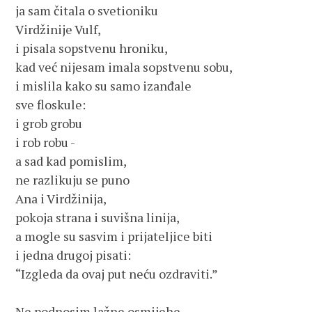
ja sam čitala o svetioniku

Virdžinije Vulf,

i pisala sopstvenu hroniku,

kad već nijesam imala sopstvenu sobu,

i mislila kako su samo izanđale

sve floskule:

i grob grobu

i rob robu -

a sad kad pomislim,

ne razlikuju se puno

Ana i Virdžinija,

pokoja strana i suvišna linija,

a mogle su sasvim i prijateljice biti

i jedna drugoj pisati:

“Izgleda da ovaj put neću ozdraviti.”

Ne podnosim lažne osmijehe
