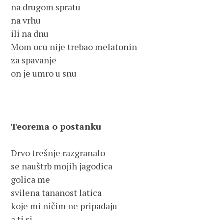
na drugom spratu

na vrhu 

ili na dnu

Mom ocu nije trebao melatonin 

za spavanje

on je umro u snu

Teorema o postanku
Drvo trešnje razgranalo

se nauštrb mojih jagodica

golica me 

svilena tananost latica

koje mi ničim ne pripadaju

a ti si 
