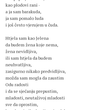
kao plodovi rani -

a ja sam barakuda,

ja sam pomalo luda

i još često vjerujem u čuda.

Htjela sam kao Jelena

da budem žena koje nema,

žena nevidljiva,

ili sam htjela da budem

neuhvatljiva,

zasigurno nikako predvidljiva,

možda sam mogla da zaustim

Odu radosti

i da se sjećanju prepustim,

mladosti, neutaživoj mladosti

sve da oprostim,
