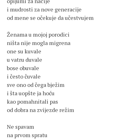
opijumi za nacije

i mudrosti za nove generacije

od mene se očekuje da učestvujem

Ženama u mojoj porodici 

ništa nije mogla migrena

one su kuvale

u vatru duvale

bose obuvale

i često čuvale

sve ono od čega bježim

i šta uopšte ja hoću

kao pomahnitali pas

od dobra na zvijezde režim

Ne spavam

na prvom spratu
