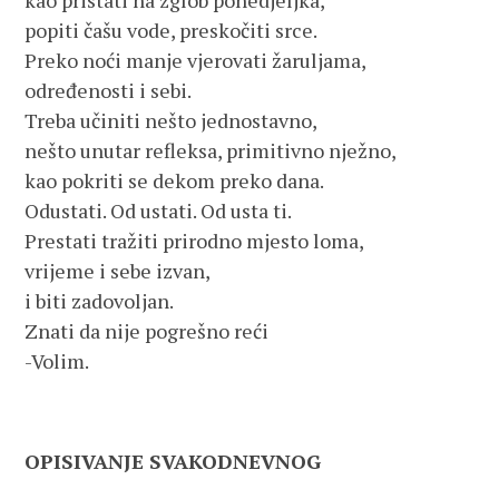
kao pristati na zglob ponedjeljka,
popiti čašu vode, preskočiti srce.
Preko noći manje vjerovati žaruljama,
određenosti i sebi.
Treba učiniti nešto jednostavno,
nešto unutar refleksa, primitivno nježno,
kao pokriti se dekom preko dana.
Odustati. Od ustati. Od usta ti.
Prestati tražiti prirodno mjesto loma,
vrijeme i sebe izvan,
i biti zadovoljan.
Znati da nije pogrešno reći
-Volim.
OPISIVANJE SVAKODNEVNOG