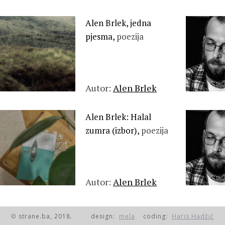
Alen Brlek, jedna
pjesma,
poezija
Autor:
Alen Brlek
Alen Brlek: Halal
zumra (izbor),
poezija
Autor:
Alen Brlek
strane.ba, 2018.
design:
mela
coding:
Haris Hadžić
©