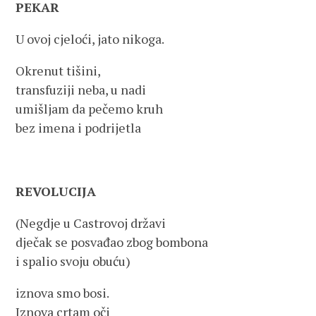
PEKAR
U ovoj cjeloći, jato nikoga.
Okrenut tišini,
transfuziji neba, u nadi
umišljam da pečemo kruh
bez imena i podrijetla
REVOLUCIJA
(Negdje u Castrovoj državi
dječak se posvađao zbog bombona
i spalio svoju obuću)
iznova smo bosi.
Iznova crtam oči