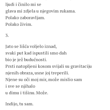
ljudi i činilo mi se
glava mi zdjela u njegovim rukama.
Polako zaboravljam.
Polako živim.
3.
Jato se lišća voljelo iznad,
svaki put kad ispustili smo dah
bio je jež budućnosti.
Prsti natopljeni kosom svijali su gravitaciju
njenih obraza, usne joj treperili.
Njene su oči moj mir, može mislio sam
i sve se njihalo
u dimu i tišinu. Može.
Indijo, tu sam.