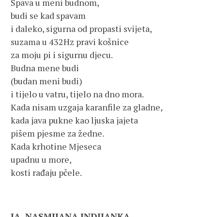
Spava u meni budnom,
budi se kad spavam
i daleko, sigurna od propasti svijeta,
suzama u 432Hz pravi košnice
za moju pi i sigurnu djecu.
Budna mene budi
(budan meni budi)
i tijelo u vatru, tijelo na dno mora.
Kada nisam uzgaja karanfile za gladne,
kada java pukne kao ljuska jajeta
pišem pjesme za žedne.
Kada krhotine Mjeseca
upadnu u more,
kosti rađaju pčele.
JA, NASMIJANA INDIJANKA