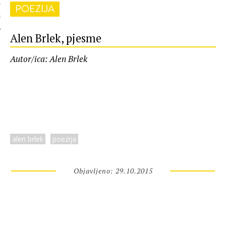
POEZIJA
 AUTORA
Alen Brlek, pjesme
Autor/ica: Alen Brlek
alen brlek
poezija
Objavljeno: 29.10.2015