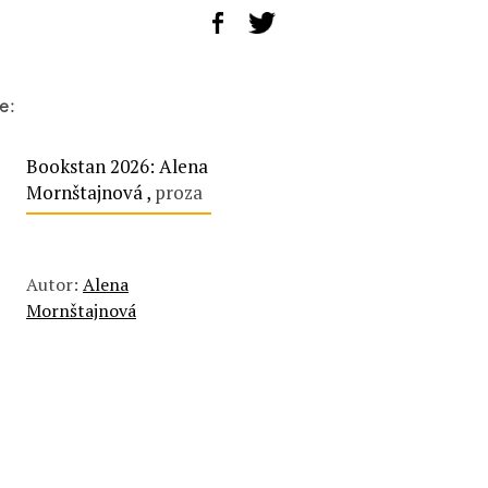
e:
Bookstan 2026: Alena
Mornštajnová ,
proza
Autor:
Alena
Mornštajnová