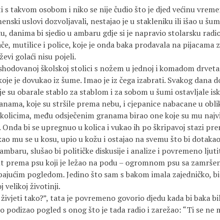
 takvom osobom i niko se nije čudio što je djed većinu vrem
nski uslovi dozvoljavali, nestajao je u stakleniku ili išao u šu
ku, danima bi sjedio u ambaru gdje si je napravio stolarsku radio
če, mutilice i police, koje je onda baka prodavala na pijacama 
evi golaći nisu pojeli.
ovanoj školskoj stolici s nožem u jednoj i komadom drveta 
je je dovukao iz šume. Imao je iz čega izabrati. Svakog dana d
e su obarale stablo za stablom i za sobom u šumi ostavljale isk
anama, koje su stršile prema nebu, i cjepanice nabacane u obli
s kolicima, među odsječenim granama birao one koje su mu najv
o. Onda bi se upregnuo u kolica i vukao ih po škripavoj stazi pre
ao mu se u kosu, upio u kožu i ostajao na svemu što bi dotakao
u, slušao bi političke diskusije i analize i povremeno ljuti
t prema psu koji je ležao na podu – ogromnom psu sa zamr
vrebajućim pogledom. Jedino što sam s bakom imala zajedničko, bi
j velikoj životinji.
i tako?”, tata je povremeno govorio djedu kada bi baka bi
izao pogled s onog što je tada radio i zarežao: “Ti se ne mij