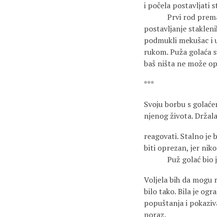
i počela postavljati s
Prvi rod premašio je
postavljanje stakleni
podmukli mekušac i u
rukom. Puža golaća 
baš ništa ne može op
***
Svoju borbu s golaćem
njenog života. Držala 
reagovati. Stalno je
biti oprezan, jer niko
Puž golać bio je pr
Voljela bih da mogu r
bilo tako. Bila je og
popuštanja i pokaziva
poraz.