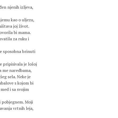
en njenih izljeva,
jemu kao o uljezu,
ištava joj život.
vorila bi mama.
atila za ruku i
e sposobna brinuti
ripisivala je lošoj
ala me naredbama,
šeg sela. Neke je
ubalove s kojom bi
 med i sa svojim
i pobjegnem. Moji
avanja vrtnih leja,