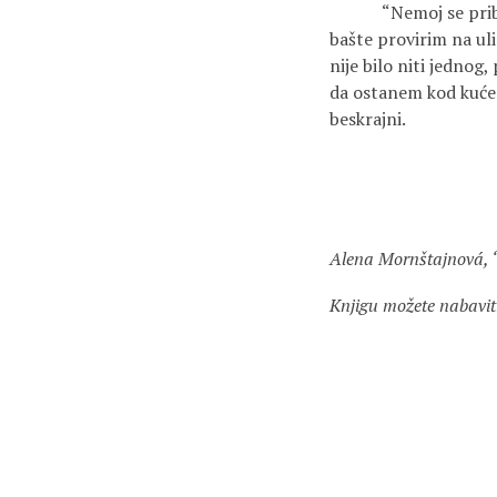
“Nemoj se približava
bašte provirim na ulic
nije bilo niti jednog,
da ostanem kod kuće s
beskrajni.
Alena Mornštajnová, “Š
Knjigu možete nabavit