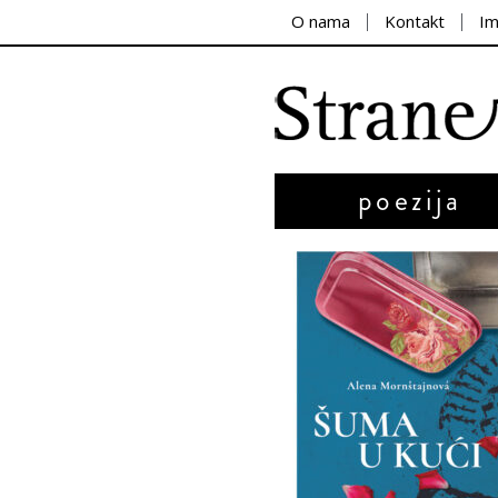
O nama
Kontakt
I
poezija