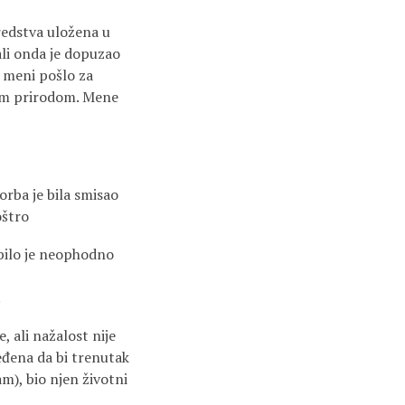
redstva uložena u
ali onda je dopuzao
o meni pošlo za
jom prirodom. Mene
orba je bila smisao
oštro
 bilo je neophodno
.
 ali nažalost nije
jeđena da bi trenutak
am), bio njen životni