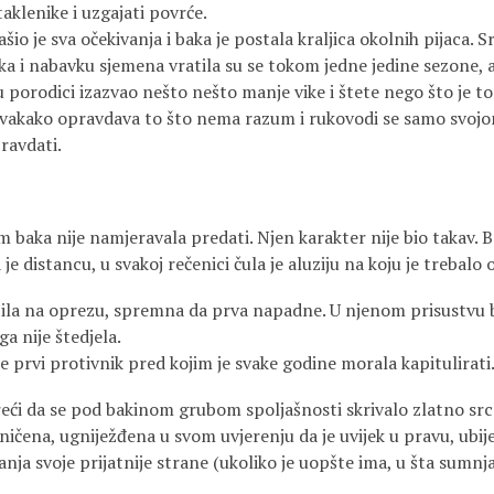
taklenike i uzgajati povrće.
 sva očekivanja i baka je postala kraljica okolnih pijaca. S
ka i nabavku sjemena vratila su se tokom jedne jedine sezone, 
 porodici izazvao nešto nešto manje vike i štete nego što je t
svakako opravdava to što nema razum i rukovodi se samo svo
ravdati.
 baka nije namjeravala predati. Njen karakter nije bio takav. B
je distancu, u svakoj rečenici čula je aluziju na koju je trebalo 
 bila na oprezu, spremna da prva napadne. U njenom prisustvu
ga nije štedjela.
vi protivnik pred kojim je svake godine morala kapitulirati
eći da se pod bakinom grubom spoljašnosti skrivalo zlatno srce,
raničena, ugniježđena u svom uvjerenju da je uvijek u pravu, ubi
nja svoje prijatnije strane (ukoliko je uopšte ima, u šta sumnj