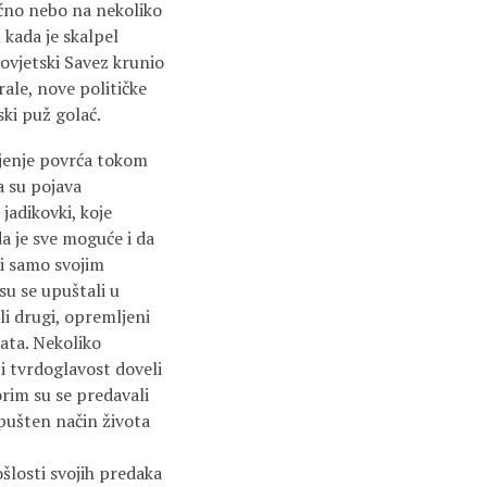
noćno nebo na nekoliko
kada je skalpel
ovjetski Savez krunio
ale, nove političke
ski puž golać.
jenje povrća tokom
a su pojava
jadikovki, koje
da je sve moguće i da
ni samo svojim
u se upuštali u
eli drugi, opremljeni
ata. Nekoliko
 i tvrdoglavost doveli
orim su se predavali
opušten način života
losti svojih predaka