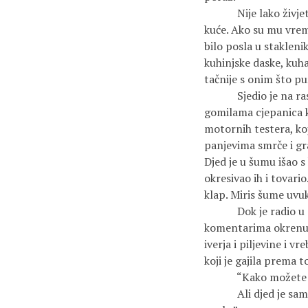
Nije lako živjeti s
kuće. Ako su mu vreme
bilo posla u stakleni
kuhinjske daske, kuha
tačnije s onim što puž
Sjedio je na rashod
gomilama cjepanica ko
motornih testera, koj
panjevima smrče i gr
Djed je u šumu išao 
okresivao ih i tovari
klap. Miris šume uvuk
Dok je radio u ambar
komentarima okrenu
iverja i piljevine i 
koji je gajila prema to
“Kako možete živjet
Ali djed je samo pod