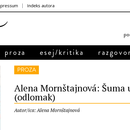
mpressum
Indeks autora
por
proza
esej/kritika
razgovo
PROZA
Alena Mornštajnová: Šuma 
(odlomak)
Autor/ica: Alena Mornštajnová