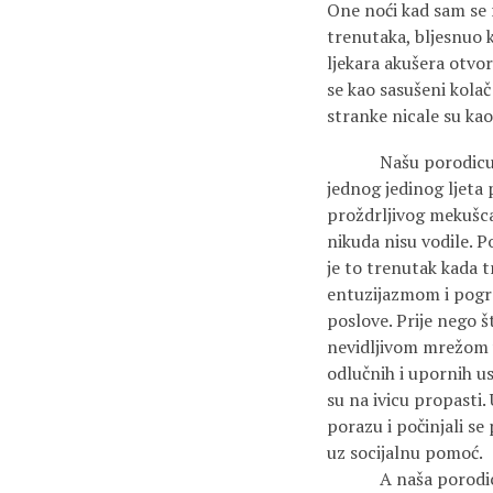
One noći kad sam se r
trenutaka, bljesnuo 
ljekara akušera otvo
se kao sasušeni kolač
stranke nicale su kao
Našu porodicu najvi
jednog jedinog ljeta 
proždrljivog mekušca 
nikuda nisu vodile. P
je to trenutak kada t
entuzijazmom i pogre
poslove. Prije nego št
nevidljivom mrežom v
odlučnih i upornih us
su na ivicu propasti.
porazu i počinjali se
uz socijalnu pomoć.
A naša porodica – ta