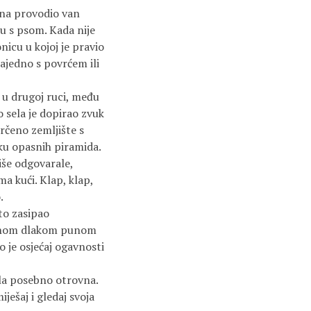
ena provodio van
mu s psom. Kada nije
nicu u kojoj je pravio
zajedno s povrćem ili
u drugoj ruci, među
o sela je dopirao zvuk
rčeno zemljište s
ku opasnih piramida.
iše odgovarale,
ma kući. Klap, klap,
.
to zasipao
šenom dlakom punom
o je osjećaj ogavnosti
la posebno otrovna.
ešaj i gledaj svoja