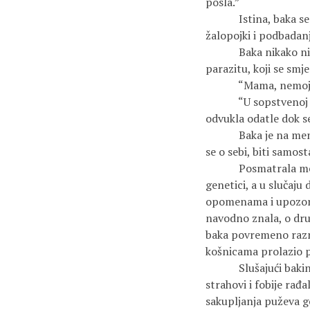
posla.”
Istina, baka se nije
žalopojki i podbadanja
Baka nikako nije pod
parazitu, koji se smje
“Mama, nemoj tako 
“U sopstvenoj kući 
odvukla odatle dok se
Baka je na mene gle
se o sebi, biti samo
Posmatrala me, kome
genetici, a u slučaju
opomenama i upozoren
navodno znala, o drug
baka povremeno razmij
košnicama prolazio p
Slušajući bakine pr
strahovi i fobije rađa
sakupljanja puževa g