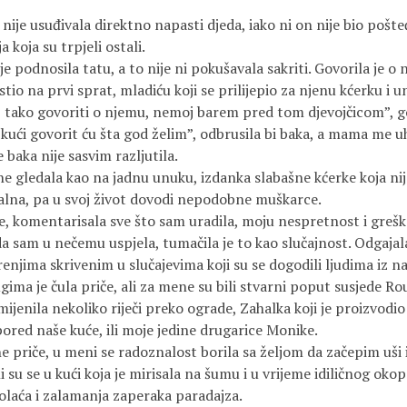
 usuđivala direktno napasti djeda, iako ni on nije bio pošteđ
 koja su trpjeli ostali.
nosila tatu, a to nije ni pokušavala sakriti. Govorila je o n
stio na prvi sprat, mladiću koji se prilijepio za njenu kćerku i un
govoriti o njemu, nemoj barem pred tom djevojčicom”, go
govorit ću šta god želim”, odbrusila bi baka, a mama me uhv
 baka nije sasvim razljutila.
dala kao na jadnu unuku, izdanka slabašne kćerke koja nij
stalna, pa u svoj život dovodi nepodobne muškarce.
ntarisala sve što sam uradila, moju nespretnost i greške p
 da sam u nečemu uspjela, tumačila je to kao slučajnost. Odgaj
jima skrivenim u slučajevima koji su se dogodili ljudima iz na
ima je čula priče, ali za mene su bili stvarni poput susjede Ro
enila nekoliko riječi preko ograde, Zahalka koji je proizvodio
ored naše kuće, ili moje jedine drugarice Monike.
iče, u meni se radoznalost borila sa željom da začepim uši 
li su se u kući koja je mirisala na šumu i u vrijeme idiličnog okop
olaća i zalamanja zaperaka paradajza.