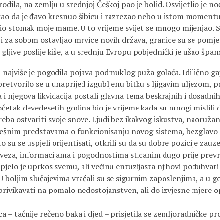
odila, na zemlju u srednjoj Češkoj pao je bolid. Osvijetlio je 
kao da je đavo kresnuo šibicu i razrezao nebo u istom momentu 
rio stomak moje mame. U to vrijeme svijet se mnogo mijenjao. S
 i za sobom ostavljao mrvice novih država, granice su se pomjer
 gljive poslije kiše, a u srednju Evropu pobjednički je ušao špan
še je pogodila pojava podmuklog puža golaća. Idilično ga
pretvorilo se u unaprijed izgubljenu bitku s ljigavim uljezom, p
i njegova likvidacija postali glavna tema beskrajnih i dosadnih 
očetak devedesetih godina bio je vrijeme kada su mnogi mislili 
reba ostvariti svoje snove. Ljudi bez ikakvog iskustva, naoruža
šnim predstavama o funkcionisanju novog sistema, bezglavo s
o su se uspjeli orijentisati, otkrili su da su dobre pozicije zauz
eza, informacijama i pogodnostima sticanim dugo prije prevr
pjelo je uprkos svemu, ali većinu entuzijasta njihovi poduhvati
 U boljim slučajevima vraćali su se sigurnim zaposlenjima, a u g
 privikavati na pomalo nedostojanstven, ali do izvjesne mjere 
čnije rečeno baka i djed – prisjetila se zemljoradničke proš