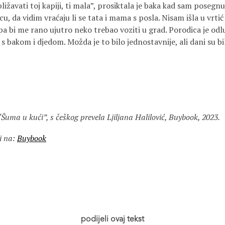
ti toj kapiji, ti mala”, prosiktala je baka kad sam posegnu
u, da vidim vraćaju li se tata i mama s posla. Nisam išla u vrtić
 pa bi me rano ujutro neko trebao voziti u grad. Porodica je odluč
 bakom i djedom. Možda je to bilo jednostavnije, ali dani su bili
uma u kući”, s češkog prevela Ljiljana Halilović, Buybook, 2023.
i na:
Buybook
podijeli ovaj tekst