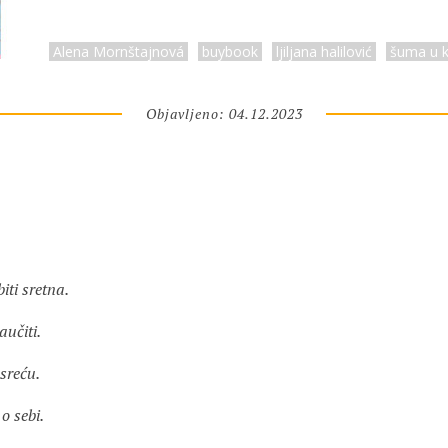
Alena Mornštajnová
buybook
ljiljana halilović
šuma u k
Objavljeno: 04.12.2023
iti sretna.
učiti.
sreću.
o sebi.