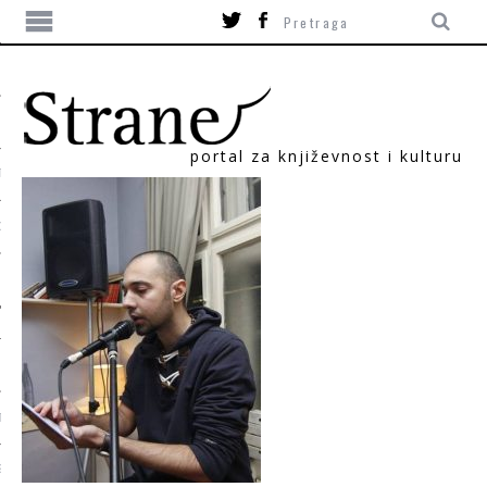
portal za književnost i kulturu
TIKA
ORI
T
SUM