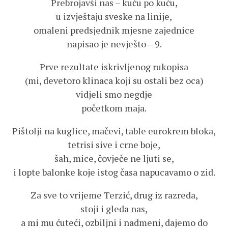
Prebrojavši nas – kuću po kuću,
u izvještaju sveske na linije,
omaleni predsjednik mjesne zajednice
napisao je nevješto – 9.
Prve rezultate iskrivljenog rukopisa
(mi, devetoro klinaca koji su ostali bez oca)
vidjeli smo negdje
početkom maja.
Pištolji na kuglice, mačevi, table eurokrem bloka,
tetrisi sive i crne boje,
šah, mice, čovječe ne ljuti se,
i lopte balonke koje istog časa napucavamo o zid.
Za sve to vrijeme Terzić, drug iz razreda,
stoji i gleda nas,
a mi mu ćuteći, ozbiljni i nadmeni, dajemo do