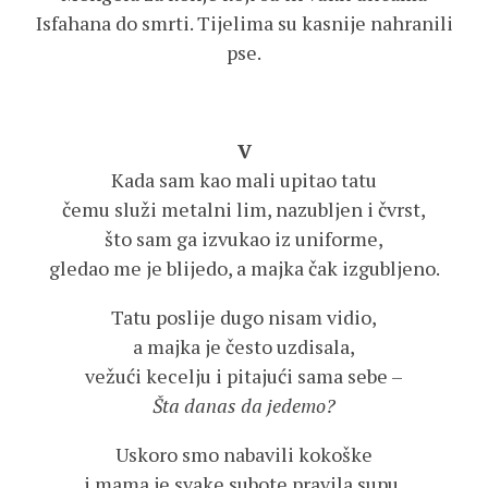
Isfahana do smrti. Tijelima su kasnije nahranili
pse.
V
Kada sam kao mali upitao tatu
čemu služi metalni lim, nazubljen i čvrst,
što sam ga izvukao iz uniforme,
gledao me je blijedo, a majka čak izgubljeno.
Tatu poslije dugo nisam vidio,
a majka je često uzdisala,
vežući kecelju i pitajući sama sebe –
Šta danas da jedemo?
Uskoro smo nabavili kokoške
i mama je svake subote pravila supu,