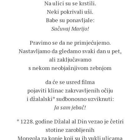
Na ulici su se krstili.
Neki pokrivali uši.
Babe su ponavljale:
Sačuvaj Marijo!
Pravimo se da ne primjećujemo.
Nastavljamo da gledamo svaki dan u pet,
ali zaključavamo
s nekom neobjašnjivom zebnjom
da će se usred filma
pojaviti klinac zakrvavljenih očiju
i džalalski* sudbonosno uzviknuti:
Ja sam jebač!
* 1228. godine Džalal al Din vezao je četiri
stotine zarobljenih
Mongola za konje koji su ih vukli ulicama