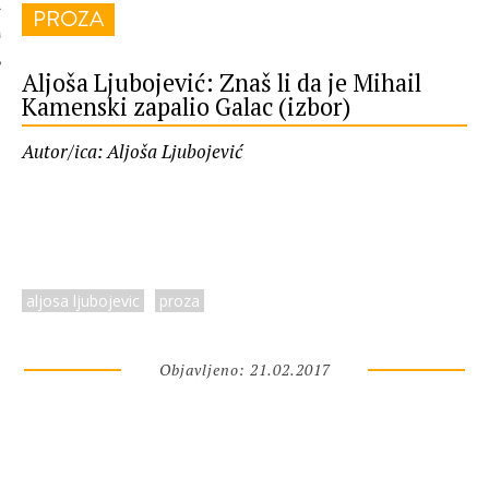
PROZA
 AUTORA
Aljoša Ljubojević: Znaš li da je Mihail
Kamenski zapalio Galac (izbor)
Autor/ica: Aljoša Ljubojević
aljosa ljubojevic
proza
Objavljeno: 21.02.2017