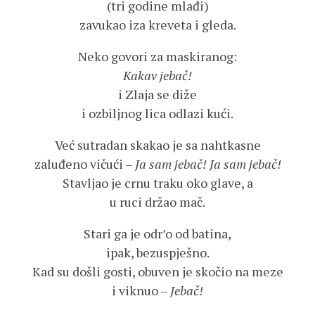
(tri godine mlađi)
zavukao iza kreveta i gleda.
Neko govori za maskiranog:
Kakav jebač!
i Zlaja se diže
i ozbiljnog lica odlazi kući.
Već sutradan skakao je sa nahtkasne
zaluđeno vičući –
Ja sam jebač! Ja sam jebač!
Stavljao je crnu traku oko glave, a
u ruci držao mač.
Stari ga je odr’o od batina,
ipak, bezuspješno.
Kad su došli gosti, obuven je skočio na meze
i viknuo –
Jebač!