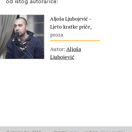
od istog autora/ice:
Aljoša Ljubojević –
Ljeto kratke priče,
proza
Autor:
Aljoša
Ljubojević