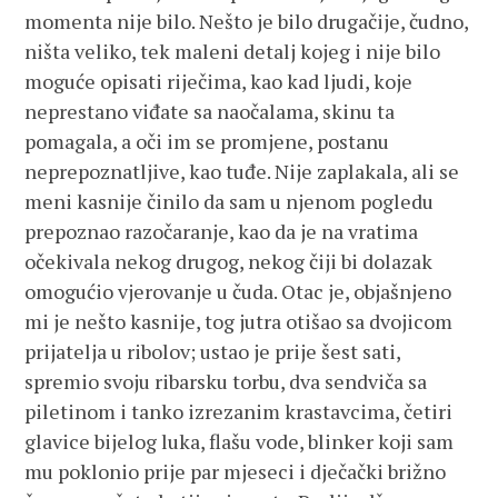
momenta nije bilo. Nešto je bilo drugačije, čudno,
ništa veliko, tek maleni detalj kojeg i nije bilo
moguće opisati riječima, kao kad ljudi, koje
neprestano viđate sa naočalama, skinu ta
pomagala, a oči im se promjene, postanu
neprepoznatljive, kao tuđe. Nije zaplakala, ali se
meni kasnije činilo da sam u njenom pogledu
prepoznao razočaranje, kao da je na vratima
očekivala nekog drugog, nekog čiji bi dolazak
omogućio vjerovanje u čuda. Otac je, objašnjeno
mi je nešto kasnije, tog jutra otišao sa dvojicom
prijatelja u ribolov; ustao je prije šest sati,
spremio svoju ribarsku torbu, dva sendviča sa
piletinom i tanko izrezanim krastavcima, četiri
glavice bijelog luka, flašu vode, blinker koji sam
mu poklonio prije par mjeseci i dječački brižno