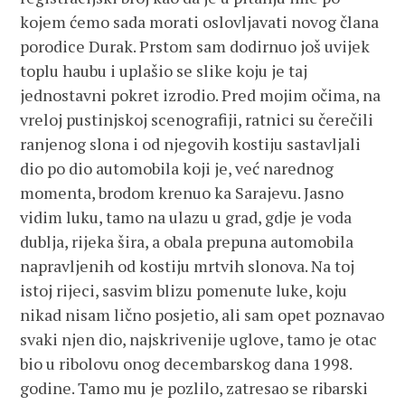
kojem ćemo sada morati oslovljavati novog člana
porodice Durak. Prstom sam dodirnuo još uvijek
toplu haubu i uplašio se slike koju je taj
jednostavni pokret izrodio. Pred mojim očima, na
vreloj pustinjskoj scenografiji, ratnici su čerečili
ranjenog slona i od njegovih kostiju sastavljali
dio po dio automobila koji je, već narednog
momenta, brodom krenuo ka Sarajevu. Jasno
vidim luku, tamo na ulazu u grad, gdje je voda
dublja, rijeka šira, a obala prepuna automobila
napravljenih od kostiju mrtvih slonova. Na toj
istoj rijeci, sasvim blizu pomenute luke, koju
nikad nisam lično posjetio, ali sam opet poznavao
svaki njen dio, najskrivenije uglove, tamo je otac
bio u ribolovu onog decembarskog dana 1998.
godine. Tamo mu je pozlilo, zatresao se ribarski