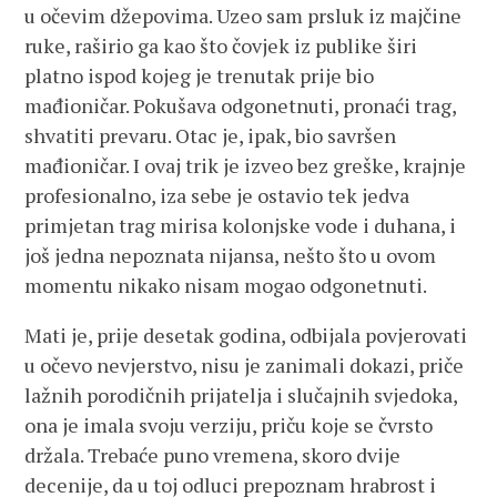
u očevim džepovima. Uzeo sam prsluk iz majčine
ruke, raširio ga kao što čovjek iz publike širi
platno ispod kojeg je trenutak prije bio
mađioničar. Pokušava odgonetnuti, pronaći trag,
shvatiti prevaru. Otac je, ipak, bio savršen
mađioničar. I ovaj trik je izveo bez greške, krajnje
profesionalno, iza sebe je ostavio tek jedva
primjetan trag mirisa kolonjske vode i duhana, i
još jedna nepoznata nijansa, nešto što u ovom
momentu nikako nisam mogao odgonetnuti.
Mati je, prije desetak godina, odbijala povjerovati
u očevo nevjerstvo, nisu je zanimali dokazi, priče
lažnih porodičnih prijatelja i slučajnih svjedoka,
ona je imala svoju verziju, priču koje se čvrsto
držala. Trebaće puno vremena, skoro dvije
decenije, da u toj odluci prepoznam hrabrost i