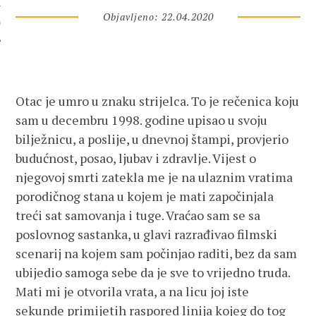
Objavljeno: 22.04.2020
 AUTORA
Otac je umro u znaku strijelca. To je rečenica koju
sam u decembru 1998. godine upisao u svoju
bilježnicu, a poslije, u dnevnoj štampi, provjerio
budućnost, posao, ljubav i zdravlje. Vijest o
njegovoj smrti zatekla me je na ulaznim vratima
porodičnog stana u kojem je mati započinjala
treći sat samovanja i tuge. Vraćao sam se sa
poslovnog sastanka, u glavi razrađivao filmski
scenarij na kojem sam počinjao raditi, bez da sam
ubijedio samoga sebe da je sve to vrijedno truda.
Mati mi je otvorila vrata, a na licu joj iste
sekunde primijetih raspored linija kojeg do tog