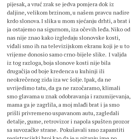
pijesak, a vruć zrak se jedva pomjera dok iz
daljine, velikom brzinom, u našem pravcu nadire
krdo slonova. I slika u mom sjećanju drhti, a brat i
ja ostajemo na sigurnom, iza očevih leđa. Niko od
nas nije znao kako izgledaju slonovske kosti,
viđali smo ih na televizijskom ekranu koji je u to
vrijeme donosio samo crno-bijele slike. I valjda
iz tog razloga, boja slonove kosti nije bila
drugačija od boje kredenca u kuhinji ili
neokrečenog zida iza wc šolje. Ipak, da ne
uvrijedimo tatu, da ga ne razočaramo, klimali
smo glavama u znak odobravanja i razumijevanja,
mama ga je zagrlila, a moj mlađi brat i ja smo
prišli privremeno uspavanom autu, zagledali
detalje, gume, retrovizor i napola spušten prozor
sa suvozačke strane. Pokušavali smo zapamtiti
registracijski broj kao da je u pitanju ime po