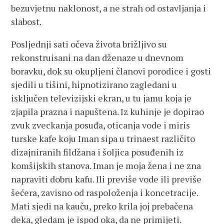
bezuvjetnu naklonost, a ne strah od ostavljanja i
slabost.
Posljednji sati očeva života brižljivo su
rekonstruisani na dan dženaze u dnevnom
boravku, dok su okupljeni članovi porodice i gosti
sjedili u tišini, hipnotizirano zagledani u
isključen televizijski ekran, u tu jamu koja je
zjapila prazna i napuštena. Iz kuhinje je dopirao
zvuk zveckanja posuđa, oticanja vode i miris
turske kafe koju Iman sipa u trinaest različito
dizajniranih fildžana i šoljica posuđenih iz
komšijskih stanova. Iman je moja žena i ne zna
napraviti dobru kafu. Ili previše vode ili previše
šećera, zavisno od raspoloženja i koncetracije.
Mati sjedi na kauču, preko krila joj prebačena
deka, gledam je ispod oka, da ne primijeti.