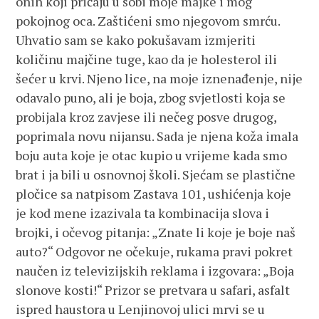
onih koji pričaju u sobi moje majke i mog
pokojnog oca. Zaštićeni smo njegovom smrću.
Uhvatio sam se kako pokušavam izmjeriti
količinu majčine tuge, kao da je holesterol ili
šećer u krvi. Njeno lice, na moje iznenađenje, nije
odavalo puno, ali je boja, zbog svjetlosti koja se
probijala kroz zavjese ili nečeg posve drugog,
poprimala novu nijansu. Sada je njena koža imala
boju auta koje je otac kupio u vrijeme kada smo
brat i ja bili u osnovnoj školi. Sjećam se plastične
pločice sa natpisom Zastava 101, ushićenja koje
je kod mene izazivala ta kombinacija slova i
brojki, i očevog pitanja: „Znate li koje je boje naš
auto?“ Odgovor ne očekuje, rukama pravi pokret
naučen iz televizijskih reklama i izgovara: „Boja
slonove kosti!“ Prizor se pretvara u safari, asfalt
ispred haustora u Lenjinovoj ulici mrvi se u