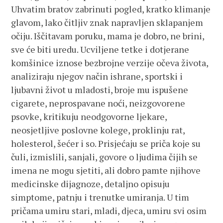
Uhvatim bratov zabrinuti pogled, kratko klimanje
glavom, lako čitljiv znak napravljen sklapanjem
očiju. Iščitavam poruku, mama je dobro, ne brini,
sve će biti uredu. Ucviljene tetke i dotjerane
komšinice iznose bezbrojne verzije očeva života,
analiziraju njegov način ishrane, sportski i
ljubavni život u mladosti, broje mu ispušene
cigarete, neprospavane noći, neizgovorene
psovke, kritikuju neodgovorne ljekare,
neosjetljive poslovne kolege, proklinju rat,
holesterol, šećer i so. Prisjećaju se priča koje su
čuli, izmislili, sanjali, govore o ljudima čijih se
imena ne mogu sjetiti, ali dobro pamte njihove
medicinske dijagnoze, detaljno opisuju
simptome, patnju i trenutke umiranja. U tim
pričama umiru stari, mladi, djeca, umiru svi osim