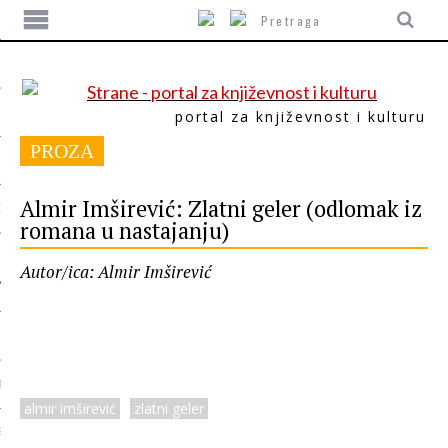
portal za književnost i kulturu
PROZA
ITIKA
Almir Imširević: Zlatni geler (odlomak iz
ORI
romana u nastajanju)
Autor/ica: Almir Imširević
T
almir imširević
zlatni geler
SUM