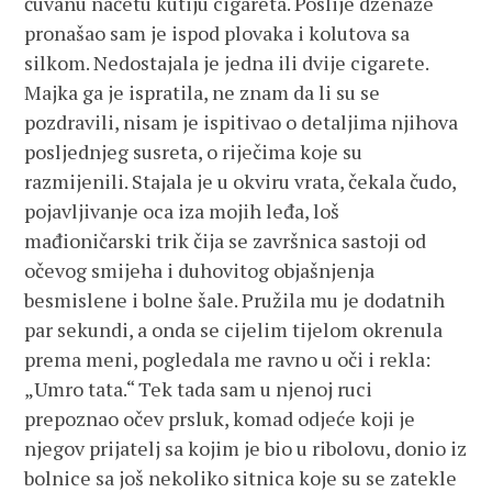
čuvanu načetu kutiju cigareta. Poslije dženaze
pronašao sam je ispod plovaka i kolutova sa
silkom. Nedostajala je jedna ili dvije cigarete.
Majka ga je ispratila, ne znam da li su se
pozdravili, nisam je ispitivao o detaljima njihova
posljednjeg susreta, o riječima koje su
razmijenili. Stajala je u okviru vrata, čekala čudo,
pojavljivanje oca iza mojih leđa, loš
mađioničarski trik čija se završnica sastoji od
očevog smijeha i duhovitog objašnjenja
besmislene i bolne šale. Pružila mu je dodatnih
par sekundi, a onda se cijelim tijelom okrenula
prema meni, pogledala me ravno u oči i rekla:
„Umro tata.“ Tek tada sam u njenoj ruci
prepoznao očev prsluk, komad odjeće koji je
njegov prijatelj sa kojim je bio u ribolovu, donio iz
bolnice sa još nekoliko sitnica koje su se zatekle