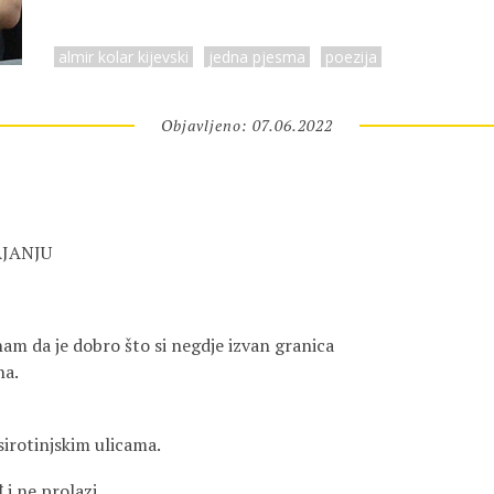
almir kolar kijevski
jedna pjesma
poezija
Objavljeno: 07.06.2022
JANJU
m da je dobro što si negdje izvan granica
na.
 sirotinjskim ulicama.
 i ne prolazi