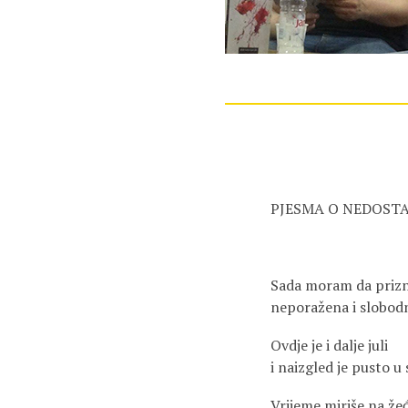
PJESMA O NEDOSTA
Sada moram da prizna
neporažena i slobod
Ovdje je i dalje juli
i naizgled je pusto u
Vrijeme miriše na žeđ