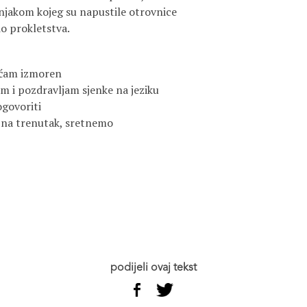
njakom kojeg su napustile otrovnice
io prokletstva.
aćam izmoren
 i pozdravljam sjenke na jeziku
govoriti
 na trenutak, sretnemo
podijeli ovaj tekst