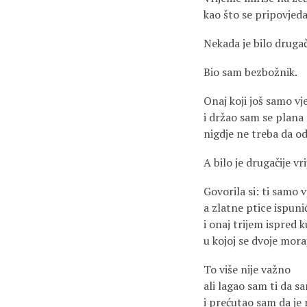
kao što se pripovjeda
Nekada je bilo drugač
Bio sam bezbožnik.
Onaj koji još samo vj
i držao sam se plana
nigdje ne treba da o
A bilo je drugačije vr
Govorila si: ti samo v
a zlatne ptice ispuni
i onaj trijem ispred 
u kojoj se dvoje mora
To više nije važno
ali lagao sam ti da s
i prećutao sam da je