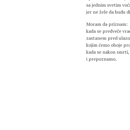
sa jednim svetim voć
jer ne žele da budu d
Moram da priznam:
kada se predveče vr
zastanem pred ulazom
kojim ćemo oboje pro
kada se nakon smrti,
i prepoznamo.