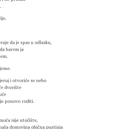
.
ije.
eruje da je spas u odlasku,
 da barem ja
dem.
ijeme.
jeruj i otvoriće se nebo
će dvorište
kuće
ju ponovo roditi.
amoća nije utočište,
 naša domovina obična pustinja