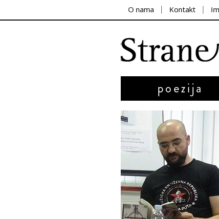
O nama
Kontakt
I
poezija