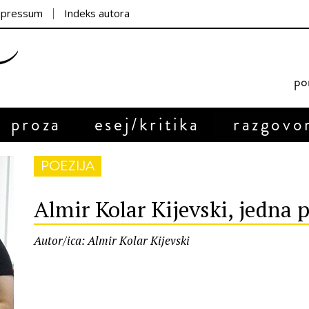
mpressum
Indeks autora
por
proza
esej/kritika
razgovo
POEZIJA
Almir Kolar Kijevski, jedna 
Autor/ica: Almir Kolar Kijevski