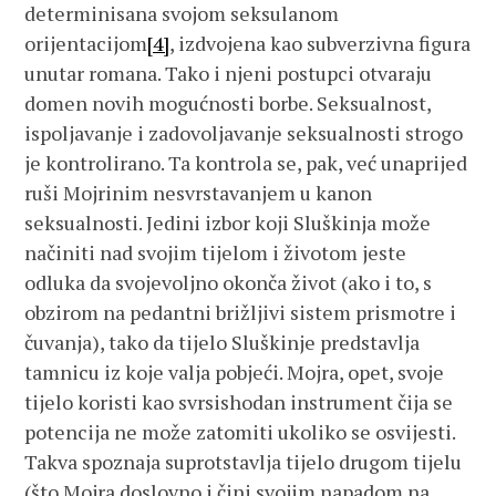
determinisana svojom seksulanom
orijentacijom
[4]
, izdvojena kao subverzivna figura
unutar romana. Tako i njeni postupci otvaraju
domen novih mogućnosti borbe. Seksualnost,
ispoljavanje i zadovoljavanje seksualnosti strogo
je kontrolirano. Ta kontrola se, pak, već unaprijed
ruši Mojrinim nesvrstavanjem u kanon
seksualnosti. Jedini izbor koji Sluškinja može
načiniti nad svojim tijelom i životom jeste
odluka da svojevoljno okonča život (ako i to, s
obzirom na pedantni brižljivi sistem prismotre i
čuvanja), tako da tijelo Sluškinje predstavlja
tamnicu iz koje valja pobjeći. Mojra, opet, svoje
tijelo koristi kao svrsishodan instrument čija se
potencija ne može zatomiti ukoliko se osvijesti.
Takva spoznaja suprotstavlja tijelo drugom tijelu
(što Mojra doslovno i čini svojim napadom na