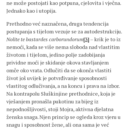
ne može postojati kao potpuna, cjelovita i vječna.
Jednako kao i utopija.
Prethodno već naznačena, druga tendencija
postupanja s tijelom vezuje se za autodestrukciju.
Nolite te bastardes carborundorum
[3]
– krik je to iz
nemoći, kada se više nema sloboda nad vlastitim
životom i tijelom, jedino polje zadobijanja
prividne moći je skidanje okova stavljanjem
omče oko vrata. Odlučiti da se okonča vlastiti
život još uvijek je potvrđivanje sposobnosti
vlastitog odlučivanja, a na koncu i prava na izbor.
Na kontrapolu Sluškinjine prethodnice, koja je
vješanjem pronašla pukotinu za bijeg iz
nepodnošljivosti, stoji Mojra, aktivna djelatna
ženska snaga. Njen princip se ogleda kroz vjeru u
snagu i sposobnost žene, ali ona sama je već