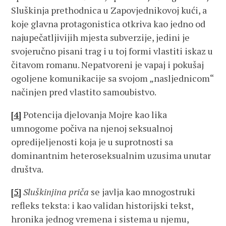
Sluškinja prethodnica u Zapovjednikovoj kući, a
koje glavna protagonistica otkriva kao jedno od
najupečatljivijih mjesta subverzije, jedini je
svojeručno pisani trag i u toj formi vlastiti iskaz u
čitavom romanu. Nepatvoreni je vapaj i pokušaj
ogoljene komunikacije sa svojom „nasljednicom“
načinjen pred vlastito samoubistvo.
[4]
Potencija djelovanja Mojre kao lika
umnogome počiva na njenoj seksualnoj
opredijeljenosti koja je u suprotnosti sa
dominantnim heteroseksualnim uzusima unutar
društva.
[5]
Sluškinjina priča
se javlja kao mnogostruki
refleks teksta: i kao validan historijski tekst,
hronika jednog vremena i sistema u njemu,