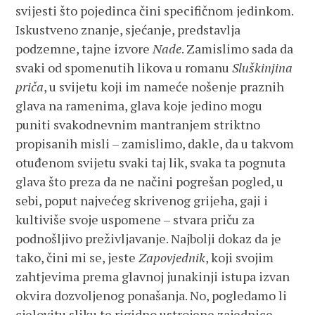
svijesti što pojedinca čini specifičnom jedinkom.
Iskustveno znanje, sjećanje, predstavlja
podzemne, tajne izvore
Nade
. Zamislimo sada da
svaki od spomenutih likova u romanu
Sluškinjina
priča
, u svijetu koji im nameće nošenje praznih
glava na ramenima, glava koje jedino mogu
puniti svakodnevnim mantranjem striktno
propisanih misli – zamislimo, dakle, da u takvom
otuđenom svijetu svaki taj lik, svaka ta pognuta
glava što preza da ne načini pogrešan pogled, u
sebi, poput najvećeg skrivenog grijeha, gaji i
kultiviše svoje uspomene – stvara priču za
podnošljivo preživljavanje. Najbolji dokaz da je
tako, čini mi se, jeste
Zapovjednik
, koji svojim
zahtjevima prema glavnoj junakinji istupa izvan
okvira dozvoljenog ponašanja. No, pogledamo li
cjelovitu sliku te rigidno ustrojene zajednice,