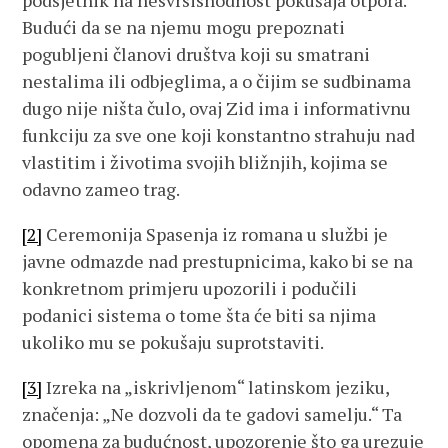
podsjetnik na nesvrsishodnost pokušaja otpora.
Budući da se na njemu mogu prepoznati
pogubljeni članovi društva koji su smatrani
nestalima ili odbjeglima, a o čijim se sudbinama
dugo nije ništa čulo, ovaj Zid ima i informativnu
funkciju za sve one koji konstantno strahuju nad
vlastitim i životima svojih bližnjih, kojima se
odavno zameo trag.
[2]
Ceremonija Spasenja iz romana u službi je
javne odmazde nad prestupnicima, kako bi se na
konkretnom primjeru upozorili i podučili
podanici sistema o tome šta će biti sa njima
ukoliko mu se pokušaju suprotstaviti.
[3]
Izreka na „iskrivljenom“ latinskom jeziku,
značenja: „Ne dozvoli da te gadovi samelju.“ Ta
opomena za budućnost, upozorenje što ga urezuje