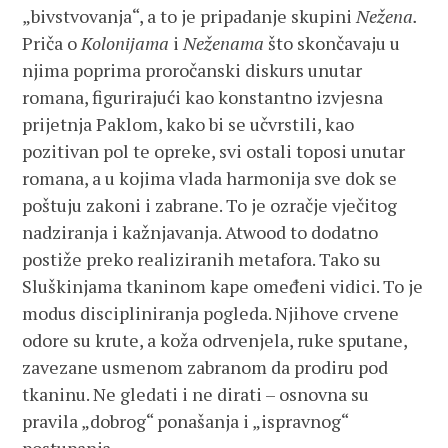
„bivstvovanja“, a to je pripadanje skupini
Nežena.
Priča o
Kolonijama
i
Neženama
što skončavaju u
njima poprima proročanski diskurs unutar
romana, figurirajući kao konstantno izvjesna
prijetnja Paklom, kako bi se učvrstili, kao
pozitivan pol te opreke, svi ostali toposi unutar
romana, a u kojima vlada harmonija sve dok se
poštuju zakoni i zabrane. To je ozračje vječitog
nadziranja i kažnjavanja. Atwood to dodatno
postiže preko realiziranih metafora. Tako su
Sluškinjama tkaninom kape omeđeni vidici. To je
modus discipliniranja pogleda. Njihove crvene
odore su krute, a koža odrvenjela, ruke sputane,
zavezane usmenom zabranom da prodiru pod
tkaninu. Ne gledati i ne dirati – osnovna su
pravila „dobrog“ ponašanja i „ispravnog“