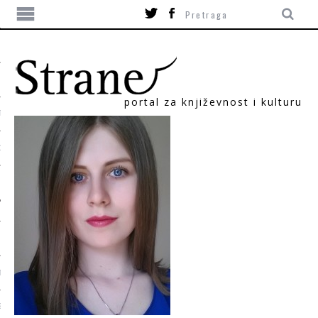
portal za književnost i kulturu
TIKA
ORI
T
SUM