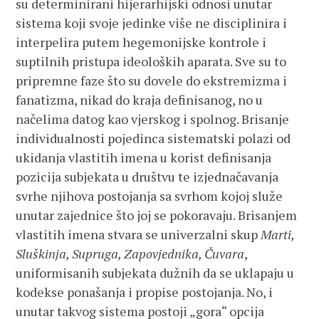
su determinirani hijerarhijski odnosi unutar
sistema koji svoje jedinke više ne disciplinira i
interpelira putem hegemonijske kontrole i
suptilnih pristupa ideoloških aparata. Sve su to
pripremne faze što su dovele do ekstremizma i
fanatizma, nikad do kraja definisanog, no u
načelima datog kao vjerskog i spolnog. Brisanje
individualnosti pojedinca sistematski polazi od
ukidanja vlastitih imena u korist definisanja
pozicija subjekata u društvu te izjednačavanja
svrhe njihova postojanja sa svrhom kojoj služe
unutar zajednice što joj se pokoravaju. Brisanjem
vlastitih imena stvara se univerzalni skup
Marti,
Sluškinja, Supruga, Zapovjednika, Čuvara
,
uniformisanih subjekata dužnih da se uklapaju u
kodekse ponašanja i propise postojanja. No, i
unutar takvog sistema postoji „gora“ opcija