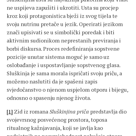
ne uspijeva zapušiti i ukrotiti. Usta su procjep
kroz koji protagonistica bježi iz svog tijela te
svoju nutrinu pretače u jezik. Operirati jezikom
znači upisivati se u simbolički poredak i biti
aktivnim sudionikom neprestanih previranja i
borbi diskursa. Proces redefiniranja sopstvene
pozicije unutar sistema moguć je samo uz
oslobađanje i uspostavljanje sopstvenog glasa.
Sluškinja je sama morala ispričati svoju priču, a
možemo naslutiti da je spašeni zapis
svjedočanstvo o njenom uspjelom otporu i bijegu,
odnosno o spasenju njenog života.
[1]
Zid iz romana
Sluškinjina priča
predstavlja dio
svojevrsnog posvećenog prostora, toposa
ritualnog kažnjavanja, koji se javlja kao