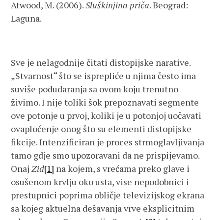
Atwood, M. (2006).
Sluškinjina priča
. Beograd:
Laguna.
Sve je nelagodnije čitati distopijske narative.
„Stvarnost“ što se isprepliće u njima često ima
suviše podudaranja sa ovom koju trenutno
živimo. I nije toliki šok prepoznavati segmente
ove potonje u prvoj, koliki je u potonjoj uočavati
ovaploćenje onog što su elementi distopijske
fikcije. Intenzificiran je proces strmoglavljivanja
tamo gdje smo upozoravani da ne prispijevamo.
Onaj
Zid
[1]
na kojem, s vrećama preko glave i
osušenom krvlju oko usta, vise nepodobnici i
prestupnici poprima obličje televizijskog ekrana
sa kojeg aktuelna dešavanja vrve eksplicitnim