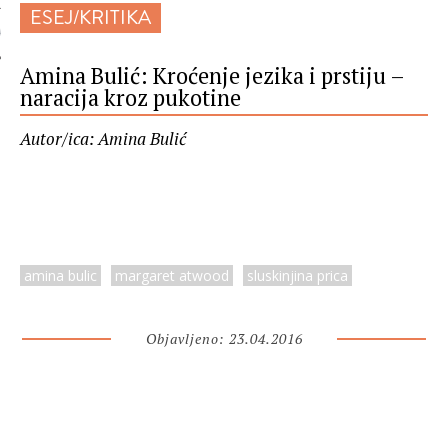
ESEJ/KRITIKA
 AUTORA
Amina Bulić: Kroćenje jezika i prstiju –
naracija kroz pukotine
Autor/ica: Amina Bulić
amina bulic
margaret atwood
sluskinjina prica
Objavljeno: 23.04.2016