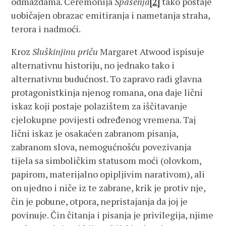
odmazdama. Ceremonija
Spasenja
[2]
tako postaje
uobičajen obrazac emitiranja i nametanja straha,
terora i nadmoći.
Kroz
Sluškinjinu priču
Margaret Atwood ispisuje
alternativnu historiju, no jednako tako i
alternativnu budućnost. To zapravo radi glavna
protagonistkinja njenog romana, ona daje lični
iskaz koji postaje polazištem za iščitavanje
cjelokupne povijesti određenog vremena. Taj
lični iskaz je osakaćen zabranom pisanja,
zabranom slova, nemogućnošću povezivanja
tijela sa simboličkim statusom moći (olovkom,
papirom, materijalno opipljivim narativom), ali
on ujedno i niče iz te zabrane, krik je protiv nje,
čin je pobune, otpora, nepristajanja da joj je
povinuje. Čin čitanja i pisanja je privilegija, njime