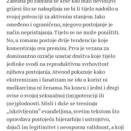
Zabrana po zabrana se krše kao mali nevidljivi
grijesi što se nakupljaju ne bi li tijelo nadošlo u
svojoj potenciji za aktivnim stanjem. Iako
omeđeno i ograničeno, njegovo postojanje je
način nepristajanja. Tijelo se ne može poništiti.
No, u romanu postoje dvije tendencije koje
komentiraju ovu premisu. Prva je vezana za
dominantno ozračje unutar društva koje tijelo
jedinke svodi na reproduktivnu svrhovitost
njihova postojanja. Atwood pokazuje kako
ekstremizam i fanatizam ne idu u korist ni
muškarcima ni ženama. Na koncu i jedni i drugi
ovise o svojoj seksualnoj (im)potenciji ili
(ne)plodnosti. Misli i duše se treniraju
„iskrivljenim“ evanđeljima, svetim tekstom što
opravdava postojeću hijerarhiju i ustrojstvo,
dajući im legitimitet i neospornu validnost, a koji