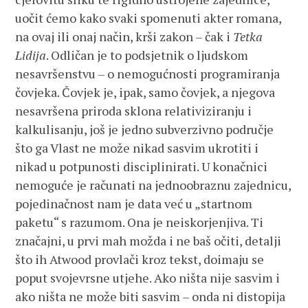
uočit ćemo kako svaki spomenuti akter romana,
na ovaj ili onaj način, krši zakon – čak i
Tetka
Lidija
. Odličan je to podsjetnik o ljudskom
nesavršenstvu – o nemogućnosti programiranja
čovjeka. Čovjek je, ipak, samo čovjek, a njegova
nesavršena priroda sklona relativiziranju i
kalkulisanju, još je jedno subverzivno područje
što ga Vlast ne može nikad sasvim ukrotiti i
nikad u potpunosti disciplinirati. U konačnici
nemoguće je računati na jednoobraznu zajednicu,
pojedinačnost nam je data već u „startnom
paketu“ s razumom. Ona je neiskorjenjiva. Ti
značajni, u prvi mah možda i ne baš očiti, detalji
što ih Atwood provlači kroz tekst, doimaju se
poput svojevrsne utjehe. Ako ništa nije sasvim i
ako ništa ne može biti sasvim – onda ni distopija