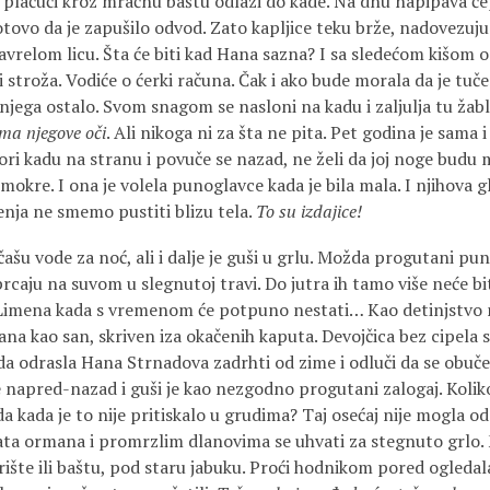
i plačući kroz mračnu baštu odlazi do kade. Na dnu napipava če
otovo da je zapušilo odvod. Zato kapljice teku brže, nadovezuju
avrelom licu. Šta će biti kad Hana sazna? I sa sledećom kišom o
i stroža. Vodi­će o ćerki računa. Čak i ako bude morala da je tuče
od njega ostalo. Svom snagom se nasloni na kadu i zaljulja tu žab
ma njegove oči
. Ali nikoga ni za šta ne pita. Pet godina je sama i
ori kadu na stranu i povuče se nazad, ne želi da joj noge budu
 mokre. I ona je volela punoglavce kada je bila mala. I njiho­va g
orenja ne smemo pustiti blizu tela.
To su izdajice!
 čašu vode za noć, ali i dalje je guši u grlu. Možda progutani pu
rcaju na suvom u slegnu­toj travi. Do jutra ih tamo više neće bit
Limena kada s vremenom će potpuno nestati… Kao detinjstvo na
mana kao san, skriven iza okačenih kaputa. Devojčica bez cipela
ada odrasla Hana Str­nadova zadrhti od zime i odluči da se obuče.
e napred-nazad i guši je kao nezgodno progutani zalogaj. Koliko
oda kada je to nije pritiskalo u grudima? Taj osećaj nije mogla od
ata ormana i promrzlim dlanovima se uhvati za stegnuto grlo.
ište ili baštu, pod staru jabu­ku. Proći hodnikom pored ogledala 