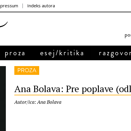
mpressum
Indeks autora
por
proza
esej/kritika
razgovo
PROZA
Ana Bolava: Pre poplave (o
Autor/ica: Ana Bolava