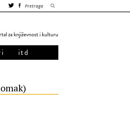
tal za književnost i kulturu
ri
itd
dlomak)