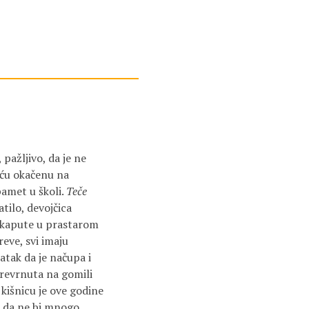
 pažljivo, da je ne
eću okačenu na
amet u školi.
Teče
tilo, devoj­čica
e kapute u pra­starom
reve, svi imaju
atak da je načupa i
prevrnuta na gomili
išnicu je ove godi­ne
a da ne bi mnogo