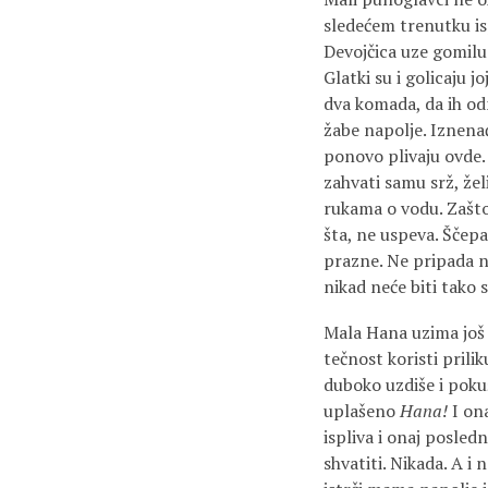
sledećem trenutku isp
Devojčica uze gomilu 
Glatki su i golicaju j
dva komada, da ih odm
žabe napolje. Iznenađ
ponovo plivaju ovde. M
zahvati samu srž, želi
rukama o vodu. Zašto
šta, ne uspeva. Ščepa 
prazne. Ne pripada nj
nikad neće biti tako 
Mala Hana uzima još j
tečnost koristi prili
duboko uzdiše i poku
uplašeno
Hana!
I on
ispliva i onaj poslednj
shvatiti. Nikada. A i