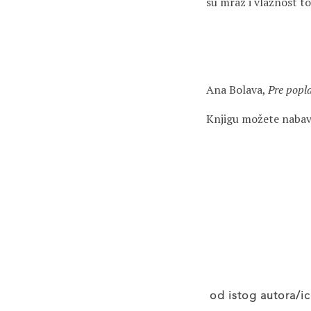
su mraz i vlažnost t
Ana Bolava,
Pre popl
Knjigu možete nabav
od istog autora/ic