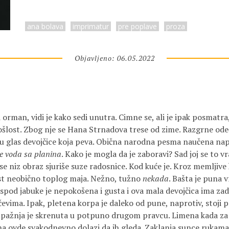
ana bolava
imprimatur
pre poplave
proza
Objavljeno: 06.05.2022
 orman, vidi je kako sedi unutra. Cimne se, ali je ipak posmatra,
ošlost. Zbog nje se Hana Strnadova trese od zime. Razgrne od
ču glas devojčice koja peva. Obična narodna pesma naučena nap
e voda sa planina
. Kako je mogla da je zaboravi? Sad joj se to vra
se niz obraz sjuriše suze radosnice. Kod kuće je. Kroz memljiv
st neobično toplog maja. Nežno, tužno
nekada
. Bašta je puna v
spod jabuke je nepokošena i gusta i ova mala devojčica ima zad
evima. Ipak, pletena korpa je daleko od pune, naprotiv, stoji 
 pažnja je skrenuta u potpuno drugom pravcu. Limena kada za k
 ona ovde svakodnevno dolazi da ih gleda. Zaklanja sunce rukam