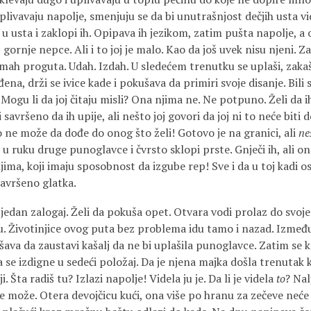
livavaju napolje, smenjuju se da bi unutrašnjost dečjih usta vide
u usta i zaklopi ih. Opipava ih jezikom, zatim pušta napolje, 
oj gornje nepce. Ali i to joj je malo. Kao da još uvek nisu njeni.
ah proguta. Udah. Izdah. U sledećem trenutku se uplaši, zakašl
ena, drži se ivice kade i pokušava da primiri svoje disanje. Bil
ogu li da joj čitaju misli? Ona njima ne. Ne potpuno. Želi da ih 
 savršeno da ih upije, ali nešto joj govori da joj ni to neće biti 
 ne može da dođe do onog što želi! Gotovo je na granici, ali
ne
u ruku druge punoglavce i čvr­sto sklopi prste. Gnječi ih, ali on
ima, koji imaju sposobnost da izgube rep! Sve i da u toj kadi os
savršeno glatka.
edan zalogaj. Želi da pokuša opet. Otvara vodi prolaz do svoje 
ku. Životinjice ovog puta bez problema idu tamo i nazad. Između 
šava da zaustavi kašalj da ne bi uplašila punoglavce. Zatim se 
a se izdigne u sedeći položaj. Da je njena majka došla trenu­tak k
i. Šta radiš tu? Izlazi napolje! Videla ju je. Da li je videla
to
? Nal
 ne može. Otera devojčicu kući, ona više po hranu za zečeve neće i