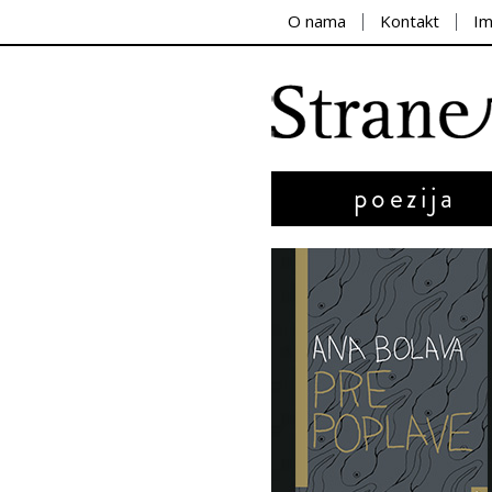
O nama
Kontakt
I
poezija