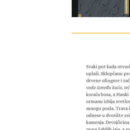
Svaki put kada otvori
uplaši. Sklupčanu pr
drvene ofingere i za
voda između kuća, teč
korača bosa, a Hanki 
ormanu izbija svetlo
mnogo posla. Trava i
odnese u dvorište zeč
kamenja. Devojčicina
puna žabljih jaja, a