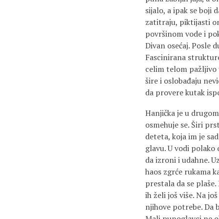
sijalo, a ipak se boji
zatitraju, piktijasti
površinom vode i poku
Divan osećaj. Posle d
Fascinirana struktur
celim telom pažljivo 
šire i oslobađaju nev
da provere kutak isp
Hanjička je u drugom s
osmehuje se. Širi pr
deteta, koja im je sa
glavu. U vodi polako 
da izroni i udahne. U
haos zgrće rukama ka 
prestala da se plaše.
ih želi još više. Na j
njihove potrebe. Da 
Mali punoglavci ne ok