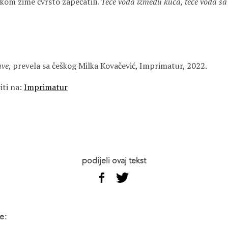
okom zime čvrsto zapečatili.
Teče voda između kuća, teče voda sa
ave
, prevela sa češkog Milka Kovačević, Imprimatur, 2022.
iti na:
Imprimatur
podijeli ovaj tekst
e: