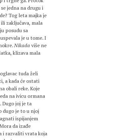
p i trgne ga. Protok
 se jedna na drugu i
de? Tog leta majka je
 ili zaključava, mala
lju posudu sa
 uspe­vala je u tome. I
 mokre.
Nikada
više ne
latka, klizava mala
noglavac tuda želi
i, a kada će ostati
 obali reke. Koje
 seda na ivicu ormana
 Dugo joj je ta
 dugo je to u njoj
agnati ispija­njem
 Mora da izađe
i razvaliti vrata koja