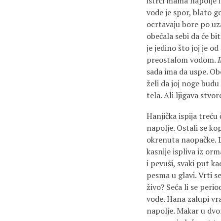
istrči mama napolje 
vode je spor, blato g
ocrtavaju bore po uz
obećala sebi da će bit
je jedino što joj je 
preostalom vodom.
I
sada ima da uspe. Ob
želi da joj noge budu
tela. Ali ljigava stv
Hanjička ispija treću
napolje. Ostali se kop
okrenuta naopačke. 
kasnije ispliva iz or
i pevuši, svaki put k
pesma u glavi. Vrti s
živo? Seća li se peri
vode. Hana zalupi vr
napolje. Makar u dvor