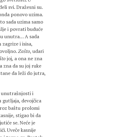
li svi. Dražesni su.
a onda ponovo uzima.
 Zato sada uzima samo
je i povrati budu­će
i su unutra… A sada
zagrize i isisa,
dovoljno.
Zašto
, udari
što
joj, a ona ne zna
a zna da su joj ruke
tane da leži do jutra,
unutraš­njosti i
gutlja­ja, devojčica
kroz baštu prolomi
asnije, stigao bi da
jutiće se. Neće je
ći. Uveče kasnije