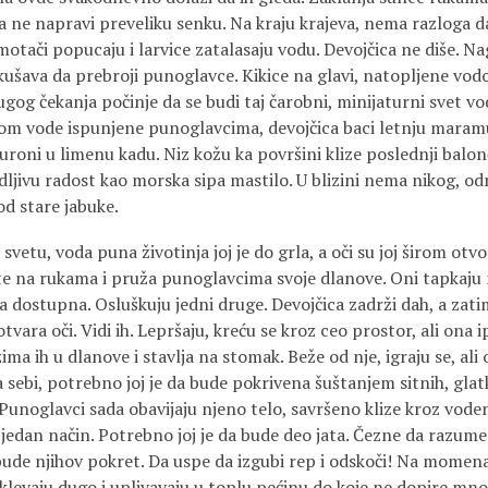
 da ne napravi preveliku senku. Na kraju krajeva, nema razloga da
 omotači popucaju i larvice zatalasaju vodu. Devojčica ne diše. Na
šava da prebroji punoglav­ce. Kikice na glavi, natopljene vodo
ugog čekanja počinje da se budi taj čarobni, minijaturni svet 
om vode ispunjene punoglavci­ma, devojčica baci letnju maramu
uroni u limenu kadu. Niz kožu ka površini klize poslednji balon
idljivu radost kao morska sipa mastilo. U blizini nema nikog, o
od stare jabuke.
vetu, voda puna životi­nja joj je do grla, a oči su joj širom otv
ste na rukama i pruža punoglavcima svoje dlanove. Oni tapkaju
da dostupna. Osluškuju jedni druge. Devojčica zadrži dah, a zat
otvara oči. Vidi ih. Lepr­šaju, kreću se kroz ceo prostor, ali on
zima ih u dlanove i stavlja na stomak. Beže od nje, igraju se, ali
sebi, potrebno joj je da bude pokrivena šuštanjem sitnih, glatk
 Punoglavci sada obavija­ju njeno telo, savršeno klize kroz vod
oš jedan način. Potrebno joj je da bude deo jata. Čezne da razume 
bude njihov pokret. Da uspe da izgubi rep i odskoči! Na momena
levaju dugo i uplivava­ju u toplu pećinu do koje ne dopire mno