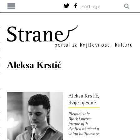
portal za književnost i kulturu
TIKA
Aleksa Krstić
ORI
Aleksa Krstić,
dvije pjesme
Plemići vole
Bjork i mrtve
T
fazane njih
dvojica obučeni u
volan haljinevoze
SUM
zeleni džip i