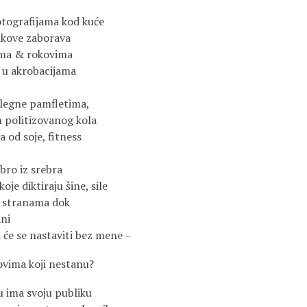
fotografijama kod kuće
rikove zaborava
ima & rokovima
k u akrobacijama
dlegne pamfletima,
politizovanog kola
a od soje, fitness
bro iz srebra
oje diktiraju šine, sile
m stranama dok
ani
 će se nastaviti bez mene –
kovima koji nestanu?
 ima svoju publiku