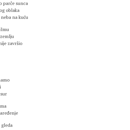
o parče sunca
nog oblaka
a neba na kuću
ilmu
dzemlju
nije završio
imamo
i
usur
ama
naređenje
i gleda