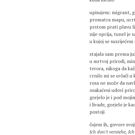
upisujem: migrant, g
promatra mapu, ucrt
prstom prati plavu lin
nije opcija, tunel je 
u kojoj se susrijećem 
stajala sam prema ju
u mrtvoj prirodi, min
terora, nikoga da kaž
crnilo mi se uvlači u
rosa ne može da navl
osakaćeni udovi prir
gorjelo je i pod moj
i livade, gorjelo je ka
postoji
čujem ih, govore svoj
Ich don’t verstehe, Ic