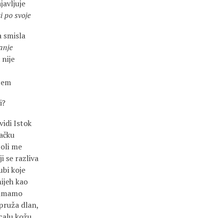
javljuje
 po svoje
 smisla
anje
 nije
cem
i?
idi Istok
tačku
 boli me
i se razliva
ubi koje
ijeh kao
, imamo
i pruža dlan,
ucalu kožu