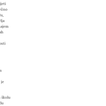
jeti
ježno
ču,
lja
najem
rah
osti
m
 je
u školu
lu