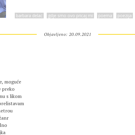
barbara delac
gdje smo ovo pricaj mi
poema
poezija
Objavljeno: 20.09.2021
ze, moguće
e preko
gnu s likom
prelistavam
metrou
 žanr
alno
jka