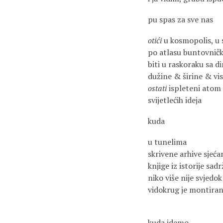
pu spas za sve nas
otići
u kosmopolis, u 
po atlasu buntovničk
biti u raskoraku sa 
dužine & širine & vi
ostati
ispleteni atom
svijetlećih ideja
kuda
u tunelima
skrivene arhive sjeća
knjige iz istorije sa
niko više nije svjedo
vidokrug je montiran
kuda idemo