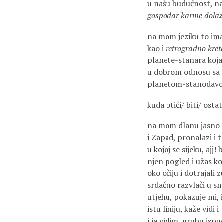
u našu budućnost, na
gospodar karme dolazi
na mom jeziku to ima
kao i
retrogradno kret
planete-stanara koja
u dobrom odnosu sa
planetom-stanodav
kuda otići/ biti/ ostat
na mom dlanu jasno v
i Zapad, pronalazi i 
u kojoj se sijeku, ajj!
njen pogled i užas koj
oko očiju i dotrajali z
srdačno razvlači u sm
utjehu, pokazuje mi
istu liniju, kaže vidi 
i ja vidim, grubu isp