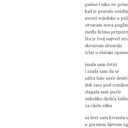
padne i niko ne primi
kad je postalo neizb
uvesti svjedoke u pri
otvaram nova poglav
među licima prepoz
šta je tvoj najveći st
skeniram situaciju
izlaz u slučaju opasn
imala sam četiri
i znala sam da se
ništa loše neće desiti
dok smo pod zemljo
slagala sam puzle
nekoliko djelića falilo
za cijelu sliku
sa šest sam krenula 
u gornjem lijevom ug