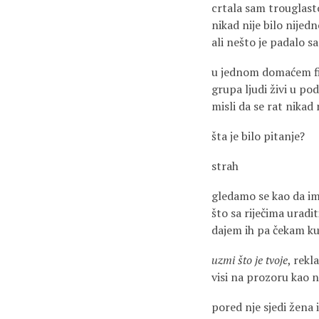
crtala sam trouglast
nikad nije bilo nijed
ali nešto je padalo s
u jednom domaćem f
grupa ljudi živi u po
misli da se rat nikad 
šta je bilo pitanje?
strah
gledamo se kao da 
što sa riječima uradit
dajem ih pa čekam k
uzmi što je tvoje
, rekl
visi na prozoru kao 
pored nje sjedi žena 