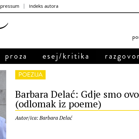
mpressum
Indeks autora
por
proza
esej/kritika
razgovo
POEZIJA
Barbara Delać: Gdje smo ovo,
(odlomak iz poeme)
Autor/ica: Barbara Delać