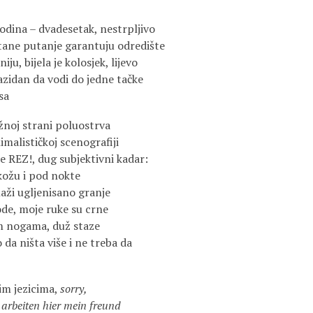
odina – dvadesetak, nestrpljivo
ane putanje garantuju odredište
iju, bijela je kolosjek, lijevo
sazidan da vodi do jedne tačke
sa
žnoj strani poluostrva
imalističkoj scenografiji
e REZ!, dug subjektivni kadar:
 kožu i pod nokte
aži ugljenisano granje
ode, moje ruke su crne
im nogama, duž staze
o da ništa više i ne treba da
im jezicima,
sorry,
h arbeiten hier mein freund