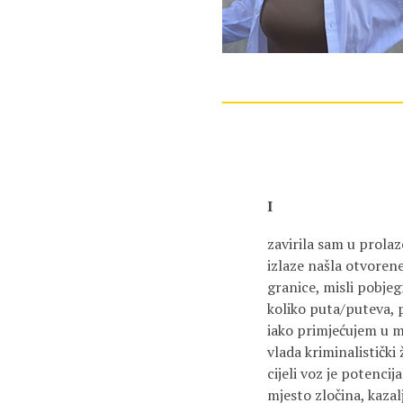
I
zavirila sam u prola
izlaze našla otvoren
granice, misli pobje
koliko puta/puteva, 
iako primjećujem u 
vlada kriminalistički
cijeli voz je potencij
mjesto zločina, kazal