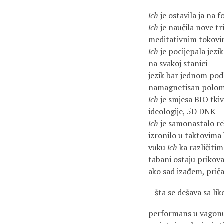
ich
je ostavila ja na 
ich
je naučila nove t
meditativnim tokov
ich
je pocijepala jezi
na svakoj stanici
jezik bar jednom po
namagnetisan polom 
ich
je smjesa BIO tkiv
ideologije, 5D DNK
ich
je samonastalo re
izronilo u taktovima k
vuku
ich
ka različiti
tabani ostaju prikov
ako sad izađem, priča
– šta se dešava sa li
performans u vagonu