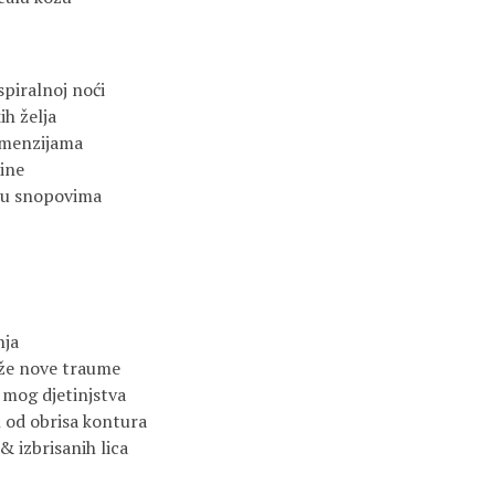
spiralnoj noći
ih želja
dimenzijama
sine
 u snopovima
nja
drže nove traume
k mog djetinjstva
 od obrisa kontura
& izbrisanih lica