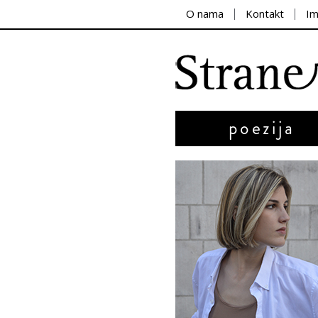
O nama
Kontakt
I
poezija