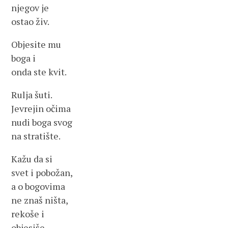
njegov je
ostao živ.
Objesite mu
boga i
onda ste kvit.
Rulja šuti.
Jevrejin očima
nudi boga svog
na stratište.
Kažu da si
svet i pobožan,
a o bogovima
ne znaš ništa,
rekoše i
objesiše