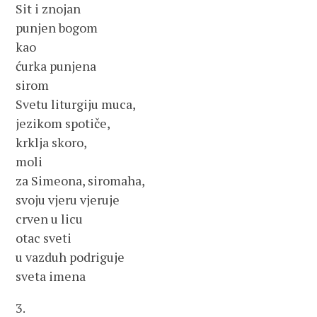
Sit i znojan
punjen bogom
kao
ćurka punjena
sirom
Svetu liturgiju muca,
jezikom spotiče,
krklja skoro,
moli
za Simeona, siromaha,
svoju vjeru vjeruje
crven u licu
otac sveti
u vazduh podriguje
sveta imena
3.