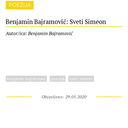
POEZIJA
 AUTORA
Benjamin Bajramović: Sveti Simeon
Autor/ica: Benjamin Bajramović
benjamin bajramović
poezija
sveti simeon
Objavljeno: 29.05.2020