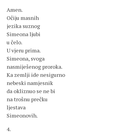
Amen.
Očiju masnih
jezika suznog
Simeona ljubi
u čelo.
U vjeru prima.
Simeona, svoga
nasmiješenog proroka.
Ka zemlji ide nesigurno
nebeski namjesnik
da okliznuo se ne bi
na trošnu prečku
ljestava
Simeonovih.
4.