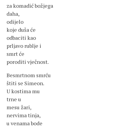
za komadić božjega
daha,
odijelo
koje duša će
odbaciti kao
prljavo rublje i
smrt će
poroditi vječnost.
Besmrtnom smrću
štiti se Simeon.
U kostima mu
trne u
mesu žari,
nervima tinja,
u venama bode