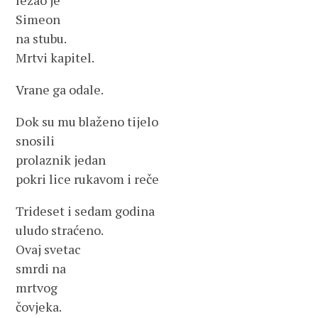
ležao je
Simeon
na stubu.
Mrtvi kapitel.
Vrane ga odale.
Dok su mu blaženo tijelo
snosili
prolaznik jedan
pokri lice rukavom i reče
Trideset i sedam godina
uludo straćeno.
Ovaj svetac
smrdi na
mrtvog
čovjeka.