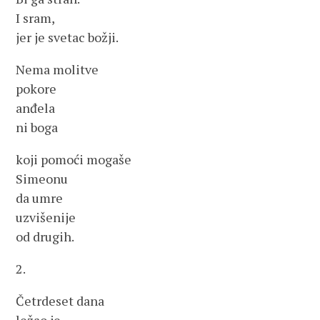
I sram,
jer je svetac božji.
Nema molitve
pokore
anđela
ni boga
koji pomoći mogaše
Simeonu
da umre
uzvišenije
od drugih.
2.
Četrdeset dana