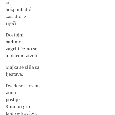
oči
božji mladić
zasadio je
riječi
Dostojni
budimo i
zagrlit ćemo se
u idućem životu.
Majka se slila sa
ljestava.
Dvadeset i osam
zima
poslije
Simeon grli
kedrov kovčeg,