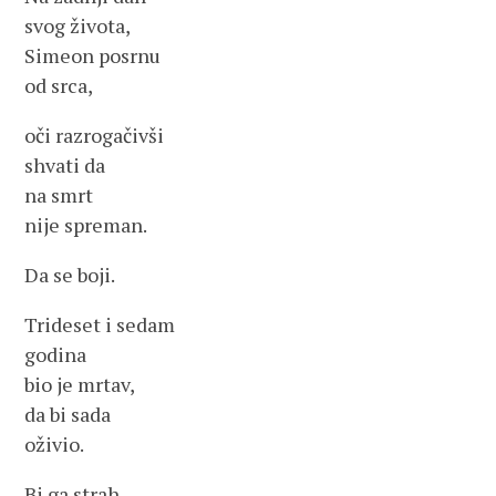
svog života,
Simeon posrnu
od srca,
oči razrogačivši
shvati da
na smrt
nije spreman.
Da se boji.
Trideset i sedam
godina
bio je mrtav,
da bi sada
oživio.
Bi ga strah.