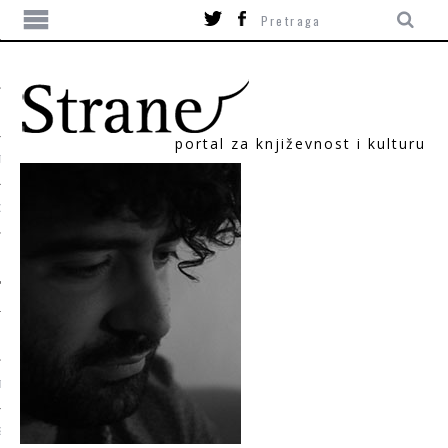
portal za književnost i kulturu
TIKA
ORI
T
SUM