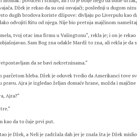
fin momak: povučen i stidljiv, ali i to je bolje nego da bude drzak,
vajača. Džek je rekao da su oni osvajači; poslednji u dugom nizu 
o dugih brodova koriste džipove: divljaju po Liverpulu kao da 
bi lako odvojiti Ritu od njega. Nije bio pretnja majčinom namešta
la, tvoj otac ima firmu u Vašingtonu“, rekla je; i on je rekao 
e objašnjavao. Sam Bog zna odakle Mardž to zna, ali rekla je da 
retpostavljam da se bavi nekretninama.“
im parčetom hleba. Džek je oduvek tvrdio da Amerikanci tove svo
io u pravu. Ajra je izgledao željan domaće hrane, možda i majčine
ra, Ajra?“
stre.“
m kao da to čuje prvi put.
pitao je Džek, a Neli je zadržala dah jer je znala šta je Džek misli