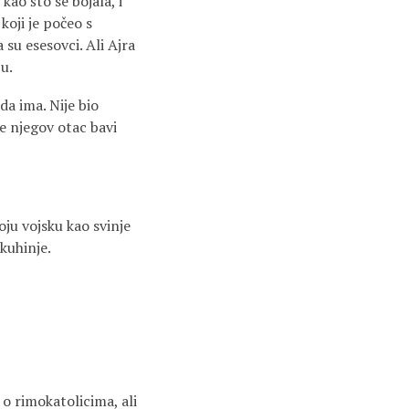
 kao što se bojala, i
koji je počeo s
su esesovci. Ali Ajra
ju.
da ima. Nije bio
se njegov otac bavi
ju vojsku kao svinje
 kuhinje.
o o rimokatolicima, ali