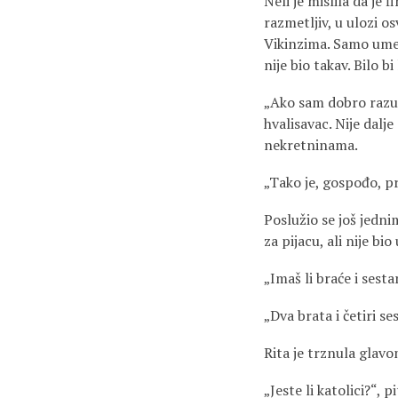
Neli je mislila da je 
razmetljiv, u ulozi os
Vikinzima. Samo umest
nije bio takav. Bilo 
„Ako sam dobro razume
hvalisavac. Nije dalj
nekretninama.
„Tako je, gospođo, p
Poslužio se još jedn
za pijacu, ali nije b
„Imaš li braće i sesta
„Dva brata i četiri se
Rita je trznula glavo
„Jeste li katolici?“, 