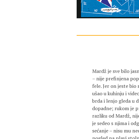
Mardž je sve bilo jas
– nije prefinjena pop
fele. Jer on jeste bio
ušao u kuhinju i vide
brda i lenjo gleda u d
dopadne; rukom je pro
razliku od Mardž, nij
je sedeo s njima i od
sećanje – nisu mu ned
pogled na plavi stolnj