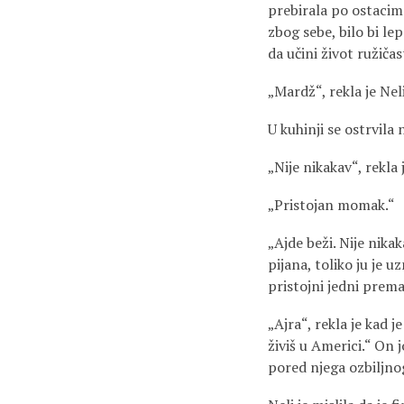
prebirala po ostacima
zbog sebe, bilo bi le
da učini život ružiča
„Mardž“, rekla je Nel
U kuhinji se ostrvila 
„Nije nikakav“, rekla
„Pristojan momak.“
„Ajde beži. Nije nika
pijana, toliko ju je 
pristojni jedni prem
„Ajra“, rekla je kad j
živiš u Americi.“ On 
pored njega ozbiljnog