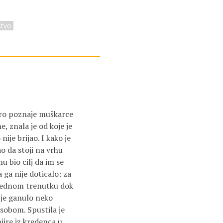
štvo
obro poznaje muškarce
, znala je od koje je
nije brijao. I kako je
ao da stoji na vrhu
u bio cilj da im se
 ga nije doticalo: za
u jednom trenutku dok
a je ganulo neko
 sobom. Spustila je
njire iz kredenca u