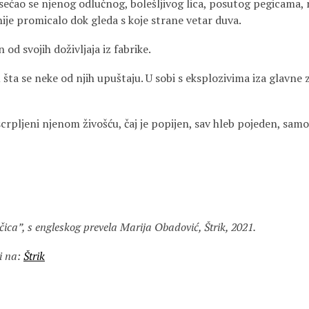
sećao se njenog odlučnog, bolešljivog lica, posutog pegicama,
ije promicalo dok gleda s koje strane vetar duva.
 od svojih doživljaja iz fabrike.
 šta se neke od njih upuštaju. U sobi s eksplozivima iza glavne 
 iscrpljeni njenom živošću, čaj je popijen, sav hleb pojeden, sam
ačica”, s engleskog prevela Marija Obadović, Štrik, 2021.
i na:
Štrik