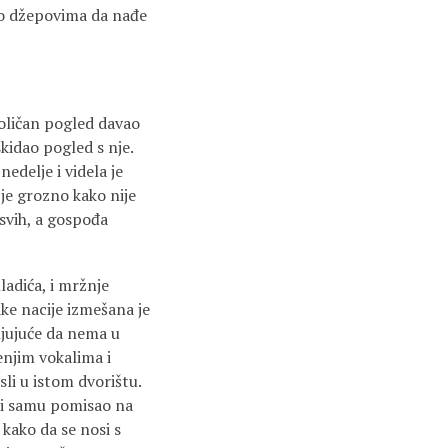
 po džepovima da nađe
nholičan pogled davao
skidao pogled s nje.
nedelje i videla je
 je grozno kako nije
 svih, a gospođa
ladića, i mržnje
ke nacije izmešana je
njujuće da nema u
lenjim vokalima i
li u istom dvorištu.
e i samu pomisao na
kako da se nosi s