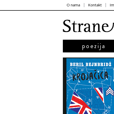
O nama
Kontakt
I
poezija