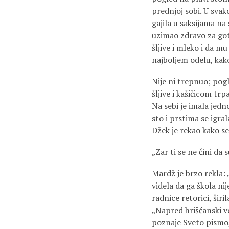
prednjoj sobi. U svak
gajila u saksijama na
uzimao zdravo za got
šljive i mleko i da mu
najboljem odelu, kak
Nije ni trepnuo; pogl
šljive i kašičicom tr
Na sebi je imala jedn
sto i prstima se igral
Džek je rekao kako s
„Zar ti se ne čini da 
Mardž je brzo rekla: 
videla da ga škola nij
radnice retorici, šir
„Napred hrišćanski vo
poznaje Sveto pismo, 