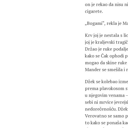
on je rekao da nisu n
cigarete.
„Bogami“, rekla je Ma
Krv joj je nestala s l
joj je kraljevski trag
Držao je ruke podalje 
kako se Čak ophodi pr
mogao da skine ruke s
Mander se smešila i 
Džek se kolebao izme
prema plavokosom str
u njegovim venama – 
sebi ni mrvice jevrej
nedorečenošću. Džeku 
Verovatno se samo pr
to kako se ponaša kad