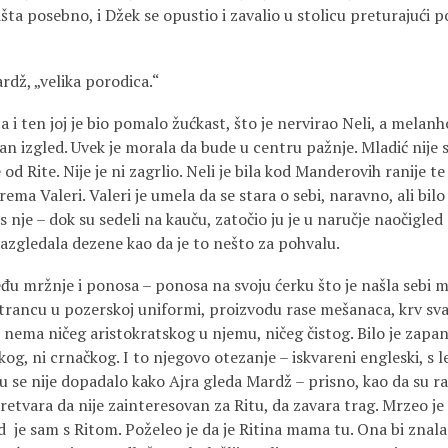
išta posebno, i Džek se opustio i zavalio u stolicu preturajući
rdž, „velika porodica.“
ica i ten joj je bio pomalo žućkast, što je nervirao Neli, a mela
ičan izgled. Uvek je morala da bude u centru pažnje. Mladić nije 
od Rite. Nije je ni zagrlio. Neli je bila kod Manderovih ranije te 
ema Valeri. Valeri je umela da se stara o sebi, naravno, ali bilo
 nje – dok su sedeli na kauču, zatočio ju je u naručje naočigled
razgledala dezene kao da je to nešto za pohvalu.
đu mržnje i ponosa – ponosa na svoju ćerku što je našla sebi m
ancu u pozerskoj uniformi, proizvodu rase mešanaca, krv sva
nema ničeg aristokratskog u njemu, ničeg čistog. Bilo je zapa
skog, ni crnačkog. I to njegovo otezanje – iskvareni engleski, s 
se nije dopadalo kako Ajra gleda Mardž – prisno, kao da su ras
etvara da nije zainteresovan za Ritu, da zavara trag. Mrzeo j
 je sam s Ritom. Poželeo je da je Ritina mama tu. Ona bi znala 