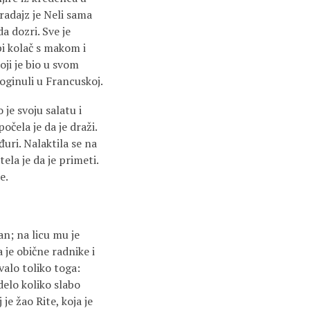
aradajz je Neli sama
a dozri. Sve je
i kolač s makom i
oji je bio u svom
oginuli u Francuskoj.
je svoju salatu i
čela je da je draži.
đuri. Nalaktila se na
ela je da je primeti.
e.
an; na licu mu je
a je obične radnike i
valo toliko toga:
delo koliko slabo
je žao Rite, koja je