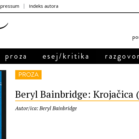
mpressum
Indeks autora
por
proza
esej/kritika
razgovo
PROZA
Beryl Bainbridge: Krojačica
Autor/ica: Beryl Bainbridge