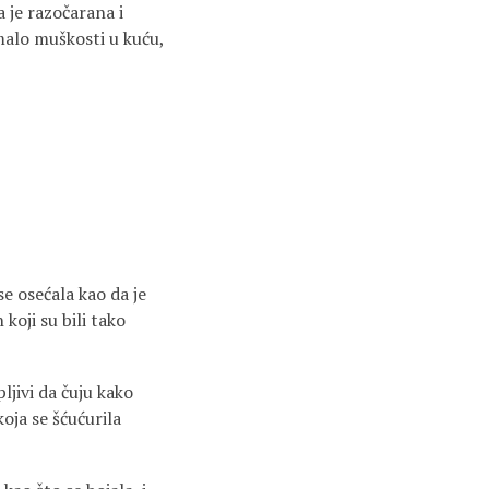
 je razočarana i
 malo muškosti u kuću,
se osećala kao da je
koji su bili tako
pljivi da čuju kako
koja se šćućurila