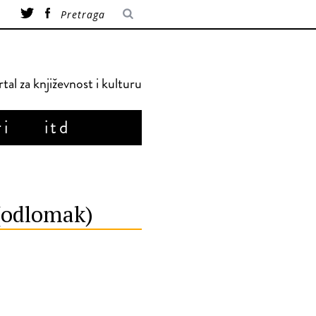
tal za književnost i kulturu
ri
itd
 (odlomak)