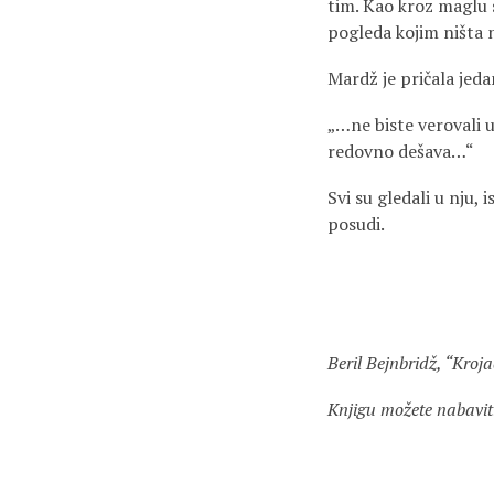
tim. Kao kroz maglu 
pogleda kojim ništa n
Mardž je pričala jedan
„…ne biste verovali u
redovno dešava…“
Svi su gledali u nju,
posudi.
Beril Bejnbridž, “Kroj
Knjigu možete nabavit