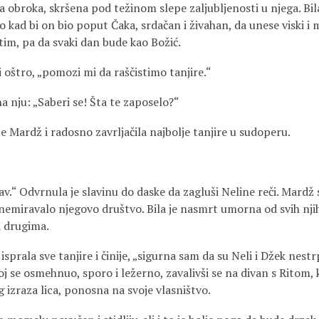
 obroka, skršena pod težinom slepe zaljubljenosti u njega. Bila
po kad bi on bio poput Čaka, srdačan i živahan, da unese viski i
stim, pa da svaki dan bude kao Božić.
i oštro, „pomozi mi da raščistimo tanjire.“
na nju: „Saberi se! Šta te zaposelo?“
 je Mardž i radosno zavrljačila najbolje tanjire u sudoperu.
kav.“ Odvrnula je slavinu do daske da zagluši Neline reči. Mardž 
uznemiravalo njegovo društvo. Bila je nasmrt umorna od svih njih 
a drugima.
e isprala sve tanjire i činije, „sigurna sam da su Neli i Džek nestr
joj se osmehnuo, sporo i ležerno, zavalivši se na divan s Ritom, 
 izraza lica, ponosna na svoje vlasništvo.