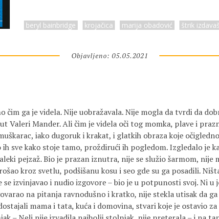
beryl bainbridge
krojačica
marija obadović
štrik izdava
Objavljeno: 05.05.2021
no čim ga je videla. Nije uobražavala. Nije mogla da tvrdi da d
ut Valeri Mander. Ali čim je videla oči tog momka, plave i prazne
 muškarac, iako dugoruk i krakat, i glatkih obraza koje očigledno 
o ih sve kako stoje tamo, proždirući ih pogledom. Izgledalo je k
aleki pejzaž. Bio je prazan iznutra, nije se služio šarmom, nije m
šao kroz svetlu, podšišanu kosu i seo gde su ga posadili. Ništa
e se izvinjavao i nudio izgovore – bio je u potpunosti svoj. Ni 
govarao na pitanja ravnodušno i kratko, nije stekla utisak da g
ostajali mama i tata, kuća i domovina, stvari koje je ostavio za
ak – Neli nije izvadila najbolji stolnjak, nije preterala – i na ta