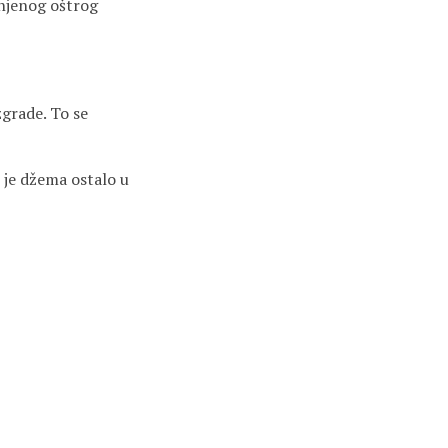
 njenog oštrog
zgrade. To se
o je džema ostalo u