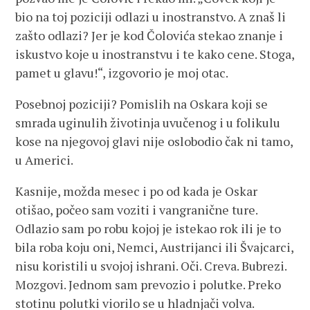
bio na toj poziciji odlazi u inostranstvo. A znaš li
zašto odlazi? Jer je kod Čolovića stekao znanje i
iskustvo koje u inostranstvu i te kako cene. Stoga,
pamet u glavu!“, izgovorio je moj otac.
Posebnoj poziciji? Pomislih na Oskara koji se
smrada uginulih životinja uvučenog i u folikulu
kose na njegovoj glavi nije oslobodio čak ni tamo,
u Americi.
Kasnije, možda mesec i po od kada je Oskar
otišao, počeo sam voziti i vangranične ture.
Odlazio sam po robu kojoj je istekao rok ili je to
bila roba koju oni, Nemci, Austrijanci ili Švajcarci,
nisu koristili u svojoj ishrani. Oči. Creva. Bubrezi.
Mozgovi. Jednom sam prevozio i polutke. Preko
stotinu polutki viorilo se u hladnjači volva.