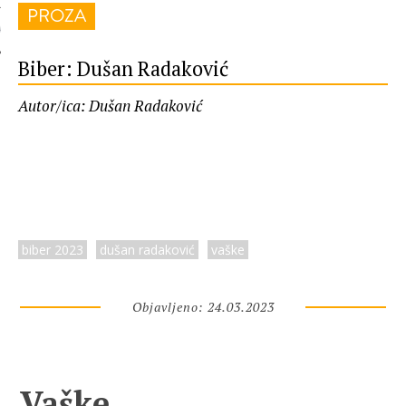
PROZA
 AUTORA
Biber: Dušan Radaković
Autor/ica: Dušan Radaković
biber 2023
dušan radaković
vaške
Objavljeno: 24.03.2023
Vaške