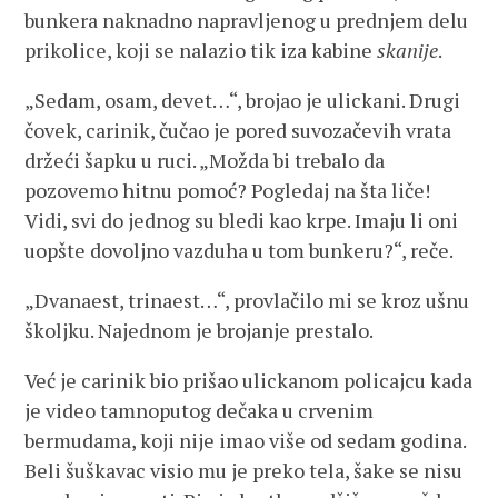
bunkera naknadno napravljenog u prednjem delu
prikolice, koji se nalazio tik iza kabine
skanije
.
„Sedam, osam, devet…“, brojao je ulickani. Drugi
čovek, carinik, čučao je pored suvozačevih vrata
držeći šapku u ruci. „Možda bi trebalo da
pozovemo hitnu pomoć? Pogledaj na šta liče!
Vidi, svi do jednog su bledi kao krpe. Imaju li oni
uopšte dovoljno vazduha u tom bunkeru?“, reče.
„Dvanaest, trinaest…“, provlačilo mi se kroz ušnu
školjku. Najednom je brojanje prestalo.
Već je carinik bio prišao ulickanom policajcu kada
je video tamnoputog dečaka u crvenim
bermudama, koji nije imao više od sedam godina.
Beli šuškavac visio mu je preko tela, šake se nisu