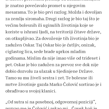
je znatno povećavalo promet u njegovim
mesarama. To je bio prvi razlog. Možda i dovoljan
za zemlju siromaha. Drugi razlog je bio taj što je
većinu bolesnih ili uginulih životinja koje se
koriste u ishrani ljudi, na teritoriji čitave države,
on otkupljivao. Za dovoženje tih životinja bio je
zadužen Oskar. Taj Oskar bio je ćutljiv, onizak,
ciglastog lica, sede brade uprkos mladim
godinama. Mislim da nije imao više od trideset i
pet. Oskar je bio zadužen za prevoz sve dok nije
dobio dozvolu za ulazak u Sjedinjene Države.
Tamo su mu živeli sestra i zet. Te bolesne ili
mrtve životinje gazda Marko Čolović sortirao je i
obrađivao u svojoj klanici.
„Od sutra si na posebnoj, odgovornoj poziciji“,
pozvao me je Čolović i rekao mi. „Čovek koji je