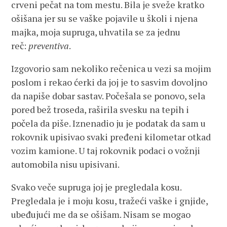
crveni pečat na tom mestu. Bila je sveže kratko
ošišana jer su se vaške pojavile u školi i njena
majka, moja supruga, uhvatila se za jednu
reč:
preventiva
.
Izgovorio sam nekoliko rečenica u vezi sa mojim
poslom i rekao ćerki da joj je to sasvim dovoljno
da napiše dobar sastav. Počešala se ponovo, sela
pored bež troseda, raširila svesku na tepih i
počela da piše. Iznenadio ju je podatak da sam u
rokovnik upisivao svaki pređeni kilometar otkad
vozim kamione. U taj rokovnik podaci o vožnji
automobila nisu upisivani.
Svako veče supruga joj je pregledala kosu.
Pregledala je i moju kosu, tražeći vaške i gnjide,
ubeđujući me da se ošišam. Nisam se mogao