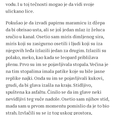
vodu. I u toj tečnosti mogao je da vidi svoje
ulickano lice.
Pokušao je da izvadi papirnu maramicu iz džepa
da bi obrisao usta, ali se još jedan mlaz iz želuca
sručio u kanal. Osetio sam miris dimljenog sira,
miris koji su zasigurno osetili i ljudi koji su iza
njegovih leđa izlazili jedan za drugim. Izlazili su
polako, meko, kao kada se leopard približava
plenu. Prvo su im se pojavljivala stopala. Većina je
na tim stopalima imala patike koje su bile jasne
replike najki. Onda su im se pojavljivali kukovi,
grudi, da bi glava izašla na kraju. Stidljivo,
spuštena ka asfaltu. Činilo se da im glave neki
nevidljivi teg vuče nadole. Osetio sam njihov stid,
mada sam u prvom momentu pomislio da je to bio
strah. Izvlačili su se iz tog uskog prostora,