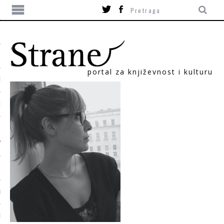
portal za književnost i kulturu
TIKA
ORI
T
SUM