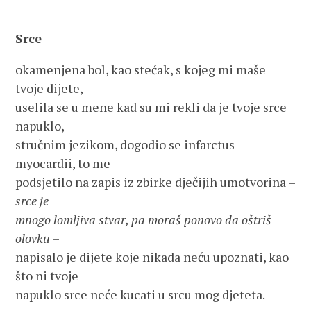
Srce
okamenjena bol, kao stećak, s kojeg mi maše
tvoje dijete,
uselila se u mene kad su mi rekli da je tvoje srce
napuklo,
stručnim jezikom, dogodio se infarctus
myocardii, to me
podsjetilo na zapis iz zbirke dječijih umotvorina –
srce je
mnogo lomljiva stvar, pa moraš ponovo da oštriš
olovku
–
napisalo je dijete koje nikada neću upoznati, kao
što ni tvoje
napuklo srce neće kucati u srcu mog djeteta.