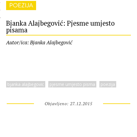
POEZIJA
 AUTORA
Bjanka Alajbegović: Pjesme umjesto
pisama
Autor/ica: Bjanka Alajbegović
bjanka alajbegovic
pjesme umjesto pisma
poezija
Objavljeno: 27.12.2015