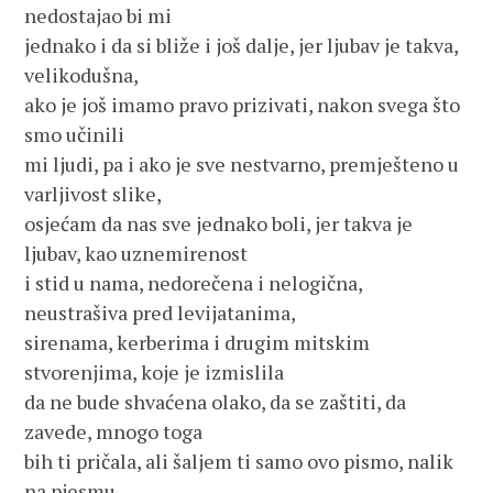
nedostajao bi mi
jednako i da si bliže i još dalje, jer ljubav je takva,
velikodušna,
ako je još imamo pravo prizivati, nakon svega što
smo učinili
mi ljudi, pa i ako je sve nestvarno, premješteno u
varljivost slike,
osjećam da nas sve jednako boli, jer takva je
ljubav, kao uznemirenost
i stid u nama, nedorečena i nelogična,
neustrašiva pred levijatanima,
sirenama, kerberima i drugim mitskim
stvorenjima, koje je izmislila
da ne bude shvaćena olako, da se zaštiti, da
zavede, mnogo toga
bih ti pričala, ali šaljem ti samo ovo pismo, nalik
na pjesmu,