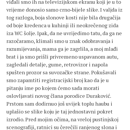
viđali smo ih na televizijskom ekranu koji je u to
vrijeme donosio samo crno‑bijele slike. I valjda iz
tog razloga, boja slonove kosti nije bila drugačija
od boje kredenca u kuhinji ili neokrečenog zida
iza WC šolje. Ipak, da ne uvrijedimo tatu, da ga ne
razočaramo, klimali smo u znak odobravanja i
razumijevanja, mama ga je zagrlila, a moj mlađi
brat i ja smo prišli privremeno uspavanom autu,
zagledali detalje, gume, retrovizor i napola
spušten prozor sa suvozačke strane. Pokušavali
smo zapamtiti registracijski broj kao da je u
pitanju ime po kojem ćemo sada morati
oslovljavati novog člana porodice Duraković.
Prstom sam dodirnuo još uvijek toplu haubu i
uplašio se slike koju je taj jednostavni pokret
izrodio. Pred mojim očima, na vreloj pustinjskoj
scenografiji, ratnici su čerečili ranjenog slona i