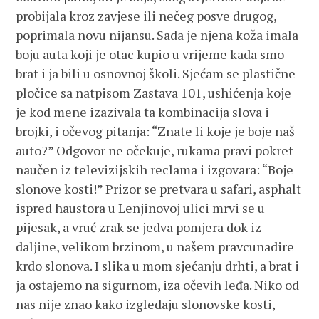
probijala kroz zavjese ili nečeg posve drugog,
poprimala novu nijansu. Sada je njena koža imala
boju auta koji je otac kupio u vrijeme kada smo
brat i ja bili u osnovnoj školi. Sjećam se plastične
pločice sa natpisom Zastava 101, ushićenja koje
je kod mene izazivala ta kombinacija slova i
brojki, i očevog pitanja: “Znate li koje je boje naš
auto?” Odgovor ne očekuje, rukama pravi pokret
naučen iz televizijskih reclama i izgovara: “Boje
slonove kosti!” Prizor se pretvara u safari, asphalt
ispred haustora u Lenjinovoj ulici mrvi se u
pijesak, a vruć zrak se jedva pomjera dok iz
daljine, velikom brzinom, u našem pravcunadire
krdo slonova. I slika u mom sjećanju drhti, a brat i
ja ostajemo na sigurnom, iza očevih leđa. Niko od
nas nije znao kako izgledaju slonovske kosti,