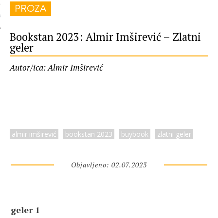
PROZA
 AUTORA
Bookstan 2023: Almir Imširević – Zlatni
geler
Autor/ica: Almir Imširević
almir imširević
bookstan 2023
buybook
zlatni geler
Objavljeno: 02.07.2023
geler 1