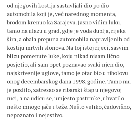
od njegovih kostiju sastavljali dio po dio
automobila koji je, već narednog momenta,
brodom krenuo ka Sarajevu. Jasno vidim luku,
tamo na ulazu u grad, gdje je voda dublja, rijeka
šira, a obala prepuna automobila napravljenih od
kostiju mrtvih slonova. Na toj istoj rijeci, sasvim
blizu pomenute luke, koju nikad nisam lično
posjetio, ali sam opet poznavao svaki njen dio,
najskrivenije uglove, tamo je otac bio u ribolovu
onog decembarskog dana 1998. godine. Tamo mu
je pozlilo, zatresao se ribarski štap u njegovoj
ruci, a na udicu se, umjesto pastrmke, uhvatilo
nešto mnogo jače i teže. Nešto veliko, čudovišno,
nepoznato i nejestivo.