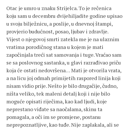
Otac je umro u znaku Strijelca. To je rečenica
koju sam u decembru dvijehiljadite godine upisao
u svoju bilježnicu, a poslije, u dnevnoj štampi,
provjerio budućnost, posao, ljubav i zdravlje.
Vijest o njegovoj smrti zatekla me je na ulaznim
vratima porodičnog stana u kojem je mati
započinjala treći sat samovanja i tuge. Vraćao sam
se sa poslovnog sastanka, u glavi razrađivao priču
koja će ostati nedovršena… Mati je otvorila vrata,
a na licu joj odmah primijetih raspored linija koji
nisam vidio prije. Nešto je bilo drugačije, čudno,
ništa veliko, tek maleni detalj koji i nije bilo
moguće opisati riječima, kao kad ljudi, koje
neprestano viđate sa naočalama, skinu ta
pomagala, a oči im se promjene, postanu
neprepoznatljive, kao tuđe. Nije zaplakala, ali se