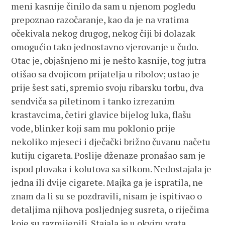
meni kasnije činilo da sam u njenom pogledu
prepoznao razočaranje, kao da je na vratima
očekivala nekog drugog, nekog čiji bi dolazak
omogućio tako jednostavno vjerovanje u čudo.
Otac je, objašnjeno mi je nešto kasnije, tog jutra
otišao sa dvojicom prijatelja u ribolov; ustao je
prije šest sati, spremio svoju ribarsku torbu, dva
sendviča sa piletinom i tanko izrezanim
krastavcima, četiri glavice bijelog luka, flašu
vode, blinker koji sam mu poklonio prije
nekoliko mjeseci i dječački brižno čuvanu načetu
kutiju cigareta. Poslije dženaze pronašao sam je
ispod plovaka i kolutova sa silkom. Nedostajala je
jedna ili dvije cigarete. Majka ga je ispratila, ne
znam da li su se pozdravili, nisam je ispitivao o
detaljima njihova posljednjeg susreta, o riječima
koje su razmijenili. Stajala je u okviru vrata,