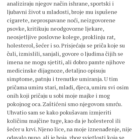
analiziraju njegov način ishrane, sportski i
ljubavni život u mladosti, broje mu ispušene
cigarete, neprospavane noći, neizgovorene
psovke, kritikuju neodgovorne ljekare,
neosjetljive poslovne kolege, proklinju rat,
holesterol, šećer i so. Prisjećaju se priča koje su
čuli, izmislili, sanjali, govore o ljudima čijih se
imena ne mogu sjetiti, ali dobro pamte njihove
medicinske dijagnoze, detaljno opisuju
simptome, patnju i trenutke umiranja. U tim
pričama umiru stari, mladi, djeca, umiru svi osim
onih koji pričaju u sobi moje majke i mog
pokojnog oca. Zaštićeni smo njegovom smrću.
Uhvatio sam se kako pokušavam izmjeriti
količinu majčine tuge, kao da je holesterol ili
šećer u krvi. Njeno lice, na moje iznenađenje, nije
odavalo puno, ali je boja, zbog svjetlosti koja se