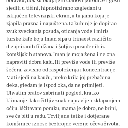
boravku, dok su okupljeni članovi porodice i gosti
sjedili u tišini, hipnotizirano zagledani u
isključen televizijski ekran, u tu jamu koja je
zjapila prazna i napuštena. Iz kuhinje je dopirao
zvuk zveckanja posuđa, oticanja vode i miris
turske kafe koju Iman sipa u trinaest različito
dizajniranih fildžana i šoljica posuđenih iz
komšijskih stanova. Iman je moja žena i ne zna
napraviti dobru kafu. Ili previše vode ili previše
šećera, zavisno od raspoloženja i koncentracije.
Mati sjedi na kauču, preko krila joj prebačena
deka, gledam je ispod oka, da ne primijeti.
Uhvatim bratov zabrinuti pogled, kratko
klimanje, lako čitljiv znak napravljen sklapanjem
očiju. Iščitavam poruku, mama je dobro, ne brini,
sve će biti u redu. Ucviljene tetke i dotjerane
komšinice iznose bezbrojne verzije očeva života,