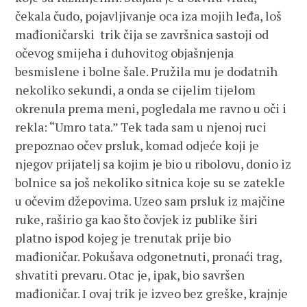
čekala čudo, pojavljivanje oca iza mojih leđa, loš
mađioničarski trik čija se završnica sastoji od
očevog smijeha i duhovitog objašnjenja
besmislene i bolne šale. Pružila mu je dodatnih
nekoliko sekundi, a onda se cijelim tijelom
okrenula prema meni, pogledala me ravno u oči i
rekla: “Umro tata.” Tek tada sam u njenoj ruci
prepoznao očev prsluk, komad odjeće koji je
njegov prijatelj sa kojim je bio u ribolovu, donio iz
bolnice sa još nekoliko sitnica koje su se zatekle
u očevim džepovima. Uzeo sam prsluk iz majčine
ruke, raširio ga kao što čovjek iz publike širi
platno ispod kojeg je trenutak prije bio
mađioničar. Pokušava odgonetnuti, pronaći trag,
shvatiti prevaru. Otac je, ipak, bio savršen
mađioničar. I ovaj trik je izveo bez greške, krajnje