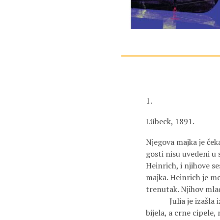
1.
Lübeck, 1891.
Njegova majka je čeka
gosti nisu uvedeni u 
Heinrich, i njihove se
majka. Heinrich je mo
trenutak. Njihov mlađ
Julia je izašla iz s
bijela, a crne cipele