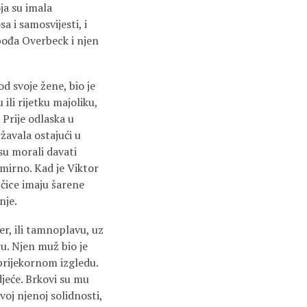
ja su imala
 i samosvijesti, i
spođa Overbeck i njen
 svoje žene, bio je
ili rijetku majoliku,
 Prije odlaska u
žavala ostajući u
 su morali davati
 mirno. Kad je Viktor
jčice imaju šarene
nje.
r, ili tamnoplavu, uz
ru. Njen muž bio je
prijekornom izgledu.
jeće. Brkovi su mu
voj njenoj solidnosti,