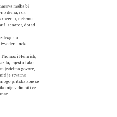
omasova majka bi
no divna, i da
otkrovenju, nečemu
muž, senator, dotad
zdvojila u
e izvedena neka
 Thomas i Heinrich,
razilu, mjestu tako
vim jezicima govore,
iti je stvarno
 mnogo pritoka koje se
ko nije vidio niti će
ranac.