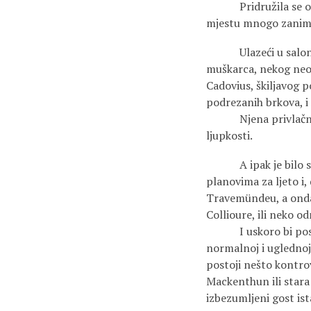
Pridružila se ostal
mjestu mnogo zaniml
Ulazeći u salon, i 
muškarca, nekog neoče
Cadovius, škiljavog p
podrezanih brkova, i
Njena privlačnost d
ljupkosti.
A ipak je bilo srdač
planovima za ljeto i,
Travemündeu, a onda b
Collioure, ili neko o
I uskoro bi postavil
normalnoj i uglednoj
postoji nešto kontro
Mackenthun ili stara 
izbezumljeni gost ist