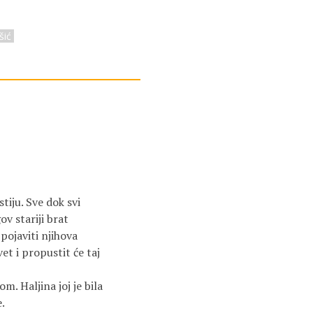
šić
tiju. Sve dok svi
ov stariji brat
 pojaviti njihova
et i propustit će taj
 Haljina joj je bila
.