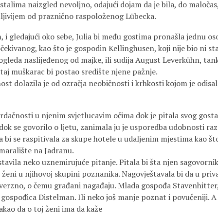
ima naizgled nevoljno, odajući dojam da je bila, do maloča
jivijem od praznično raspoloženog Lübecka.
gledajući oko sebe, Julia bi među gostima pronašla jednu os
kivanog, kao što je gospodin Kellinghusen, koji nije bio ni star
ogleda naslijeđenog od majke, ili sudija August Leverkühn, tank
 taj muškarac bi postao središte njene pažnje.
olazila je od ozračja neobičnosti i krhkosti kojom je odisa
nosti u njenim svjetlucavim očima dok je pitala svog gosta o
 dok se govorilo o ljetu, zanimala ju je usporedba udobnosti ra
i se raspitivala za skupe hotele u udaljenim mjestima kao što 
dmaralište na Jadranu.
a neko uznemirujuće pitanje. Pitala bi šta njen sagovornik 
 ženi u njihovoj skupini poznanika. Nagovještavala bi da u pri
verzno, o čemu građani nagađaju. Mlada gospođa Stavenhitter,
gospođica Distelman. Ili neko još manje poznat i povučeniji. A
akao da o toj ženi ima da kaže