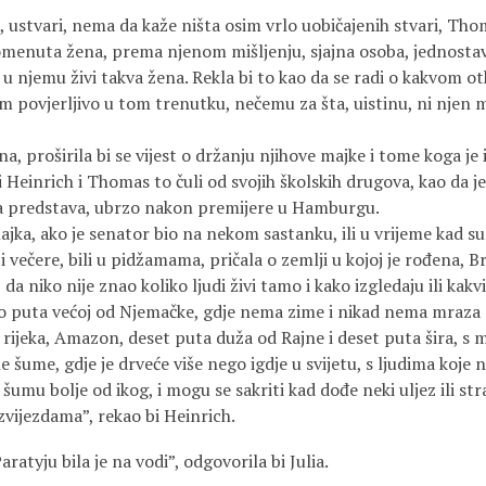
, ustvari, nema da kaže ništa osim vrlo uobičajenih stvari, Th
pomenuta žena, prema njenom mišljenju, sjajna osoba, jednostav
 u njemu živi takva žena. Rekla bi to kao da se radi o kakvom 
m povjerljivo u tom trenutku, nečemu za šta, uistinu, ni njen 
irila bi se vijest o držanju njihove majke i tome koga je i
Heinrich i Thomas to čuli od svojih školskih drugova, kao da j
 predstava, ubrzo nakon premijere u Hamburgu.
 ako je senator bio na nekom sastanku, ili u vrijeme kad su
i večere, bili u pidžamama, pričala o zemlji u kojoj je rođena, B
da niko nije znao koliko ljudi živi tamo i kako izgledaju ili kak
puta većoj od Njemačke, gdje nema zime i nikad nema mraza n
i rijeka, Amazon, deset puta duža od Rajne i deset puta šira, s
ne šume, gdje je drveće više nego igdje u svijetu, s ljudima koje ni
u šumu bolje od ikog, i mogu se sakriti kad dođe neki uljez ili st
ezdama”, rekao bi Heinrich.
ju bila je na vodi”, odgovorila bi Julia.