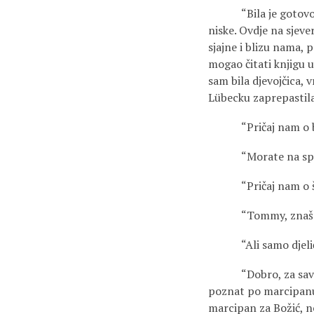
“Bila je gotovo dio v
niske. Ovdje na sjeve
sjajne i blizu nama, 
mogao čitati knjigu u 
sam bila djevojčica, v
Lübecku zaprepastila 
“Pričaj nam o b
“Morate na spav
“Pričaj nam o še
“Tommy, znaš pri
“Ali samo djelić 
“Dobro, za sav marc
poznat po marcipanu, 
marcipan za Božić, ne