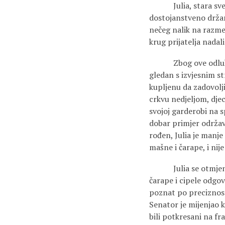
Julia, stara svega 
dostojanstveno držanj
nečeg nalik na razmet
krug prijatelja na
Zbog ove odluke da s
gledan s izvjesnim st
kupljenu da zadovolji
crkvu nedjeljom, djec
svojoj garderobi na s
dobar primjer održava
rođen, Julia je manje
mašne i čarape, i nij
Julia se otmjeno odi
čarape i cipele odgov
poznat po preciznost
Senator je mijenjao 
bili potkresani na fra