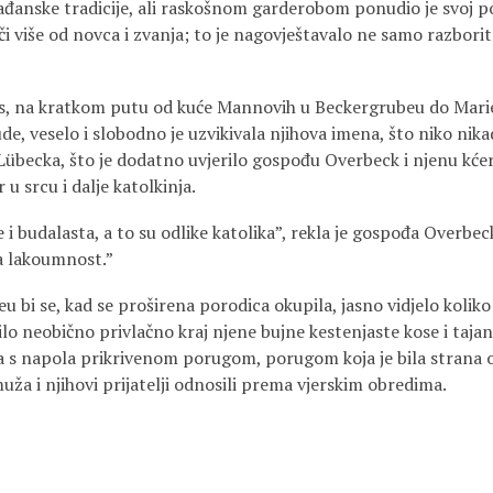
ađanske tradicije, ali raskošnom garderobom ponudio je svoj po
 više od novca i zvanja; to je nagovještavalo ne samo razborit
 kratkom putu od kuće Mannovih u Beckergrubeu do Marienk
ude, veselo i slobodno je uzvikivala njihova imena, što niko nika
 Lübecka, što je dodatno uvjerilo gospođu Overbeck i njenu kćer 
 srcu i dalje katolkinja.
dalasta, a to su odlike katolika”, rekla je gospođa Overbeck
ta lakoumnost.”
e, kad se proširena porodica okupila, jasno vidjelo koliko je 
bilo neobično privlačno kraj njene bujne kestenjaste kose i tajan
 s napola prikrivenom porugom, porugom koja je bila strana o
ža i njihovi prijatelji odnosili prema vjerskim obredima.