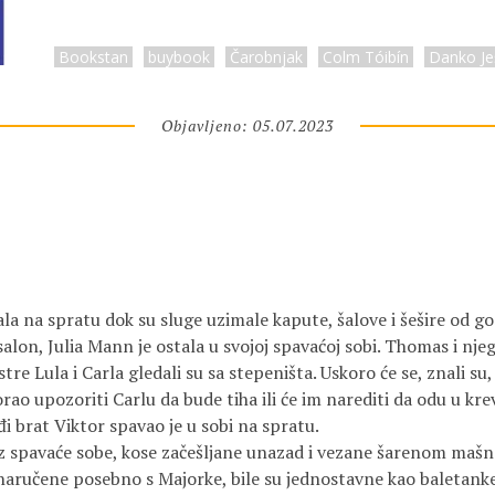
Bookstan
buybook
Čarobnjak
Colm Tóibín
Danko Je
Objavljeno: 05.07.2023
la na spratu dok su sluge uzimale kapute, šalove i šešire od gos
salon, Julia Mann je ostala u svojoj spavaćoj sobi. Thomas i njeg
stre Lula i Carla gledali su sa stepeništa. Uskoro će se, znali su,
rao upozoriti Carlu da bude tiha ili će im narediti da odu u krev
i brat Viktor spavao je u sobi na spratu.
pavaće sobe, kose začešljane unazad i vezane šarenom mašnom.
, naručene posebno s Majorke, bile su jednostavne kao baletanke