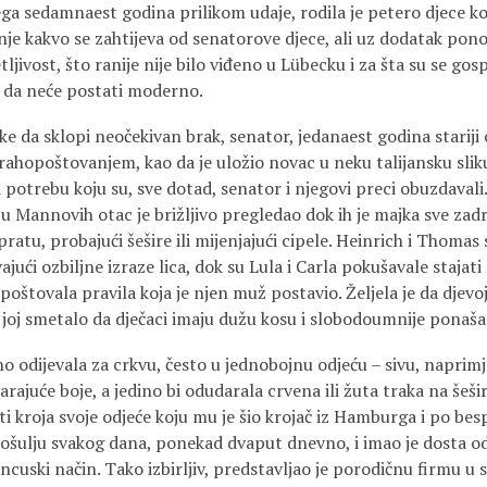
sedamnaest godina prilikom udaje, rodila je petero djece ko
e kakvo se zahtijeva od senatorove djece, ali uz dodatak ponosa
ljivost, što ranije nije bilo viđeno u Lübecku i za šta su se go
dali da neće postati moderno.
klopi neočekivan brak, senator, jedanaest godina stariji od
rahopoštovanjem, kao da je uložio novac u neku talijansku sliku 
 potrebu koju su, sve dotad, senator i njegovi preci obuzdavali.
u Mannovih otac je brižljivo pregledao dok ih je majka sve zadr
pratu, probajući šešire ili mijenjajući cipele. Heinrich i Thomas
jući ozbiljne izraze lica, dok su Lula i Carla pokušavale stajati
 poštovala pravila koja je njen muž postavio. Željela je da djevo
e joj smetalo da dječaci imaju dužu kosu i slobodoumnije ponaša
jevala za crkvu, često u jednobojnu odjeću – sivu, naprimje
arajuće boje, a jedino bi odudarala crvena ili žuta traka na šeši
i kroja svoje odjeće koju mu je šio krojač iz Hamburga i po bes
košulju svakog dana, ponekad dvaput dnevno, i imao je dosta od
ncuski način. Tako izbirljiv, predstavljao je porodičnu firmu u s