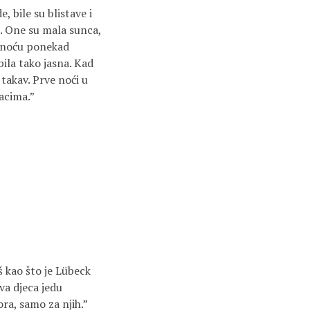
 bile su blistave i
e. One su mala sunca,
si noću ponekad
bila tako jasna. Kad
 takav. Prve noći u
lacima.”
 kao što je Lübeck
va djeca jedu
ora, samo za njih.”