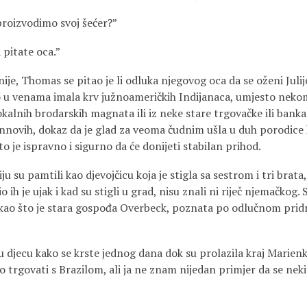
zvodimo svoj šećer?”
tate oca.”
homas se pitao je li odluka njegovog oca da se oženi Julij
no u venama imala krv južnoameričkih Indijanaca, umjesto ne
alnih brodarskih magnata ili iz neke stare trgovačke ili banka
novih, dokaz da je glad za veoma čudnim ušla u duh porodice k
o je ispravno i sigurno da će donijeti stabilan prihod.
 pamtili kao djevojčicu koja je stigla sa sestrom i tri brata,
 ih je ujak i kad su stigli u grad, nisu znali ni riječ njemačkog.
da kao što je stara gospođa Overbeck, poznata po odlučnom prid
u kako se krste jednog dana dok su prolazila kraj Marienkir
trgovati s Brazilom, ali ja ne znam nijedan primjer da se nek