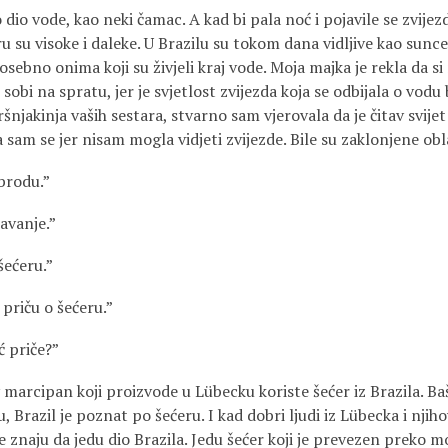
ode, kao neki čamac. A kad bi pala noć i pojavile se zvijezde,
ru su visoke i daleke. U Brazilu su tokom dana vidljive kao sunc
posebno onima koji su živjeli kraj vode. Moja majka je rekla da 
sobi na spratu, jer je svjetlost zvijezda koja se odbijala o vodu 
ršnjakinja vaših sestara, stvarno sam vjerovala da je čitav svijet
sam se jer nisam mogla vidjeti zvijezde. Bile su zaklonjene ob
rodu.”
anje.”
ćeru.”
ču o šećeru.”
priče?”
ipan koji proizvode u Lübecku koriste šećer iz Brazila. Baš
Brazil je poznat po šećeru. I kad dobri ljudi iz Lübecka i njiho
 znaju da jedu dio Brazila. Jedu šećer koji je prevezen preko m