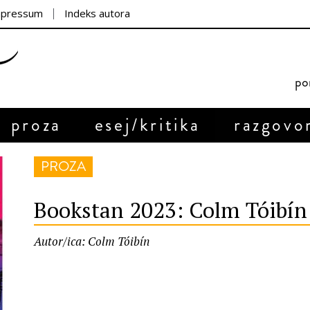
mpressum
Indeks autora
por
proza
esej/kritika
razgovo
PROZA
Bookstan 2023: Colm Tóibín
Autor/ica: Colm Tóibín