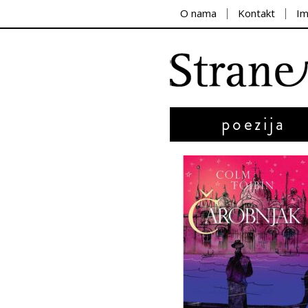
O nama
Kontakt
I
poezija