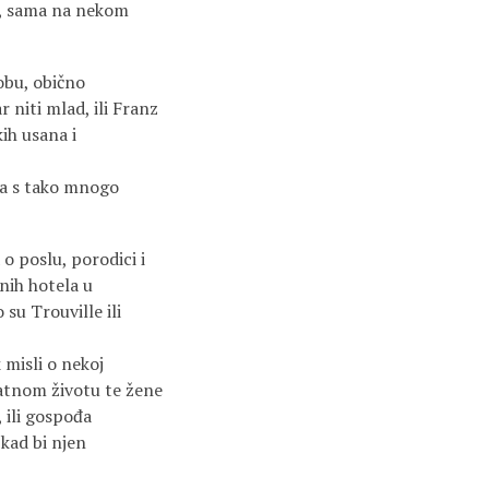
s, sama na nekom
obu, obično
 niti mlad, ili Franz
ih usana i
la s tako mnogo
 poslu, porodici i
znih hotela u
su Trouville ili
misli o nekoj
vatnom životu te žene
 ili gospođa
 kad bi njen