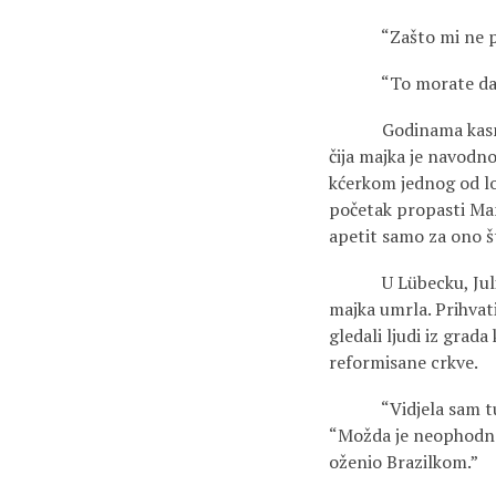
“Zašto mi ne proi
“To morate da pi
Godinama kasnije, T
čija majka je navod
kćerkom jednog od lok
početak propasti Man
apetit samo za ono št
U Lübecku, Juliju su
majka umrla. Prihvatio
gledali ljudi iz gra
reformisane crkve.
“Vidjela sam tu djec
“Možda je neophodno 
oženio Brazilkom.”