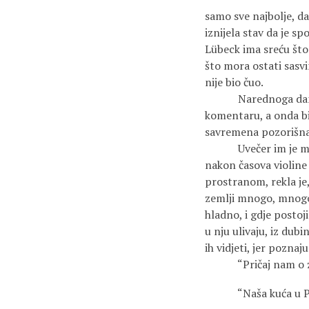
samo sve najbolje, da
iznijela stav da je s
Lübeck ima sreću što
što mora ostati sasvi
nije bio čuo.
Narednoga dana, proš
komentaru, a onda bi 
savremena pozorišna
Uvečer im je majka,
nakon časova violine 
prostranom, rekla je, 
zemlji mnogo, mnogo 
hladno, i gdje postoj
u nju ulivaju, iz dubi
ih vidjeti, jer poznaj
“Pričaj nam o zvij
“Naša kuća u Paraty