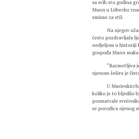
sa svih sto godina gr
Mann u Lübecku znači
smisao za stil.
Na njegov užas, na
često pozdravljala lj
nedjeljom u historiji
gospođa Mann makar u
“Razmetljiva je i bu
njenom šeširu je čis
U Marienkircheu bi s
koliko je to bljedilo 
posmatrale svećenika
se porodica njenog mu