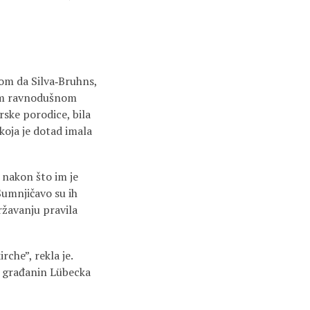
om da Silva‑Bruhns,
kom ravnodušnom
rske porodice, bila
oja je dotad imala
 nakon što im je
 Sumnjičavo su ih
ržavanju pravila
che”, rekla je.
i građanin Lübecka