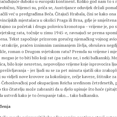
čuđujuće duboko u europski kontinent. Koliko god nam to s n
eobično, Nijemci su, priča se, Austrijance oduvijek držali poma
čili već u predgrađima Beča. Čitajući Hrabala, čini se kako ona
ovincijskih mjestašaca u okolici Praga ili Brna, gdje je smješten
rtajmo za početak i drugu polovicu kronotopa – vrijeme je, po 
jetskog rata, točnije u zimu 1945-e, ravnajući se prema spom
na. Tekst započinje prizorom gorućeg njemačkog vojnog avion
atrakcije, praćen iznimnim zanimanjem življa, obrušava negd
akle, roman o Drugom svjetskom ratu? Premda su vrijeme i mje
mogao je to biti bilo koji rat (pa zašto ne, i neki balkanski). Mog
bica, bilo koje nesretno, nepovoljno vrijeme koje isprovocira lju
reživljavanja – jer ljudi su se za pet minuta sjatili oko zrakop
 su vidjeli nove krovove za kokošinjce, zečje kaveze, štitnike za
 o Čehoslovačkoj pod okupacijom Reicha sredinom četrdesetih, p
 tko čitatelju može zabraniti da u djelo upisuje što hoće (pitaj
 da ustvrdi kako je to čerupanje tako… tako balkansko.
čuđenja