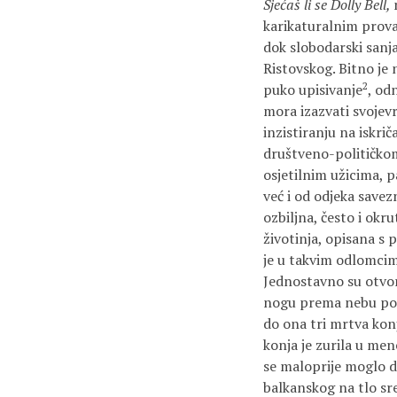
Sjećaš li se Dolly Bell,
karikaturalnim prova
dok slobodarski sanj
Ristovskog. Bitno je
2
puko upisivanje
, od
mora izazvati svojev
inzistiranju na iskri
društveno-političko
osjetilnim užicima, 
već i od odjeka savez
ozbiljna, često i ok
životinja, opisana s 
je u takvim odlomcim
Jednostavno su otvori
nogu prema nebu popu
do ona tri mrtva kon
konja je zurila u me
se maloprije moglo d
balkanskog na tlo sr