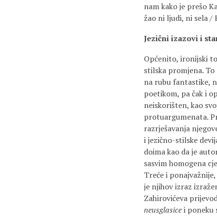
nam kako je prešo Kar
žao ni ljudi, ni sela /
Jezični izazovi i st
Općenito, ironijski t
stilska promjena. To 
na rubu fantastike, 
poetikom, pa čak i o
neiskorišten, kao svo
protuargumenata. Prvo
razrješavanja njegov
i jezično-stilske dev
doima kao da je autor
sasvim homogena cjeli
Treće i ponajvažnije
je njihov izraz izraže
Zahirovićeva prijevod
neusglasice
i poneku 