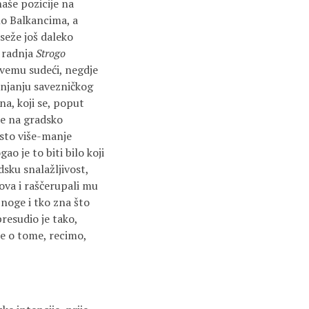
aše pozicije na
lo Balkancima, a
 seže još daleko
a radnja
Strogo
svemu sudeći, negdje
injanju savezničkog
a, koji se, poput
je na gradsko
sto više-manje
ao je to biti bilo koji
dsku snalažljivost,
lova i raščerupali mu
 noge i tko zna što
resudio je tako,
te o tome, recimo,