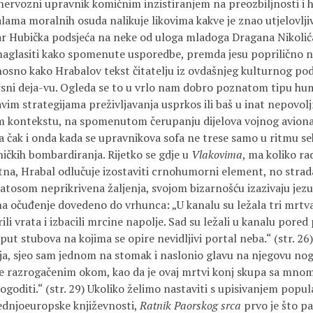
nervozni upravnik komičnim inzistiranjem na preozbiljnosti i h
lama moralnih osuda nalikuje likovima kakve je znao utjelovljiv
ar Hubička podsjeća na neke od uloga mladoga Dragana Nikolića
 naglasiti kako spomenute usporedbe, premda jesu poprilično n
nosno kako Hrabalov tekst čitatelju iz ovdašnjeg kulturnog po
rsni deja-vu. Ogleda se to u vrlo nam dobro poznatom tipu hum
čavim strategijama preživljavanja usprkos ili baš u inat nepov
m kontekstu, na spomenutom čerupanju dijelova vojnog aviona
pa čak i onda kada se upravnikova sofa ne trese samo u ritmu s
ničkih bombardiranja. Rijetko se gdje u
Vlakovima
, ma koliko ra
rutna, Hrabal odlučuje izostaviti crnohumorni element, no stra
patosom neprikrivena žaljenja, svojom bizarnošću izazivaju jezu
a očuđenje dovedeno do vrhunca: „U kanalu su ležala tri mrtv
li vrata i izbacili mrcine napolje. Sad su ležali u kanalu pored
t stubova na kojima se opire nevidljivi portal neba.“ (str. 26
ja, sjeo sam jednom na stomak i naslonio glavu na njegovu no
ne razrogačenim okom, kao da je ovaj mrtvi konj skupa sa mnom
ogoditi.“ (str. 29) Ukoliko želimo nastaviti s upisivanjem pop
ednjoeuropske književnosti,
Ratnik Paorskog srca
prvo je što p