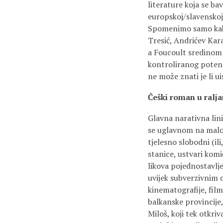
literature koja se b
europskoj/slavenskoj/
Spomenimo samo kako 
Tresić, Andrićev Ka
a Foucoult sredinom
kontroliranog potenc
ne može znati je li u
Češki roman u ralj
Glavna narativna lin
se uglavnom na maloj 
tjelesno slobodni (il
stanice, ustvari komi
likova pojednostavlje
uvijek subverzivnim 
kinematografije, fil
balkanske provincije
Miloš, koji tek otkri