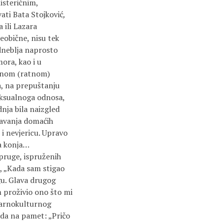
isteričnim,
ati Bata Stojković
,
 ili Lazara
eobične, nisu tek
dneblja naprosto
ora, kao i u
oljnom (ratnom)
, na prepuštanju
eksualnoga odnosa,
dnja bila naizgled
davanja domaćih
 i nevjericu. Upravo
a konja…
 pruge, ispruženih
), „Kada sam stigao
gu. Glava drugog
 proživio ono što mi
ularnokulturnog
ada na pamet: „Pričo