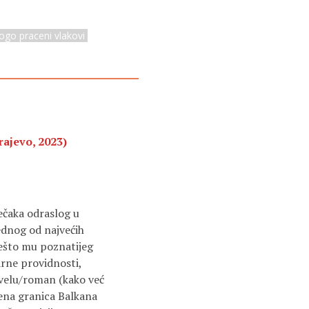
rogo praceni vlakovi
rajevo, 2023)
ječaka odraslog u
ednog od najvećih
nešto mu poznatijeg
rne providnosti,
ovelu/roman (kako već
nena granica Balkana