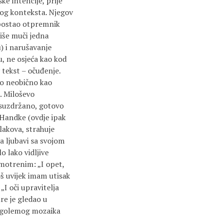
ke intencije, prije
nog konteksta. Njegov
 postao otpremnik
iše muči jedna
 i narušavanje
, ne osjeća kao kod
 tekst – očuđenje.
ko neobično kao
t. Miloševo
o suzdržano, gotovo
 Handke (ovdje ipak
lakova, strahuje
 ljubavi sa svojom
 lako vidljive
 motrenim: „I opet,
oš uvijek imam utisak
„I oči upravitelja
re je gledao u
 golemog mozaika