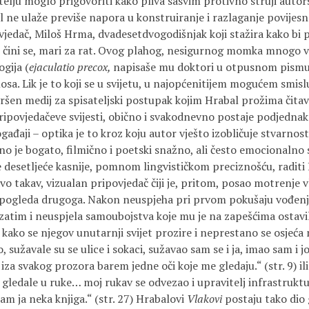
atelju moglo prigovoriti kako pliva sasvim protivno struji autors
l ne ulaže previše napora u konstruiranje i razlaganje povijes
ovjedač, Miloš Hrma, dvadesetdvogodišnjak koji stažira kako bi
 čini se, mari za rat. Ovog plahog, nesigurnog momka mnogo v
gija (
ejaculatio precox,
napisaše mu doktori u otpusnom pismu)
a. Lik je to koji se u svijetu, u najopćenitijem mogućem smislu
ršen medij za spisateljski postupak kojim Hrabal prožima čitav
pripovjedačeve svijesti, obično i svakodnevno postaje podjedna
ogađaji – optika je to kroz koju autor vješto izobličuje stvarnos
lno je bogato, filmično i poetski snažno, ali često emocionaln
e desetljeće kasnije, pomnom lingvističkom preciznošću, raditi
vo takav, vizualan pripovjedač čiji je, pritom, posao motrenje v
pogleda drugoga. Nakon neuspjeha pri prvom pokušaju vođenja
atim i neuspjela samoubojstva koje mu je na zapešćima ostavilo
ni kako se njegov unutarnji svijet prozire i neprestano se osjeća
, sužavale su se ulice i sokaci, sužavao sam se i ja, imao sam i j
 iza svakog prozora barem jedne oči koje me gledaju.“ (str. 9) ili 
 gledale u ruke… moj rukav se odvezao i upravitelj infrastruktu
am ja neka knjiga.“ (str. 27) Hrabalovi
Vlakovi
postaju tako dio