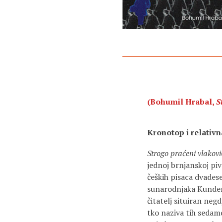
(Bohumil Hrabal,
S
Kronotop i relativn
Strogo praćeni vlakovi
jednoj brnjanskoj pi
čeških pisaca dvades
sunarodnjaka Kunder
čitatelj situiran ne
tko naziva tih sedam