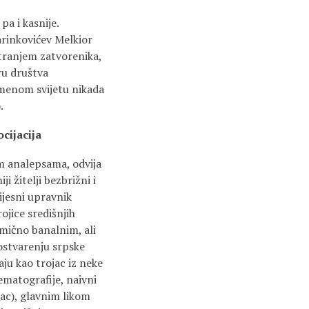
pa i kasnije.
arinkovićev Melkior
tranjem zatvorenika,
ru društva
emenom svijetu nikada
).
socijacija
im analepsama, odvija
i žitelji bezbrižni i
ijesni upravnik
ojice središnjih
imično banalnim, ali
ostvarenju srpske
aju kao trojac iz neke
ematografije, naivni
mac), glavnim likom