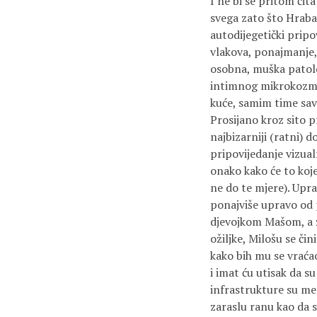
I ne bi se pritom čit
svega zato što Hraba
autodijegetički prip
vlakova, ponajmanje,
osobna, muška patolo
intimnog mikrokozmos
kuće, samim time sav
Prosijano kroz sito 
najbizarniji (ratni) d
pripovijedanje vizua
onako kako će to koj
ne do te mjere). Upra
ponajviše upravo od 
djevojkom Mašom, a z
ožiljke, Milošu se či
kako bih mu se vraćao
i imat ću utisak da su
infrastrukture su me
zaraslu ranu kao da s