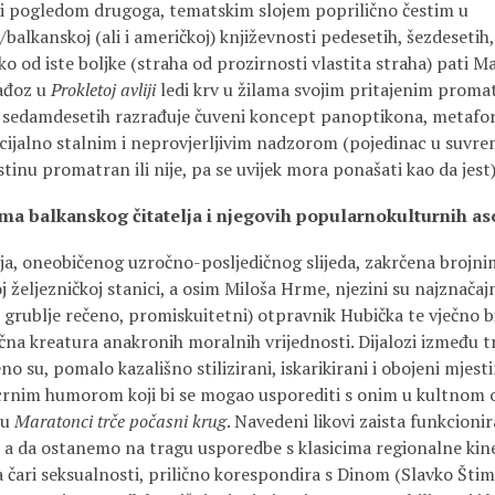
avi pogledom drugoga, tematskim slojem poprilično čestim u
balkanskoj (ali i američkoj) književnosti pedesetih, šezdesetih, 
od iste boljke (straha od prozirnosti vlastita straha) pati M
rađoz u
Prokletoj avliji
ledi krv u žilama svojim pritajenim proma
 sedamdesetih razrađuje čuveni koncept panoptikona, metafo
ijalno stalnim i neprovjerljivim nadzorom (pojedinac u suvr
istinu promatran ili nije, pa se uvijek mora ponašati kao da jest
ama balkanskog čitatelja i njegovih popularnokulturnih a
ija, oneobičenog uzročno-posljedičnog slijeda, zakrčena brojn
željezničkoj stanici, a osim Miloša Hrme, njezini su najznačajnij
i, grublje rečeno, promiskuitetni) otpravnik Hubička te vječno b
čna kreatura anakronih moralnih vrijednosti. Dijalozi između tr
no su, pomalo kazališno stilizirani, iskarikirani i obojeni mjest
crnim humorom koji bi se mogao usporediti s onim u kultnom 
mu
Maratonci trče počasni krug
. Navedeni likovi zaista funkcionir
, a da ostanemo na tragu usporedbe s klasicima regionalne kin
va čari seksualnosti, prilično korespondira s Dinom (Slavko Šti