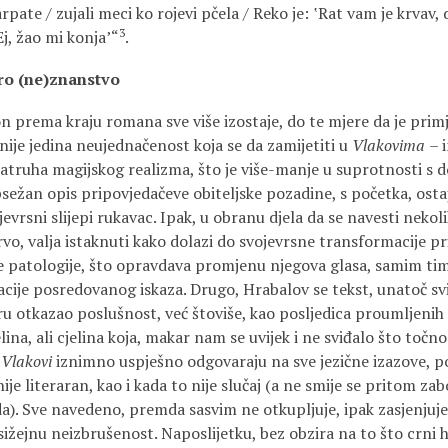
pate / zujali meci ko rojevi pčela / Reko je: ʽRat vam je krvav, d
3
 Ej, žao mi konjaʼ“
.
aro (ne)znanstvo
on prema kraju romana sve više izostaje, do te mjere da je prim
nije jedina neujednačenost koja se da zamijetiti u
Vlakovima
– 
natruha magijskog realizma, što je više-manje u suprotnosti s
psežan opis pripovjedačeve obiteljske pozadine, s početka, ost
jevrsni slijepi rukavac. Ipak, u obranu djela da se navesti nekol
, valja istaknuti kako dolazi do svojevrsne transformacije pri
e patologije, što opravdava promjenu njegova glasa, samim t
ijacije posredovanog iskaza. Drugo, Hrabalov se tekst, unatoč sv
u otkazao poslušnost, već štoviše, kao posljedica proumljenih i
na, ali cjelina koja, makar nam se uvijek i ne sviđalo što točno 
,
Vlakovi
iznimno uspješno odgovaraju na sve jezične izazove, 
nije literaran, kao i kada to nije slučaj (a ne smije se pritom zab
a). Sve navedeno, premda sasvim ne otkupljuje, ipak zasjenjuje
sižejnu neizbrušenost. Naposlijetku, bez obzira na to što crn