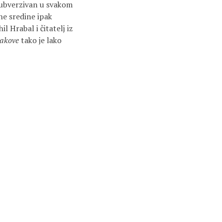
 subverzivan u svakom
ne sredine ipak
l Hrabal i čitatelj iz
akove
tako je lako