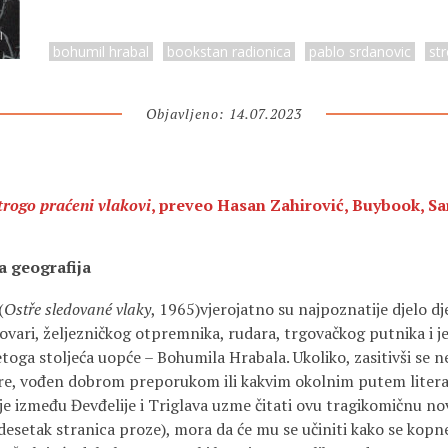
bohumil hrabal
bookstan radionica
pablo srdanovic
st
Objavljeno: 14.07.2023
trogo praćeni vlakovi
, preveo Hasan Zahirović, Buybook, Sa
a geografija
(
Ostře sledované vlaky
, 1965)vjerojatno su najpoznatije djelo d
vovari, željezničkog otpremnika, rudara, trgovačkog putnika i j
etoga stoljeća uopće – Bohumila Hrabala. Ukoliko, zasitivši se 
e, vođen dobrom preporukom ili kakvim okolnim putem litera
gdje između Đevđelije i Triglava uzme čitati ovu tragikomičnu n
desetak stranica proze), mora da će mu se učiniti kako se kop