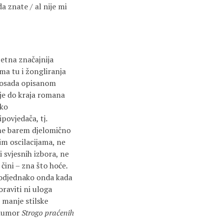
a znate / al nije mi
jetna značajnija
ima tu i žongliranja
 dosada opisanom
aje do kraja romana
iko
povjedača, tj.
ime barem djelomično
im oscilacijama, ne
 svjesnih izbora, ne
čini – zna što hoće.
podjednako onda kada
oraviti ni uloga
 manje stilske
i humor
Strogo praćenih