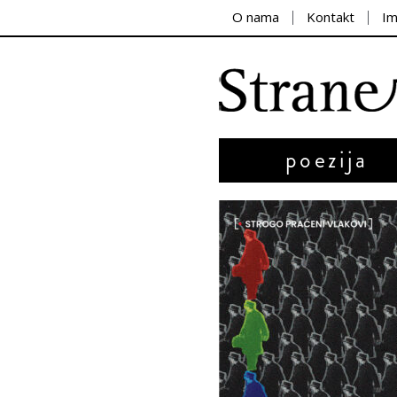
O nama
Kontakt
I
poezija