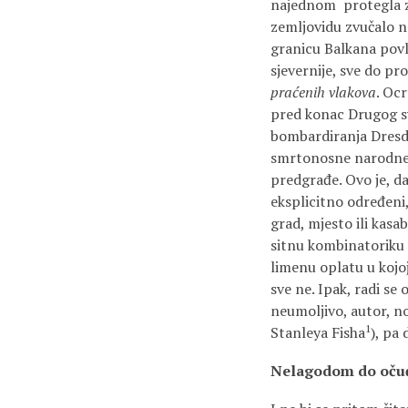
najednom protegla za
zemljovidu zvučalo n
granicu Balkana povla
sjevernije, sve do pr
praćenih vlakova
. Oc
pred konac Drugog sv
bombardiranja Dresde
smrtonosne narodne 
predgrađe. Ovo je, d
eksplicitno određeni, 
grad, mjesto ili kasa
sitnu kombinatoriku p
limenu oplatu u kojoj
sve ne. Ipak, radi se
neumoljivo, autor, no
1
Stanleya Fisha
), pa
Nelagodom do o