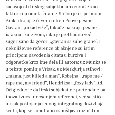
sadašnjosti lirskog subjekta funkcioniše kao
faktor koji ometa čitanje. Slično je i s pesmom
Arak u kojoj je čuveni refren Poove pesme
Gavran: ,,nikad više“, takođe na kraju pesme
istaknut kurzivom, iako je prethodno već
sugerisano da govori ,,gavran sa suhe grane“. I
neknjiževne reference objašnjene su istim
principom navođenja citata u kurzivu i
odgonetke kroz ime dela ili autora: uz Munka se
u tekstu pominje Vrisak, uz Merkjurija stihovi:
,,mama, just killed a man“, Kobejna: ,,rape me /
rape me, my friend“, Hendriksa: ,,foxy lady“ itd.
Očigledno je da lirski subjekat ne pretenduje na
inovativnost unošenjem referenci, već se stiče
utisak postojanja jednog integralnog doživljaja
sveta, koji se simultano osmišljava različitim