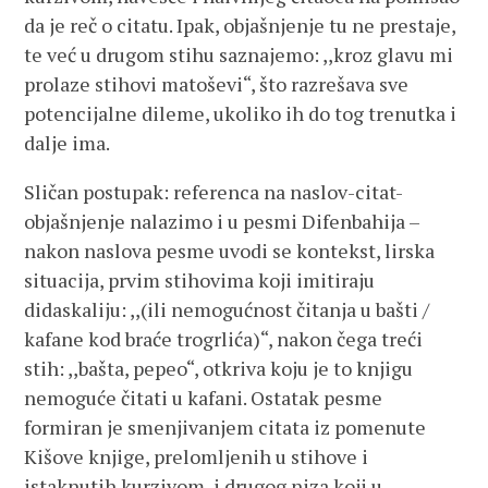
da je reč o citatu. Ipak, objašnjenje tu ne prestaje,
te već u drugom stihu saznajemo: ,,kroz glavu mi
prolaze stihovi matoševi“, što razrešava sve
potencijalne dileme, ukoliko ih do tog trenutka i
dalje ima.
Sličan postupak: referenca na naslov-citat-
objašnjenje nalazimo i u pesmi Difenbahija –
nakon naslova pesme uvodi se kontekst, lirska
situacija, prvim stihovima koji imitiraju
didaskaliju: ,,(ili nemogućnost čitanja u bašti /
kafane kod braće trogrlića)“, nakon čega treći
stih: ,,bašta, pepeo“, otkriva koju je to knjigu
nemoguće čitati u kafani. Ostatak pesme
formiran je smenjivanjem citata iz pomenute
Kišove knjige, prelomljenih u stihove i
istaknutih kurzivom, i drugog niza koji u