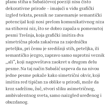
planu stiha u Subašićevoj poeziji nisu čisto
dekorativne prirode – imajući u vidu grafički
izgled teksta, pesnik ne zanemaruje semantički
potencijal koji nosi prelom komunikativnog niza
na stihovni niz, što se dobro zapaža u pomenutoj
pesmi Trešnja, koja grafički imitira dva
simetrična ploda zakačena za zajedničku
peteljku, pri čemu je središnji stih, peteljka, ili
semantičko jezgro, zapravo samo suprotni veznik
,,ali“, koji nagoveštava zaokret u drugom delu
pesme. Na taj način Subašić uspeva da na nivou
jedne pesme pokaže kako simetrični okvir, koji
imitira red tipičan za oblike u prirodi, može da
kroz sadržinu, žuč, stvori sliku asimetričnog,
ambivalentnog sveta, samo naizgled uređenog i
obuzdanog.