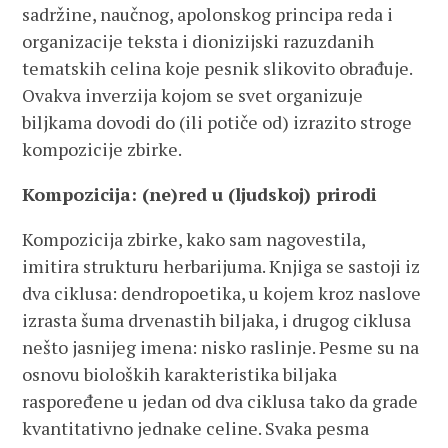
sadržine, naučnog, apolonskog principa reda i
organizacije teksta i dionizijski razuzdanih
tematskih celina koje pesnik slikovito obrađuje.
Ovakva inverzija kojom se svet organizuje
biljkama dovodi do (ili potiče od) izrazito stroge
kompozicije zbirke.
Kompozicija: (ne)red u (ljudskoj) prirodi
Kompozicija zbirke, kako sam nagovestila,
imitira strukturu herbarijuma. Knjiga se sastoji iz
dva ciklusa: dendropoetika, u kojem kroz naslove
izrasta šuma drvenastih biljaka, i drugog ciklusa
nešto jasnijeg imena: nisko raslinje. Pesme su na
osnovu bioloških karakteristika biljaka
raspoređene u jedan od dva ciklusa tako da grade
kvantitativno jednake celine. Svaka pesma