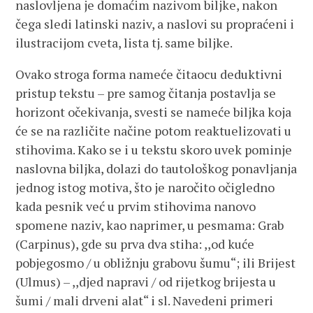
naslovljena je domaćim nazivom biljke, nakon
čega sledi latinski naziv, a naslovi su propraćeni i
ilustracijom cveta, lista tj. same biljke.
Ovako stroga forma nameće čitaocu deduktivni
pristup tekstu – pre samog čitanja postavlja se
horizont očekivanja, svesti se nameće biljka koja
će se na različite načine potom reaktuelizovati u
stihovima. Kako se i u tekstu skoro uvek pominje
naslovna biljka, dolazi do tautološkog ponavljanja
jednog istog motiva, što je naročito očigledno
kada pesnik već u prvim stihovima nanovo
spomene naziv, kao naprimer, u pesmama: Grab
(Carpinus), gde su prva dva stiha: ,,od kuće
pobjegosmo / u obližnju grabovu šumu“; ili Brijest
(Ulmus) – ,,djed napravi / od rijetkog brijesta u
šumi / mali drveni alat“ i sl. Navedeni primeri