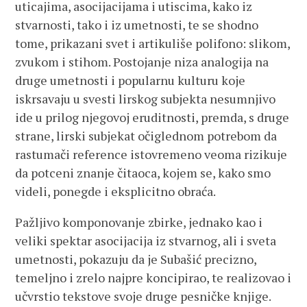
uticajima, asocijacijama i utiscima, kako iz
stvarnosti, tako i iz umetnosti, te se shodno
tome, prikazani svet i artikuliše polifono: slikom,
zvukom i stihom. Postojanje niza analogija na
druge umetnosti i popularnu kulturu koje
iskrsavaju u svesti lirskog subjekta nesumnjivo
ide u prilog njegovoj eruditnosti, premda, s druge
strane, lirski subjekat očiglednom potrebom da
rastumači reference istovremeno veoma rizikuje
da potceni znanje čitaoca, kojem se, kako smo
videli, ponegde i eksplicitno obraća.
Pažljivo komponovanje zbirke, jednako kao i
veliki spektar asocijacija iz stvarnog, ali i sveta
umetnosti, pokazuju da je Subašić precizno,
temeljno i zrelo najpre koncipirao, te realizovao i
učvrstio tekstove svoje druge pesničke knjige.