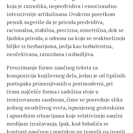
koja je raznolika, nepredvidiva i emocionalno
intenzivnije artikulisana. Ovakvim poretkom
pesnik sugeriše da je priroda predvidiva,
racionalna, stabilna, precizna, simetrična, dok se
ljudska priroda, u odnosu na koju se reaktuelizuju
biljke iz herbarijuma, javlja kao turbulentna,
neočekivana, razuzdana i uzbudljiva.
Preuzimanje forme naučnog teksta za
kompoziciju književnog dela, jedan je od tipičnih
postupaka primenjivanih u postmoderni, pri
čemu najčešće forma i sadržina stoje u
ironizovanom saodnosu, čime se posreduje slika
jednog neodrživog sveta, ispunjenog grotesknim
i apsurdnim situacijama koje relativizuju naučni
medijum izražavanja. Ipak, kod Subašića se
kontrast naučnog i poetskog ne temelji na ironiji,