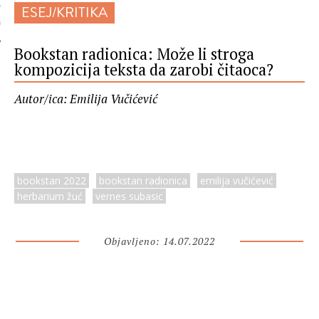
ESEJ/KRITIKA
 AUTORA
Bookstan radionica: Može li stroga
kompozicija teksta da zarobi čitaoca?
Autor/ica: Emilija Vučićević
bookstan 2022
bookstan radionica
emilija vučićević
herbarium žuć
vernes subasic
Objavljeno: 14.07.2022