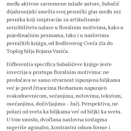
među aktivne savremene mlade autore, Subašić
dijahronijski smešta svoj pesnički glas među niz
pesnika koji inspiraciju za artikulisanje
senzibiliteta nalaze u floralnim motivima, kako u
pojedinačnim pesmama, tako i u naslovima
pesničkih knjiga, od Bodlerovog Cveća zla do
Toplog bilja Bojana Vasića.
Differentia specifica Subašićeve knjige jeste
inverzija u pristupu floralnim motivima: ne
predočava se samo stvarnost ispunjena biljkama
već je pred čitaocima Herbarium napunjen
svakodnevnicom, sećanjima, mitovima, tekstom,
osećanjima, doživljajima – žuči. Perspektiva, ne
polazi od sveta ka biljkama već od biljki ka svetu.
U tom smislu, dvočlana naslovna sintagma
sugeriše agonalni, kontrastni odnos forme i