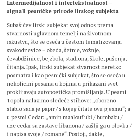
Intermedijalnost i intertekstualnost –
signali pesničke prirode lirskog subjekta
Subašićev lirski subjekat svoj odnos prema
stvarnosti uglavnom temelji na životnom
iskustvu, što se oseća u čestom tematizovanju
svakodnevice – obeda, šetnje, vožnje,
ćevabdžinice, bejzbola, stadiona, škole, pušenja,
čitanja. Ipak, lirski subjekat stvarnost neretko
posmatra i kao pesnički subjekat, što se oseća u
nekolicini pesama u kojima u prikazani svet
proklijavaju autopoetička promišljanja. U pesmi
Topola nalazimo sledeće stihove: ,,oboreno
stablo sada je papir / s kojeg čitate ovu pjesmu“; a
u pesmi Cedar: ,,amin maalouf ubi / humbabu /
uze cedar sa zastave libanona / zašlji ga u olovku /
i napisa svoje / romane“. Postoji, dakle,