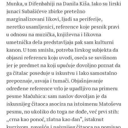
Munka, u Difenbahiji na Danila Kiša. Iako su lirski
junaci Subašićeve zbirke pretežno
marginalizovani likovi, ljudi sa periferije,
neretko usamljenici, reference koje pesnik pravi
u odnosu na muzička, književna i likovna
umetnička dela predstavljaju pak sam kulturni
kanon. U tom smislu, potreba lirskog subjekta da
objasni referencu koju uvodi, oseća se suvišnom
jer je predmet na koji upućuje dovoljno poznat da
ga čitalac poseduje u iskustvu i lako samostalno
prepoznaje, usvaja i tumači. Objašnjavanje
određene reference vrlo je upadljivo na primeru
pesme Maćuhica: sam naslov dovoljan je da
iskusnijeg čitaoca asocira na istoimenu Matoševu
pesmu, no ukoliko do toga ne dođe, već prvi stih:
,,crna kao ponoć, zlatna kao dan“, istaknut
kurzivom, navešće i naivnijeg čitaoca na pomisao