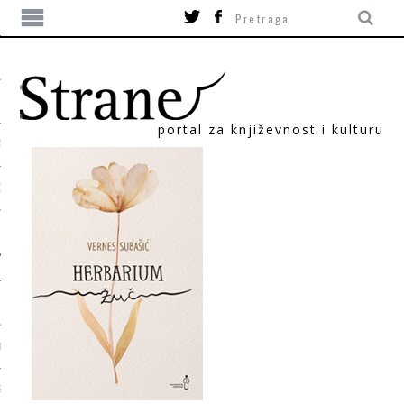
portal za književnost i kulturu
TIKA
ORI
T
SUM