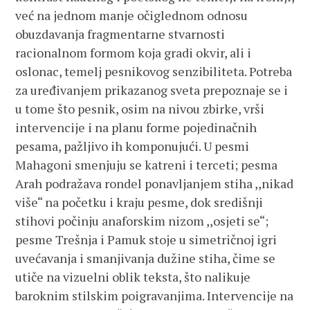
već na jednom manje očiglednom odnosu
obuzdavanja fragmentarne stvarnosti
racionalnom formom koja gradi okvir, ali i
oslonac, temelj pesnikovog senzibiliteta. Potreba
za uređivanjem prikazanog sveta prepoznaje se i
u tome što pesnik, osim na nivou zbirke, vrši
intervencije i na planu forme pojedinačnih
pesama, pažljivo ih komponujući. U pesmi
Mahagoni smenjuju se katreni i terceti; pesma
Arah podražava rondel ponavljanjem stiha ,,nikad
više“ na početku i kraju pesme, dok središnji
stihovi počinju anaforskim nizom ,,osjeti se“;
pesme Trešnja i Pamuk stoje u simetričnoj igri
uvećavanja i smanjivanja dužine stiha, čime se
utiče na vizuelni oblik teksta, što nalikuje
baroknim stilskim poigravanjima. Intervencije na