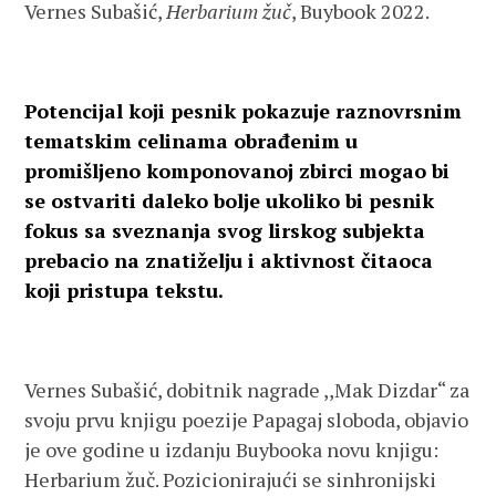
Vernes Subašić,
Herbarium žuč
, Buybook 2022.
Potencijal koji pesnik pokazuje raznovrsnim
tematskim celinama obrađenim u
promišljeno komponovanoj zbirci mogao bi
se ostvariti daleko bolje ukoliko bi pesnik
fokus sa sveznanja svog lirskog subjekta
prebacio na znatiželju i aktivnost čitaoca
koji pristupa tekstu.
Vernes Subašić, dobitnik nagrade ,,Mak Dizdar“ za
svoju prvu knjigu poezije Papagaj sloboda, objavio
je ove godine u izdanju Buybooka novu knjigu:
Herbarium žuč. Pozicionirajući se sinhronijski