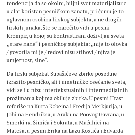
tendencija da se okolni, biljni svet materijalizuje
u alat koristan pesničkom zanatu, pri čemu je to
uglavnom osobina lirskog subjekta, a ne drugih
lirskih junaka, što se naročito vidi u pesmi
Krompir, u kojoj su kontrastirani doživljaji sveta
,,stare nane“ i pesničkog subjekta: ,,nije to olovka
/ govorila mi je / redovi nisu stihovi / njiva je
umjetnost, sine“.
Da lirski subjekat Subašićeve zbirke poseduje
izrazito pesničko, ali i umetničko osećanje sveta,
vidi se i u nizu intertekstualnih i intermedijalnih
prožimanja kojima obiluje zbirka. U pesmi Hrast
referiše na Kurta Kobejna i Fredija Merkjurija, u
Johi na Hendriksa, u Araku na Poovog Gavrana, u
Smerki na Šimića i Sokrata, u Maćuhici na
Matoša, u pesmi Erika na Lazu Kostića i Edvarda