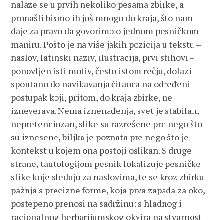
nalaze se u prvih nekoliko pesama zbirke, a
pronašli bismo ih još mnogo do kraja, što nam
daje za pravo da govorimo o jednom pesničkom
maniru. Pošto je na više jakih pozicija u tekstu –
naslov, latinski naziv, ilustracija, prvi stihovi –
ponovljen isti motiv, često istom rečju, dolazi
spontano do navikavanja čitaoca na određeni
postupak koji, pritom, do kraja zbirke, ne
izneverava. Nema iznenađenja, svet je stabilan,
nepretenciozan, slike su razrešene pre nego što
su iznesene, biljka je poznata pre nego što je
kontekst u kojem ona postoji oslikan. S druge
strane, tautologijom pesnik lokalizuje pesničke
slike koje sleduju za naslovima, te se kroz zbirku
pažnja s precizne forme, koja prva zapada za oko,
postepeno prenosi na sadržinu: s hladnog i
racionalnog herbarijumskog okvira na stvarnost