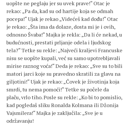
uopšte ne peglaju jer su uvek prave!“ Otac je
rekao: „Pa da, kad su od hartije koja se odmah
pocepa!“ Ujak je rekao „Videćeš kad dođu!“ Otac
je rekao: „Šta ima da dolaze, dosta mi je i ovih,
odnosno Švaba!“ Majka je rekla: „Da li će nekad, u
budućnosti, prestati prljanje odela i ljudskog
tela?“ Tetke su rekle: „Najveći kraljevi Francuske
nisu se uopšte kupali, već su samo upotrebljavali
mirise raznog voća!“ Deda je rekao: „Sve su to bili
matori jarci koje su pravedno skratili za glavu na
giljotini!“ Ujak je rekao: „Čovek je životinja koja
smrdi, tu nema pomoći!“ Tetke su počele da
plaču, vrlo tiho. Posle su rekle: „Ko bi to pomislio,
kad pogledaš sliku Ronalda Kolmana ili Džonija
Vajsmilera!“ Majka je zaključila: „Sve je u
održavanju!