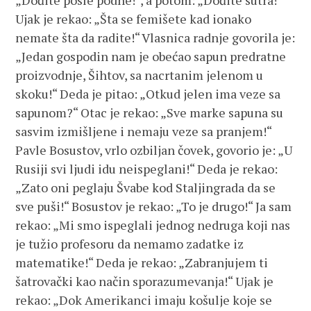
„Dođite posle podne!“, a potom: „Dođite sutra!“
Ujak je rekao: „Šta se femišete kad ionako
nemate šta da radite!“ Vlasnica radnje govorila je:
„Jedan gospodin nam je obećao sapun predratne
proizvodnje, Šihtov, sa nacrtanim jelenom u
skoku!“ Deda je pitao: „Otkud jelen ima veze sa
sapunom?“ Otac je rekao: „Sve marke sapuna su
sasvim izmišljene i nemaju veze sa pranjem!“
Pavle Bosustov, vrlo ozbiljan čovek, govorio je: „U
Rusiji svi ljudi idu neispeglani!“ Deda je rekao:
„Zato oni peglaju Švabe kod Staljingrada da se
sve puši!“ Bosustov je rekao: „To je drugo!“ Ja sam
rekao: „Mi smo ispeglali jednog nedruga koji nas
je tužio profesoru da nemamo zadatke iz
matematike!“ Deda je rekao: „Zabranjujem ti
šatrovački kao način sporazumevanja!“ Ujak je
rekao: „Dok Amerikanci imaju košulje koje se