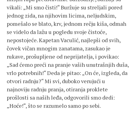
vikali: „Mi smo čisti!“ Buržuje su streljali pored
jednog zida, na njihovim licima, neljudskim,
pomešalo se blato, krv, jednom rečju kiša, odmah
se videlo da lažu u pogledu svoje čistoće,
nepostojeće. Kapetan Vaculić, najlepši od svih,
čovek vičan mnogim zanatama, zasukao je
rukave, prošupljene od neprijatelja, i povikao:
„Sad ćemo preći na pranje vaših unutrašnjih duša,
vrlo potrebnih!“ Deda je pitao: „On će, izgleda, da
otvori radnju?“ Mi svi, duboko verujući u
najnoviju radnju pranja, otiranja proklete
prošlosti sa naših leđa, odgovorili smo dedi:
„Hoće!“, što se razumelo samo po sebi.