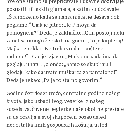
Sve one stalno su prepričavale ljubavne doživljaje
poznatih filmskih glumaca, a zatim su dodavale:
„Šta možemo kada se nama ništa ne dešava dok
peglamo!“ Ujak je pitao: „Je l’ mogu da
pomognem?“ Deda je zaključio: „Čim postoji neki
zanat sa mnogo ženskih na gomili, to je kupleraj!
Majka je rekla: „Ne treba vređati poštene
radnice!“ Otac je izjavio: „Ma kome sada ima da
peglaju, u ratu!“, a onda: „Samo se skupljaju i
gledaju kako da uvate muškarca za pantalone!“
Deda je rekao: „Pa ja to stalno govorim!“
Godine četrdeset treće, centralne godine našeg
života, jako uzbudljivog, vešerke iz našeg
susedstva, čuvene peglerke naše okoline prestale
su da obavljaju svoj skupoceni posao usled
nedostatka finih gospodskih košulja, usled