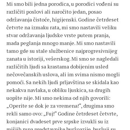
Mi smo bili jedna porodica, u porodici vođeni su
različiti poslovi ali naročito jedan, posao
održavanja čistoće, higijenski. Godine četrdeset
četvrte na izmaku rata, mi smo nastavili veliku
stvar održavanja ljudske vrste putem pranja,
mada peglanja mnogo manje. Mi smo nastavili
tamo gde su stale službenice najprogresivnijeg
zanata u istoriji, vešerskog. Mi smo se nagledali
različitih ljudi sa krastama dobijenim usled
nečovečanskih uslova, ali im svima nismo mogli
pomoći. Sa nekih ljudi prljavština se skidala kao
nekakva navlaka, u obliku ljuskica, sa drugih
uopšte nije. Mi smo nekima od njih govorili:
„Operite se dok je za vremena!“, drugima smo
rekli samo ovo: „Fuj!“ Godine četrdeset četvrte,
konjanici dvadeset prve srpske izvukli su iz
mišjih rupa predstavnike buržoazije, buržuji su