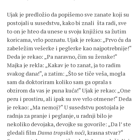
Ujak je predložio da popišemo sve zanate koji su
postojali u susedstvu, kako bi znali šta radi, sve
to on je hteo da unese u svoju knjižicu sa žutim
koricama, vrlo poznatu. Ujak je rekao: „Prvo ću da
zabeležim vešerke i peglerke kao najpotrebnije!“
Deda je rekao: „Pa naravno, čim su ženske!“
Majka je rekla: „Kakav je to zanat, ja to radim
svakog dana!“, a zatim: „Što se tiče veša, mogla
sam da doktoriram koliko sam ga oprala s
obzirom da vas je puna kuća!“ Ujak je rekao: „One
peru i prostiru, ali ipak su sve vrlo otmene!“ Deda
je rekao: „Ma nemoj?“ U susedstvu postojala je
radnja za pranje i peglanje, u radnji bilo je
nekoliko devojaka, devojke su govorile: „Da l’ ste
gledali film
Dama tropskih noći
, krasna stvar?“