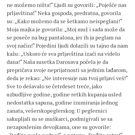
ne možemo ništa!“ Ljudi su govorili: „Poješće nas
prljavština!“ Neka gospoda, predratna, govorila
su: „Kako možemo da se šetkamo neispeglani!“
Moja majka je govorila: „Moj muž i sada može da
se poseče na bug pantalona, jer ih ja peglam na
svoj način!“ Pojedini ljudi dolazili su tajno da nam
kažu: „Uskoro će sva prljavština izaći na videlo
dana!“ Naša susetka Darosava počela je da
prepričava svoje neprijatnosti sa jednim lađarom,
deda je rekao: „Ne interesuje nas tvoj prljavi veš!“
Sve to dešavalo se četrdeset treće, jako
uzbudljive godine, godine retkih kupanja usled
nedostatka sapuna, godine izumiranja jednog
zanata, vešerskopeglerskog. U peglernici
sakupljali su se muškarci, podmigivali se sa
nezaposlenim devojkama, one su govorile: