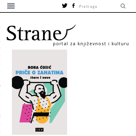
portal za književnost i kulturu
TIKA
ORI
T
SUM