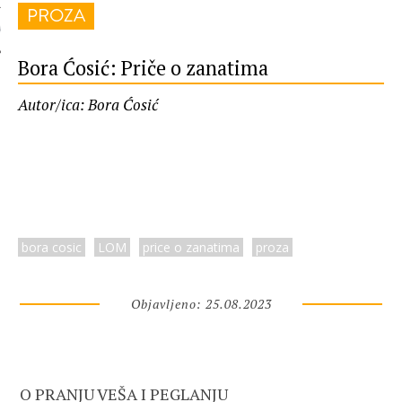
PROZA
 AUTORA
Bora Ćosić: Priče o zanatima
Autor/ica: Bora Ćosić
bora cosic
LOM
price o zanatima
proza
Objavljeno: 25.08.2023
O PRANJU VEŠA I PEGLANJU