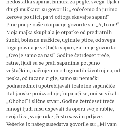
nedostatka sapuna, ćumura za pegle, svega. Ujak i
drugi muškarci su govorili: „Počećemo da jurimo
kerove po ulici, pa vi odtoga skuvajte sapun!“
Fine pralje naše okupacije govorile su: „A, to ne!“
Moja majka skupljala je otpatke od predratnih
šunki, bolesne mačkice, uginule ptice, od svega
toga pravila je veštački sapun, zatim je govorila:
„Ovo je samo za nas!“ Godine četrdeset treće,
ratne, ljudi su se prali sapunima potpuno
veštačkim, načinjenim od uginulih životinjica, od
peska, od tucane cigle, samo su nemački
podnarednici upotrebljavali toaletne sapunčiće
italijanske proizvodnje; kupajući se, oni su vikali:
„Ohoho!“ i slične stvari. Godine četrdeset treće
mnogi ljudi nisu uspevali da operu svoje rublje,
svoja lica, svoje ruke, često sasvim prljave.
Vešerke iz našeg susedstva govorile su: „Mi vam