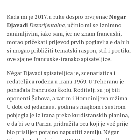
Kada mi je 2017. u ruke dospio prvijenac
Négar
Djavadi
Dezorijentalna
, učinio mi se iznimno
zanimljivim, iako sam, jer ne znam francuski,
morao pričekati prijevod prvih poglavlja e da bih
si mogao približiti tematski raspon, stil i poetiku
ove sjajne francuske-iransko spisateljice.
Négar Djavadi spisateljica je, scenaristica i
redateljica rođena u Iranu 1969. U Teheranu je
pohađala francusku školu. Roditelji su joj bili
oponenti Šahova, a zatim i Homeinijeva režima.
U dobi od jedanaest godina s majkom i sestrom
pobjegla je iz Irana preko kurdistanskih planina,
e da bi se u Parizu pridružila ocu koji je već prije
bio prisiljen potajno napustiti zemlju. Négar