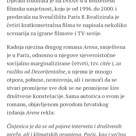
Djavadi studirala je na INSAS-u u Bruxellesu
filmsku umjetnost, koju je od 1996. do 2000. i
predavala na Sveučilištu Paris 8. Realizirala je
četiri kratkometražna filma te napisala nekoliko
scenarija za igrane filmove i TV-serije.
Radnja njezina drugog romana
Arena
, smještena
je u Pariz, odnosno u njegove sjeveroistočne
socijalno marginalizirane četvrti, tzv.
citée i, za
razliku od Dezorijentalne
, u njemu je mnogo
otpora, pobune, nemirenja, ali i nemoći da se
stvari promijene sve dok se ne promijene šire
društvene konstelacije. Sama autorica o svom je
romanu, objavljenom povodom hrvatskog
izdanja
Arene
rekla:
Činjenica je da se od pojave interneta i društvenih
mreža, ali i klimatskih promjena, Pariz, kao i većina