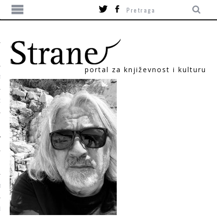
portal za književnost i kulturu
TIKA
ORI
T
SUM