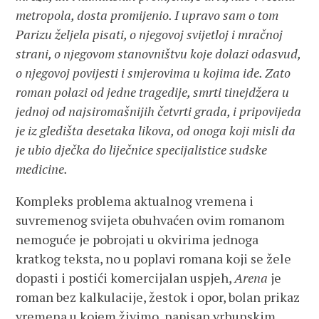
metropola, dosta promijenio. I upravo sam o tom
Parizu željela pisati, o njegovoj svijetloj i mračnoj
strani, o njegovom stanovništvu koje dolazi odasvud,
o njegovoj povijesti i smjerovima u kojima ide. Zato
roman polazi od jedne tragedije, smrti tinejdžera u
jednoj od najsiromašnijih četvrti grada, i pripovijeda
je iz gledišta desetaka likova, od onoga koji misli da
je ubio dječka do liječnice specijalistice sudske
medicine.
Kompleks problema aktualnog vremena i
suvremenog svijeta obuhvaćen ovim romanom
nemoguće je pobrojati u okvirima jednoga
kratkog teksta, no u poplavi romana koji se žele
dopasti i postići komercijalan uspjeh,
Arena
je
roman bez kalkulacije, žestok i opor, bolan prikaz
vremena u kojem živimo, napisan vrhunskim