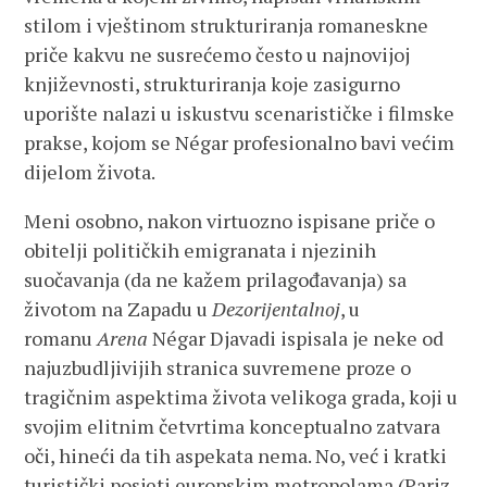
stilom i vještinom strukturiranja romaneskne
priče kakvu ne susrećemo često u najnovijoj
književnosti, strukturiranja koje zasigurno
uporište nalazi u iskustvu scenarističke i filmske
prakse, kojom se Négar profesionalno bavi većim
dijelom života.
Meni osobno, nakon virtuozno ispisane priče o
obitelji političkih emigranata i njezinih
suočavanja (da ne kažem prilagođavanja) sa
životom na Zapadu u
Dezorijentalnoj
, u
romanu
Arena
Négar Djavadi ispisala je neke od
najuzbudljivijih stranica suvremene proze o
tragičnim aspektima života velikoga grada, koji u
svojim elitnim četvrtima konceptualno zatvara
oči, hineći da tih aspekata nema. No, već i kratki
turistički posjeti europskim metropolama (Pariz,