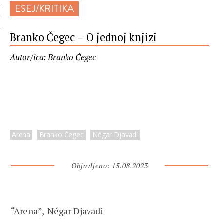
ESEJ/KRITIKA
 AUTORA
Branko Čegec – O jednoj knjizi
Autor/ica: Branko Čegec
Arena
Branko Čegec
Négar Djavadi
Objavljeno: 15.08.2023
“Arena”, Négar Djavadi