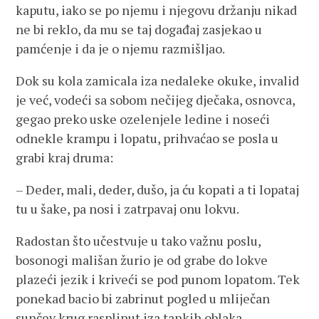
kaputu, iako se po njemu i njegovu držanju nikad
ne bi reklo, da mu se taj događaj zasjekao u
pamćenje i da je o njemu razmišljao.
Dok su kola zamicala iza nedaleke okuke, invalid
je već, vodeći sa sobom nečijeg dječaka, osnovca,
gegao preko uske ozelenjele ledine i noseći
odnekle krampu i lopatu, prihvaćao se posla u
grabi kraj druma:
– Deder, mali, deder, dušo, ja ću kopati a ti lopataj
tu u šake, pa nosi i zatrpavaj onu lokvu.
Radostan što učestvuje u tako važnu poslu,
bosonogi mališan žurio je od grabe do lokve
plazeći jezik i kriveći se pod punom lopatom. Tek
ponekad bacio bi zabrinut pogled u mliječan
sunčev krug rasplinut iza tankih oblaka.