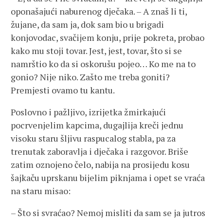
oponašajući naburenog dječaka. – A znaš li ti,
žujane, da sam ja, dok sam bio u brigadi
konjovodac, svačijem konju, prije pokreta, probao
kako mu stoji tovar. Jest, jest, tovar, što si se
namrštio ko da si oskorušu pojeo… Ko me na to
gonio? Nije niko. Zašto me treba goniti?
Premjesti ovamo tu kantu.
Poslovno i pažljivo, izrijetka žmirkajući
pocrvenjelim kapcima, dugajlija kreči jednu
visoku staru šljivu raspucalog stabla, pa za
trenutak zaboravlja i dječaka i razgovor. Briše
zatim oznojeno čelo, nabija na prosijedu kosu
šajkaču uprskanu bijelim piknjama i opet se vraća
na staru misao:
– Što si svraćao? Nemoj misliti da sam se ja jutros