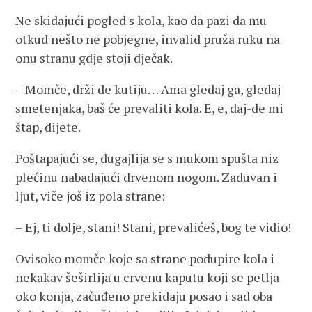
Ne skidajući pogled s kola, kao da pazi da mu
otkud nešto ne pobjegne, invalid pruža ruku na
onu stranu gdje stoji dječak.
– Momče, drži de kutiju… Ama gledaj ga, gledaj
smetenjaka, baš će prevaliti kola. E, e, daj-de mi
štap, dijete.
Poštapajući se, dugajlija se s mukom spušta niz
plećinu nabadajući drvenom nogom. Zaduvan i
ljut, viče još iz pola strane:
– Ej, ti dolje, stani! Stani, prevalićeš, bog te vidio!
Ovisoko momče koje sa strane podupire kola i
nekakav šeširlija u crvenu kaputu koji se petlja
oko konja, začuđeno prekidaju posao i sad oba