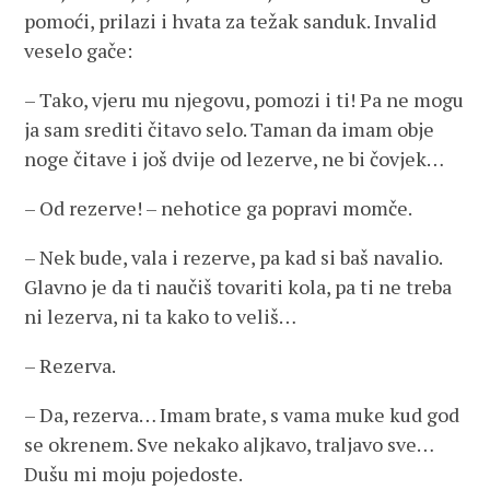
pomoći, prilazi i hvata za težak sanduk. Invalid
veselo gače:
– Tako, vjeru mu njegovu, pomozi i ti! Pa ne mogu
ja sam srediti čitavo selo. Taman da imam obje
noge čitave i još dvije od lezerve, ne bi čovjek…
– Od rezerve! – nehotice ga popravi momče.
– Nek bude, vala i rezerve, pa kad si baš navalio.
Glavno je da ti naučiš tovariti kola, pa ti ne treba
ni lezerva, ni ta kako to veliš…
– Rezerva.
– Da, rezerva… Imam brate, s vama muke kud god
se okrenem. Sve nekako aljkavo, traljavo sve…
Dušu mi moju pojedoste.