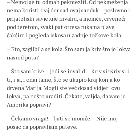
– Nemoj se tu odmah pekmeziti. Od pekmeženja
nema koristi. Daj der sad ovaj sanduk – poslovno i
prijateljski savjetuje invalid, a momče, crveneći
pod teretom, svaki put otresa rukama plave
čakšire i pogleda iskosa u zadnje točkove kola.
– Eto, zaglibila se kola. Što sam ja kriv što je lokva
nasred puta?
– Što sam kriv? – jedi se invalid. – Kriv si! Kriv si i
ti, i ja, i onaj tamo, što se ukupio kraj konja ko
drvena Marija. Mogli ste već dosad vidjeti ovu
lokvu, pa nešto uraditi. Čekate, valjda, da vam je
Amerika popravi?
– Čekamo vraga! – ljuti se momče. – Nije moj
posao da popravljam puteve.