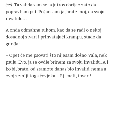
ćeš. Ta valjda sam se ja jutros obrijao zato da
popravljam put. Pošao sam ja, brate moj, da svoju
invalidu…
A onda odmahnu rukom, kao da se radi o nekoj
dosadnoj stvari i prihvatajući krampu, stade da
gunđa:
– Opet će me psovati što nijesam došao. Vala, nek
psuju. Evo, ja se ovdje brinem za svoju invalidu. A i
ko bi, brate, od sramote danas bio invalid. nema u
ovoj zemlji toga čovjeka… Ej, mali, tovari!