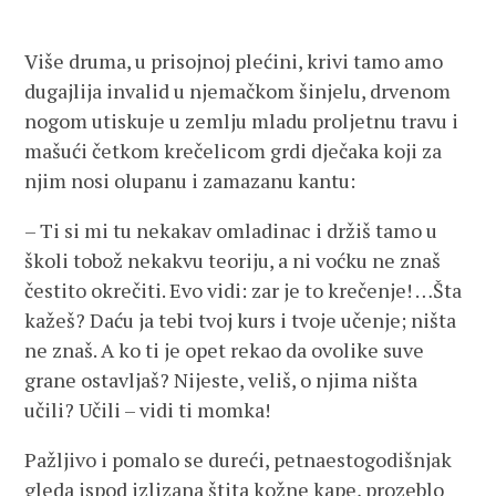
Više druma, u prisojnoj plećini, krivi tamo amo
dugajlija invalid u njemačkom šinjelu, drvenom
nogom utiskuje u zemlju mladu proljetnu travu i
mašući četkom krečelicom grdi dječaka koji za
njim nosi olupanu i zamazanu kantu:
– Ti si mi tu nekakav omladinac i držiš tamo u
školi tobož nekakvu teoriju, a ni voćku ne znaš
čestito okrečiti. Evo vidi: zar je to krečenje! …Šta
kažeš? Daću ja tebi tvoj kurs i tvoje učenje; ništa
ne znaš. A ko ti je opet rekao da ovolike suve
grane ostavljaš? Nijeste, veliš, o njima ništa
učili? Učili – vidi ti momka!
Pažljivo i pomalo se dureći, petnaestogodišnjak
gleda ispod izlizana štita kožne kape, prozeblo