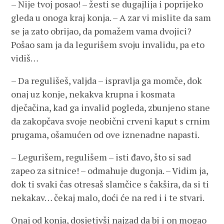
– Nije tvoj posao! – žesti se dugajlija i poprijeko
gleda u onoga kraj konja. – A zar vi mislite da sam
se ja zato obrijao, da pomažem vama dvojici?
Pošao sam ja da legurišem svoju invalidu, pa eto
vidiš…
– Da regulišeš, valjda – ispravlja ga momče, dok
onaj uz konje, nekakva krupna i kosmata
dječačina, kad ga invalid pogleda, zbunjeno stane
da zakopčava svoje neobični crveni kaput s crnim
prugama, ošamućen od ove iznenadne napasti.
– Legurišem, regulišem – isti đavo, što si sad
zapeo za sitnice! – odmahuje dugonja. – Vidim ja,
dok ti svaki čas otresaš slamčice s čakšira, da si ti
nekakav… čekaj malo, doći će na red i i te stvari.
Onaj od konja, dosjetivši najzad da bi i on mogao