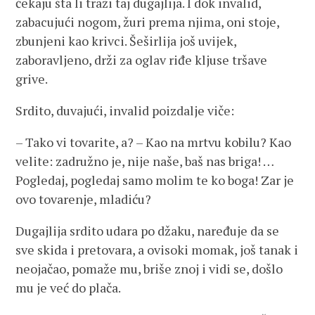
čekaju šta li traži taj dugajlija. I dok invalid,
zabacujući nogom, žuri prema njima, oni stoje,
zbunjeni kao krivci. Šeširlija još uvijek,
zaboravljeno, drži za oglav riđe kljuse tršave
grive.
Srdito, duvajući, invalid poizdalje viče:
– Tako vi tovarite, a? – Kao na mrtvu kobilu? Kao
velite: zadružno je, nije naše, baš nas briga! …
Pogledaj, pogledaj samo molim te ko boga! Zar je
ovo tovarenje, mladiću?
Dugajlija srdito udara po džaku, naređuje da se
sve skida i pretovara, a ovisoki momak, još tanak i
neojačao, pomaže mu, briše znoj i vidi se, došlo
mu je već do plača.