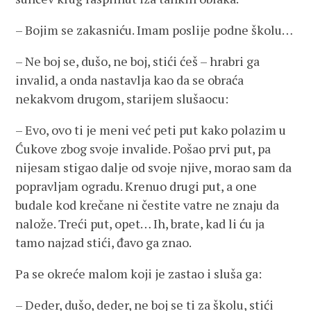
– Bojim se zakasniću. Imam poslije podne školu…
– Ne boj se, dušo, ne boj, stići ćeš – hrabri ga
invalid, a onda nastavlja kao da se obraća
nekakvom drugom, starijem slušaocu:
– Evo, ovo ti je meni već peti put kako polazim u
Ćukove zbog svoje invalide. Pošao prvi put, pa
nijesam stigao dalje od svoje njive, morao sam da
popravljam ogradu. Krenuo drugi put, a one
budale kod krečane ni čestite vatre ne znaju da
nalože. Treći put, opet… Ih, brate, kad li ću ja
tamo najzad stići, đavo ga znao.
Pa se okreće malom koji je zastao i sluša ga:
– Deder, dušo, deder, ne boj se ti za školu, stići