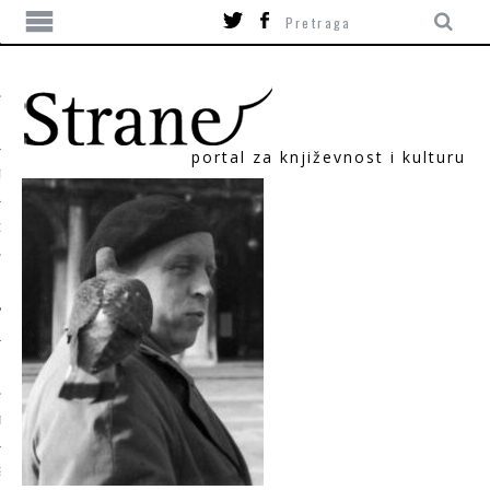
portal za književnost i kulturu
TIKA
ORI
T
SUM