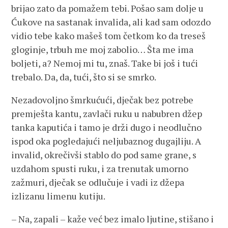
brijao zato da pomažem tebi. Pošao sam dolje u
Ćukove na sastanak invalida, ali kad sam odozdo
vidio tebe kako mašeš tom četkom ko da treseš
gloginje, trbuh me moj zabolio… Šta me ima
boljeti, a? Nemoj mi tu, znaš. Take bi još i tući
trebalo. Da, da, tući, što si se smrko.
Nezadovoljno šmrkućući, dječak bez potrebe
premješta kantu, zavlači ruku u nabubren džep
tanka kaputića i tamo je drži dugo i neodlučno
ispod oka pogledajući neljubaznog dugajliju. A
invalid, okrečivši stablo do pod same grane, s
uzdahom spusti ruku, i za trenutak umorno
zažmuri, dječak se odlučuje i vadi iz džepa
izlizanu limenu kutiju.
– Na, zapali – kaže već bez imalo ljutine, stišano i