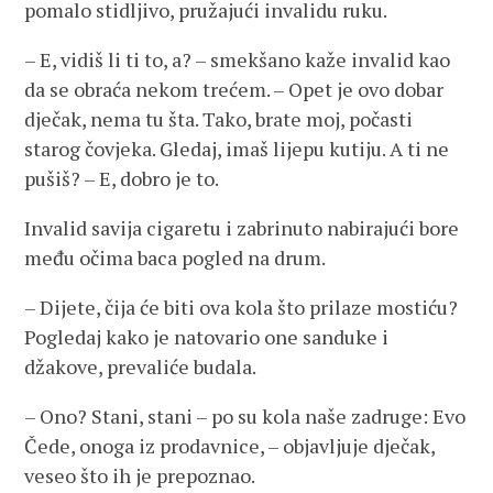
pomalo stidljivo, pružajući invalidu ruku.
– E, vidiš li ti to, a? – smekšano kaže invalid kao
da se obraća nekom trećem. – Opet je ovo dobar
dječak, nema tu šta. Tako, brate moj, počasti
starog čovjeka. Gledaj, imaš lijepu kutiju. A ti ne
pušiš? – E, dobro je to.
Invalid savija cigaretu i zabrinuto nabirajući bore
među očima baca pogled na drum.
– Dijete, čija će biti ova kola što prilaze mostiću?
Pogledaj kako je natovario one sanduke i
džakove, prevaliće budala.
– Ono? Stani, stani – po su kola naše zadruge: Evo
Čede, onoga iz prodavnice, – objavljuje dječak,
veseo što ih je prepoznao.