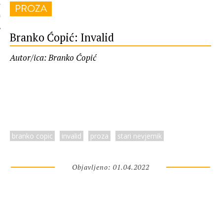
PROZA
 AUTORA
Branko Ćopić: Invalid
Autor/ica: Branko Ćopić
branko copic
invalid
proza
stari nevjernik
Objavljeno: 01.04.2022