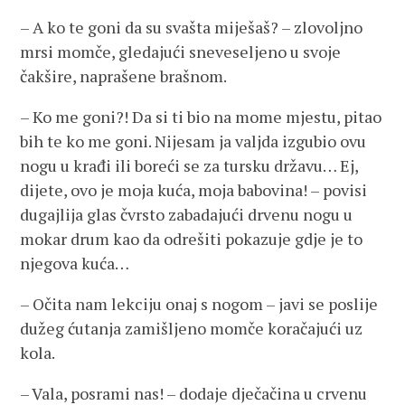
– A ko te goni da su svašta miješaš? – zlovoljno
mrsi momče, gledajući sneveseljeno u svoje
čakšire, naprašene brašnom.
– Ko me goni?! Da si ti bio na mome mjestu, pitao
bih te ko me goni. Nijesam ja valjda izgubio ovu
nogu u krađi ili boreći se za tursku državu… Ej,
dijete, ovo je moja kuća, moja babovina! – povisi
dugajlija glas čvrsto zabadajući drvenu nogu u
mokar drum kao da odrešiti pokazuje gdje je to
njegova kuća…
– Očita nam lekciju onaj s nogom – javi se poslije
dužeg ćutanja zamišljeno momče koračajući uz
kola.
– Vala, posrami nas! – dodaje dječačina u crvenu