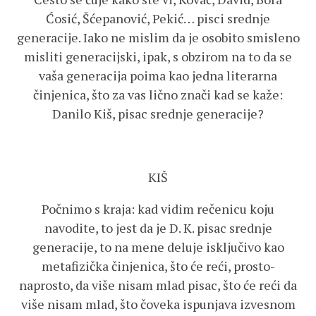
Ćosić, Šćepanović, Pekić… pisci srednje
generacije. Iako ne mislim da je osobito smisleno
misliti generacijski, ipak, s obzirom na to da se
vaša generacija poima kao jedna literarna
činjenica, što za vas lično znači kad se kaže:
Danilo Kiš, pisac srednje generacije?
KIŠ
Počnimo s kraja: kad vidim rečenicu koju
navodite, to jest da je D. K. pisac srednje
generacije, to na mene deluje isključivo kao
metafizička činjenica, što će reći, prosto-
naprosto, da više nisam mlad pisac, što će reći da
više nisam mlad, što čoveka ispunjava izvesnom