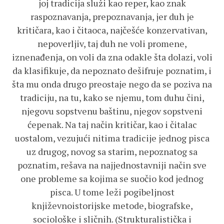
joj tradicija služi kao reper, kao znak
raspoznavanja, prepoznavanja, jer duh je
kritičara, kao i čitaoca, najčešće konzervativan,
nepoverljiv, taj duh ne voli promene,
iznenađenja, on voli da zna odakle šta dolazi, voli
da klasifikuje, da nepoznato dešifruje poznatim, i
šta mu onda drugo preostaje nego da se poziva na
tradiciju, na tu, kako se njemu, tom duhu čini,
njegovu sopstvenu baštinu, njegov sopstveni
ćepenak. Na taj način kritičar, kao i čitalac
uostalom, vezujući nitima tradicije jednog pisca
uz drugog, novog sa starim, nepoznatog sa
poznatim, rešava na najjednostavniji način sve
one probleme sa kojima se suočio kod jednog
pisca. U tome leži pogibeljnost
književnoistorijske metode, biografske,
sociološke i sličnih. (Strukturalistička i