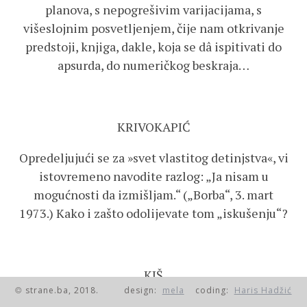
planova, s nepogrešivim varijacijama, s
višeslojnim posvetljenjem, čije nam otkrivanje
predstoji, knjiga, dakle, koja se dâ ispitivati do
apsurda, do numeričkog beskraja…
KRIVOKAPIĆ
Opredeljujući se za »svet vlastitog detinjstva«, vi
istovremeno navodite razlog: „Ja nisam u
mogućnosti da izmišljam.“ („Borba“, 3. mart
1973.) Kako i zašto odolijevate tom „iskušenju“?
KIŠ
strane.ba, 2018.
design:
mela
coding:
Haris Hadžić
©
Ispravnije bi bilo zapravo reći za svet svog