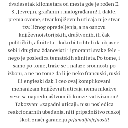
dvadesetak kilometara od mesta gde je rođen E.
S., Jevrejin, građanin i malograđanin! I, dakle,
prema ovome, stvar književnih uticaja nije stvar
tzv. ličnog opredeljenja, a na osnovu
književnoistorijskih, društvenih, ili čak
političkih, afiniteta – kako bi to hteli da objasne
sebi i drugima ždanovisti i ignoranti svake fele –
nego je posledica tematskih afiniteta. Po tome, i
samo po tome, traže se i nalaze srodnosti po
izboru, a ne po tome da li je neko francuski, ruski
ili engleski đak. I ceo ovaj komplikovani
mehanizam književnih uticaja nema nikakve
veze sa naprednjaštvom ili konzervativizmom!
Takozvani »zapadni uticaji« nisu posledica
reakcionarnih ubeđenja, niti pripadništvo ruskoj
školi znači garanciju
prjamaljinjejnosti
!