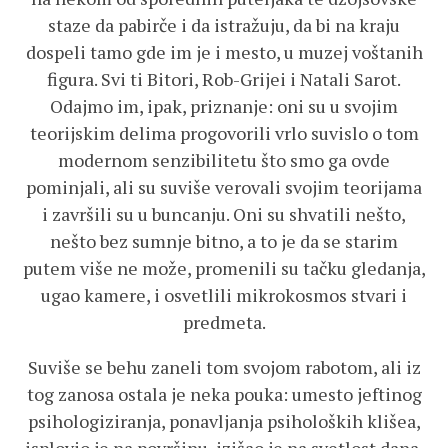
staze da pabirče i da istražuju, da bi na kraju
dospeli tamo gde im je i mesto, u muzej voštanih
figura. Svi ti Bitori, Rob-Grijei i Natali Sarot.
Odajmo im, ipak, priznanje: oni su u svojim
teorijskim delima progovorili vrlo suvislo o tom
modernom senzibilitetu što smo ga ovde
pominjali, ali su suviše verovali svojim teorijama
i završili su u buncanju. Oni su shvatili nešto,
nešto bez sumnje bitno, a to je da se starim
putem više ne može, promenili su tačku gledanja,
ugao kamere, i osvetlili mikrokosmos stvari i
predmeta.
Suviše se behu zaneli tom svojom rabotom, ali iz
tog zanosa ostala je neka pouka: umesto jeftinog
psihologiziranja, ponavljanja psiholoških klišea,