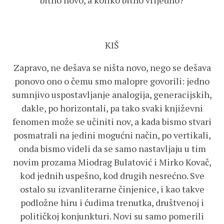
bitno novo, a koliko bitno vrijedno?
KIŠ
Zapravo, ne dešava se ništa novo, nego se dešava
ponovo ono o čemu smo malopre govorili: jedno
sumnjivo uspostavljanje analogija, generacijskih,
dakle, po horizontali, pa tako svaki književni
fenomen može se učiniti nov, a kada bismo stvari
posmatrali na jedini mogućni način, po vertikali,
onda bismo videli da se samo nastavljaju u tim
novim prozama Miodrag Bulatović i Mirko Kovač,
kod jednih uspešno, kod drugih nesrećno. Sve
ostalo su izvanliterarne činjenice, i kao takve
podložne hiru i ćudima trenutka, društvenoj i
političkoj konjunkturi. Novi su samo pomerili