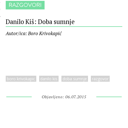
RAZGOVORI
 AUTORA
Danilo Kiš: Doba sumnje
Autor/ica: Boro Krivokapić
boro krivokapic
danilo kis
doba sumnje
razgovor
Objavljeno: 06.07.2015