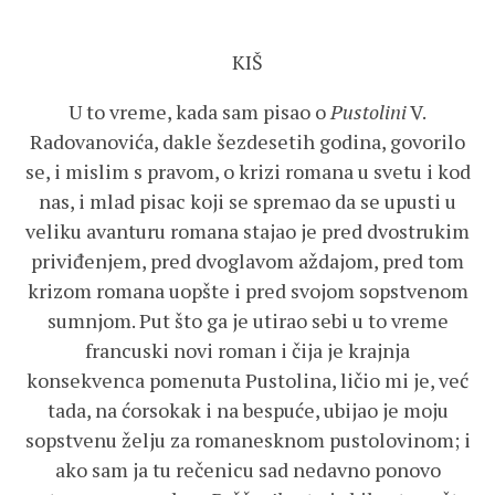
KIŠ
U to vreme, kada sam pisao o
Pustolini
V.
Radovanovića, dakle šezdesetih godina, govorilo
se, i mislim s pravom, o krizi romana u svetu i kod
nas, i mlad pisac koji se spremao da se upusti u
veliku avanturu romana stajao je pred dvostrukim
priviđenjem, pred dvoglavom aždajom, pred tom
krizom romana uopšte i pred svojom sopstvenom
sumnjom. Put što ga je utirao sebi u to vreme
francuski novi roman i čija je krajnja
konsekvenca pomenuta Pustolina, ličio mi je, već
tada, na ćorsokak i na bespuće, ubijao je moju
sopstvenu želju za romanesknom pustolovinom; i
ako sam ja tu rečenicu sad nedavno ponovo