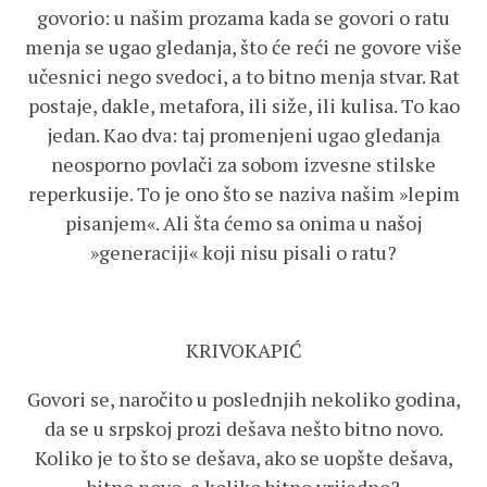
govorio: u našim prozama kada se govori o ratu
menja se ugao gledanja, što će reći ne govore više
učesnici nego svedoci, a to bitno menja stvar. Rat
postaje, dakle, metafora, ili siže, ili kulisa. To kao
jedan. Kao dva: taj promenjeni ugao gledanja
neosporno povlači za sobom izvesne stilske
reperkusije. To je ono što se naziva našim »lepim
pisanjem«. Ali šta ćemo sa onima u našoj
»generaciji« koji nisu pisali o ratu?
KRIVOKAPIĆ
Govori se, naročito u poslednjih nekoliko godina,
da se u srpskoj prozi dešava nešto bitno novo.
Koliko je to što se dešava, ako se uopšte dešava,