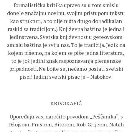
formalistička kritika upravo su u tom smislu
donele značajnu novinu, svojim pristupom tekstu
kao strukturi, a to nije ništa drugo do radikalan
raskid sa tradicijom.) Književna baština je jedna i
jedinstvena. Svetska književnost u geteovskom
smislu baština je sviju nas. To je tradicija. Jezik na
kojem pišemo, na kojem se piše jedna literatura,
to je još jedini znak raspoznavanja plemenske
pripadnosti. Ne bojte se, nećemo postati svetski
pisci! Jedini svetski pisac je – Nabokov!
KRIVOKAPIĆ
Upoređuju vas, naročito povodom „Peščanika“, s
Džojsom, Prustom, Bitorom, Rob-Grijeom, Natali