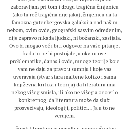
zaboravljam pri tom i drugu tragičnu činjenicu
(ako tu reč tragična nije jaka), činjenicu da ta
famozna gutenbergovska galaksija nad našim
nebom, ovim ovde, geografski sasvim određenim,
nije zapravo nikada ljudski, ni božanski, zasijala.
Ovo bi mogao već i biti odgovor na vaše pitanje,
kada tu ne bi postojale, u okviru ove
problematike, danas i ovde, mnoge teorije koje
vam ne daju za pravo u sumnju i koje vas
uveravaju (stvar stara maltene koliko i sama
književna kritika i teorija) da literatura ima
nekog višeg smisla, ili ako ne višeg a ono vrlo
konkretnog; da literatura može da služi
prosvećivaju, ideologiji, politici… Ja u to ne
verujem.
Učinak literature je nevidljiv, neproračunljiv,