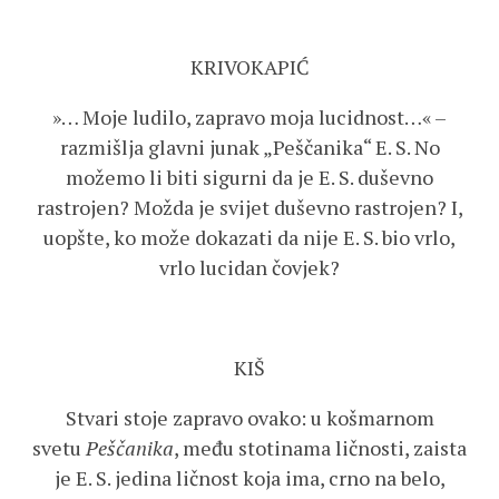
KRIVOKAPIĆ
»… Moje ludilo, zapravo moja lucidnost…« –
razmišlja glavni junak „Peščanika“ E. S. No
možemo li biti sigurni da je E. S. duševno
rastrojen? Možda je svijet duševno rastrojen? I,
uopšte, ko može dokazati da nije E. S. bio vrlo,
vrlo lucidan čovjek?
KIŠ
Stvari stoje zapravo ovako: u košmarnom
svetu
Peščanika
, među stotinama ličnosti, zaista
je E. S. jedina ličnost koja ima, crno na belo,