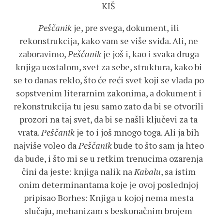
KIŠ
Peščanik
je, pre svega, dokument, ili
rekonstrukcija, kako vam se više sviđa. Ali, ne
zaboravimo,
Peščanik
je još i, kao i svaka druga
knjiga uostalom, svet za sebe, struktura, kako bi
se to danas reklo, što će reći svet koji se vlada po
sopstvenim literarnim zakonima, a dokument i
rekonstrukcija tu jesu samo zato da bi se otvorili
prozori na taj svet, da bi se našli ključevi za ta
vrata.
Peščanik
je to i još mnogo toga. Ali ja bih
najviše voleo da
Peščanik
bude to što sam ja hteo
da bude, i što mi se u retkim trenucima ozarenja
čini da jeste: knjiga nalik na
Kabalu
, sa istim
onim determinantama koje je ovoj poslednjoj
pripisao Borhes: Knjiga u kojoj nema mesta
slučaju, mehanizam s beskonačnim brojem