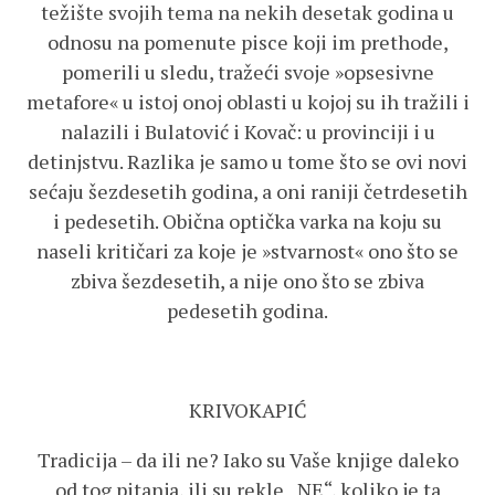
težište svojih tema na nekih desetak godina u
odnosu na pomenute pisce koji im prethode,
pomerili u sledu, tražeći svoje »opsesivne
metafore« u istoj onoj oblasti u kojoj su ih tražili i
nalazili i Bulatović i Kovač: u provinciji i u
detinjstvu. Razlika je samo u tome što se ovi novi
sećaju šezdesetih godina, a oni raniji četrdesetih
i pedesetih. Obična optička varka na koju su
naseli kritičari za koje je »stvarnost« ono što se
zbiva šezdesetih, a nije ono što se zbiva
pedesetih godina.
KRIVOKAPIĆ
Tradicija – da ili ne? Iako su Vaše knjige daleko
od tog pitanja, ili su rekle „NE“, koliko je ta