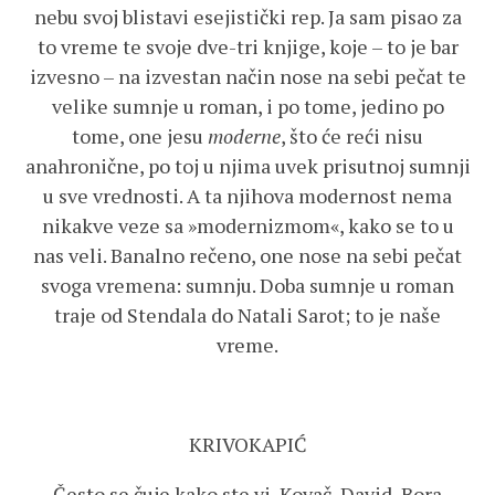
nebu svoj blistavi esejistički rep. Ja sam pisao za
to vreme te svoje dve-tri knjige, koje – to je bar
izvesno – na izvestan način nose na sebi pečat te
velike sumnje u roman, i po tome, jedino po
tome, one jesu
moderne
, što će reći nisu
anahronične, po toj u njima uvek prisutnoj sumnji
u sve vrednosti. A ta njihova modernost nema
nikakve veze sa »modernizmom«, kako se to u
nas veli. Banalno rečeno, one nose na sebi pečat
svoga vremena: sumnju. Doba sumnje u roman
traje od Stendala do Natali Sarot; to je naše
vreme.
KRIVOKAPIĆ
Često se čuje kako ste vi, Kovač, David, Bora