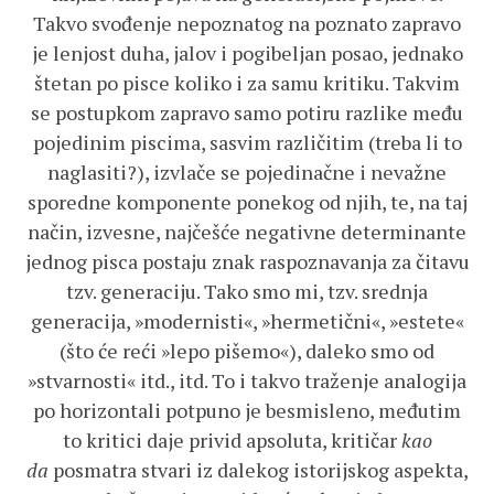
Takvo svođenje nepoznatog na poznato zapravo
je lenjost duha, jalov i pogibeljan posao, jednako
štetan po pisce koliko i za samu kritiku. Takvim
se postupkom zapravo samo potiru razlike među
pojedinim piscima, sasvim različitim (treba li to
naglasiti?), izvlače se pojedinačne i nevažne
sporedne komponente ponekog od njih, te, na taj
način, izvesne, najčešće negativne determinante
jednog pisca postaju znak raspoznavanja za čitavu
tzv. generaciju. Tako smo mi, tzv. srednja
generacija, »modernisti«, »hermetični«, »estete«
(što će reći »lepo pišemo«), daleko smo od
»stvarnosti« itd., itd. To i takvo traženje analogija
po horizontali potpuno je besmisleno, međutim
to kritici daje privid apsoluta, kritičar
kao
da
posmatra stvari iz dalekog istorijskog aspekta,