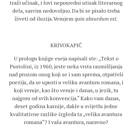
traži učinak, i lovi neposredni utisak literarnog
dela, sasvim nedovoljno. Da bi se pisalo treba
živeti od iluzija. Verujem
quia absurdum est
.
KRIVOKAPIĆ
U prologu knjige eseja napisali ste: „Tekst o
Pustolini, iz 1960, jeste neka vrsta razmišljanja
nad prozom onog koji se i sam sprema, otpativši
poeziju, da se upusti u veliku avanturu romana, i
koji veruje, kao što veruje i danas, u jezik, tu
najgoru od svih konvencija.“ Kako vam danas,
deset godina kasnije, dakle u svijetlu jedne
kvalitativne razlike izgleda ta „velika avantura
romana“? I vaša avantura, naravno?