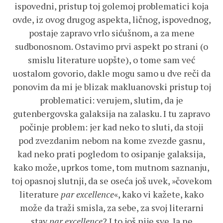
ispovedni, pristup toj golemoj problematici koja
ovde, iz ovog drugog aspekta, ličnog, ispovednog,
postaje zapravo vrlo sićušnom, a za mene
sudbonosnom. Ostavimo prvi aspekt po strani (o
smislu literature uopšte), o tome sam već
uostalom govorio, dakle mogu samo u dve reči da
ponovim da mi je blizak makluanovski pristup toj
problematici: verujem, slutim, da je
gutenbergovska galaksija na zalasku. I tu zapravo
počinje problem: jer kad neko to sluti, da stoji
pod zvezdanim nebom na kome zvezde gasnu,
kad neko prati pogledom to osipanje galaksija,
kako može, uprkos tome, tom mutnom saznanju,
toj opasnoj slutnji, da se oseća još uvek, »čovekom
literature
par excellence
«, kako vi kažete, kako
može da traži smisla, za sebe, za svoj literarni
stav
par excellence
? I to još nije sve. Ja ne