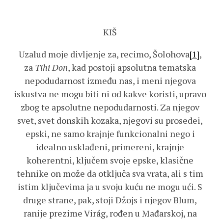
KIŠ
Uzalud moje divljenje za, recimo, Šolohova
[1]
,
za
Tihi Don
, kad postoji apsolutna tematska
nepodudarnost između nas, i meni njegova
iskustva ne mogu biti ni od kakve koristi, upravo
zbog te apsolutne nepodudarnosti. Za njegov
svet, svet donskih kozaka, njegovi su prosedei,
epski, ne samo krajnje funkcionalni nego i
idealno usklađeni, primereni, krajnje
koherentni, ključem svoje epske, klasične
tehnike on može da otključa sva vrata, ali s tim
istim ključevima ja u svoju kuću ne mogu ući. S
druge strane, pak, stoji Džojs i njegov Blum,
ranije prezime Virág, rođen u Mađarskoj, na