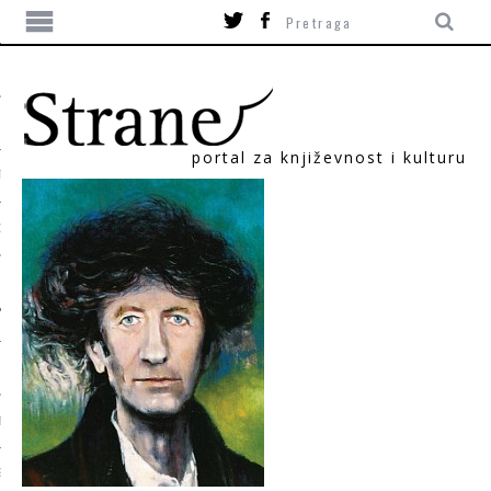
portal za književnost i kulturu
TIKA
ORI
T
SUM