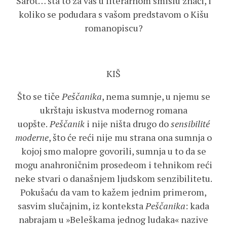
Sarot… šta to za vas u literarnom smislu znači, i
koliko se podudara s vašom predstavom o Kišu
romanopiscu?
KIŠ
Što se tiče
Peščanika
, nema sumnje, u njemu se
ukrštaju iskustva modernog romana
uopšte.
Peščanik
i nije ništa drugo do
sensibilité
moderne
, što će reći nije mu strana ona sumnja o
kojoj smo malopre govorili, sumnja u to da se
mogu anahroničnim prosedeom i tehnikom reći
neke stvari o današnjem ljudskom senzibilitetu.
Pokušaću da vam to kažem jednim primerom,
sasvim slučajnim, iz konteksta
Peščanika
: kada
nabrajam u »Beleškama jednog ludaka« nazive