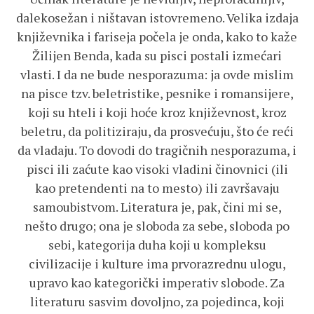
dalekosežan i ništavan istovremeno. Velika izdaja
književnika i fariseja počela je onda, kako to kaže
Žilijen Benda, kada su pisci postali izmećari
vlasti. I da ne bude nesporazuma: ja ovde mislim
na pisce tzv. beletristike, pesnike i romansijere,
koji su hteli i koji hoće kroz književnost, kroz
beletru, da politiziraju, da prosvećuju, što će reći
da vladaju. To dovodi do tragičnih nesporazuma, i
pisci ili zaćute kao visoki vladini činovnici (ili
kao pretendenti na to mesto) ili završavaju
samoubistvom. Literatura je, pak, čini mi se,
nešto drugo; ona je sloboda za sebe, sloboda po
sebi, kategorija duha koji u kompleksu
civilizacije i kulture ima prvorazrednu ulogu,
upravo kao kategorički imperativ slobode. Za
literaturu sasvim dovoljno, za pojedinca, koji