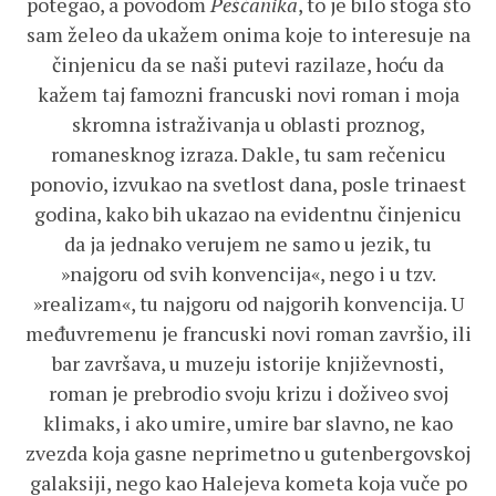
potegao, a povodom
Peščanika
, to je bilo stoga što
sam želeo da ukažem onima koje to interesuje na
činjenicu da se naši putevi razilaze, hoću da
kažem taj famozni francuski novi roman i moja
skromna istraživanja u oblasti proznog,
romanesknog izraza. Dakle, tu sam rečenicu
ponovio, izvukao na svetlost dana, posle trinaest
godina, kako bih ukazao na evidentnu činjenicu
da ja jednako verujem ne samo u jezik, tu
»najgoru od svih konvencija«, nego i u tzv.
»realizam«, tu najgoru od najgorih konvencija. U
međuvremenu je francuski novi roman završio, ili
bar završava, u muzeju istorije književnosti,
roman je prebrodio svoju krizu i doživeo svoj
klimaks, i ako umire, umire bar slavno, ne kao
zvezda koja gasne neprimetno u gutenbergovskoj
galaksiji, nego kao Halejeva kometa koja vuče po