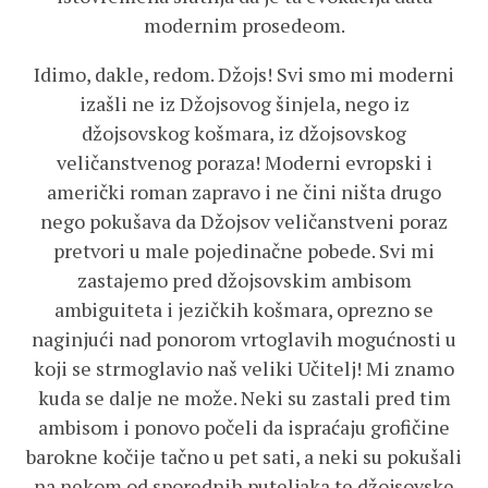
modernim prosedeom.
Idimo, dakle, redom. Džojs! Svi smo mi moderni
izašli ne iz Džojsovog šinjela, nego iz
džojsovskog košmara, iz džojsovskog
veličanstvenog poraza! Moderni evropski i
američki roman zapravo i ne čini ništa drugo
nego pokušava da Džojsov veličanstveni poraz
pretvori u male pojedinačne pobede. Svi mi
zastajemo pred džojsovskim ambisom
ambiguiteta i jezičkih košmara, oprezno se
naginjući nad ponorom vrtoglavih mogućnosti u
koji se strmoglavio naš veliki Učitelj! Mi znamo
kuda se dalje ne može. Neki su zastali pred tim
ambisom i ponovo počeli da ispraćaju grofičine
barokne kočije tačno u pet sati, a neki su pokušali
na nekom od sporednih puteljaka te džojsovske