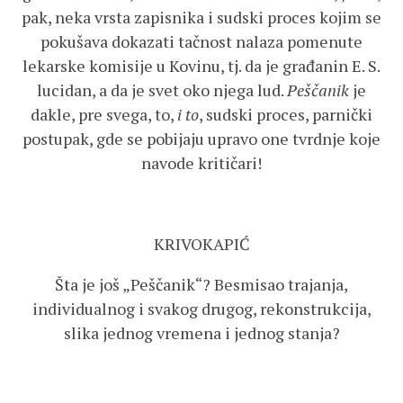
pak, neka vrsta zapisnika i sudski proces kojim se
pokušava dokazati tačnost nalaza pomenute
lekarske komisije u Kovinu, tj. da je građanin E. S.
lucidan, a da je svet oko njega lud.
Peščanik
je
dakle, pre svega, to,
i to
, sudski proces, parnički
postupak, gde se pobijaju upravo one tvrdnje koje
navode kritičari!
KRIVOKAPIĆ
Šta je još „Peščanik“? Besmisao trajanja,
individualnog i svakog drugog, rekonstrukcija,
slika jednog vremena i jednog stanja?