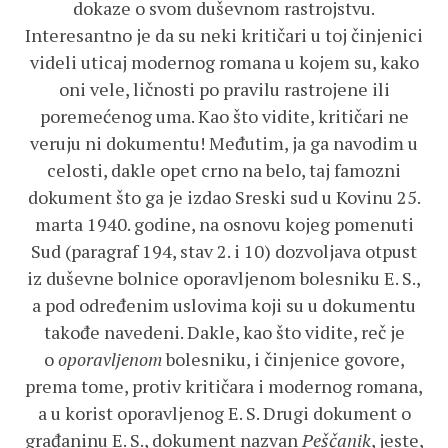
dokaze o svom duševnom rastrojstvu.
Interesantno je da su neki kritičari u toj činjenici
videli uticaj modernog romana u kojem su, kako
oni vele, ličnosti po pravilu rastrojene ili
poremećenog uma. Kao što vidite, kritičari ne
veruju ni dokumentu! Međutim, ja ga navodim u
celosti, dakle opet crno na belo, taj famozni
dokument što ga je izdao Sreski sud u Kovinu 25.
marta 1940. godine, na osnovu kojeg pomenuti
Sud (paragraf 194, stav 2. i 10) dozvoljava otpust
iz duševne bolnice oporavljenom bolesniku E. S.,
a pod određenim uslovima koji su u dokumentu
takođe navedeni. Dakle, kao što vidite, reč je
o
oporavljenom
bolesniku, i činjenice govore,
prema tome, protiv kritičara i modernog romana,
a u korist oporavljenog E. S. Drugi dokument o
građaninu E. S., dokument nazvan
Peščanik
, jeste,