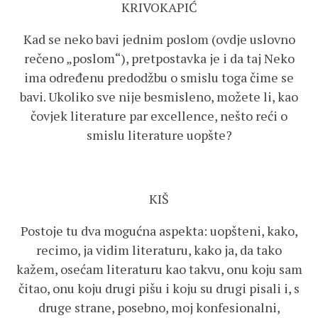
KRIVOKAPIĆ
Kad se neko bavi jednim poslom (ovdje uslovno
rečeno „poslom“), pretpostavka je i da taj Neko
ima određenu predodžbu o smislu toga čime se
bavi. Ukoliko sve nije besmisleno, možete li, kao
čovjek literature par excellence, nešto reći o
smislu literature uopšte?
KIŠ
Postoje tu dva mogućna aspekta: uopšteni, kako,
recimo, ja vidim literaturu, kako ja, da tako
kažem, osećam literaturu kao takvu, onu koju sam
čitao, onu koju drugi pišu i koju su drugi pisali i, s
druge strane, posebno, moj konfesionalni,