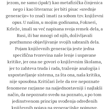
jezom, ne samo (ipak!) kao metafizička činjenica
nego i kao literarna: jer biti pisac »srednje
generacije« to znači imati za sobom tzv. književni
opus. U našim, u mojim godinama, Fokneri,
Krleže, imali su već napisana svoja remek-dela, a
Rusi, ili bar mnogi od njih, doživljavali
posthumno objavljivanje svojih sabranih dela.
Pojam književnih generacija jeste jedna
specifična tvorevina naše lenje i uspavane
kritike, jer ona ne govori o književnim školama,
jer to zahteva truda i rada, traženje analogija i
uspostavljanje sistema, za šta ona, naša kritika,
nije sposobna. Kritičari žele da sve nepoznate
fenomene razjasne na najjednostavniji i najlakši
način, da nepoznato svedu na poznato, a po tom
jedinstvenom principu svođenja određenih
književnih pojava na generacijske pojmove.