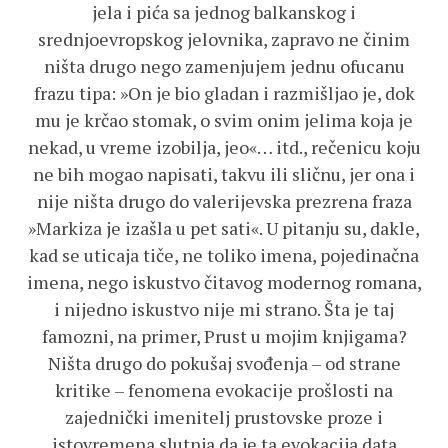
jela i pića sa jednog balkanskog i
srednjoevropskog jelovnika, zapravo ne činim
ništa drugo nego zamenjujem jednu ofucanu
frazu tipa: »On je bio gladan i razmišljao je, dok
mu je krčao stomak, o svim onim jelima koja je
nekad, u vreme izobilja, jeo«… itd., rečenicu koju
ne bih mogao napisati, takvu ili sličnu, jer ona i
nije ništa drugo do valerijevska prezrena fraza
»Markiza je izašla u pet sati«. U pitanju su, dakle,
kad se uticaja tiče, ne toliko imena, pojedinačna
imena, nego iskustvo čitavog modernog romana,
i nijedno iskustvo nije mi strano. Šta je taj
famozni, na primer, Prust u mojim knjigama?
Ništa drugo do pokušaj svođenja – od strane
kritike – fenomena evokacije prošlosti na
zajednički imenitelj prustovske proze i
istovremena slutnja da je ta evokacija data