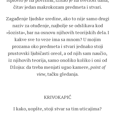
isplovio je na površinu, izišao je na svetlost dana,
čitav jedan makrokozam predmeta i stvari.
Zagađenje ljudske sredine, ako to nije samo drugi
naziv za otuđenje, najbolje se odslikava kod
»šozista«, bar na osnovu njihovih teorijskih dela. I
kakve sve to veze ima sa mnom? U mojim
prozama oko predmeta i stvari jednako stoji
prustovski ljubičasti oreol, a od njih sam naučio,
iz njihovih teorija, samo onoliko koliko i oni od
Džojsa: da treba menjati ugao kamere,
point of
view
, tačku gledanja.
KRIVOKAPIĆ
I kako, uopšte, stoji stvar sa tim uticajima?