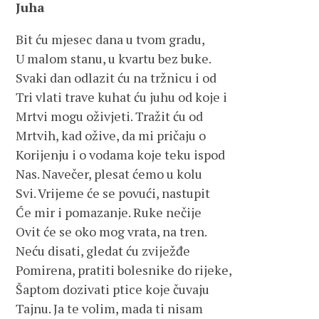
Juha
Bit ću mjesec dana u tvom gradu,
U malom stanu, u kvartu bez buke.
Svaki dan odlazit ću na tržnicu i od
Tri vlati trave kuhat ću juhu od koje i
Mrtvi mogu oživjeti. Tražit ću od
Mrtvih, kad ožive, da mi pričaju o
Korijenju i o vodama koje teku ispod
Nas. Navečer, plesat ćemo u kolu
Svi. Vrijeme će se povući, nastupit
Će mir i pomazanje. Ruke nečije
Ovit će se oko mog vrata, na tren.
Neću disati, gledat ću zviježđe
Pomirena, pratiti bolesnike do rijeke,
Šaptom dozivati ptice koje čuvaju
Tajnu. Ja te volim, mada ti nisam