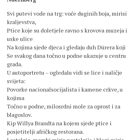
Svi putevi vode na trg: voće duginih boja, mirisi
kraljevstva,
Ptice koje su doletjele ravno s krovova muzeja i
uske ulice
Na kojima sjede djeca i gledaju duh Dürera koji
Se svakog dana točno u podne ukazuje u centru
grada.
U autoportretu – ogledalu vidi se lice i naličje
svijeta:
Povorke nacionalsocijalista i kamene crkve, u
kojima
Točno u podne, milosrdni mole za oprost i za
blagoslov.
Kip Willya Brandta na kojem sjede ptice i
posjetitelji afričkog restorana.