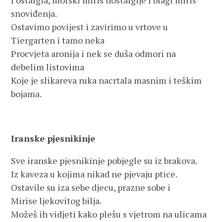
I ostalgia, morski miris nostalgije i blagi miris
snoviđenja.
Ostavimo povijest i zavirimo u vrtove u
Tiergarten i tamo neka
Procvjeta aronija i nek se duša odmori na
debelim listovima
Koje je slikareva ruka nacrtala masnim i teškim
bojama.
Iranske pjesnikinje
Sve iranske pjesnikinje pobjegle su iz brakova.
Iz kaveza u kojima nikad ne pjevaju ptice.
Ostavile su iza sebe djecu, prazne sobe i
Mirise ljekovitog bilja.
Možeš ih vidjeti kako plešu s vjetrom na ulicama