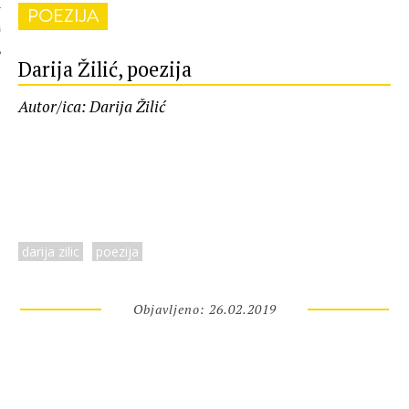
POEZIJA
 AUTORA
Darija Žilić, poezija
Autor/ica: Darija Žilić
darija zilic
poezija
Objavljeno: 26.02.2019