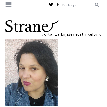
portal za književnost i kulturu
TIKA
ORI
T
SUM