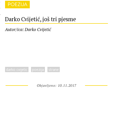
POEZIJA
 AUTORA
Darko Cvijetić, još tri pjesme
Autor/ica: Darko Cvijetić
darko cvijetic
poezija
strane
Objavljeno: 10.11.2017