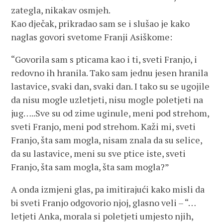
zategla, nikakav osmjeh.
Kao dječak, prikradao sam se i slušao je kako
naglas govori svetome Franji Asiškome:
“Govorila sam s pticama kao i ti, sveti Franjo, i
redovno ih hranila. Tako sam jednu jesen hranila
lastavice, svaki dan, svaki dan. I tako su se ugojile
da nisu mogle uzletjeti, nisu mogle poletjeti na
jug…..Sve su od zime uginule, meni pod strehom,
sveti Franjo, meni pod strehom. Kaži mi, sveti
Franjo, šta sam mogla, nisam znala da su selice,
da su lastavice, meni su sve ptice iste, sveti
Franjo, šta sam mogla, šta sam mogla?”
A onda izmjeni glas, pa imitirajući kako misli da
bi sveti Franjo odgovorio njoj, glasno veli – “…
letjeti Anka, morala si poletjeti umjesto njih,