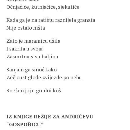
Očnjačiće, kutnjačiće, sjekutiće
Kada ga je na ratištu raznijela granata
Nije ostalo ništa
Zato je maramicu ušila
I sakrila u svoju
Zasmrtnu sivu haljinu
Sanjam ga sinoć kako
Zečjoust glođe zvijezde po nebu
Snešen joj u grudni koš
IZ KNJIGE REŽIJE ZA ANDRIĆEVU
“GOSPOĐICU”