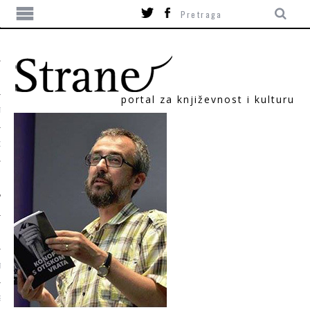
portal za književnost i kulturu
TIKA
ORI
T
SUM