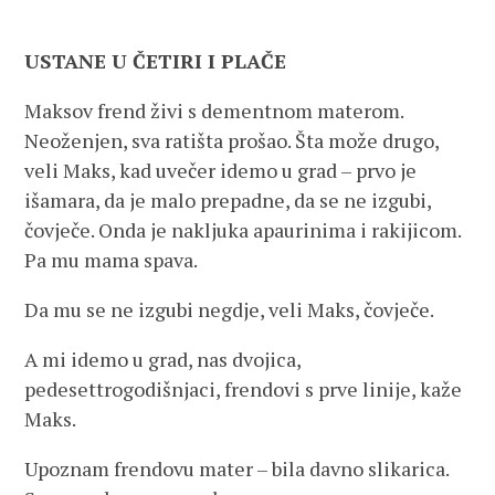
USTANE U ČETIRI I PLAČE
Maksov frend živi s dementnom materom.
Neoženjen, sva ratišta prošao. Šta može drugo,
veli Maks, kad uvečer idemo u grad – prvo je
išamara, da je malo prepadne, da se ne izgubi,
čovječe. Onda je nakljuka apaurinima i rakijicom.
Pa mu mama spava.
Da mu se ne izgubi negdje, veli Maks, čovječe.
A mi idemo u grad, nas dvojica,
pedesettrogodišnjaci, frendovi s prve linije, kaže
Maks.
Upoznam frendovu mater – bila davno slikarica.