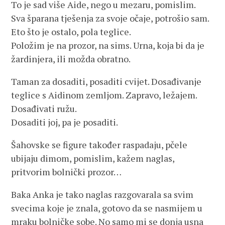
To je sad više Aide, nego u mezaru, pomislim.
Sva šparana tješenja za svoje očaje, potrošio sam.
Eto što je ostalo, pola teglice.
Položim je na prozor, na sims. Urna, koja bi da je
žardinjera, ili možda obratno.
Taman za dosaditi, posaditi cvijet. Dosađivanje
teglice s Aidinom zemljom. Zapravo, ležajem.
Dosađivati ružu.
Dosaditi joj, pa je posaditi.
Šahovske se figure također raspadaju, pčele
ubijaju dimom, pomislim, kažem naglas,
pritvorim bolnički prozor…
Baka Anka je tako naglas razgovarala sa svim
svecima koje je znala, gotovo da se nasmijem u
mraku bolničke sobe. No samo mi se donja usna