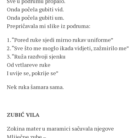
Sve u podrumu propalo.
Onda počela gubiti vid.
Onda počela gubiti um.
Prepričavala mi slike iz podruma:
1. “Pored ruke sjedi mirno rukav uniforme”
2. “Sve što me moglo ikada vidjeti, zažmirilo me”
3. “Ruža razdvoji sjenku
Od vrtlareve ruke
I uvije se, pokrije se”
Nek ruka šamara sama.
ZUBIĆ VILA
Zokina mater u maramici sačuvala njegove
Mliječne zube –