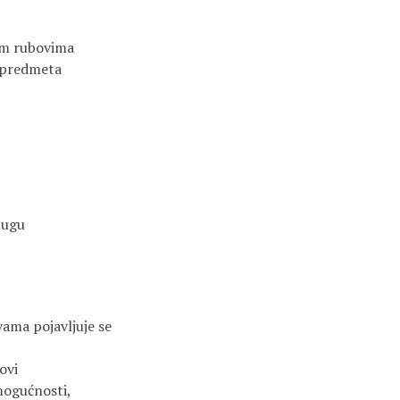
im rubovima
a predmeta
tugu
ama pojavljuje se
ovi
mogućnosti,