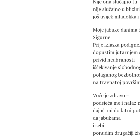
Nije ona slučajno tu
nije slučajno u blizini
još uvijek mladolika i 
Moje jabuke danima b
Sigurne
Prije izlaska podign
dopustim jutarnjem 
privid neubranosti
iščekivanje slobodno
polaganog bezbolnog
na travnatoj površini
Voće je zdravo –
podsjeća me i nalaz
dajući mi dodatni pot
da jabukama
i sebi
ponudim drugačiji ži