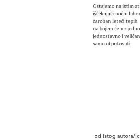
Ostajemo na istim s
iščekujući noćni laho
čaroban leteći tepih
na kojem ćemo jedn
jednostavno i veliča
samo otputovati.
od istog autora/ic