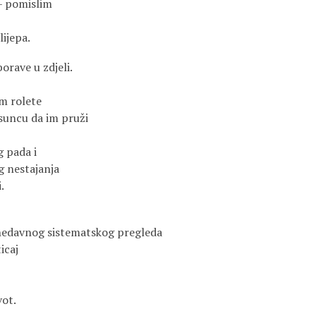
 – pomislim
lijepa.
orave u zdjeli.
em rolete
suncu da im pruži
g pada i
 nestajanja
.
 nedavnog sistematskog pregleda
icaj
vot.