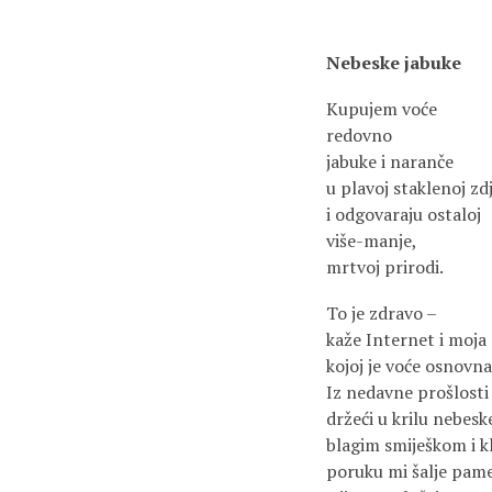
Nebeske jabuke
Kupujem voće
redovno
jabuke i naranče
u plavoj staklenoj zd
i odgovaraju ostaloj
više-manje,
mrtvoj prirodi.
To je zdravo –
kaže Internet i moja 
kojoj je voće osnovna
Iz nedavne prošlosti
držeći u krilu nebesk
blagim smiješkom i 
poruku mi šalje pame