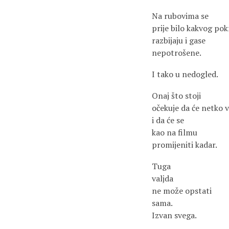
Na rubovima se
prije bilo kakvog pok
razbijaju i gase
nepotrošene.
I tako u nedogled.
Onaj što stoji
očekuje da će netko
i da će se
kao na filmu
promijeniti kadar.
Tuga
valjda
ne može opstati
sama.
Izvan svega.