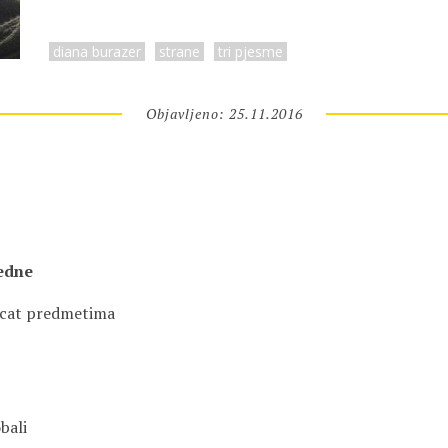
diana burazer
strane
tri pjesme
Objavljeno: 25.11.2016
edne
krcat predmetima
bali