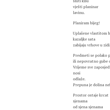
sluti kišu
vješti planinar
lavinu.
Planiram bijeg!
Uplašene vlastitom 
kazaljke sata
zabijaju vrhove u zid
Predmeti se polako p
ili nepovratno gube ob
Vrijeme sve zaposje
nosi
odlaže.
Prepuna je dolina ne
Prostor ostaje krcat
sjenama
od sjena sjenama