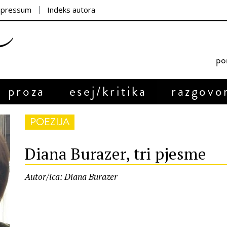
mpressum
Indeks autora
por
proza
esej/kritika
razgovo
POEZIJA
Diana Burazer, tri pjesme
Autor/ica: Diana Burazer