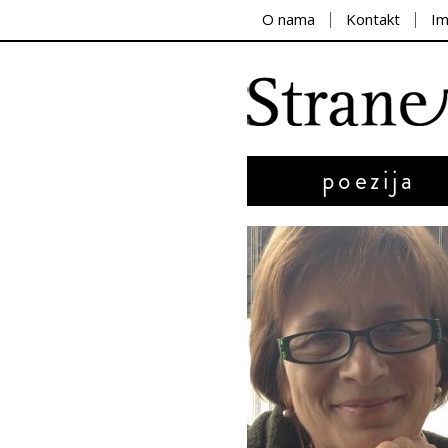
O nama
Kontakt
I
poezija