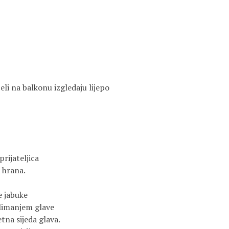
jeli na balkonu izgledaju lijepo
prijateljica
 hrana.
e jabuke
klimanjem glave
tna sijeda glava.