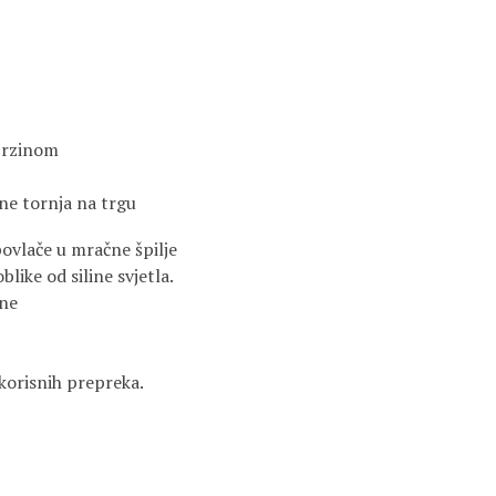
brzinom
ine tornja na trgu
ovlače u mračne špilje
like od siline svjetla.
dne
korisnih prepreka.