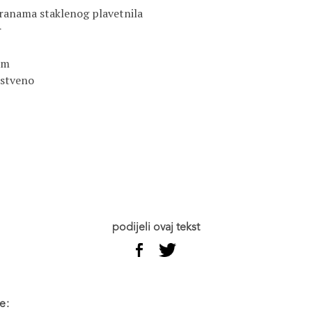
tranama staklenog plavetnila
r
om
nstveno
podijeli ovaj tekst
e: