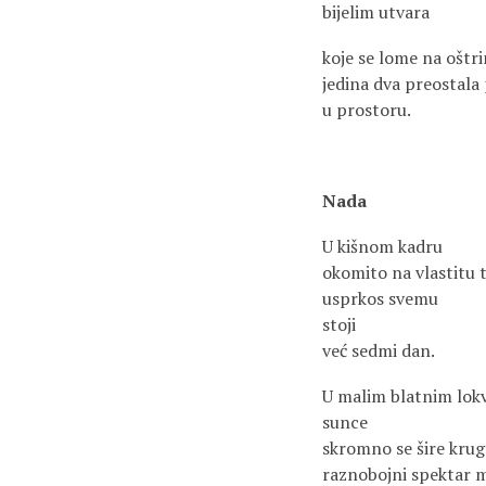
bijelim utvara
koje se lome na oštr
jedina dva preostal
u prostoru.
Nada
U kišnom kadru
okomito na vlastitu 
usprkos svemu
stoji
već sedmi dan.
U malim blatnim lokv
sunce
skromno se šire krug
raznobojni spektar 