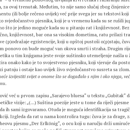
, za ovaj trenutak. Međutim, to nije samo slučaj zbog činjenice
u (ili bolje rečeno uvijek) već prije svega jer su tekstovi koji
 svjedočanstvo pjesnika, koji je u vremenu kada su se rušili jug
no što je jedino moguće kada su u pitanju rat i književnost. Bez
čno, književnost, bar ona sa visokim dometima, ratu prilazi tr
e (p)odražaje egzistencije, koji u opštoj pustoši o(p)staju, čuvaj
m ponovo on bude moguć van okova smrti i straha. Drugim rij
ka u tim knjigama jeste svoje suštinsko utemeljenje našla u že
tira onako kako je to svojestveno pjesniku, koji vjeruje da post
zi patnju i ostaje kao uvijek živo svjedočanstvo susreta sa zlo
neće izvijestiti svijet o onome što se događalo s njim i oko njega, ve
emu
.
ić već u prvom zapisu „Sarajevo bluesa“ u tekstu „Gubitak“ d
tičke vizije: „(…) Suština poezije jeste u tome da riječi pjesm
 da ih sami izgovaramo. Otuda je moguća identifikacija sa trag
ukciji. Izgleda da rat u nama kontrolira tugu: čuva je za drage, 
heovu pjesmu „Der Erlkönig“, o ocu koji u naručju drži umiruće 