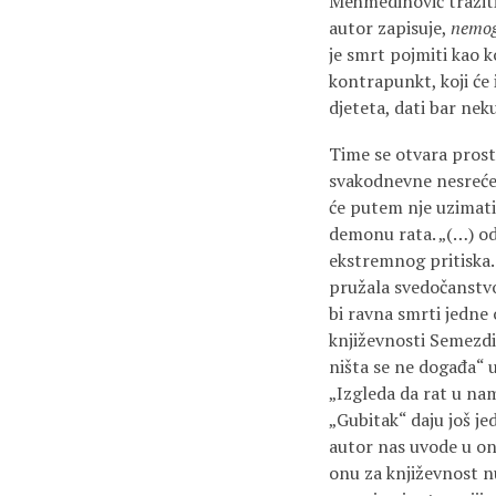
Mehmedinović tražiti
autor zapisuje,
nemog
je smrt pojmiti kao k
kontrapunkt, koji će 
djeteta, dati bar ne
Time se otvara prost
svakodnevne nesreće, 
će putem nje uzimati
demonu rata. „(…) odr
ekstremnog pritiska.
pružala svedočanstvo
bi ravna smrti jedne o
književnosti Semezdi
ništa se ne događa“ u
„Izgleda da rat u nam
„Gubitak“ daju još je
autor nas uvode u onu
onu za književnost n