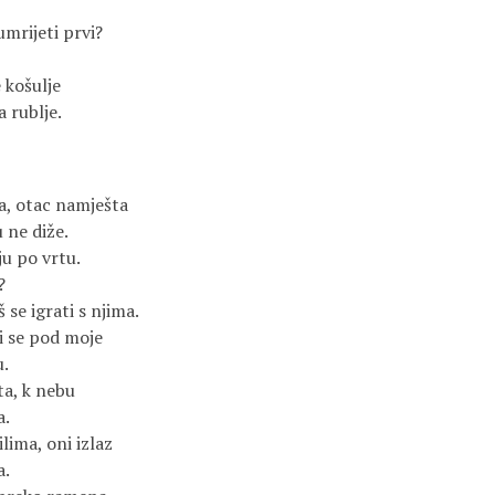
umrijeti prvi?
 košulje
a rublje.
đa, otac namješta
e diže.
ju po vrtu.
?
 se igrati s njima.
i se pod moje
.
ta, k nebu
.
lima, oni izlaz
.