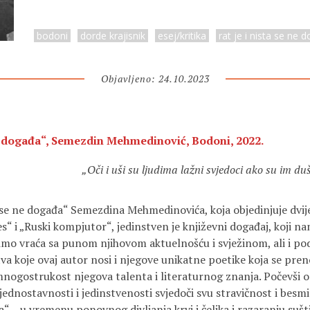
bodoni
dorde krajisnik
esej/kritika
rat je i nista se ne 
Objavljeno: 24.10.2023
ne događa“, Semezdin Mehmedinović, Bodoni, 2022.
„Oči i uši su ljudima lažni svjedoci ako su im du
a se ne događa“ Semezdina Mehmedinovića, koja objedinjuje dvij
s“ i „Ruski kompjutor“, jedinstven je književni događaj, koji n
mo vraća sa punom njihovom aktuelnošću i svježinom, ali i pod
a koje ovaj autor nosi i njegove unikatne poetike koja se pren
 mnogostrukost njegova talenta i literaturnog znanja. Počevši o
dnostavnosti i jedinstvenosti svjedoči svu stravičnost i besmi
đa“ – u vremenu ponovnog divljanja krvi i čelika i razaranju sušt