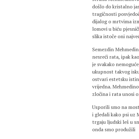
došlo do kristalno j
tragičnosti posvjedo
dijalog o mrtvima izm
lomovi u biću pjesnič
slika istoče oni najve
Semezdin Mehmedinovi
nesreći rata, ipak ka
je svakako nemoguće, 
ukupnost takvog isku
ostvari estetsku istin
vrijedna. Mehmedinov
zločina i rata unosi 
Usporili smo na mos
i gledali kako psi uz 
trgaju ljudski leš u s
onda smo produžili