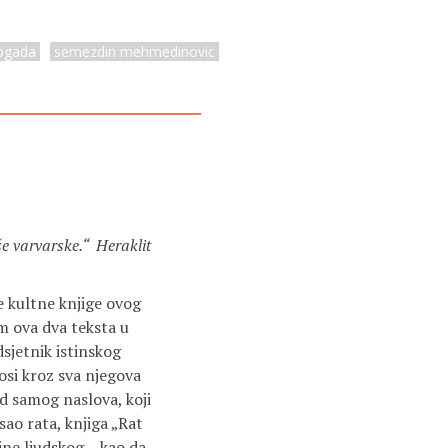
dogada
semezdin mehmedinovic
še varvarske.“ Heraklit
e kultne knjige ovog
am ova dva teksta u
sjetnik istinskog
osi kroz sva njegova
d samog naslova, koji
sao rata, knjiga „Rat
ine ljudskog – kao da