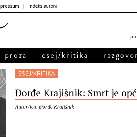
mpressum
Indeks autora
por
proza
esej/kritika
razgovo
ESEJ/KRITIKA
Đorđe Krajišnik: Smrt je opća
Autor/ica: Đorđe Krajišnik