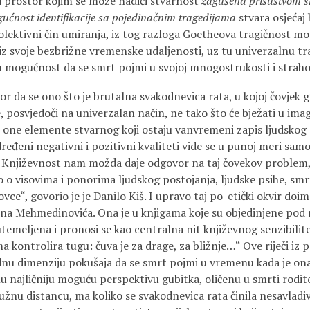
 prostor kojim se može nadići stvarnost
zagušena prisustvom s
ućnost identifikacije sa pojedinačnim tragedijama
stvara osjeća
olektivni čin umiranja, iz tog razloga Goetheova tragičnost mo
iz svoje bezbrižne vremenske udaljenosti, uz tu univerzalnu tra
ku mogućnost da se smrt pojmi u svojoj mnogostrukosti i straho
or da se ono što je brutalna svakodnevica rata, u kojoj čovjek 
posvjedoči na univerzalan način, ne tako što će bježati u imag
 one elemente stvarnog koji ostaju vanvremeni zapis ljudskog
eđeni negativni i pozitivni kvaliteti vide se u punoj meri sam
 Književnost nam možda daje odgovor na taj čovekov problem, 
 o visovima i ponorima ljudskog postojanja, ljudske psihe, smr
vce“, govorio je je Danilo Kiš. I upravo taj po-etički okvir doim
na Mehmedinovića. Ona je u knjigama koje su objedinjene pod 
temeljena i pronosi se kao centralna nit književnog senzibilit
a kontrolira tugu: čuva je za drage, za bližnje…“ Ove riječi i
dnu dimenziju pokušaja da se smrt pojmi u vremenu kada je ona 
 najličniju moguću perspektivu gubitka, oličenu u smrti rodite
užnu distancu, ma koliko se svakodnevica rata činila nesavladi