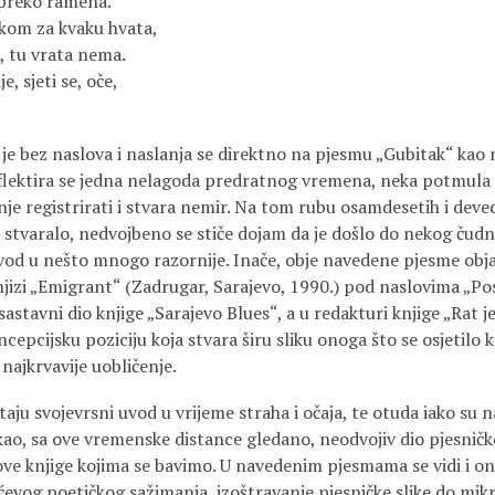
preko ramena.
ukom za kvaku hvata,
u vrata nema.
, sjeti se, oče,
a je bez naslova i naslanja se direktno na pjesmu „Gubitak“ kao n
flektira se jedna nelagoda predratnog vremena, neka potmula sl
činje registrirati i stvara nemir. Na tom rubu osamdesetih i deve
i stvaralo, nedvojbeno se stiče dojam da je došlo do nekog čud
 uvod u nešto mnogo razornije. Inače, obje navedene pjesme obj
izi „Emigrant“ (Zadrugar, Sarajevo, 1990.) pod naslovima „Posje
astavni dio knjige „Sarajevo Blues“, a u redakturi knjige „Rat je
cepcijsku poziciju koja stvara širu sliku onoga što se osjetilo k
najkrvavije uobličenje.
aju svojevrsni uvod u vrijeme straha i očaja, te otuda iako su 
kao, sa ove vremenske distance gledano, neodvojiv dio pjesničk
ove knjige kojima se bavimo. U navedenim pjesmama se vidi i ono
vog poetičkog sažimanja, izoštravanje pjesničke slike do mikro