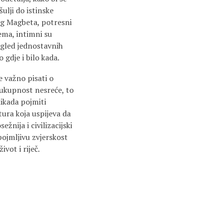
šulji do istinske
og Magbeta, potresni
ema, intimni su
zgled jednostavnih
 gdje i bilo kada.
 važno pisati o
i ukupnost nesreće, to
nikada pojmiti
ura koja uspijeva da
žnija i civilizacijski
ojmljivu zvjerskost
vot i riječ.