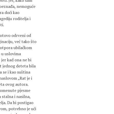
mrti
. Jer, kako sam
j beznađa, nemoguće
ra doći kao
gediju roditelja i
ti.
gotovo odrveni od
inaciju, već tako što
 otpora ubilačkom
o u uslovima
jer kad ona ne bi
t jednog deteta bila
a se i kao suština
naslovom „Rat je i
eta ovog autora.
z pomenute pjesme
stalna i nasilna,
lja. Da bi postigao
vom, potrebno je ući