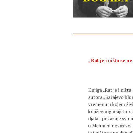
„Rat je i ništa se 
Knjiga „Rat je i ništ
autora „Sarajevo blue
vremenu u kojem živi
književnog majstorstv
djala i pokazuje svu
u Mehmedinovićevoj je
je i ništa se ne doga