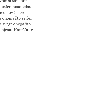
 svom strahu pred
tmosferi nose jednu
medinović u svom
e onome što se želi
ka svega onoga što
 u njemu. Navešću te