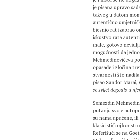
je pisana upravo sada
takvog u datom moment
autentično umjetničko
bjesnio rat izabrao o
iskustvo rata autenti
male, gotovo nevidljiv
mogućnosti da jedno
Mehmedinovićeva poeti
opasade i zločina tre
stvarnosti što nadila
pisao Sandor Marai,
se svijet dogodio u nj
Semezdin Mehmedinov
putanju svoje autopoe
su nama upućene, ili
klasicističkoj konstr
Referišući se na Goet