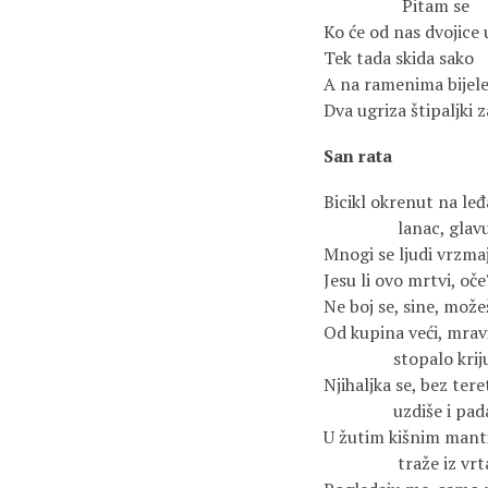
Pitam se
Ko će od nas dvojice 
Tek tada skida sako
A na ramenima bijele
Dva ugriza štipaljki z
San rata
Bicikl okrenut na le
lanac, glavu n
Mnogi se ljudi vrzma
Jesu li ovo mrtvi, oče
Ne boj se, sine, možeš
Od kupina veći, mrav
stopalo kriju
Njihaljka se, bez tere
uzdiše i pada
U žutim kišnim manti
traže iz vrta