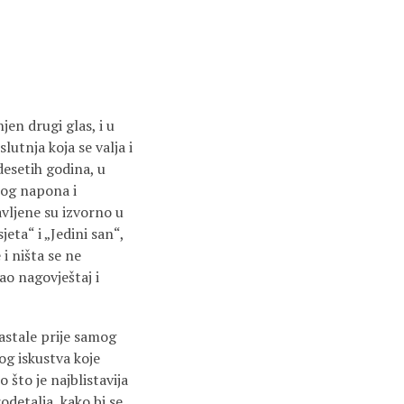
jen drugi glas, i u
utnja koja se valja i
desetih godina, u
nog napona i
avljene su izvorno u
ta“ i „Jedini san“,
 i ništa se ne
ao nagovještaj i
nastale prije samog
og iskustva koje
 što je najblistavija
detalja, kako bi se