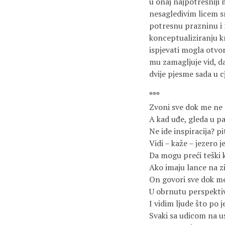
u onaj najpotresniji 
nesagledivim licem sm
potresnu prazninu i 
konceptualiziranju kn
ispjevati mogla otvor
mu zamagljuje vid, da
dvije pjesme sada u cj
***
Zvoni sve dok me ne
A kad uđe, gleda u pa
Ne ide inspiracija? pi
Vidi – kaže – jezero j
Da mogu preći teški 
Ako imaju lance na 
On govori sve dok me
U obrnutu perspektiv
I vidim ljude što po 
Svaki sa udicom na u