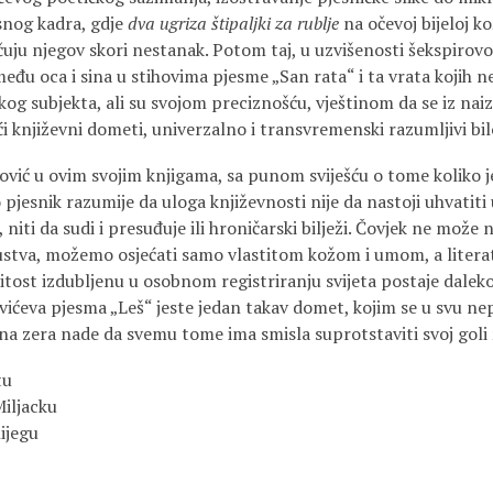
asnog kadra, gdje
dva ugriza štipaljki za rublje
na očevoj bijeloj ko
čuju njegov skori nestanak. Potom taj, u uzvišenosti šekspirov
eđu oca i sina u stihovima pjesme „San rata“ i ta vrata kojih n
kog subjekta, ali su svojom preciznošću, vještinom da se iz nai
ći književni dometi, univerzalno i transvremenski razumljivi bilo
ć u ovim svojim knjigama, sa punom sviješću o tome koliko je
o pjesnik razumije da uloga književnosti nije da nastoji uhvatit
niti da sudi i presuđuje ili hroničarski bilježi. Čovjek ne može 
stva, možemo osjećati samo vlastitom kožom i umom, a literat
itost izdubljenu u osobnom registriranju svijeta postaje dalekose
ićeva pjesma „Leš“ jeste jedan takav domet, kojim se u svu nep
ona zera nade da svemu tome ima smisla suprotstaviti svoj goli ži
tu
Miljacku
nijegu