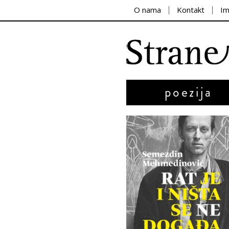
O nama
Kontakt
I
poezija