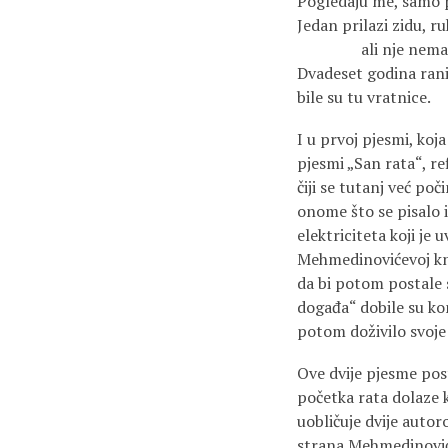
Pogledaju me, samo 
Jedan prilazi zidu, r
ali nje nema, t
Dvadeset godina ranije
bile su tu vratnice.
I u prvoj pjesmi, koj
pjesmi „San rata“, re
čiji se tutanj već po
onome što se pisalo 
elektriciteta koji je
Mehmedinovićevoj knj
da bi potom postale s
događa“ dobile su kon
potom doživilo svoje 
Ove dvije pjesme post
početka rata dolaze 
uobličuje dvije autor
strana Mehmedinoviće