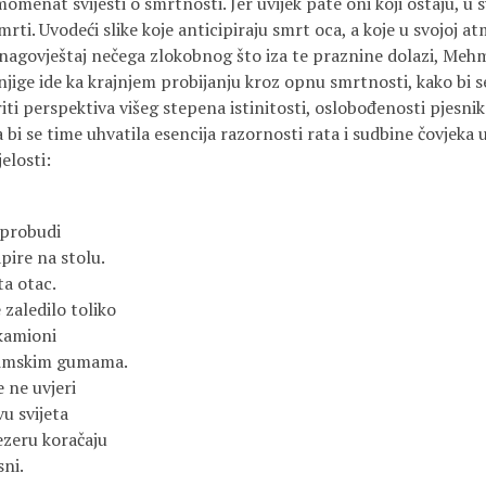
momenat svijesti o smrtnosti. Jer uvijek pate oni koji ostaju, u
rti. Uvodeći slike koje anticipiraju smrt oca, a koje u svojoj a
nagovještaj nečega zlokobnog što iza te praznine dolazi, Meh
jige ide ka krajnjem probijanju kroz opnu smrtnosti, kako bi s
iti perspektiva višeg stepena istinitosti, oslobođenosti pjesni
 bi se time uhvatila esencija razornosti rata i sudbine čovjeka
elosti:
 probudi
pire na stolu.
ta otac.
e zaledilo toliko
kamioni
zimskim gumama.
 ne uvjeri
u svijeta
jezeru koračaju
sni.