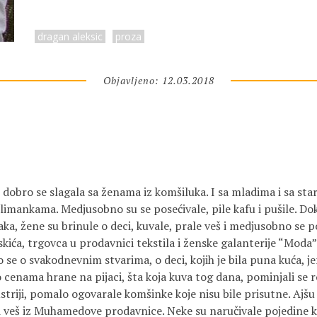
dragan aleksic
proza
Objavljeno: 12.03.2018
dobro se slagala sa ženama iz komšiluka. I sa mladima i sa star
imankama. Medjusobno su se posećivale, pile kafu i pušile. Dok
ka, žene su brinule o deci, kuvale, prale veš i medjusobno se p
ća, trgovca u prodavnici tekstila i ženske galanterije “Moda” 
o se o svakodnevnim stvarima, o deci, kojih je bila puna kuća, je
 cenama hrane na pijaci, šta koja kuva tog dana, pominjali se rod
striji, pomalo ogovarale komšinke koje nisu bile prisutne. Ajš
 i veš iz Muhamedove prodavnice. Neke su naručivale pojedine k