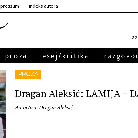
mpressum
Indeks autora
por
proza
esej/kritika
razgovo
PROZA
Dragan Aleksić: LAMIJA + 
Autor/ica: Dragan Aleksić