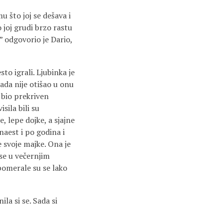
 što joj se dešava i
 joj grudi brzo rastu
,” odgovorio je Dario,
sto igrali. Ljubinka je
kada nije otišao u onu
 bio prekriven
sila bili su
, lepe dojke, a sjajne
naest i po godina i
se svoje majke. Ona je
se u večernjim
 pomerale su se lako
ila si se. Sada si