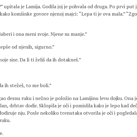
” upitala je Lamija. Godila joj je pohvala od druga. Po prvi put 
la kako komšinke govore njenoj majci: “Lepa ti je ova mala.” “Zgo
uberi i ona meni svoje. Njene su manje.”
Lepše od njenih, sigurno.”
e sise. Da li ti želiš da ih dotakneš.”
 ih stežeš, to me boli.”
ao desnu ruku i nežno je položio na Lamijinu levu dojku. Ona j
an, drhtav dodir. Sklopila je oči i pomislila kako je lepo kad de
dodiruje nju. Posle nekoliko trenutaka otvorila je oči i pogledala
ruku.
e.