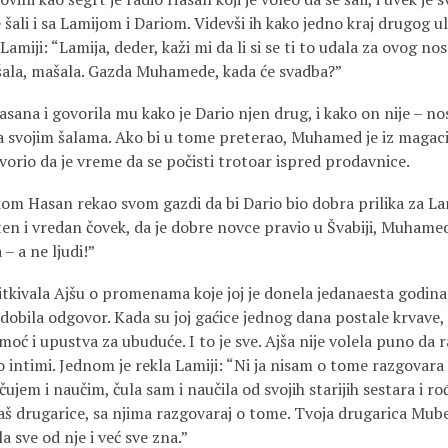
e šali i sa Lamijom i Dariom. Videvši ih kako jedno kraj drugo
amiji: “Lamija, deder, kaži mi da li si se ti to udala za ovog noso
šala, mašala. Gazda Muhamede, kada će svadba?”
Hasana i govorila mu kako je Dario njen drug, i kako on nije – n
sa svojim šalama. Ako bi u tome preterao, Muhamed je iz magac
vorio da je vreme da se počisti trotoar ispred prodavnice.
kom Hasan rekao svom gazdi da bi Dario bio dobra prilika za Lam
en i vredan čovek, da je dobre novce pravio u Švabiji, Muhamed 
 – a ne ljudi!”
itkivala Ajšu o promenama koje joj je donela jedanaesta godina.
i dobila odgovor. Kada su joj gaćice jednog dana postale krvave, 
pomoć i upustva za ubuduće. I to je sve. Ajša nije volela puno da
o intimi. Jednom je rekla Lamiji: “Ni ja nisam o tome razgovar
čujem i naučim, čula sam i naučila od svojih starijih sestara i ro
š drugarice, sa njima razgovaraj o tome. Tvoja drugarica Muber
a sve od nje i već sve zna.”