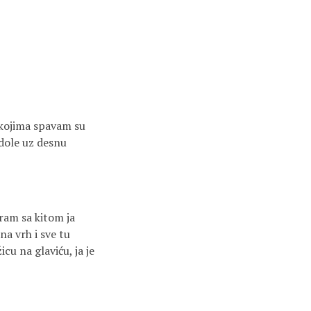
u kojima spavam su
 dole uz desnu
gram sa kitom ja
na vrh i sve tu
u na glaviću, ja je