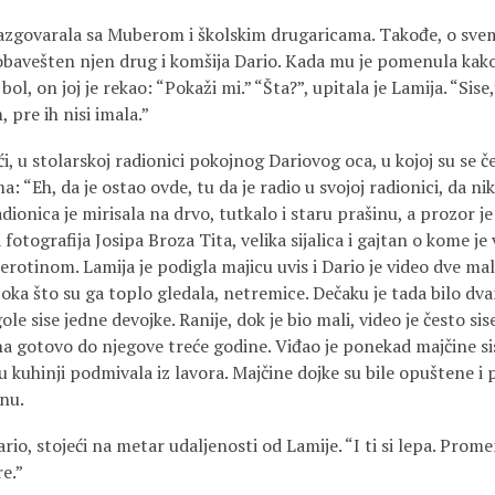
razgovarala sa Muberom i školskim drugaricama. Takođe, o svemu
 obavešten njen drug i komšija Dario. Kada mu je pomenula kako
bol, on joj je rekao: “Pokaži mi.” “Šta?”, upitala je Lamija. “Sise
, pre ih nisi imala.”
ći, u stolarskoj radionici pokojnog Dariovog oca, u kojoj su se če
: “Eh, da je ostao ovde, tu da je radio u svojoj radionici, da ni
nica je mirisala na drvo, tutkalo i staru prašinu, a prozor je
tografija Josipa Broza Tita, velika sijalica i gajtan o kome je vi
otinom. Lamija je podigla majicu uvis i Dario je video dve male
 oka što su ga toplo gledala, netremice. Dečaku je tada bilo dva
ole sise jedne devojke. Ranije, dok je bio mali, video je često si
a gotovo do njegove treće godine. Viđao je ponekad majčine si
u kuhinji podmivala iz lavora. Majčine dojke su bile opuštene i
anu.
rio, stojeći na metar udaljenosti od Lamije. “I ti si lepa. Promen
e.”