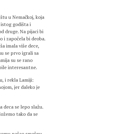
lištu u Nemačkoj, koja
istog godišta i
d druge. Na pijaci bi
o i započela bi deoba.
jša imala više dece,
u se prvo igrali sa
Lamija su se rano
 bile interesantne.
, i rekla Lamiji:
ojom, jer daleko je
a deca se lepo slažu.
 Možemo tako da se
e svemu našao smešnu