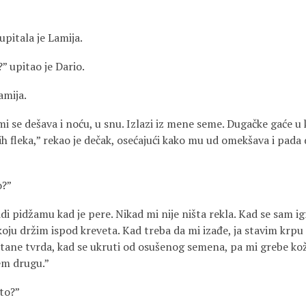
upitala je Lamija.
?” upitao je Dario.
amija.
mi se dešava i noću, u snu. Izlazi iz mene seme. Dugačke gaće 
h fleka,” rekao je dečak, osećajući kako mu ud omekšava i pada
o?”
i pidžamu kad je pere. Nikad mi nije ništa rekla. Kad se sam i
oju držim ispod kreveta. Kad treba da mi izađe, ja stavim krpu 
tane tvrda, kad se ukruti od osušenog semena, pa mi grebe kožic
em drugu.”
 to?”