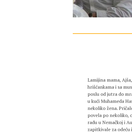
Lamijina mama, Ajša, 
hrišćankama i sa musl
poslu od jutra do mra
u kući Muhameda Haski
nekoliko žena. Pričal
povela po nekoliko, o
radu u Nemačkoj i Au
zapitkivale za odeću