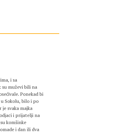
ima, i sa
 su muževi bili na
osećivale. Ponekad bi
u Sokolu, bilo i po
r je svaka majka
jaci i prijatelji na
u su komšinke
omade i dan ili dva