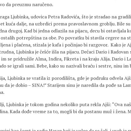
novo da preuzmu naručeno.
draga Ljubinka, udovica Petra Radovića, što je stradao na gradi
 pet kuća dalje, na uzbrdici prema pravoslavnom groblju. Bile su 
na drugoj. Kad bi jedna odlazila na pijacu, decu bi ostavljala ko
i ostalih potrepština za obe. Po povratku bi stavila cegere na st
jena i plaćena, stizala je kafa i počinjao bi razgovor. Kako je A
rudna, Ljubinka je češće išla na pijacu. Dečaci Dario i Radovan s
im se pridružile Alma, Indira, Fikreta i na kraju Alija. Dario i 
rado se igrali sami. Bebe, kako su nazivali braću i sestre, nisu im
ja, Ljubinka se vratila iz porodilišta, gde je podruku odvela Ajšu
mu da je dobio – SINA!” Starijem sinu je naredila da pođe sa Lam
a.
bilji, Ljubinka je tokom godina nekoliko puta rekla Ajši: “Ova naš
dina. Kada dođe vreme za to, mogli bi da postanu muž i žena.
ni kao šegrt je radio Hasan koji je voleo da se šali, i uvek j