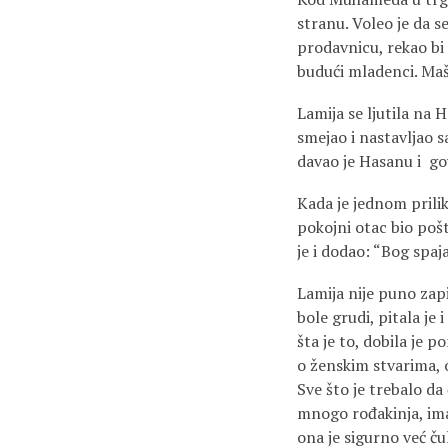
stranu. Voleo je da s
prodavnicu, rekao bi L
budući mladenci. Ma
Lamija se ljutila na 
smejao i nastavljao 
davao je Hasanu i go
Kada je jednom prili
pokojni otac bio pošt
je i dodao: “Bog spaja
Lamija nije puno zap
bole grudi, pitala je 
šta je to, dobila je 
o ženskim stvarima, 
Sve što je trebalo da 
mnogo rođakinja, ima
ona je sigurno već čul