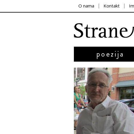
O nama
Kontakt
I
poezija