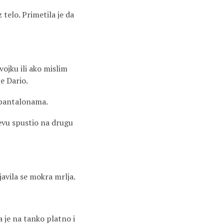
 telo. Primetila je da
vojku ili ako mislim
e Dario.
a pantalonama.
levu spustio na drugu
javila se mokra mrlja.
 je na tanko platno i