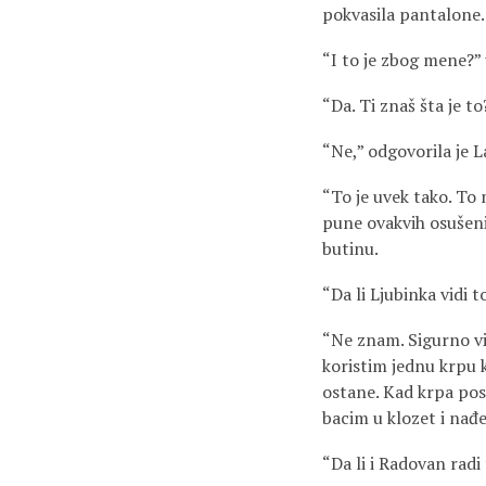
pokvasila pantalone.
“I to je zbog mene?” 
“Da. Ti znaš šta je to
“Ne,” odgovorila je L
“To je uvek tako. To 
pune ovakvih osušeni
butinu.
“Da li Ljubinka vidi t
“Ne znam. Sigurno vid
koristim jednu krpu k
ostane. Kad krpa pos
bacim u klozet i nađ
“Da li i Radovan radi