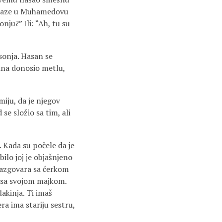
g ulaze u Muhamedovu
nju?” Ili: “Ah, tu su
osonja. Hasan se
ina donosio metlu,
iju, da je njegov
se složio sa tim, ali
 Kada su počele da je
bilo joj je objašnjeno
 razgovara sa ćerkom
a sa svojom majkom.
đakinja. Ti imaš
a ima stariju sestru,