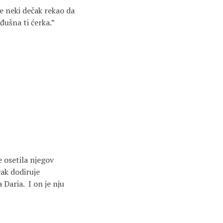
je neki dečak rekao da
đušna ti ćerka.”
e osetila njegov
čak dodiruje
 Daria. I on je nju