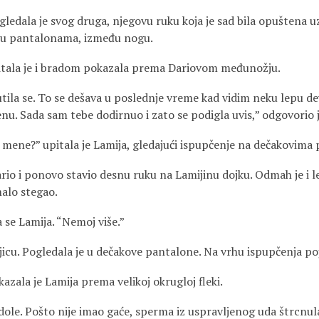
ledala je svog druga, njegovu ruku koja je sad bila opuštena uz
 u pantalonama, između nogu.
pitala je i bradom pokazala prema Dariovom međunožju.
utila se. To se dešava u poslednje vreme kad vidim neku lepu de
enu. Sada sam tebe dodirnuo i zato se podigla uvis,” odgovorio j
g mene?” upitala je Lamija, gledajući ispupčenje na dečakovim
ario i ponovo stavio desnu ruku na Lamijinu dojku. Odmah je i 
malo stegao.
a se Lamija. “Nemoj više.”
jicu. Pogledala je u dečakove pantalone. Na vrhu ispupčenja po
kazala je Lamija prema velikoj okrugloj fleki.
dole. Pošto nije imao gaće, sperma iz uspravljenog uda štrcnula