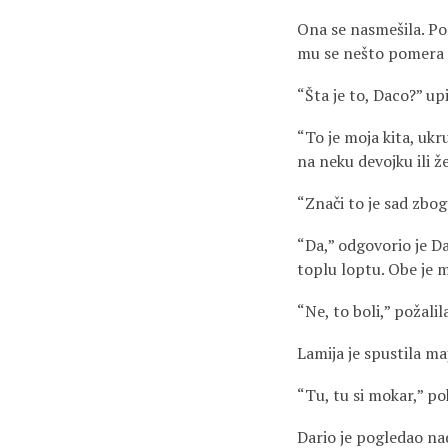
Ona se nasmešila. Pog
mu se nešto pomera
“Šta je to, Daco?” u
“To je moja kita, ukr
na neku devojku ili ž
“Znači to je sad zbo
“Da,” odgovorio je D
toplu loptu. Obe je 
“Ne, to boli,” požalil
Lamija je spustila ma
“Tu, tu si mokar,” po
Dario je pogledao na