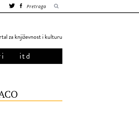
tal za književnost i kulturu
ri
itd
DACO