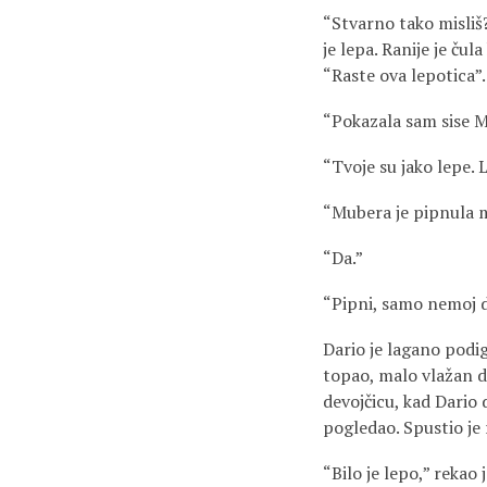
“Stvarno tako misliš?
je lepa. Ranije je ču
“Raste ova lepotica”.
“Pokazala sam sise M
“Tvoje su jako lepe. 
“Mubera je pipnula moj
“Da.”
“Pipni, samo nemoj da
Dario je lagano podig
topao, malo vlažan dl
devojčicu, kad Dario 
pogledao. Spustio je 
“Bilo je lepo,” rekao j