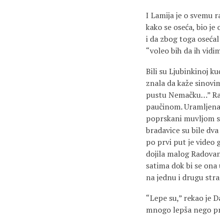
I Lamija je o svemu 
kako se oseća, bio je
i da zbog toga osećal 
“voleo bih da ih vidim
Bili su Ljubinkinoj ku
znala da kaže sinovima
pustu Nemačku…” Radio
paučinom. Uramljena fo
poprskani muvljom ser
bradavice su bile dva
po prvi put je video g
dojila malog Radovan
satima dok bi se ona 
na jednu i drugu str
“Lepe su,” rekao je Da
mnogo lepša nego pr