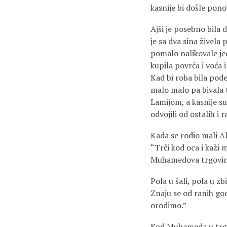
kasnije bi došle po
Ajši je posebno bila 
je sa dva sina živela
pomalo nalikovale jed
kupila povrća i voća 
Kad bi roba bila podel
malo malo pa bivala t
Lamijom, a kasnije su 
odvojili od ostalih i 
Kada se rodio mali Ali
“Trči kod oca i kaži 
Muhamedova trgovin
Pola u šali, pola u z
Znaju se od ranih go
orodimo.”
Kod Muhameda u trgovi