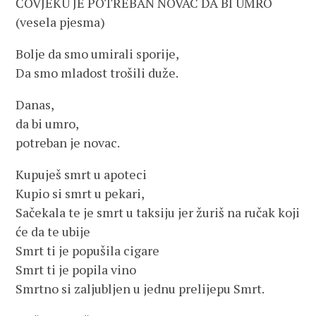
ČOVJEKU JE POTREBAN NOVAC DA BI UMRO
(vesela pjesma)
Bolje da smo umirali sporije,
Da smo mladost trošili duže.
Danas,
da bi umro,
potreban je novac.
Kupuješ smrt u apoteci
Kupio si smrt u pekari,
Sačekala te je smrt u taksiju jer žuriš na ručak koji
će da te ubije
Smrt ti je popušila cigare
Smrt ti je popila vino
Smrtno si zaljubljen u jednu prelijepu Smrt.