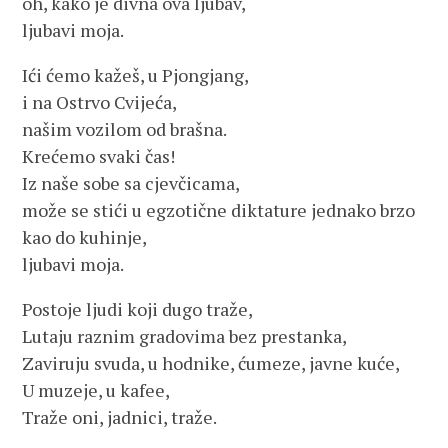
oh, kako je divna ova ljubav,
ljubavi moja.
Ići ćemo kažeš, u Pjongjang,
i na Ostrvo Cvijeća,
našim vozilom od brašna.
Krećemo svaki čas!
Iz naše sobe sa cjevčicama,
može se stići u egzotične diktature jednako brzo
kao do kuhinje,
ljubavi moja.
Postoje ljudi koji dugo traže,
Lutaju raznim gradovima bez prestanka,
Zaviruju svuda, u hodnike, ćumeze, javne kuće,
U muzeje, u kafee,
Traže oni, jadnici, traže.