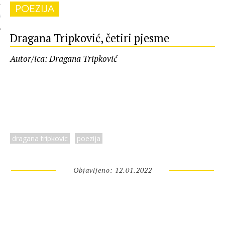
POEZIJA
 AUTORA
Dragana Tripković, četiri pjesme
Autor/ica: Dragana Tripković
dragana tripkovic
poezija
Objavljeno: 12.01.2022