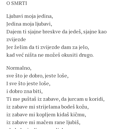
O SMRTI
Ljubavi moja jedina,
Jedina moja ljubavi,
Dajem ti sjajne breskve da jedeš, sjajne kao
zvijezde
Jer želim da ti zvijezde dam za jelo,
kad već ništa ne možeš okusiti drugo.
Normalno,
sve što je dobro, jeste loše,
I sve što jeste loše,
i dobro zna biti,
Ti me puštaš iz zabave, da jurcam u koridi,
iz zabave mi strijelama bodeš kožu,
iz zabave mi kopljem kidaš kičmu,
iz zabave mi mačem rane ljubiš,