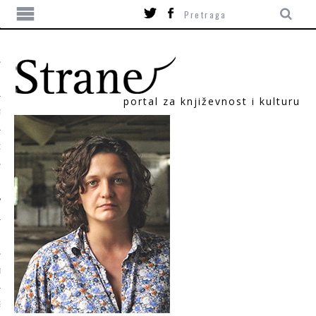
portal za književnost i kulturu
TIKA
ORI
T
SUM