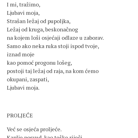
I mi, tražimo,
Ljubavi moja,
Strašan ležaj od pupoljka,
Ležaj od kruga, beskonačnog
na kojem loši osjećaji odlaze u zaborav.
Samo ako neka ruka stoji ispod tvoje,
iznad moje
kao pomoć progonu lošeg,
postoji taj ležaj od raja, na kom ćemo
okupani, zaspati,
Ljubavi moja.
PROLJEĆE
Već se osjeća proljeće.
Kaplje posvud, kao teške riječi