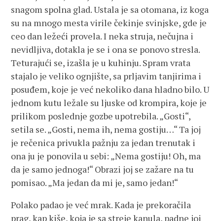
snagom spolna glad. Ustala je sa otomana, iz koga
su na mnogo mesta virile čekinje svinjske, gde je
ceo dan ležeći provela. I neka struja, nečujna i
nevidljiva, dotakla je se i ona se ponovo stresla.
Teturajući se, izašla je u kuhinju. Spram vrata
stajalo je veliko ognjište, sa prljavim tanjirima i
posuđem, koje je već nekoliko dana hladno bilo. U
jednom kutu ležale su ljuske od krompira, koje je
prilikom poslednje gozbe upotrebila. „Gosti“,
setila se. „Gosti, nema ih, nema gostiju…“ Ta joj
je rečenica privukla pažnju za jedan trenutak i
ona ju je ponovila u sebi: „Nema gostiju! Oh, ma
da je samo jednoga!“ Obrazi joj se zažare na tu
pomisao. „Ma jedan da mi je, samo jedan!“
Polako padao je već mrak. Kada je prekoračila
prag, kap kiše, koja je sa streje kanula, padne joj