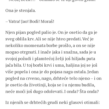
Ona je stenjala.
– Vatra! Jao! Bodi! Moraš!
Njen pijan pogled palio je. On je osetio da ga je
sveg oblila krv. Ali se nije hteo predati. Već je
nekoliko momenata borbe prošlo, a on se nije
mogao otrgnuti. I inače jaka i snažna, sada je u
svojoj požudi i plamtećoj želji još hiljadu puta
jača bila. U toj borbi krvi i uma, haljina joj se još
više popela i ona je do pojasa naga ostala. Jedan
pogled na crveno, nago, drhteće telo njeno – i on
je osetio da životinji, koja se i u njemu budila,
neće moći još dugo odolevati. I onda? Šta onda?
Iz njenih se drhtećih grudi neki glasovi otimali: