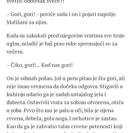
svetlo: odblesak sveće?!
– Gori, gori! – poviče sada i on i pojuri napolje.
Mališani za njim.
Kada su zakukali pred njegovim vratima sve troje
uglas, mladić je baš prao ruke spremajući se za
večeru.
– Čiko, gori!… Kod nas gori!
On je odmah pošao. Još u putu pitao je šta gori, ali
nije imao vremena da dočeka odgovor. Stigavši u
kuhinju udario ga je zadah ustajalog jela i
đubreta. Ostavivši vrata za sobom otvorena, otrča
u sobu. Prvo što mu je palo u oči, bila je njena
crvena, debela, gola noga. I nehotice je zastao.
Kao da ga je zahvatio talas crvene putenosti koji