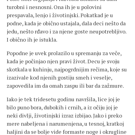
turobni i nesnosni. Ona ih je u polovini
prespavala, lenjo i životinjski. Pokatkad je u
podne, kada je obično ustajala, dala deci nešto da
jedu, nešto rđavo i za njene goste neupotrebljivo.
I obično ih je istukla.
Popodne je uvek prolazilo u spremanju za veče,
kada je počinjao njen pravi život. Decu je svoju
skotkala u kuhinju, najpogrdnijim rečima, koje su
izazivale kod njenih gostiju smeh i veselje,
zapovedila im da omah zaspu ili bar da zažmure.
Iako je tek tridesetu godinu navršila, lice joj je
bilo puno bora, dubokih i crnih, a iz očiju joj je
neki divlji, životinjski izraz izbijao. Jako i preko
mere nabeljena i narumenjena, u tesnoj, kratkoj
haljini da se bolje vide formaste noge i okrugline