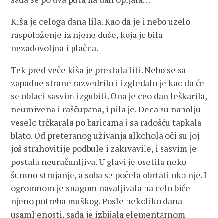
Kiša je celoga dana lila. Kao da je i nebo uzelo
raspoloženje iz njene duše, koja je bila
nezadovoljna i plačna.
Tek pred veče kiša je prestala liti. Nebo se sa
zapadne strane razvedrilo i izgledalo je kao da će
se oblaci sasvim izgubiti. Ona je ceo dan leškarila,
neumivena i raščupana, i pila je. Deca su napolju
veselo trčkarala po baricama i sa radošću tapkala
blato. Od preteranog uživanja alkohola oči su joj
još strahovitije podbule i zakrvavile, i sasvim je
postala neuračunljiva. U glavi je osetila neko
šumno strujanje, a soba se počela obrtati oko nje. I
ogromnom je snagom navaljivala na celo biće
njeno potreba muškog. Posle nekoliko dana
usamljenosti, sada je izbijala elementarnom