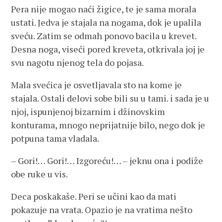
Pera nije mogao naći žigice, te je sama morala
ustati. Jedva je stajala na nogama, dok je upalila
sveću. Zatim se odmah ponovo bacila u krevet.
Desna noga, viseći pored kreveta, otkrivala joj je
svu nagotu njenog tela do pojasa.
Mala svećica je osvetljavala sto na kome je
stajala. Ostali delovi sobe bili su u tami. i sada je u
njoj, ispunjenoj bizarnim i džinovskim
konturama, mnogo neprijatnije bilo, nego dok je
potpuna tama vladala.
– Gori!… Gori!… Izgoreću!… – jeknu ona i podiže
obe ruke u vis.
Deca poskakaše. Peri se učini kao da mati
pokazuje na vrata. Opazio je na vratima nešto