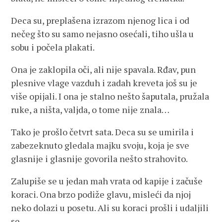
Deca su, preplašena izrazom njenog lica i od
nečeg što su samo nejasno osećali, tiho ušla u
sobu i počela plakati.
Ona je zaklopila oči, ali nije spavala. Rđav, pun
plesnive vlage vazduh i zadah kreveta još su je
više opijali. I ona je stalno nešto šaputala, pružala
ruke, a ništa, valjda, o tome nije znala…
Tako je prošlo četvrt sata. Deca su se umirila i
zabezeknuto gledala majku svoju, koja je sve
glasnije i glasnije govorila nešto strahovito.
Zalupiše se u jedan mah vrata od kapije i začuše
koraci. Ona brzo podiže glavu, misleći da njoj
neko dolazi u posetu. Ali su koraci prošli i udaljili
se.