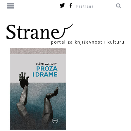
portal za književnost i kulturu
TIKA
ORI
T
SUM