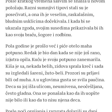
Posle kratkog vremena sasvim se snašla u novom
položaju. Razni sumnjivi tipovi stali su je
posećivati, a ona ih je veselim, raskalašnim,
bludnim usklicima dočekivala. I kada bi se
ukazala zgoda, svojim susedima prikazivala bi ih
kao svoju braću, šogore i rodbinu.
Pola godine je prošlo već i piće otelo maha
potpuno. Redak je bio dan kada se nije još rano,
izjutra opila. Kuću je svoju potpuno zanemarila.
Kiša je sa, nekada belih, zidova sprala kreč i sada
su izgledali šareni, žuto-beli. Prozori su prljavi
bili od muha. A u uglovima gusta se svila paučina.
Deca su joj išla ulicom, neumivena, neočešljana,
često gladna. Ona se ponašala kao da ih uopšte
nije bilo ili kao da to nisu njena deca.
Posle noći orgijanja i razvrata dolazili su dani