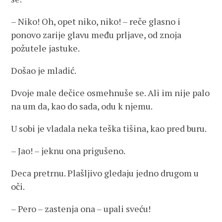
– Niko! Oh, opet niko, niko! – reče glasno i
ponovo zarije glavu među prljave, od znoja
požutele jastuke.
Došao je mladić.
Dvoje male dečice osmehnuše se. Ali im nije palo
na um da, kao do sada, odu k njemu.
U sobi je vladala neka teška tišina, kao pred buru.
– Jao! – jeknu ona prigušeno.
Deca pretrnu. Plašljivo gledaju jedno drugom u
oči.
– Pero – zastenja ona – upali sveću!