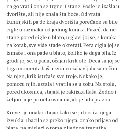
na go vrat i ona se trgne. I stane. Posle je izašla u
dvorište, ali nije znala šta hoće. Od vrata
kuhinjskih pa do kraja dvorišta poređane su bile
cigle u razmaku od jednog koraka. Pazeći da ne
stane pored cigle u blato, u glavi joj se, s koraka
na korak, sve više stade okretati. Peta cigla joj se
izmače i ona pade u blato, koliko je duga bila. Iz
grudi joj se, u padu, očajan krik ote. Deca su joj se
toga momenta baš u svinjcu zabavljala sa nečim.
Na njen, krik istrčaše sve troje. Nekako je,
pomoću njih, ustala i vratila se u sobu. Na stolu,
pored ukosnica, stajala je rakijska flaša. Žedno i
željno ju je prinela usnama, ali je bila prazna.
Krevet je onako stajao kako se jutros iz njega
izvukla. I bacila se preko njega, onako prljava od
blata, ne misleći o tome nijednog trenutka.