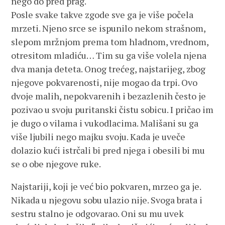
nego do pred prag.
Posle svake takve zgode sve ga je više počela
mrzeti. Njeno srce se ispunilo nekom strašnom,
slepom mržnjom prema tom hladnom, vrednom,
otresitom mladiću… Tim su ga više volela njena
dva manja deteta. Onog trećeg, najstarijeg, zbog
njegove pokvarenosti, nije mogao da trpi. Ovo
dvoje malih, nepokvarenih i bezazlenih često je
pozivao u svoju puritanski čistu sobicu. I pričao im
je dugo o vilama i vukodlacima. Mališani su ga
više ljubili nego majku svoju. Kada je uveče
dolazio kući istrčali bi pred njega i obesili bi mu
se o obe njegove ruke.
Najstariji, koji je već bio pokvaren, mrzeo ga je.
Nikada u njegovu sobu ulazio nije. Svoga brata i
sestru stalno je odgovarao. Oni su mu uvek