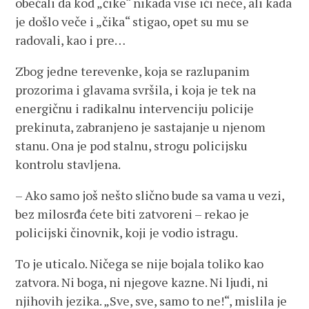
obećali da kod „čike“ nikada više ići neće, ali kada
je došlo veče i „čika“ stigao, opet su mu se
radovali, kao i pre…
Zbog jedne terevenke, koja se razlupanim
prozorima i glavama svršila, i koja je tek na
energičnu i radikalnu intervenciju policije
prekinuta, zabranjeno je sastajanje u njenom
stanu. Ona je pod stalnu, strogu policijsku
kontrolu stavljena.
– Ako samo još nešto slično bude sa vama u vezi,
bez milosrđa ćete biti zatvoreni – rekao je
policijski činovnik, koji je vodio istragu.
To je uticalo. Ničega se nije bojala toliko kao
zatvora. Ni boga, ni njegove kazne. Ni ljudi, ni
njihovih jezika. „Sve, sve, samo to ne!“, mislila je