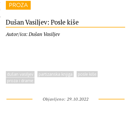
PROZA
 AUTORA
Dušan Vasiljev: Posle kiše
Autor/ica: Dušan Vasiljev
dušan vasiljev
partizanska knjiga
posle kiše
proza i drame
Objavljeno: 29.10.2022