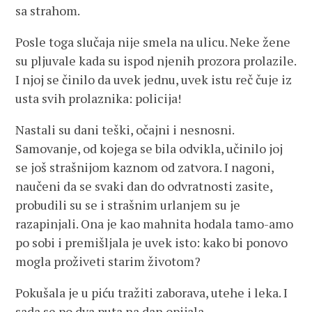
sa strahom.
Posle toga slučaja nije smela na ulicu. Neke žene
su pljuvale kada su ispod njenih prozora prolazile.
I njoj se činilo da uvek jednu, uvek istu reč čuje iz
usta svih prolaznika: policija!
Nastali su dani teški, očajni i nesnosni.
Samovanje, od kojega se bila odvikla, učinilo joj
se još strašnijom kaznom od zatvora. I nagoni,
naučeni da se svaki dan do odvratnosti zasite,
probudili su se i strašnim urlanjem su je
razapinjali. Ona je kao mahnita hodala tamo-amo
po sobi i premišljala je uvek isto: kako bi ponovo
mogla proživeti starim životom?
Pokušala je u piću tražiti zaborava, utehe i leka. I
sada se po dva puta na dan opijala…