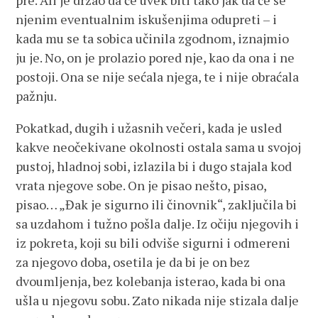
pre. Ali je držao da će uvek biti tako jak da će se
njenim eventualnim iskušenjima odupreti – i
kada mu se ta sobica učinila zgodnom, iznajmio
ju je. No, on je prolazio pored nje, kao da ona i ne
postoji. Ona se nije sećala njega, te i nije obraćala
pažnju.
Pokatkad, dugih i užasnih večeri, kada je usled
kakve neočekivane okolnosti ostala sama u svojoj
pustoj, hladnoj sobi, izlazila bi i dugo stajala kod
vrata njegove sobe. On je pisao nešto, pisao,
pisao… „Đak je sigurno ili činovnik“, zaključila bi
sa uzdahom i tužno pošla dalje. Iz očiju njegovih i
iz pokreta, koji su bili odviše sigurni i odmereni
za njegovo doba, osetila je da bi je on bez
dvoumljenja, bez kolebanja isterao, kada bi ona
ušla u njegovu sobu. Zato nikada nije stizala dalje