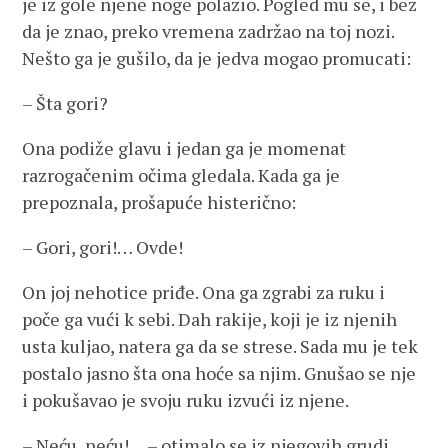
je iz gole njene noge polazio. Pogled mu se, i bez
da je znao, preko vremena zadržao na toj nozi.
Nešto ga je gušilo, da je jedva mogao promucati:
– Šta gori?
Ona podiže glavu i jedan ga je momenat
razrogačenim očima gledala. Kada ga je
prepoznala, prošapuće histerično:
– Gori, gori!… Ovde!
On joj nehotice priđe. Ona ga zgrabi za ruku i
poče ga vući k sebi. Dah rakije, koji je iz njenih
usta kuljao, natera ga da se strese. Sada mu je tek
postalo jasno šta ona hoće sa njim. Gnušao se nje
i pokušavao je svoju ruku izvući iz njene.
– Neću, neću!… – otimalo se iz njegovih grudi.