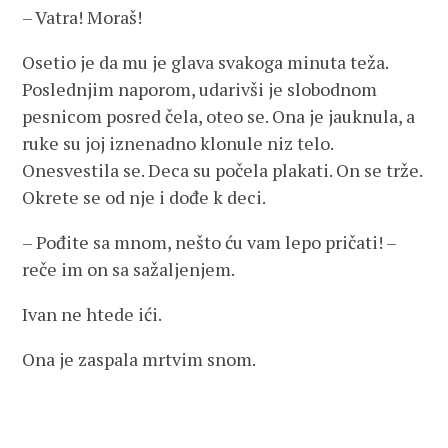
– Vatra! Moraš!
Osetio je da mu je glava svakoga minuta teža.
Poslednjim naporom, udarivši je slobodnom
pesnicom posred čela, oteo se. Ona je jauknula, a
ruke su joj iznenadno klonule niz telo.
Onesvestila se. Deca su počela plakati. On se trže.
Okrete se od nje i dođe k deci.
– Pođite sa mnom, nešto ću vam lepo pričati! –
reče im on sa sažaljenjem.
Ivan ne htede ići.
Ona je zaspala mrtvim snom.