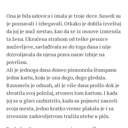
Ona je bila udovica i imala je troje dece. Susedi su
je poznavali i izbegavali. Otkako je dobila izveštaj
da joj je muž nestao, kao da se iz osnove izmenila
ta žena. Ukroćena strahom od teške pesnice
muževljeve, savlađivala se do toga dana i nije
dozvoljavala da njena prava narav izbije na
površinu.
Ali je jednoga dana doneo pismonoša štampanu
jednu kartu, koju je ona dugo, dugo gledala.
Razumela je odmah, ali je više dana prošlo dok je
shvatila svoj položaj, stvoren tom kartom. I kada
joj se u glavi razbistrilo, kada su pojmovi zauzeli
svoja mesta, jedno kratko vreme plakala je i sa
izvesnim zadovoljstvom tražila utehe u piću.