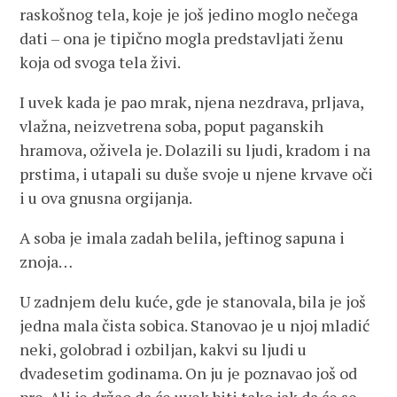
raskošnog tela, koje je još jedino moglo nečega
dati – ona je tipično mogla predstavljati ženu
koja od svoga tela živi.
I uvek kada je pao mrak, njena nezdrava, prljava,
vlažna, neizvetrena soba, poput paganskih
hramova, oživela je. Dolazili su ljudi, kradom i na
prstima, i utapali su duše svoje u njene krvave oči
i u ova gnusna orgijanja.
A soba je imala zadah belila, jeftinog sapuna i
znoja…
U zadnjem delu kuće, gde je stanovala, bila je još
jedna mala čista sobica. Stanovao je u njoj mladić
neki, golobrad i ozbiljan, kakvi su ljudi u
dvadesetim godinama. On ju je poznavao još od