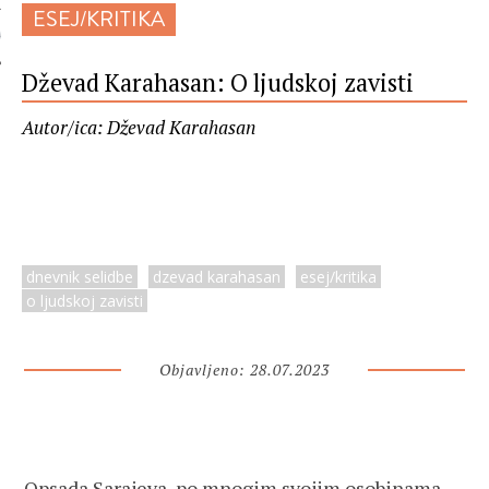
ESEJ/KRITIKA
 AUTORA
Dževad Karahasan: O ljudskoj zavisti
Autor/ica: Dževad Karahasan
dnevnik selidbe
dzevad karahasan
esej/kritika
o ljudskoj zavisti
Objavljeno: 28.07.2023
Opsada Sarajeva, po mnogim svojim osobinama,