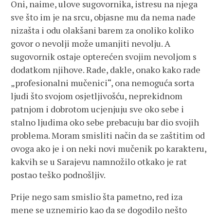
Oni, naime, ulove sugovornika, istresu na njega
sve što im je na srcu, objasne mu da nema nade
nizašta i odu olakšani barem za onoliko koliko
govor o nevolji može umanjiti nevolju. A
sugovornik ostaje opterećen svojim nevoljom s
dodatkom njihove. Rade, dakle, onako kako rade
„profesionalni mučenici“, ona nemoguća sorta
ljudi što svojom osjetljivošću, neprekidnom
patnjom i dobrotom ucjenjuju sve oko sebe i
stalno ljudima oko sebe prebacuju bar dio svojih
problema. Moram smisliti način da se zaštitim od
ovoga ako je i on neki novi mučenik po karakteru,
kakvih se u Sarajevu namnožilo otkako je rat
postao teško podnošljiv.
Prije nego sam smislio šta pametno, red iza
mene se uznemirio kao da se dogodilo nešto