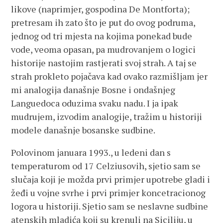
likove (naprimjer, gospodina De Montforta);
pretresam ih zato što je put do ovog podruma,
jednog od tri mjesta na kojima ponekad bude
vode, veoma opasan, pa mudrovanjem o logici
historije nastojim rastjerati svoj strah. A taj se
strah prokleto pojačava kad ovako razmišljam jer
mi analogija današnje Bosne i ondašnjeg
Languedoca oduzima svaku nadu. I ja ipak
mudrujem, izvodim analogije, tražim u historiji
modele današnje bosanske sudbine.
Polovinom januara 1993., u ledeni dan s
temperaturom od 17 Celziusovih, sjetio sam se
slučaja koji je možda prvi primjer upotrebe gladi i
žeđi u vojne svrhe i prvi primjer koncetracionog
logora u historiji. Sjetio sam se neslavne sudbine
atenskih mladića koji su krenuli na Siciliju, u