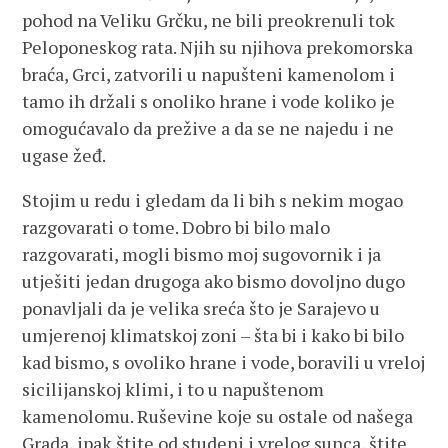
pohod na Veliku Grčku, ne bili preokrenuli tok
Peloponeskog rata. Njih su njihova prekomorska
braća, Grci, zatvorili u napušteni kamenolom i
tamo ih držali s onoliko hrane i vode koliko je
omogućavalo da prežive a da se ne najedu i ne
ugase žeđ.
Stojim u redu i gledam da li bih s nekim mogao
razgovarati o tome. Dobro bi bilo malo
razgovarati, mogli bismo moj sugovornik i ja
utješiti jedan drugoga ako bismo dovoljno dugo
ponavljali da je velika sreća što je Sarajevo u
umjerenoj klimatskoj zoni – šta bi i kako bi bilo
kad bismo, s ovoliko hrane i vode, boravili u vreloj
sicilijanskoj klimi, i to u napuštenom
kamenolomu. Ruševine koje su ostale od našega
Grada, ipak štite od studeni i vrelog sunca, štite