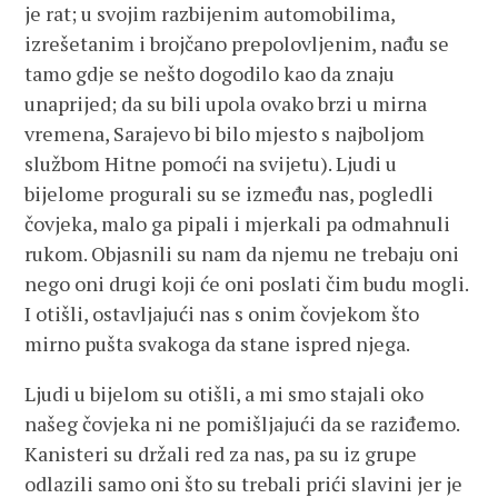
je rat; u svojim razbijenim automobilima,
izrešetanim i brojčano prepolovljenim, nađu se
tamo gdje se nešto dogodilo kao da znaju
unaprijed; da su bili upola ovako brzi u mirna
vremena, Sarajevo bi bilo mjesto s najboljom
službom Hitne pomoći na svijetu). Ljudi u
bijelome progurali su se između nas, pogledli
čovjeka, malo ga pipali i mjerkali pa odmahnuli
rukom. Objasnili su nam da njemu ne trebaju oni
nego oni drugi koji će oni poslati čim budu mogli.
I otišli, ostavljajući nas s onim čovjekom što
mirno pušta svakoga da stane ispred njega.
Ljudi u bijelom su otišli, a mi smo stajali oko
našeg čovjeka ni ne pomišljajući da se raziđemo.
Kanisteri su držali red za nas, pa su iz grupe
odlazili samo oni što su trebali prići slavini jer je