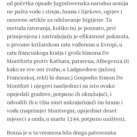
od početka opsade Jugoslovenska narodna armija
ne pušta vodu i struju, hranu i lijekove, ogrjev i
osnovne artikle za održavanje higijene. Ta
metoda ratovanja, koliko mi je poznato, prvi
primjenjena i zastrašujuću je efikasnost pokazala,
u prvome križarskom ratu vođenom u Evropi, u
ratu francuskoga kralja i grofa Simona De
Montforta protiv Kathara, patarena, Albegenza ili
kako se sve oni zvahu, u Ladguedocu (južnoj
Francuskoj, rekli bi danas.) Gospodin Simon De
Montfort i njegovi nasljednici su isto ovako
opsjedali gradove, potpuno ih okružujući, i
odvodili ih u tihu smrt uskrajućujući im hranu i
vodu (naprimjer Montsegur, opsjednut deset
mjeseci a onda, u martu 1244. potpuno uništen).
Bosna je u ta vremena bila druga paterenska