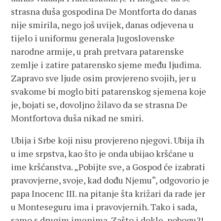
strasna duša gospodina De Montforta do danas
nije smirila, nego još uvijek, danas odjevena u
tijelo i uniformu generala Jugoslovenske
narodne armije, u prah pretvara patarenske
zemlje i zatire patarensko sjeme među ljudima.
Zapravo sve ljude osim provjereno svojih, jer u
svakome bi moglo biti patarenskog sjemena koje
je, bojati se, dovoljno žilavo da se strasna De
Montfortova duša nikad ne smiri.
Ubija i Srbe koji nisu provjereno njegovi. Ubija ih
u ime srpstva, kao što je onda ubijao kršćane u
ime kršćanstva. „Pobijte sve, a Gospod će izabrati
pravovjerne, svoje, kad dođu Njemu“, odgovorio je
papa Inocenc III. na pitanje šta križari da rade jer
u Monteseguru ima i pravovjernih. Tako i sada,
samo s drugim imenima. Zašto i dokle, pobogu?!