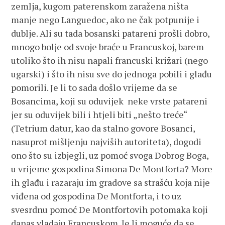
zemlja, kugom paterenskom zaražena ništa
manje nego Languedoc, ako ne čak potpunije i
dublje. Ali su tada bosanski patareni prošli dobro,
mnogo bolje od svoje braće u Francuskoj, barem
utoliko što ih nisu napali francuski križari (nego
ugarski) i što ih nisu sve do jednoga pobili i glađu
pomorili. Je li to sada došlo vrijeme da se
Bosancima, koji su oduvijek neke vrste patareni
jer su oduvijek bili i htjeli biti „nešto treće“
(Tetrium datur, kao da stalno govore Bosanci,
nasuprot mišljenju najviših autoriteta), dogodi
ono što su izbjegli, uz pomoć svoga Dobrog Boga,
u vrijeme gospodina Simona De Montforta? More
ih glađu i razaraju im gradove sa strašću koja nije
viđena od gospodina De Montforta, i to uz
svesrdnu pomoć De Montfortovih potomaka koji
danas vladaju Francuskom. Je li moguće da se