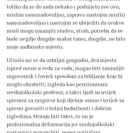
toliko da se do sada nekako i podnijelo sve ovo,
mislim samozadovoljno, zapravo nastojim misliti
samozadovoljno i nastojim se ubijediti da ovakve
misli mogu umanjiti studen, strah, potrebu da se
bude negdje drugdje makar tamo, drugdje, ne bilo
moje sudbinsko mjesto.
Učinilo mi se da ozbiljni gospodin, dva mjesta
ispred mene u redu za vodu, mogao biti zanimljiv
sugovornik i čovjek sposoban za brbljanje koje bi
moglo ohrabriti; izgleda kao penzionisani
srednjoškolski profesor, a takvi ljudi su uvijek
spremni za razgovor koji djeluje umno i uvijek su
spremi govoriti o boljoj budućnosti i dobrim
izgledima. Moraju biti takvi, to im je
profesionalna deformacija jer srednjoškolski
nastavnici moraju biti, poput političara,