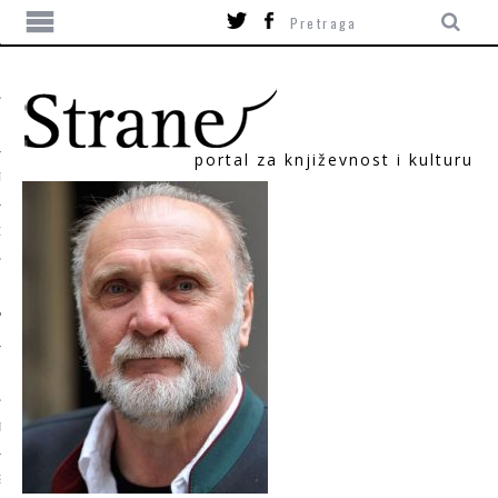
portal za književnost i kulturu
TIKA
ORI
T
SUM