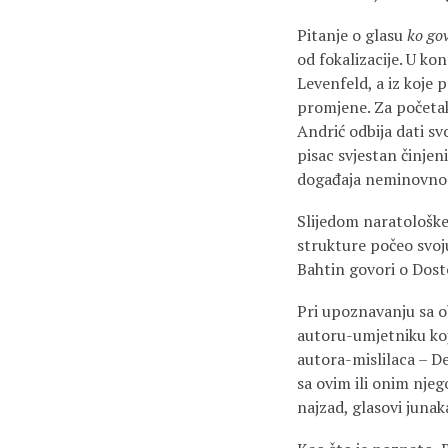
Pitanje o glasu
ko gov
od fokalizacije. U kon
Levenfeld, a iz koje p
promjene. Za početak 
Andrić odbija dati sv
pisac svjestan činje
događaja neminovno t
Slijedom naratološke 
strukture počeo svoj
Bahtin govori o Dost
Pri upoznavanju sa o
autoru-umjetniku koji
autora-mislilaca – De
sa ovim ili onim njeg
najzad, glasovi junak