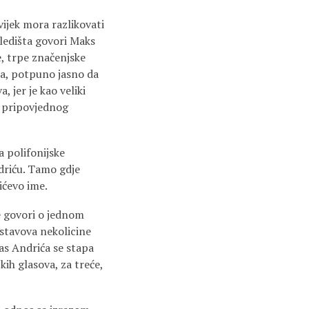
vijek mora razlikovati
 gledišta govori Maks
je, trpe značenjske
nja, potpuno jasno da
 jer je kao veliki
i pripovjednog
a polifonijske
ndriću. Tamo gdje
ićevo ime.
e govori o jednom
 stavova nekolicine
las Andrića se stapa
kih glasova, za treće,