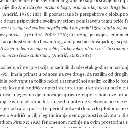
se dokazale neke od savremenih granično suprotstavljenih hipo
, nije dio Andrića (
Ne mrzim nikoga; osim one koji mrze druge ljud
) (Andrić, 1976: 183); ili posmatrano iz perspektive cjelokupn
e druge pripovijetke svojim svjetlom poništavaju tamu priče
P
 veru i zemlju od svakog neprijatelja i krv proliti i život dati u toj o
 bez potrebe…)
(Andrić, 2005: 126);
ili mržnja je ovdje s jednim ci
a kao jedinstveni dio bosanskog, a naposebice bošnjačkog, srpsk
a
(I svoju rođenu zemlju vi volite, žarko volite, ali na tri-četiri razn
no mrze i često sudaraju.)
(Andrić, 2005: 287)
posljednja interpretacija, u zadnjih dvadesetak godina a naslon
-95., imala primat u odnosu na sve druge. Za razliku od drugih
 bila podvrgnuta toliko nekoj sistematičnoj analizi koliko je j
e cjelokupni Andrićev opus interpretirao u kontekstu mržnje. Či
driću i njegovom djelu počinje upravo zloupotrebom ove pripo
ji je istu dijelio kao letak u svrhu potvrde vijekovne mržnje 
se period rata i postratni period pokazati kao vrlo plodonosno
va o Andriću u cilju legitimiranja nemogućnosti suživota u BiH
jetkom
Pismo iz 1920,
fenomenom mržnje na ovim prostorima se 