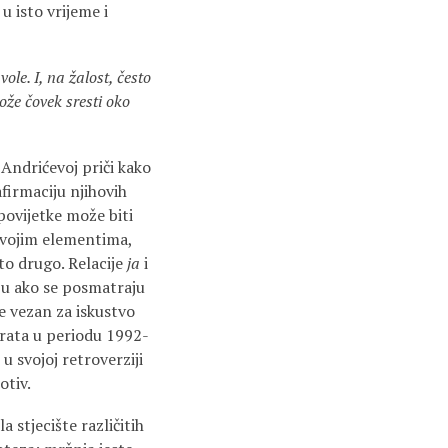
u isto vrijeme i
ole. I, na žalost, često
može čovek sresti oko
Andrićevoj priči kako
afirmaciju njihovih
ipovijetke može biti
 svojim elementima,
to drugo. Relacije
ja
i
ju ako se posmatraju
e vezan za iskustvo
 rata u periodu 1992-
 u svojoj retroverziji
otiv.
a stjecište različitih