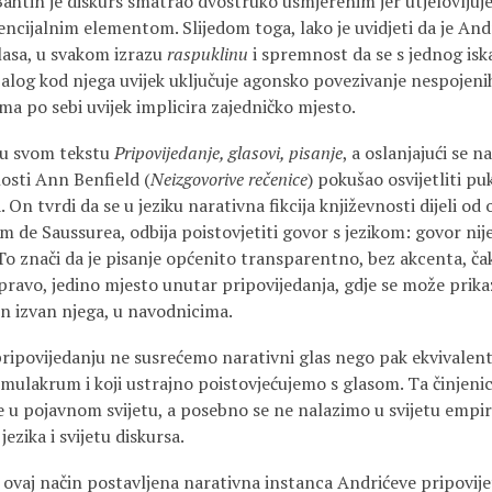
Bahtin je diskurs smatrao dvostruko usmjerenim jer utjelovljuj
ncijalnim elementom. Slijedom toga, lako je uvidjeti da je And
lasa, u svakom izrazu
raspuklinu
i spremnost da se s jednog isk
ijalog kod njega uvijek uključuje agonsko povezivanje nespojenih 
sama po sebi uvijek implicira zajedničko mjesto.
 u svom tekstu
Pripovijedanje, glasovi, pisanje
, a oslanjajući se n
nosti Ann Benfield (
Neizgovorive rečenice
)
pokušao osvijetliti p
. On tvrdi da se u jeziku narativna fikcija književnosti dijeli od
m de Saussurea, odbija poistovjetiti govor s jezikom: govor nij
 To znači da je pisanje općenito transparentno, bez akcenta, ča
pravo, jedino mjesto unutar pripovijedanja, gdje se može prikaz
in izvan njega, u navodnicima.
pripovijedanju ne susrećemo narativni glas nego pak ekvivalent
simulakrum i koji ustrajno poistovjećujemo s glasom. Ta činjeni
e u pojavnom svijetu, a posebno se ne nalazimo u svijetu empir
jezika i svijetu diskursa.
a ovaj način postavljena narativna instanca Andrićeve pripovi