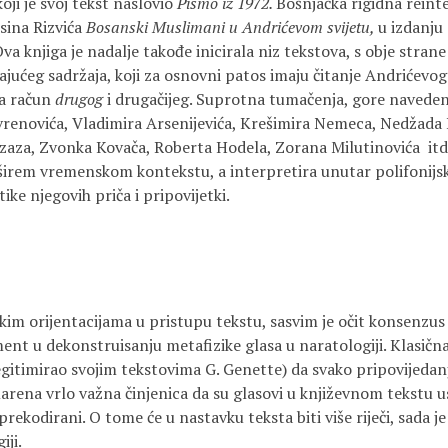
oji je svoj tekst naslovio
Pismo iz 1972.
Bošnjačka rigidna reint
sina Rizvića
Bosanski Muslimani u Andrićevom svijetu,
u izdanju
Ova knjiga je nadalje takođe inicirala niz tekstova, s obje strane 
ućeg sadržaja, koji za osnovni patos imaju čitanje Andrićevog d
na račun
drugog
i drugačijeg. Suprotna tumačenja, gore naveden
renovića, Vladimira Arsenijevića, Krešimira Nemeca, Nedžada
azaza, Zvonka Kovača, Roberta Hodela, Zorana Milutinovića itd. 
širem vremenskom kontekstu, a interpretira unutar polifonijs
tike njegovih priča i pripovijetki.
kim orijentacijama u pristupu tekstu, sasvim je očit konsenzus
ent u dekonstruisanju metafizike glasa u naratologiji. Klasična
legitimirao svojim tekstovima G. Genette) da svako pripovijedan
arena vrlo važna činjenica da su glasovi u književnom tekstu usl
k prekodirani. O tome će u nastavku teksta biti više riječi, sada 
iji.