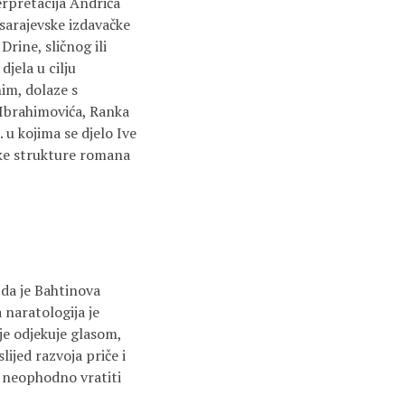
erpretacija Andrića
 sarajevske izdavačke
Drine, sličnog ili
jela u cilju
im, dolaze s
 Ibrahimovića, Ranka
u kojima se djelo Ive
ke strukture romana
 da je Bahtinova
 naratologija je
je odjekuje glasom,
ijed razvoja priče i
je neophodno vratiti