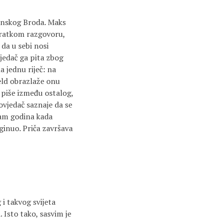
avonskog Broda. Maks
 kratkom razgovoru,
 da u sebi nosi
vjedač ga pita zbog
a jednu riječ: na
eld obrazlaže onu
, piše između ostalog,
ovjedač saznaje da se
osam godina kada
ginuo. Priča završava
 i takvog svijeta
 Isto tako, sasvim je