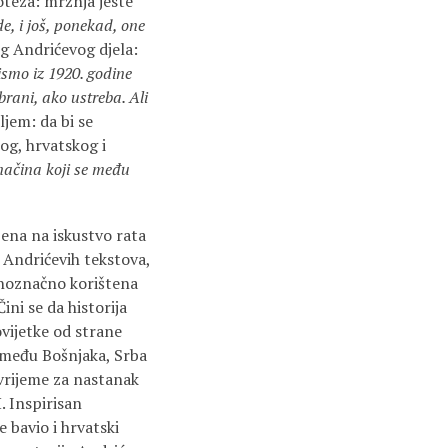
teza: mržnja jeste
e, i još, ponekad, one
og Andrićevog djela:
ismo iz 1920. godine
dbrani, ako ustreba. Ali
ljem: da bi se
og, hrvatskog i
a načina koji se među
jena na iskustvo rata
 Andrićevih tekstova,
ednoznačno korištena
ni se da historija
vijetke od strane
između Bošnjaka, Srba
 vrijeme za nastanak
. Inspirisan
bavio i hrvatski