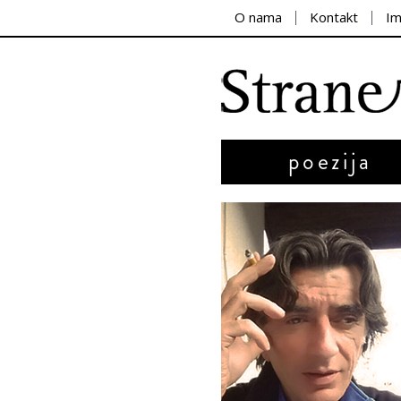
O nama
Kontakt
I
poezija