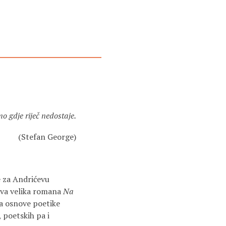
 gdje riječ nedostaje.
(Stefan George)
e za Andrićevu
 dva velika romana
Na
ra osnove poetike
 poetskih pa i