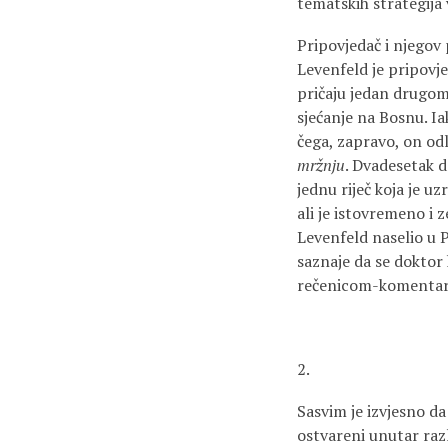
tematskih strategija 
Pripovjedač i njegov 
Levenfeld je pripovje
pričaju jedan drugom 
sjećanje na Bosnu. Ia
čega, zapravo, on odl
mržnju
. Dvadesetak 
jednu riječ koja je u
ali je istovremeno i 
Levenfeld naselio u P
saznaje da se doktor 
rečenicom-komentarom
2.
Sasvim je izvjesno da
ostvareni unutar razl