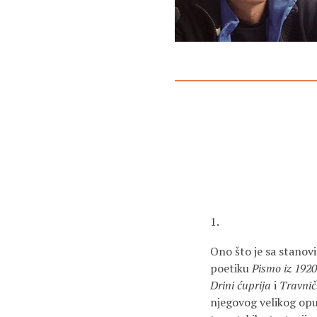
1.
Ono što je sa stanov
poetiku
Pismo iz 1920
Drini ćuprija
i
Travnič
njegovog velikog opus