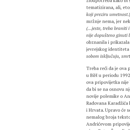
zloupotreba kako bi 
tematizirana, ali, eto
koji preziru umetnost
.
mržnje nema, jer nek
(…jeste, treba braniti i
nije dopušteno ginuti
obznanila i prikazal
jevrejskog identitet
sobom isključuju, smrt
Treba reći da je ova 
u BiH u periodu 1992
ova pripovijetka nije
da bi se na osnovu nj
novije polemike o An
Radovana Karadžića ko
i Hrvata. Upravo će 
nemalog broja teksto
Andrićevom pripovi