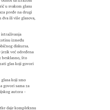
e odnos sa izrazom
rić u svakom glasu
aza pređe na drugi
dva ili više glasova,
a istraživanja
ukotinu između
 običnog diskursa.
e jezik već određena
k besklasno, što
ati glas koji govori
 glasa koji smo
ca govori sama za
ijskog autora –
jetke daje kompleksnu