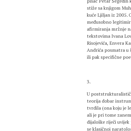
pisac Petar Šegedin k
stiže sa knjigom Muh
kuće Ljiljan iz 2005. 
međusobno legitimiraj
afirmiranja mržnje 
tekstovima Ivana Lov
Risojevića, Envera K
Andrića posmatra u 
ili pak specifične poe
3.
U poststrukturalistič
teorija dobar instrum
tvrdila (ona koju je 
ali je pri tome zanem
dijaloške riječi uvije
se klasičnoj naratolog