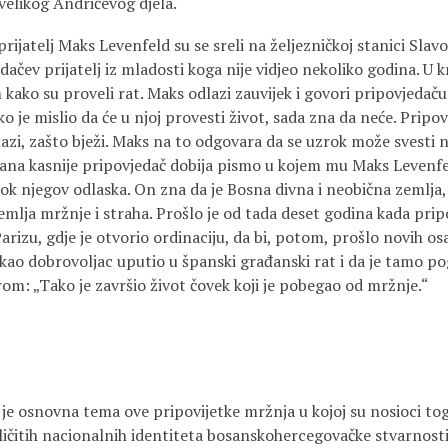
velikog Andrićevog djela.
prijatelj Maks Levenfeld su se sreli na željezničkoj stanici Sl
dačev prijatelj iz mladosti koga nije vidjeo nekoliko godina. U
kako su proveli rat. Maks odlazi zauvijek i govori pripovjedaču
ko je mislio da će u njoj provesti život, sada zna da neće. Pripo
azi, zašto bježi. Maks na to odgovara da se uzrok može svesti n
dana kasnije pripovjedač dobija pismo u kojem mu Maks Levenf
zrok njegov odlaska. On zna da je Bosna divna i neobična zemlja
zemlja mržnje i straha. Prošlo je od tada deset godina kada prip
arizu, gdje je otvorio ordinaciju, da bi, potom, prošlo novih 
kao dobrovoljac uputio u španski građanski rat i da je tamo po
: „Tako je završio život čovek koji je pobegao od mržnje.“
 je osnovna tema ove pripovijetke mržnja u kojoj su nosioci tog
ičitih nacionalnih identiteta bosanskohercegovačke stvarnosti.