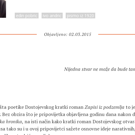
edin pobric
ivo andric
pismo iz 1920
Objavljeno: 02.03.2015
Nijedna stvar ne može da bude tamo
išta poetike Dostojevskog kratki roman
Zapisi iz podzemlja
to j
. Bez obzira što je pripovijetka objavljena godinu dana nakon
ka hronika
, na isti način kako kratki roman Dostojevskog otva
a tako su i u ovoj pripovijetci sažete osnovne ideje narativnih,