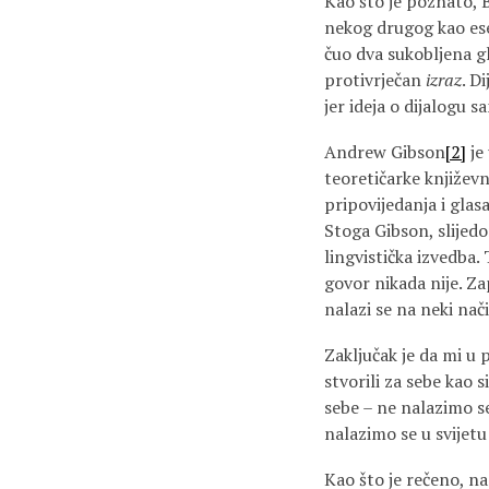
Kao što je poznato, 
nekog drugog kao ese
čuo dva sukobljena g
protivrječan
izraz
. D
jer ideja o dijalogu 
Andrew Gibson
[2]
je
teoretičarke književ
pripovijedanja i glasa
Stoga Gibson, slijedo
lingvistička izvedba.
govor nikada nije. Za
nalazi se na neki nač
Zaključak je da mi u 
stvorili za sebe kao 
sebe – ne nalazimo s
nalazimo se u svijetu 
Kao što je rečeno, n