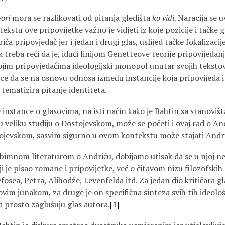
ori
mora se razlikovati od pitanja gledišta
ko vidi.
Naracija se u
tekstu ove pripovijetke važno je vidjeti iz koje pozicije i tačke
riča pripovjedač jer i jedan i drugi glas, uslijed tačke fokalizaci
treba reći da je, idući linijom Genetteove teorije pripovijeda
ojim pripovjedačima ideologijski monopol unutar svojih tekstova,
nice da se na osnovu odnosa između instancije koja pripovijeda 
ematizira pitanje identiteta.
instance o glasovima, na isti način kako je Bahtin sa stanovišt
u veliku studiju o Dostojevskom, može se početi i ovaj rad o A
ojevskom, sasvim sigurno u ovom kontekstu može stajati Andr
bimnom literaturom o Andriću, dobijamo utisak da se u njoj n
 je pisao romane i pripovijetke, već o čitavom nizu filozofskih
fosea, Petra, Alihodže, Levenfelda itd. Za jedan dio kritičara g
ovim junakom, za druge je on specifična sinteza svih tih ideološ
a prosto zaglušuju glas autora.
[1]