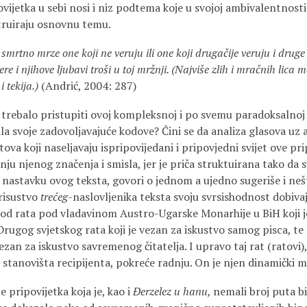
ovijetka u sebi nosi i niz podtema koje u svojoj ambivalentnosti 
struiraju osnovnu temu.
– smrtno mrze one koji ne veruju ili one koji drugačije veruju i druge v
ere i njihove ljubavi troši u toj mržnji. (Najviše zlih i mračnih lica 
 tekija.)
(Andrić, 2004: 287)
a trebalo pristupiti ovoj kompleksnoj i po svemu paradoksalnoj 
ila svoje zadovoljavajuće kodove? Čini se da analiza glasova uz 
tova koji naseljavaju ispripovijedani i pripovjedni svijet ove pr
ju njenog značenja i smisla, jer je priča struktuirana tako da
 nastavku ovog teksta, govori o jednom a ujedno sugeriše i neš
prisustvo
trećeg
-naslovljenika teksta svoju svrsishodnost dobiva
riod rata pod vladavinom Austro-Ugarske Monarhije u BiH koji j
Drugog svjetskog rata koji je vezan za iskustvo samog pisca, te
ezan za iskustvo savremenog čitatelja. I upravo taj rat (ratovi),
 stanovišta recipijenta, pokreće radnju. On je njen dinamički m
je pripovijetka koja je, kao i
Đerzelez u hanu,
nemali broj puta bil