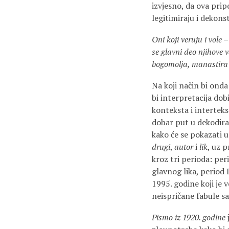
izvjesno, da ova prip
legitimiraju i dekon
Oni koji veruju i vole 
se glavni deo njihove v
bogomolja, manastira i
Na koji način bi ond
bi interpretacija dob
konteksta i interteks
dobar put u dekodiran
kako će se pokazati u
drugi
,
autor
i
lik
, uz 
kroz tri perioda: pe
glavnog lika, period 
1995. godine koji je v
neispričane fabule sa
Pismo iz 1920. godine