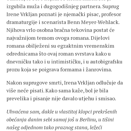
izgubila muža i dugogodišnjeg partnera. Suprug
Irene Vrkljan poznati je njemački pisac, profesor
dramaturgije i scenarista Benn Meyer-Wehlack.
Njihova vrlo osobna bračna tekovina postat će
najvažnijom temom ovoga romana. Dijelovi
romana obilježeni su egzaktnim vremenskim
odrednicama što ovaj roman svrstava kako u
dnevničku tako i u intimističku, i u autobigrafsku
prozu koja se poigrava formama i žanrovima.
Nakon suprugove smrti, Irena Vrkljan odlučuje da
više neće pisati. Kako sama kaže, bol je bila
prevelika i pisanje nije davalo utjehu i smisao.
Uhvaćena sam, dakle u vlastitoj klopci prekršenih
obećanja danim sebi samoj još u Berlinu, u tišini
našeg odjednom tako praznog stana, ležeći