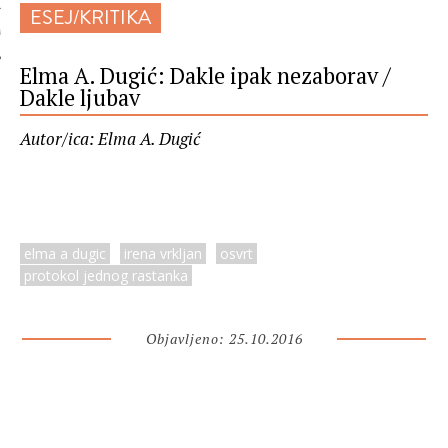
ESEJ/KRITIKA
 AUTORA
Elma A. Dugić: Dakle ipak nezaborav /
Dakle ljubav
Autor/ica: Elma A. Dugić
elma a dugic
irena vrkljan
osvrt
protokol jednog rastanka
Objavljeno: 25.10.2016