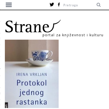
portal za književnost i kulturu
TIKA
ORI
T
SUM