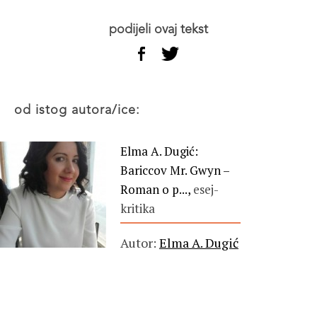
podijeli ovaj tekst
od istog autora/ice:
Elma A. Dugić:
Bariccov Mr. Gwyn –
Roman o p...,
esej-
kritika
Autor:
Elma A. Dugić