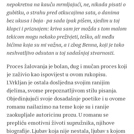
nepokretna na kauču mrmljajući, ne, nikada pisati o
gubitku, o strahu pred otkucajima sata, o danima
bez ukusa i boja- pa sada ipak pišem, sjedim u toj
klopci i priznajem: kriva sam jer možda s tom malom
tekicom mogu nekako preživjeti, teško, ali među
bićima koja su mi važna, a i zbog Benna, koji je tako
neshvatljivo odsutan u toj sadašnjoj stvarnosti.
Proces žalovanja je bolan, dug i mučan proces koji
je zaživio kao ispovijest u ovom rukopisu.
I.Vrkljan je ostala dosljedna svojim ranijim
djelima, svome prepoznatljivom stilu pisanja.
Objedinjujući svoje dosadašnje poetike i u ovome
romanu nailazimo na teme koje su i ranije
zaokupljale autoricinu prozu. U romanu se
prepliću emotivni životi supružnika, njihove
biografije. Ljubav koja nije nestala, ljubav s kojom