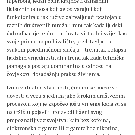
hiperbola, jedan oblik krajnosti današnjih
ljubavnih odnosa koji se ostvaruju i koji
funkcioniraju isključivo zahvaljujući postojanju
raznih društvenih mreža. Trenutak kada ljudski
duh odbacuje realni i prihvata virtuelni svijet kao
svoje primarno prebivalište, predstavlja – u
svakom pojedinačnom slučaju – trenutak kolapsa
ljudskih vrijednosti, ali i trenutak kada tehnička
pomagala postaju dominantna u odnosu na
čovjekovu dosadašnju praksu življenja.
Izum virtualne stvarnosti, čini mi se, može se
dovesti u vezu s jednim jako širokim društvenim
procesom koji je započeo još u vrijeme kada su se
na tržištu pojavili proizvodi lišeni svog
prepoznatljivog svojstva: kafa bez kofeina,
elektronska cigareta ili cigareta bez nikotina,