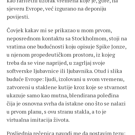
kao raritetni uzorak vremena koje je, gore, na
sjeveru Evrope, već izgurano na deponiju
povijesti.
Čovjek kakav mi se prikazao u mom prvom,
neposrednom kontaktu sa Stockholmom, stoji na
vratima one budućnosti koju opisuje Spike Jonze,
u njenom propedeutičkom prostoru, iz kojeg
treba da se vine naprijed, u zagrljaj svoje
softverske ljubavnice ili ljubavnika. Otud i slika
buduće Evrope: ljudi, izolovani u svom vremenu,
zatvoreni u staklene kutije kroz koje se stvarnost
ukazuje samo kao mutna, blendirana poleđina
čija je osnovna svrha da istakne ono što se nalazi
u prvom planu, s ovu stranu stakla, a to je
virtualna imitacija života.
Posljednja rečenica navodi me da postavim tezu: