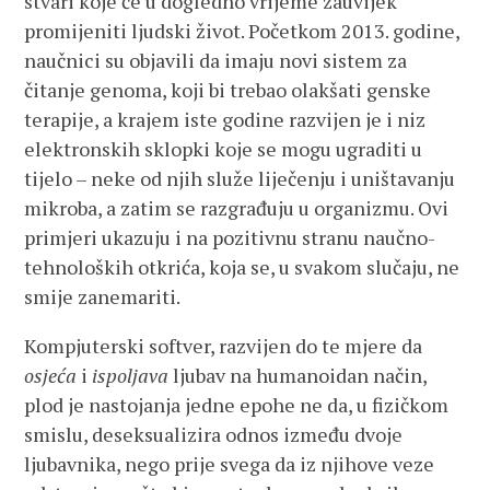
stvari koje će u dogledno vrijeme zauvijek
promijeniti ljudski život. Početkom 2013. godine,
naučnici su objavili da imaju novi sistem za
čitanje genoma, koji bi trebao olakšati genske
terapije, a krajem iste godine razvijen je i niz
elektronskih sklopki koje se mogu ugraditi u
tijelo – neke od njih služe liječenju i uništavanju
mikroba, a zatim se razgrađuju u organizmu. Ovi
primjeri ukazuju i na pozitivnu stranu naučno-
tehnoloških otkrića, koja se, u svakom slučaju, ne
smije zanemariti.
Kompjuterski softver, razvijen do te mjere da
osjeća
i
ispoljava
ljubav na humanoidan način,
plod je nastojanja jedne epohe ne da, u fizičkom
smislu, deseksualizira odnos između dvoje
ljubavnika, nego prije svega da iz njihove veze