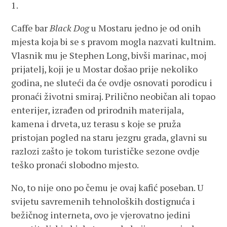
1.
Caffe bar
Black Dog
u Mostaru jedno je od onih
mjesta koja bi se s pravom mogla nazvati kultnim.
Vlasnik mu je Stephen Long, bivši marinac, moj
prijatelj, koji je u Mostar došao prije nekoliko
godina, ne sluteći da će ovdje osnovati porodicu i
pronaći životni smiraj. Prilično neobičan ali topao
enterijer, izrađen od prirodnih materijala,
kamena i drveta, uz terasu s koje se pruža
pristojan pogled na staru jezgru grada, glavni su
razlozi zašto je tokom turističke sezone ovdje
teško pronaći slobodno mjesto.
No, to nije ono po čemu je ovaj kafić poseban. U
svijetu savremenih tehnoloških dostignuća i
bežičnog interneta, ovo je vjerovatno jedini