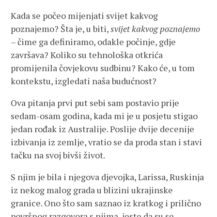
Kada se počeo mijenjati svijet kakvog
poznajemo? Šta je, u biti,
svijet kakvog poznajemo
– čime ga definiramo, odakle počinje, gdje
završava? Koliko su tehnološka otkrića
promijenila čovjekovu sudbinu? Kako će, u tom
kontekstu, izgledati naša budućnost?
Ova pitanja prvi put sebi sam postavio prije
sedam-osam godina, kada mi je u posjetu stigao
jedan rođak iz Australije. Poslije dvije decenije
izbivanja iz zemlje, vratio se da proda stan i stavi
tačku na svoj bivši život.
S njim je bila i njegova djevojka, Larissa, Ruskinja
iz nekog malog grada u blizini ukrajinske
granice. Ono što sam saznao iz kratkog i prilično
površnog razgovora s njima, jeste da su se