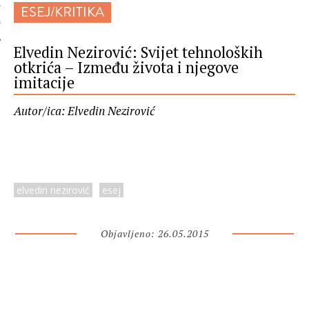
ESEJ/KRITIKA
 AUTORA
Elvedin Nezirović: Svijet tehnoloških
otkrića – Između života i njegove
imitacije
Autor/ica: Elvedin Nezirović
elvedin nezirović
esej
Objavljeno: 26.05.2015