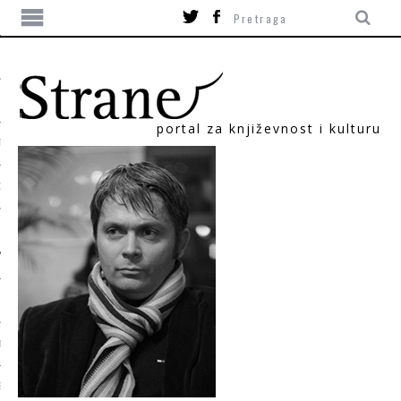
portal za književnost i kulturu
TIKA
ORI
T
SUM