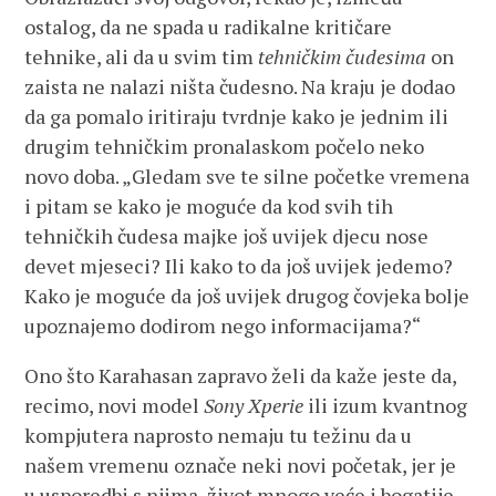
ostalog, da ne spada u radikalne kritičare
tehnike, ali da u svim tim
tehničkim čudesima
on
zaista ne nalazi ništa čudesno. Na kraju je dodao
da ga pomalo iritiraju tvrdnje kako je jednim ili
drugim tehničkim pronalaskom počelo neko
novo doba. „Gledam sve te silne početke vremena
i pitam se kako je moguće da kod svih tih
tehničkih čudesa majke još uvijek djecu nose
devet mjeseci? Ili kako to da još uvijek jedemo?
Kako je moguće da još uvijek drugog čovjeka bolje
upoznajemo dodirom nego informacijama?“
Ono što Karahasan zapravo želi da kaže jeste da,
recimo, novi model
Sony Xperie
ili izum kvantnog
kompjutera naprosto nemaju tu težinu da u
našem vremenu označe neki novi početak, jer je
u usporedbi s njima, život mnogo veće i bogatije