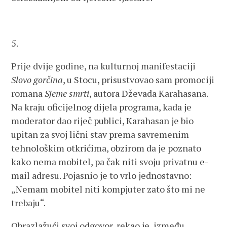
5.
Prije dvije godine, na kulturnoj manifestaciji
Slovo gorčina
, u Stocu, prisustvovao sam promociji
romana
Sjeme smrti
, autora Dževada Karahasana.
Na kraju oficijelnog dijela programa, kada je
moderator dao riječ publici, Karahasan je bio
upitan za svoj lični stav prema savremenim
tehnološkim otkrićima, obzirom da je poznato
kako nema mobitel, pa čak niti svoju privatnu e-
mail adresu. Pojasnio je to vrlo jednostavno:
„Nemam mobitel niti kompjuter zato što mi ne
trebaju“.
Obrazlažući svoj odgovor, rekao je, između