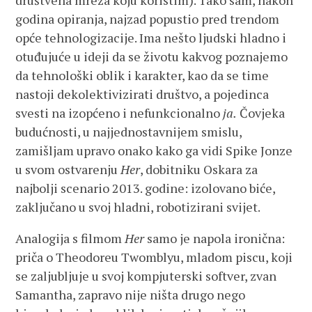
društvena mreža koju koristim). Tako sam, nakon
godina opiranja, najzad popustio pred trendom
opće tehnologizacije. Ima nešto ljudski hladno i
otuđujuće u ideji da se životu kakvog poznajemo
da tehnološki oblik i karakter, kao da se time
nastoji dekolektivizirati društvo, a pojedinca
svesti na izopćeno i nefunkcionalno
ja.
Čovjeka
budućnosti, u najjednostavnijem smislu,
zamišljam upravo onako kako ga vidi Spike Jonze
u svom ostvarenju
Her
, dobitniku Oskara za
najbolji scenario 2013. godine: izolovano biće,
zaključano u svoj hladni, robotizirani svijet.
Analogija s filmom
Her
samo je napola ironična:
priča o Theodoreu Twomblyu, mladom piscu, koji
se zaljubljuje u svoj kompjuterski softver, zvan
Samantha, zapravo nije ništa drugo nego