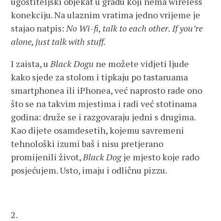
ugostiteljski objekat u gradu koji nema wireless
konekciju. Na ulaznim vratima jedno vrijeme je
stajao natpis:
No Wi-fi, talk to each other. If you’re
alone, just talk with stuff.
I zaista, u
Black Dogu
ne možete vidjeti ljude
kako sjede za stolom i tipkaju po tastaruama
smartphonea ili iPhonea, već naprosto rade ono
što se na takvim mjestima i radi već stotinama
godina: druže se i razgovaraju jedni s drugima.
Kao dijete osamdesetih, kojemu savremeni
tehnološki izumi baš i nisu pretjerano
promijenili život,
Black Dog
je mjesto koje rado
posjećujem. Usto, imaju i odličnu pizzu.
2.