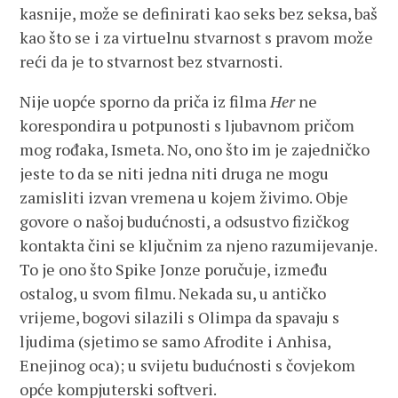
kasnije, može se definirati kao seks bez seksa, baš
kao što se i za virtuelnu stvarnost s pravom može
reći da je to stvarnost bez stvarnosti.
Nije uopće sporno da priča iz filma
Her
ne
korespondira u potpunosti s ljubavnom pričom
mog rođaka, Ismeta. No, ono što im je zajedničko
jeste to da se niti jedna niti druga ne mogu
zamisliti izvan vremena u kojem živimo. Obje
govore o našoj budućnosti, a odsustvo fizičkog
kontakta čini se ključnim za njeno razumijevanje.
To je ono što Spike Jonze poručuje, između
ostalog, u svom filmu. Nekada su, u antičko
vrijeme, bogovi silazili s Olimpa da spavaju s
ljudima (sjetimo se samo Afrodite i Anhisa,
Enejinog oca); u svijetu budućnosti s čovjekom
opće kompjuterski softveri.