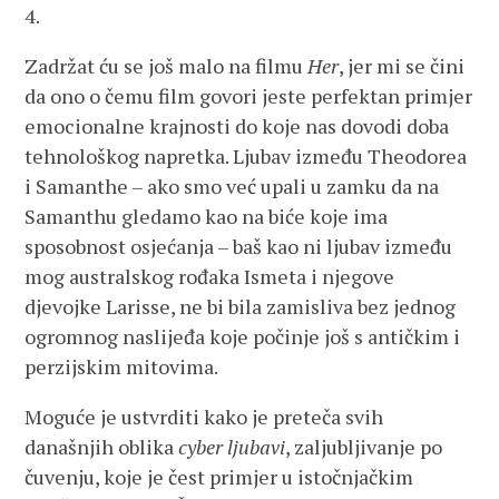
4.
Zadržat ću se još malo na filmu
Her
, jer mi se čini
da ono o čemu film govori jeste perfektan primjer
emocionalne krajnosti do koje nas dovodi doba
tehnološkog napretka. Ljubav između Theodorea
i Samanthe – ako smo već upali u zamku da na
Samanthu gledamo kao na biće koje ima
sposobnost osjećanja – baš kao ni ljubav između
mog australskog rođaka Ismeta i njegove
djevojke Larisse, ne bi bila zamisliva bez jednog
ogromnog naslijeđa koje počinje još s antičkim i
perzijskim mitovima.
Moguće je ustvrditi kako je preteča svih
današnjih oblika
cyber ljubavi
, zaljubljivanje po
čuvenju, koje je čest primjer u istočnjačkim