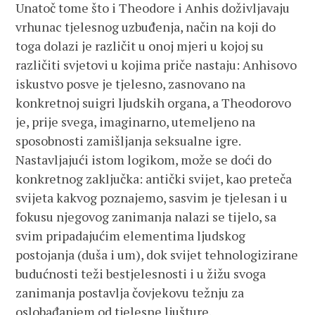
Unatoč tome što i Theodore i Anhis doživljavaju
vrhunac tjelesnog uzbuđenja, način na koji do
toga dolazi je različit u onoj mjeri u kojoj su
različiti svjetovi u kojima priče nastaju: Anhisovo
iskustvo posve je tjelesno, zasnovano na
konkretnoj suigri ljudskih organa, a Theodorovo
je, prije svega, imaginarno, utemeljeno na
sposobnosti zamišljanja seksualne igre.
Nastavljajući istom logikom, može se doći do
konkretnog zaključka: antički svijet, kao preteča
svijeta kakvog poznajemo, sasvim je tjelesan i u
fokusu njegovog zanimanja nalazi se tijelo, sa
svim pripadajućim elementima ljudskog
postojanja (duša i um), dok svijet tehnologizirane
budućnosti teži bestjelesnosti i u žižu svoga
zanimanja postavlja čovjekovu težnju za
oslobađanjem od tjelesne ljušture.