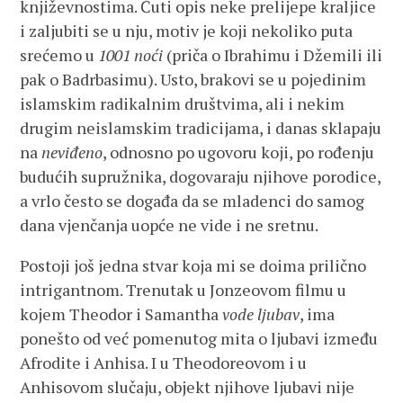
književnostima. Čuti opis neke prelijepe kraljice
i zaljubiti se u nju, motiv je koji nekoliko puta
srećemo u
1001 noći
(priča o Ibrahimu i Džemili ili
pak o Badrbasimu). Usto, brakovi se u pojedinim
islamskim radikalnim društvima, ali i nekim
drugim neislamskim tradicijama, i danas sklapaju
na
neviđeno
, odnosno po ugovoru koji, po rođenju
budućih supružnika, dogovaraju njihove porodice,
a vrlo često se događa da se mladenci do samog
dana vjenčanja uopće ne vide i ne sretnu.
Postoji još jedna stvar koja mi se doima prilično
intrigantnom. Trenutak u Jonzeovom filmu u
kojem Theodor i Samantha
vode ljubav
, ima
ponešto od već pomenutog mita o ljubavi između
Afrodite i Anhisa. I u Theodoreovom i u
Anhisovom slučaju, objekt njihove ljubavi nije