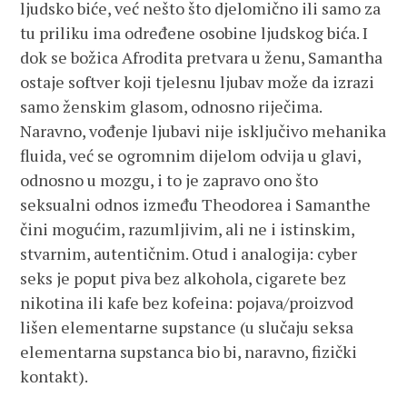
ljudsko biće, već nešto što djelomično ili samo za
tu priliku ima određene osobine ljudskog bića. I
dok se božica Afrodita pretvara u ženu, Samantha
ostaje softver koji tjelesnu ljubav može da izrazi
samo ženskim glasom, odnosno riječima.
Naravno, vođenje ljubavi nije isključivo mehanika
fluida, već se ogromnim dijelom odvija u glavi,
odnosno u mozgu, i to je zapravo ono što
seksualni odnos između Theodorea i Samanthe
čini mogućim, razumljivim, ali ne i istinskim,
stvarnim, autentičnim. Otud i analogija: cyber
seks je poput piva bez alkohola, cigarete bez
nikotina ili kafe bez kofeina: pojava/proizvod
lišen elementarne supstance (u slučaju seksa
elementarna supstanca bio bi, naravno, fizički
kontakt).