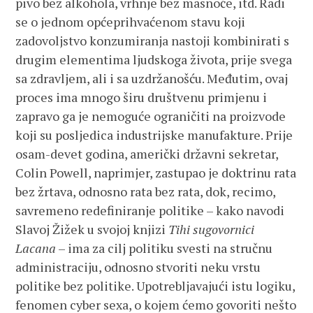
pivo bez alkohola, vrhnje bez masnoće, itd. Radi
se o jednom općeprihvaćenom stavu koji
zadovoljstvo konzumiranja nastoji kombinirati s
drugim elementima ljudskoga života, prije svega
sa zdravljem, ali i sa uzdržanošću. Međutim, ovaj
proces ima mnogo širu društvenu primjenu i
zapravo ga je nemoguće ograničiti na proizvode
koji su posljedica industrijske manufakture. Prije
osam-devet godina, američki državni sekretar,
Colin Powell, naprimjer, zastupao je doktrinu rata
bez žrtava, odnosno rata bez rata, dok, recimo,
savremeno redefiniranje politike – kako navodi
Slavoj Žižek u svojoj knjizi
Tihi sugovornici
Lacana
– ima za cilj politiku svesti na stručnu
administraciju, odnosno stvoriti neku vrstu
politike bez politike. Upotrebljavajući istu logiku,
fenomen cyber sexa, o kojem ćemo govoriti nešto