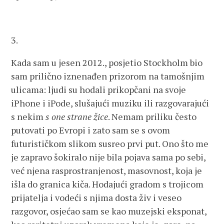
3.
Kada sam u jesen 2012., posjetio Stockholm bio
sam prilično iznenađen prizorom na tamošnjim
ulicama: ljudi su hodali prikopčani na svoje
iPhone i iPode, slušajući muziku ili razgovarajući
s nekim
s one strane žice
. Nemam priliku često
putovati po Evropi i zato sam se s ovom
futurističkom slikom susreo prvi put. Ono što me
je zapravo šokiralo nije bila pojava sama po sebi,
već njena rasprostranjenost, masovnost, koja je
išla do granica kiča. Hodajući gradom s trojicom
prijatelja i vodeći s njima dosta živ i veseo
razgovor, osjećao sam se kao muzejski eksponat,