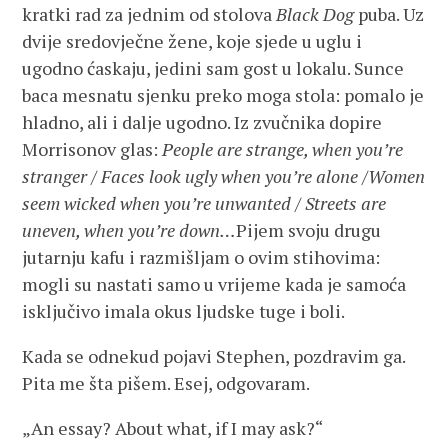
kratki rad za jednim od stolova
Black Dog
puba. Uz
dvije sredovječne žene, koje sjede u uglu i
ugodno ćaskaju, jedini sam gost u lokalu. Sunce
baca mesnatu sjenku preko moga stola: pomalo je
hladno, ali i dalje ugodno. Iz zvučnika dopire
Morrisonov glas:
People are strange, when you’re
stranger / Faces look ugly when you’re alone /Women
seem wicked when you’re unwanted / Streets are
uneven, when you’re down…
Pijem svoju drugu
jutarnju kafu i razmišljam o ovim stihovima:
mogli su nastati samo u vrijeme kada je samoća
isključivo imala okus ljudske tuge i boli.
Kada se odnekud pojavi Stephen, pozdravim ga.
Pita me šta pišem. Esej, odgovaram.
„An essay? About what, if I may ask?“