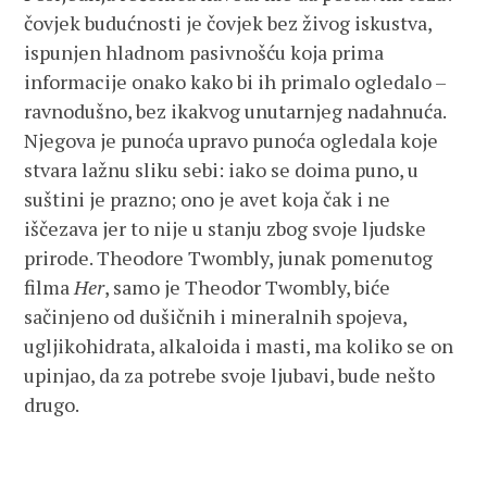
čovjek budućnosti je čovjek bez živog iskustva,
ispunjen hladnom pasivnošću koja prima
informacije onako kako bi ih primalo ogledalo –
ravnodušno, bez ikakvog unutarnjeg nadahnuća.
Njegova je punoća upravo punoća ogledala koje
stvara lažnu sliku sebi: iako se doima puno, u
suštini je prazno; ono je avet koja čak i ne
iščezava jer to nije u stanju zbog svoje ljudske
prirode. Theodore Twombly, junak pomenutog
filma
Her
, samo je Theodor Twombly, biće
sačinjeno od dušičnih i mineralnih spojeva,
ugljikohidrata, alkaloida i masti, ma koliko se on
upinjao, da za potrebe svoje ljubavi, bude nešto
drugo.