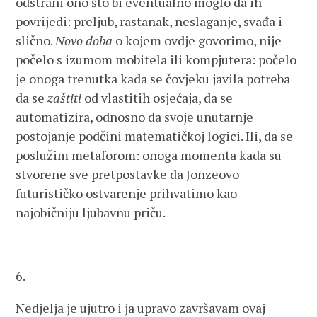
odstrani ono što bi eventualno moglo da ih
povrijedi: preljub, rastanak, neslaganje, svađa i
slično.
Novo doba
o kojem ovdje govorimo, nije
počelo s izumom mobitela ili kompjutera: počelo
je onoga trenutka kada se čovjeku javila potreba
da se
zaštiti
od vlastitih osjećaja, da se
automatizira, odnosno da svoje unutarnje
postojanje podčini matematičkoj logici. Ili, da se
poslužim metaforom: onoga momenta kada su
stvorene sve pretpostavke da Jonzeovo
futurističko ostvarenje prihvatimo kao
najobičniju ljubavnu priču.
6.
Nedjelja je ujutro i ja upravo završavam ovaj