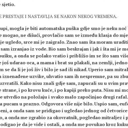
 sjetio.
E PRESTAJE I NASTAVLJA SE NAKON NEKOG VREMENA.
upi, mogla je biti automatska puška gdje smo je neku noć b
iše mogao, ne dišući, provlačio sam se između klasja do mj
m je ugledo, srce mi je zaigralo. Znao sam šta moram uraditi
sam izranjao iz vode. Bio sam beskrajan i jak i šta mi je m
ušku, a onda se polako vratio i približio im se što sam vi
je još udarao oca, a mama i brat su plakali, na zemlji, jed
m se da li je još živ i bilo je sad ili nikad. Uperio sam mitr
 iznenađene uzvike, uhvatio sam ih nespremne, pa su zbu
uzvratili. Kako nisu znali gdje sam, zapucali su u svim pra
strane, i po krovu kuće, i po kapiji preko puta. Nisu mi mo
e utvrdio na položaju i svako malo započinjao drugi rafal. 
 pucam u prazno. Odgovora više nije bilo. Uspio sam, euf
meni, a onda sam se pridigao i ugledao jednog od četvori
, a onda me zgrabio za okovratnik, pogledao mitraljez i 
podigao je da je vide i ostali, a onda me povukao kroz kuk