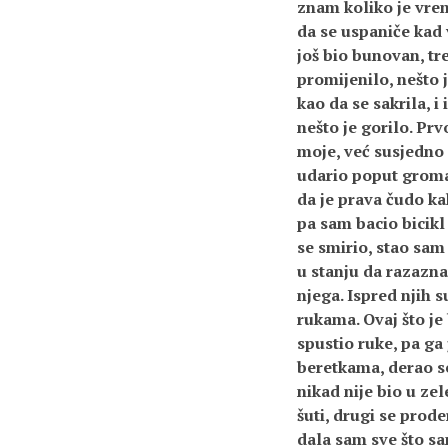
znam koliko je vrem
da se uspaniče kad 
još bio bunovan, tr
promijenilo, nešto j
kao da se sakrila, i
nešto je gorilo. Prv
moje, već susjedno 
udario poput groma,
da je prava čudo ka
pa sam bacio bicikl
se smirio, stao sam 
u stanju da razazna
njega. Ispred njih 
rukama. Ovaj što je
spustio ruke, pa ga
beretkama, derao se 
nikad nije bio u zel
šuti, drugi se prod
dala sam sve što sa