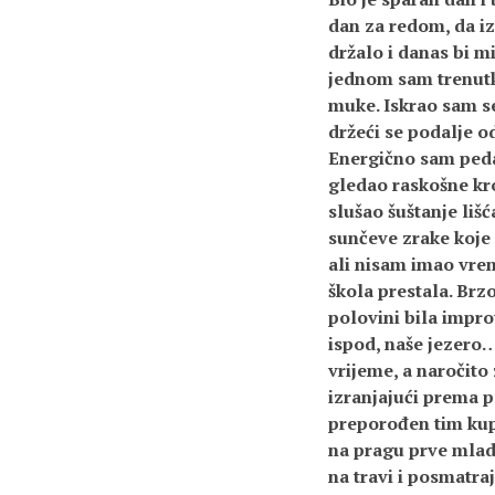
dan za redom, da iz
držalo i danas bi m
jednom sam trenutku
muke. Iskrao sam se 
držeći se podalje o
Energično sam peda
gledao raskošne kr
slušao šuštanje liš
sunčeve zrake koje 
ali nisam imao vrem
škola prestala. Brzo
polovini bila impro
ispod, naše jezero…
vrijeme, a naročito
izranjajući prema p
preporođen tim kup
na pragu prve mlado
na travi i posmatr