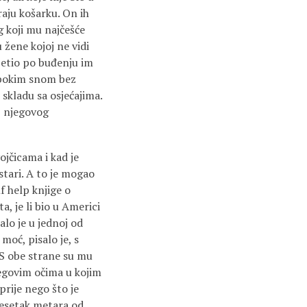
graju košarku. On ih
g koji mu najčešće
 žene kojoj ne vidi
osjetio po buđenju im
dubokim snom bez
 skladu sa osjećajima.
iz njegovog
jčicama i kad je
stari. A to je mogao
lf help knjige o
a, je li bio u Americi
alo je u jednoj od
moć, pisalo je, s
. S obe strane su mu
jegovim očima u kojim
prije nego što je
desetak metara od