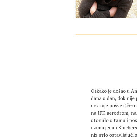
Otkako je došao u Amer
dana u dan, dok nije p
dok nije posve iščezn
na JFK aerodrom, nako
utonulo u tamu i pos
uzima jedan Snickers.
niz grlo ostavljajući