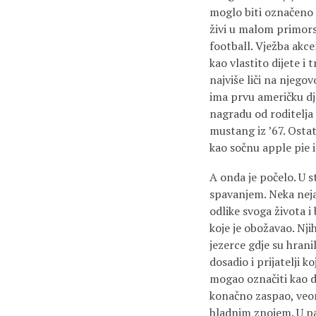
moglo biti označeno 
živi u malom primors
football. Vježba akce
kao vlastito dijete i
najviše liči na njego
ima prvu američku dje
nagradu od roditelja 
mustang iz ’67. Ostata
kao sočnu apple pie 
A onda je počelo. U 
spavanjem. Neka neja
odlike svoga života i
koje je obožavao. Njih
jezerce gdje su hrani
dosadio i prijatelji ko
mogao označiti kao do
konačno zaspao, veom
hladnim znojem. U pam