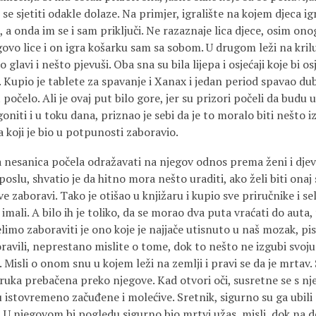
 se sjetiti odakle dolaze. Na primjer, igralište na kojem djeca i
, a onda im se i sam priključi. Ne razaznaje lica djece, osim ono
govo lice i on igra košarku sam sa sobom. U drugom leži na krilu
o glavi i nešto pjevuši. Oba sna su bila lijepa i osjećaji koje bi 
i. Kupio je tablete za spavanje i Xanax i jedan period spavao 
počelo. Ali je ovaj put bilo gore, jer su prizori počeli da budu u
oniti i u toku dana, priznao je sebi da je to moralo biti nešto 
 koji je bio u potpunosti zaboravio.
 nesanica počela odražavati na njegov odnos prema ženi i djevo
oslu, shvatio je da hitno mora nešto uraditi, ako želi biti onaj 
e zaboravi. Tako je otišao u knjižaru i kupio sve priručnike i se
imali. A bilo ih je toliko, da se morao dva puta vraćati do auta, t
želimo zaboraviti je ono koje je najjače utisnuto u naš mozak, pis
oravili, neprestano mislite o tome, dok to nešto ne izgubi svoju 
j. Misli o onom snu u kojem leži na zemlji i pravi se da je mrtav
 ruka prebačena preko njegove. Kad otvori oči, susretne se s n
istovremeno začuđene i molećive. Sretnik, sigurno su ga ubili 
a. U njegovom bi pogledu sigurno bio mrtvi užas, misli, dok na 