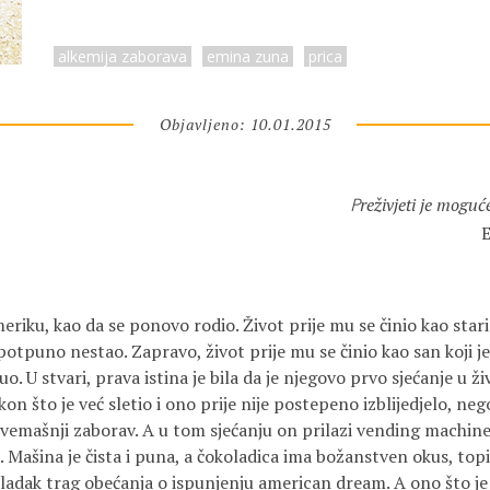
alkemija zaborava
emina zuna
prica
Objavljeno: 10.01.2015
reživjeti je moguć
P
E
iku, kao da se ponovo rodio. Život prije mu se činio kao stari fi
otpuno nestao. Zapravo, život prije mu se činio kao san koji je b
uo. U stvari, prava istina je bila da je njegovo prvo sjećanje u ž
n što je već sletio i ono prije nije postepeno izblijedjelo, ne
vemašnji zaborav. A u tom sjećanju on prilazi vending machin
 Mašina je čista i puna, a čokoladica ima božanstven okus, topi s
 sladak trag obećanja o ispunjenju american dream. A ono što je u