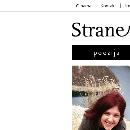
O nama
Kontakt
I
poezija