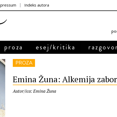
mpressum
Indeks autora
por
proza
esej/kritika
razgovo
PROZA
Emina Žuna: Alkemija zabo
Autor/ica: Emina Žuna