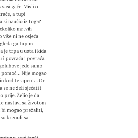
vasi gaće. Misli o
raće, a tupi
 si naučio iz toga?
ekoliko mrtvih
o više ni ne osjeća
 gleda ga tupim
je trpa u usta i kida
u i povraća i povraća,
a golubove jede samo
čnu pomoć… Nije mogao
rmin kod terapeuta. On
se ne želi sjećati i
o prije. Želio je da
 te nastavi sa životom
 bi mogao prežaliti,
 su krenuli sa
anjeno, već treći