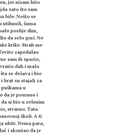
en, jer nisam htio
ljda zato što sam
u bile. Nešto se
su utihnuli, šuma
malo poslije dim,
dio da selo gori. Ne
ske krike. Strah me
grčevito zapedalao
eme sam ih spazio,
vratio dah i malo
šta se dešava i bio
 brat su stajali za
 s puškama u
o da je posrnuo i
 da si bio u zelenim
bio, stvarno. Tata
osnovnoj školi. A ti
ga ubiti. Nema para,
ač i skontao da je