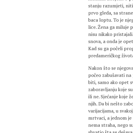
stanju razumjeti, niti
prvo gleda, sa strane
baca loptu. To je nje
lice. Žena ga miluje p
nisu nikako pristajal
snova, a onda je opet 
Kad su ga počeli prog
predameričkog života
Nakon što se njegova
počeo zabušavati na p
biti, samo ako opet sv
zaboravljanju koje su 
ili ne. Sjećanje koje 
njih. Da bi nešto zab
varijacijama, u svako
mrtvaci, a jednom je
nema straha, nego su 
shvatio šta se dešav