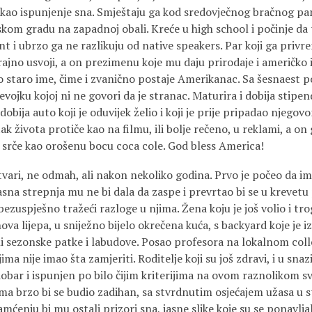
kao ispunjenje sna. Smještaju ga kod sredovječnog bračnog par
kom gradu na zapadnoj obali. Kreće u high school i počinje da
nt i ubrzo ga ne razlikuju od native speakers. Par koji ga priv
 trajno usvoji, a on prezimenu koje mu daju prirodaje i američko
vo staro ime, čime i zvanično postaje Amerikanac. Sa šesnaest pol
vojku kojoj ni ne govori da je stranac. Maturira i dobija stipend
dobija auto koji je oduvijek želio i koji je prije pripadao njeg
k života protiče kao na filmu, ili bolje rečeno, u reklami, a on 
i srče kao orošenu bocu coca cole. God bless America!
stvari, ne odmah, ali nakon nekoliko godina. Prvo je počeo da i
sna strepnja mu ne bi dala da zaspe i prevrtao bi se u krevetu 
 bezuspješno tražeći razloge u njima. Žena koju je još volio i tr
ova lijepa, u sniježno bijelo okrečena kuća, s backyard koje je i
li sezonske patke i labudove. Posao profesora na lokalnom colle
jima nije imao šta zamjeriti. Roditelje koji su još zdravi, i u snazi
bar i ispunjen po bilo čijim kriterijima na ovom raznolikom sv
a brzo bi se budio zadihan, sa stvrdnutim osjećajem užasa u 
ćenju bi mu ostali prizori sna, jasne slike koje su se ponavljale,