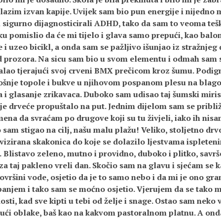
lazim izvan kapije. Uvijek sam bio pun energije i nijedno 
i sigurno dijagnosticirali ADHD, tako da sam to veoma tešk
 pomislio da će mi tijelo i glava samo prepući, kao balon
i uzeo bicikl, a onda sam se pažljivo išunjao iz stražnjeg d
d prozora. Na sicu sam bio u svom elementu i odmah sam se
lao tjerajući svoj crveni BMX prečicom kroz šumu. Podig
ošnje topole i bukve u njihovom pospanom plesu na blago
ća i glasanje zrikavaca. Duboko sam udisao taj šumski miris
je drveće propuštalo na put. Jednim dijelom sam se pribli
ena da svraćam po drugove koji su tu živjeli, iako ih nisa
 sam stigao na cilj, našu malu plažu! Veliko, stoljetno drvo
vizirana skakonica do koje se dolazilo ljestvama ispleten
 Blistavo zeleno, mutno i providno, duboko i plitko, savr
 za taj pakleno vreli dan. Skočio sam na glavu i sjećam se 
ovršini vode, osjetio da je to samo nebo i da mi je ono gra
anjem i tako sam se moćno osjetio. Vjerujem da se tako m
sti, kad sve kipti u tebi od želje i snage. Ostao sam neko 
ajući oblake, baš kao na kakvom pastoralnom platnu. A ond