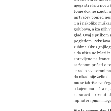
njega streljaju novu 
tome dok ne izgubi m
mrtvačev pogled nest
On i nekoliko muškar
golubova, a iza njih v
glad. Ovaj s puškom 
pogledom. Pokušava d
zubima. Okus gnjilog 
a da ništa ne izlazi 
spravljene na francu
sa ženom pričati o to
je radio s veteranima 
da nikad nije želio da 
mu se izbriše sve čeg
u kojem mu ništa nije
zaboraviti i krenuti d
hipnoterapijom. Legao
Bio je sparan dan i 