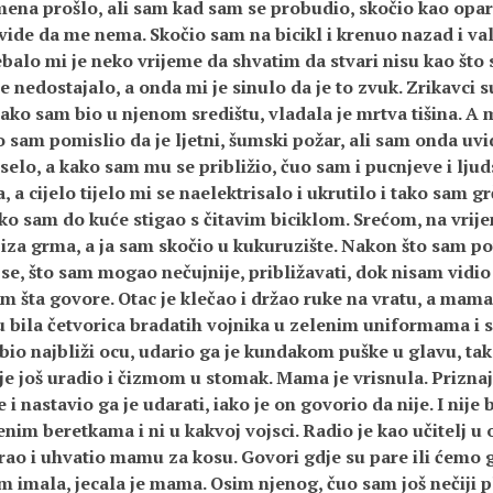
ena prošlo, ali sam kad sam se probudio, skočio kao opar
vide da me nema. Skočio sam na bicikl i krenuo nazad i va
ebalo mi je neko vrijeme da shvatim da stvari nisu kao što s
e nedostajalo, a onda mi je sinulo da je to zvuk. Zrikavci 
 iako sam bio u njenom središtu, vladala je mrtva tišina. A 
o sam pomislio da je ljetni, šumski požar, ali sam onda uvi
selo, a kako sam mu se približio, čuo sam i pucnjeve i ljud
 a cijelo tijelo mi se naelektrisalo i ukrutilo i tako sam 
ko sam do kuće stigao s čitavim biciklom. Srećom, na vrij
 iza grma, a ja sam skočio u kukuruzište. Nakon što sam po
se, što sam mogao nečujnije, približavati, dok nisam vidio 
m šta govore. Otac je klečao i držao ruke na vratu, a mama i
su bila četvorica bradatih vojnika u zelenim uniformama i
 bio najbliži ocu, udario ga je kundakom puške u glavu, tak
 je još uradio i čizmom u stomak. Mama je vrisnula. Priznaj
i nastavio ga je udarati, iako je on govorio da nije. I nije 
enim beretkama i ni u kakvoj vojsci. Radio je kao učitelj u 
erao i uhvatio mamu za kosu. Govori gdje su pare ili ćemo 
m imala, jecala je mama. Osim njenog, čuo sam još nečiji pl