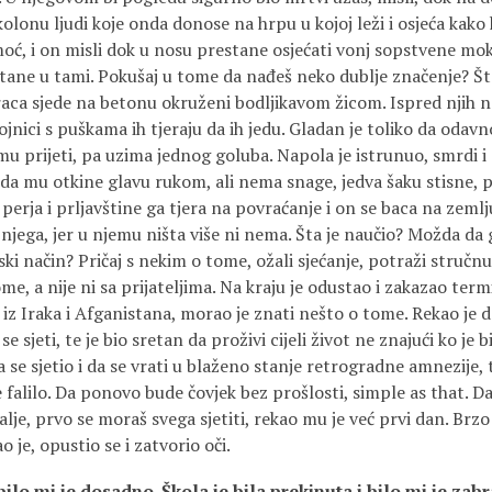
kolonu ljudi koje onda donose na hrpu u kojoj leži i osjeća kako k
oć, i on misli dok u nosu prestane osjećati vonj sopstvene mok
ane u tami. Pokušaj u tome da nađeš neko dublje značenje? Šta
aca sjede na betonu okruženi bodljikavom žicom. Ispred njih n
ojnici s puškama ih tjeraju da ih jedu. Gladan je toliko da odavn
mu prijeti, pa uzima jednog goluba. Napola je istrunuo, smrdi i
a mu otkine glavu rukom, ali nema snage, jedva šaku stisne, pa 
perja i prljavštine ga tjera na povraćanje i on se baca na zemlj
iz njega, jer u njemu ništa više ni nema. Šta je naučio? Možda d
ski način? Pričaj s nekim o tome, ožali sjećanje, potraži stru
me, a nije ni sa prijateljima. Na kraju je odustao i zakazao te
iz Iraka i Afganistana, morao je znati nešto o tome. Rekao je da 
se sjeti, te je bio sretan da proživi cijeli život ne znajući ko je bi
a se sjetio i da se vrati u blaženo stanje retrogradne amnezije,
 falilo. Da ponovo bude čovjek bez prošlosti, simple as that. Da
alje, prvo se moraš svega sjetiti, rekao mu je već prvi dan. Brzo
 je, opustio se i zatvorio oči.
bilo mi je dosadno. Škola je bila prekinuta i bilo mi je zabr