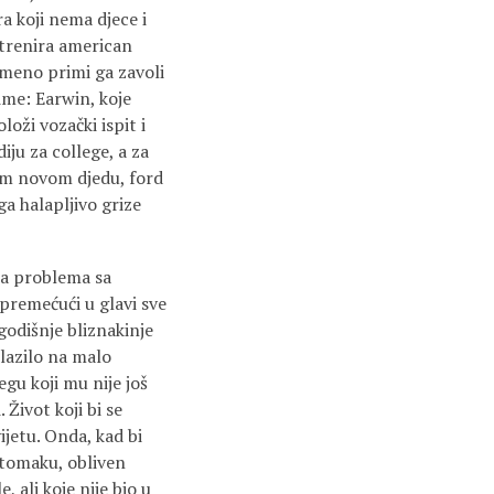
a koji nema djece i
 trenira american
remeno primi ga zavoli
 ime: Earwin, koje
oži vozački ispit i
iju za college, a za
ovom novom djedu, ford
ga halapljivo grize
ma problema sa
premećući u glavi sve
ogodišnje bliznakinje
zlazilo na malo
gu koji mu nije još
. Život koji bi se
ijetu. Onda, kad bi
stomaku, obliven
 ali koje nije bio u