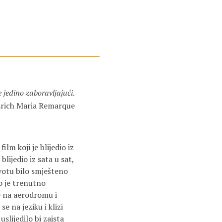
e jedino zaboravljajući
.
rich Maria Remarque
lm koji je blijedio iz
lijedio iz sata u sat,
ivotu bilo smješteno
go je trenutno
e na aerodromu i
e na jeziku i klizi
slijedilo bi zaista