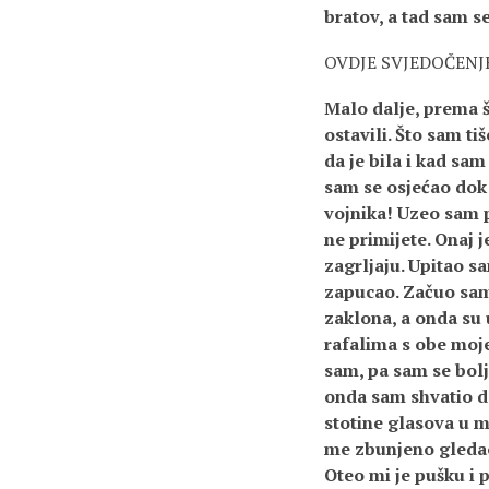
bratov, a tad sam se
OVDJE SVJEDOČENJ
Malo dalje, prema š
ostavili. Što sam t
da je bila i kad sa
sam se osjećao dok 
vojnika! Uzeo sam p
ne primijete. Onaj 
zagrljaju. Upitao sa
zapucao. Začuo sam
zaklona, a onda su 
rafalima s obe moje 
sam, pa sam se bolj
onda sam shvatio da
stotine glasova u 
me zbunjeno gledao
Oteo mi je pušku i 