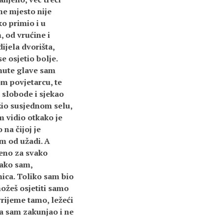
me mjesto nije
o primio i u
, od vrućine i
ijela dvorišta,
 osjetio bolje.
nute glave sam
m povjetarcu, te
 slobode i sjekao
žio susjednom selu,
m vidio otkako je
 na čijoj je
im od užadi. A
šeno za svako
kako sam,
nica. Toliko sam bio
ožeš osjetiti samo
vrijeme tamo, ležeći
a sam zakunjao i ne