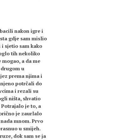
acili nakon igre i
esta gdje sam mislio
 i sjetio sam kako
oglo tih nekoliko
še mogao, a da me
no drugom u
aljez prema njima i
njeno potrčali do
vcima i rezali su
gli ništa, shvatio
Potrajalo je to, a
orično je zaurlalo
ce nada mnom. Prvo
prasnuo u smijeh.
uruze, dok sam se ja