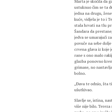
Marta je skočila da g
ustuknuo čim se ta du
jedna na drugu, žene 
kuće, vidjela je to i 
stala hrvati na tlu pr
Šandara da prestane, 
jedva se umarajući z
povuče na sebe dolje 
crvena glava iz koje 
rane s ono malo rakij
glazba ponovno krene 
grimase, no nastavlja
bolno.
„Đava te odnio, šta t
ušutkivao.
Slavlje se, istina, nas
više nije bilo. Terez