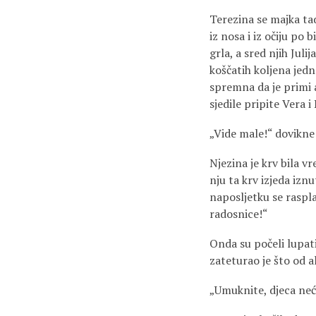
Terezina se majka tada
iz nosa i iz očiju po 
grla, a sred njih Juli
koščatih koljena jed
spremna da je primi 
sjedile pripite Vera 
„Vide male!“ dovikne m
Njezina je krv bila vre
nju ta krv izjeda iznu
naposljetku se raspla
radosnice!“
Onda su počeli lupati
zateturao je što od a
„Umuknite, djeca neće