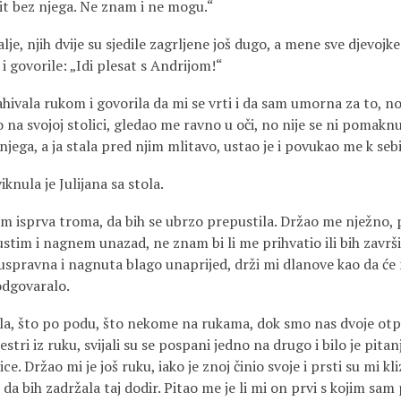
it bez njega. Ne znam i ne mogu.“
lje, njih dvije su sjedile zagrljene još dugo, a mene sve djevojke
i govorile: „Idi plesat s Andrijom!“
hivala rukom i govorila da mi se vrti i da sam umorna za to, n
o na svojoj stolici, gledao me ravno u oči, no nije se ni pomak
ega, a ja stala pred njim mlitavo, ustao je i povukao me k sebi
viknula je Julijana sa stola.
am isprva troma, da bih se ubrzo prepustila. Držao me nježno, 
ustim i nagnem unazad, ne znam bi li me prihvatio ili bih završ
spravna i nagnuta blago unaprijed, drži mi dlanove kao da će m
 odgovaralo.
la, što po podu, što nekome na rukama, dok smo nas dvoje otp
estri iz ruku, svijali su se pospani jedno na drugo i bilo je pit
ce. Držao mi je još ruku, iako je znoj činio svoje i prsti su mi kli
da bih zadržala taj dodir. Pitao me je li mi on prvi s kojim sam 