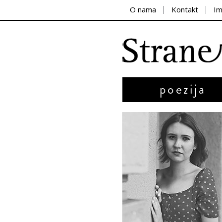
O nama
Kontakt
I
poezija