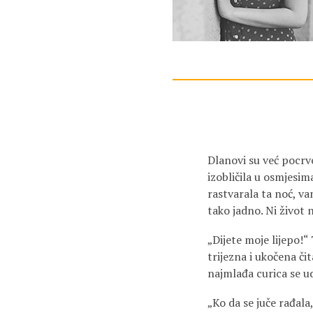
Dlanovi su već pocrven
izobličila u osmjesim
rastvarala ta noć, van
tako jadno. Ni život n
„Dijete moje lijepo!“
trijezna i ukočena či
najmlađa curica se u
„Ko da se juče rađala,