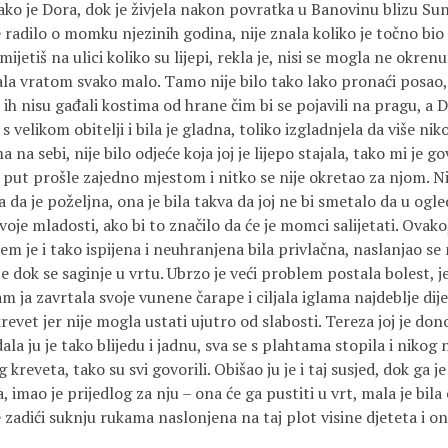
kako je Dora, dok je živjela nakon povratka u Banovinu blizu Su
se radilo o momku njezinih godina, nije znala koliko je točno bio
jetiš na ulici koliko su lijepi, rekla je, nisi se mogla ne okren
ala vratom svako malo. Tamo nije bilo tako lako pronaći posao, 
h ih nisu gađali kostima od hrane čim bi se pojavili na pragu, a D
e s velikom obitelji i bila je gladna, toliko izgladnjela da više ni
a na sebi, nije bilo odjeće koja joj je lijepo stajala, tako mi je g
i put prošle zajedno mjestom i nitko se nije okretao za njom. Nij
 da je poželjna, ona je bila takva da joj ne bi smetalo da u ogle
oje mladosti, ako bi to značilo da će je momci salijetati. Ovako,
em je i tako ispijena i neuhranjena bila privlačna, naslanjao se
je dok se saginje u vrtu. Ubrzo je veći problem postala bolest, j
m ja zavrtala svoje vunene čarape i ciljala iglama najdeblje dij
revet jer nije mogla ustati ujutro od slabosti. Tereza joj je dono
dala ju je tako blijedu i jadnu, sva se s plahtama stopila i nikog 
 kreveta, tako su svi govorili. Obišao ju je i taj susjed, dok ga j
imao je prijedlog za nju – ona će ga pustiti u vrt, mala je bila o
e zadići suknju rukama naslonjena na taj plot visine djeteta i on 