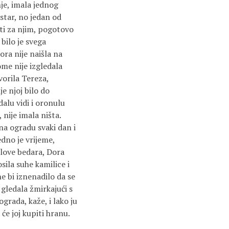
nje, imala jednog
 star, no jedan od
uti za njim, pogotovo
bilo je svega
ora nije naišla na
kome nije izgledala
ovorila Tereza,
e njoj bilo do
dalu vidi i oronulu
 nije imala ništa.
 na ogradu svaki dan i
edno je vrijeme,
elove bedara, Dora
sila suhe kamilice i
ne bi iznenadilo da se
e gledala žmirkajući s
grada, kaže, i lako ju
će joj kupiti hranu.