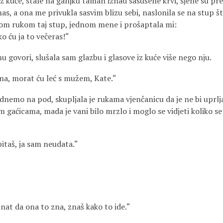
iz kuće, stale na ganjku taman iznad sasušene krvi, sjene su pres
as, a ona me privukla sasvim blizu sebi, naslonila se na stup š
nom rukom taj stup, jednom mene i prošaptala mi:
o ću ja to večeras!“
 govori, slušala sam glazbu i glasove iz kuće više nego nju.
a, morat ću leć s mužem, Kate.“
dnemo na pod, skupljala je rukama vjenčanicu da je ne bi uprljal
im gaćicama, mada je vani bilo mrzlo i moglo se vidjeti koliko se
.
taš, ja sam neudata.“
 znat da ona to zna, znaš kako to ide.“