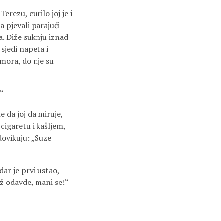
erezu, curilo joj je i
a pjevali parajući
la. Diže suknju iznad
sjedi napeta i
mora, do nje su
.“
ne da joj da miruje,
 cigaretu i kašljem,
 dovikuju: „Suze
dar je prvi ustao,
ež odavde, mani se!“