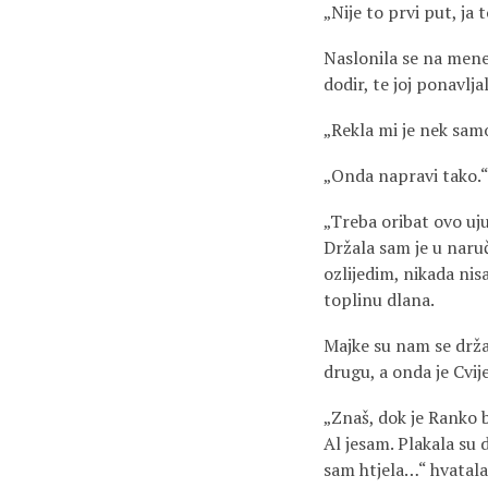
„Nije to prvi put, ja 
Naslonila se na mene,
dodir, te joj ponavlja
„Rekla mi je nek sam
„Onda napravi tako.
„Treba oribat ovo uju
Držala sam je u naruč
ozlijedim, nikada nisa
toplinu dlana.
Majke su nam se držal
drugu, a onda je Cvije
„Znaš, dok je Ranko b
Al jesam. Plakala su d
sam htjela…“ hvatala 