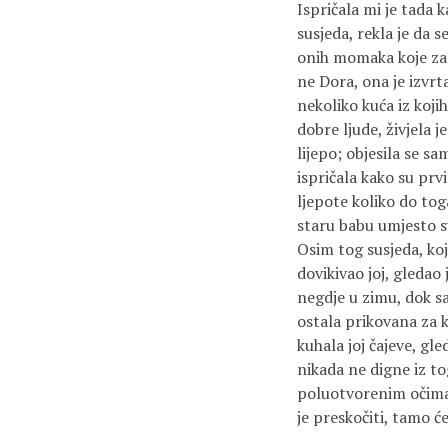
Ispričala mi je tada 
susjeda, rekla je da 
onih momaka koje zami
ne Dora, ona je izvrt
nekoliko kuća iz koji
dobre ljude, živjela j
lijepo; objesila se sam
ispričala kako su prv
ljepote koliko do toga
staru babu umjesto sv
Osim tog susjeda, koj
dovikivao joj, gledao 
negdje u zimu, dok sa
ostala prikovana za k
kuhala joj čajeve, gle
nikada ne digne iz tog
poluotvorenim očima, 
je preskočiti, tamo ć