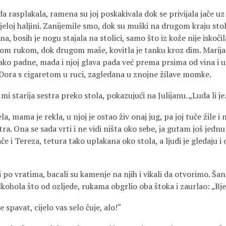
 rasplakala, ramena su joj poskakivala dok se privijala jače uz T
bijeloj haljini. Zanijemile smo, dok su muški na drugom kraju stol
jana, bosih je nogu stajala na stolici, samo što iz kože nije iskoči
nom rukom, dok drugom maše, kovitla je tanku kroz dim. Marija 
ako padne, mada i njoj glava pada već prema prsima od vina i u
i Dora s cigaretom u ruci, zagledana u znojne žilave momke.
i starija sestra preko stola, pokazujući na Julijanu. „Luda li je
la, mama je rekla, u njoj je ostao živ onaj jug, pa joj tuče žile i 
tra. Ona se sada vrti i ne vidi ništa oko sebe, ja gutam još jednu
če i Tereza, tetura tako uplakana oko stola, a ljudi je gledaju i
 po vratima, bacali su kamenje na njih i vikali da otvorimo. Šan
lkohola što od ozljede, rukama obgrlio oba štoka i zaurlao: „Bj
 spavat, cijelo vas selo čuje, alo!“