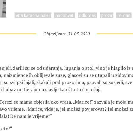
ena katarina haler
nadohvat
odlomak
proza
roman
Objavljeno: 31.05.2020
jeli, žarili su se od udaranja, lupanja o stol, vino je hlapilo iz u
a, naizmjence ih oblijevale suze, glasovi su se utapali u zidovima
i su svi psi lajali, skakali pod prozorima, psovali su susjedi, sve
i ljubav ne tjeraju na slavlje kao što to čini očaj.
 Terezi se mama objesila oko vrata. „Marice!“ zazvala je moju maj
tavo vrijeme. „Marice, vide je, jel možeš povjerovat? Jel možeš z
dala! Đe nam je vrijeme?“
 eto!“