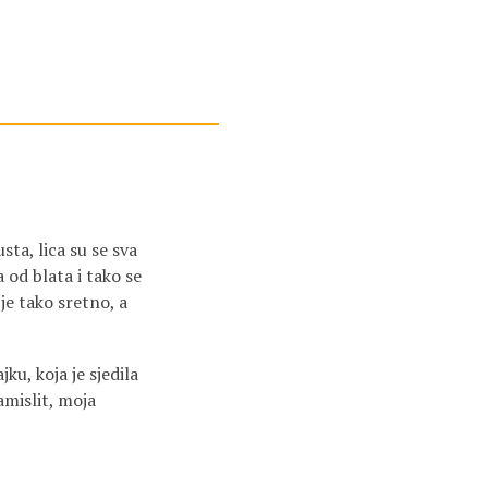
sta, lica su se sva
 od blata i tako se
 je tako sretno, a
ku, koja je sjedila
amislit, moja