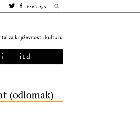
tal za književnost i kulturu
ri
itd
at (odlomak)