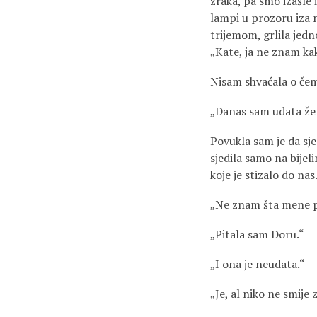
zraka, pa smo izašle 
lampi u prozoru iza n
trijemom, grlila jed
„Kate, ja ne znam kak
Nisam shvaćala o čemu
„Danas sam udata žen
Povukla sam je da sje
sjedila samo na bijel
koje je stizalo do nas
„Ne znam šta mene pi
„Pitala sam Doru.“
„I ona je neudata.“
„Je, al niko ne smije