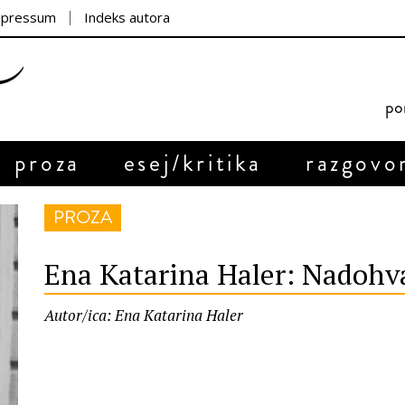
mpressum
Indeks autora
por
proza
esej/kritika
razgovo
PROZA
Ena Katarina Haler: Nadohv
Autor/ica: Ena Katarina Haler