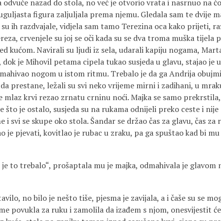
a odvuče nazad do stola, no već je otvorio vrata i nasrnuo na čov
guljasta figura zaljuljala prema njemu. Gledala sam te dvije m
su ih razdvajale, vidjela sam tamo Terezina oca kako prijeti, ra
Tereza, crvenjele su joj se oči kada su se dva troma muška tijela p
ed kućom. Navirali su ljudi iz sela, udarali kapiju nogama, Marta
dok je Mihovil petama cipela tukao susjeda u glavu, stajao je 
amahivao nogom u istom ritmu. Trebalo je da ga Andrija obujmi 
da prestane, ležali su svi neko vrijeme mirni i zadihani, u mraku
je mlaz krvi rezao zrnatu crninu noći. Majka se samo prekrstila,
e što je ostalo, susjeda su na rukama odnijeli preko ceste i nij
i svi se skupe oko stola. Šandar se držao čas za glavu, čas za r
o je pjevati, kovitlao je rubac u zraku, pa ga spuštao kad bi mu
i je to trebalo“, prošaptala mu je majka, odmahivala je glavom n
tavilo, no bilo je nešto tiše, pjesma je zavijala, a i čaše su se mo
a me povukla za ruku i zamolila da izađem s njom, onesvijestit ć