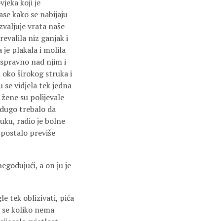
jeka koji je
ase kako se nabijaju
zvaljuje vrata naše
revalila niz ganjak i
 je plakala i molila
uspravno nad njim i
oko širokog struka i
 se vidjela tek jedna
 žene su polijevale
e dugo trebalo da
uku, radio je bolne
 postalo previše
egodujući, a on ju je
gle tek oblizivati, pića
e se koliko nema