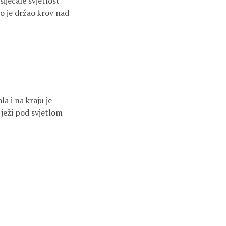
ijecale svjetlost
to je držao krov nad
a i na kraju je
 ježi pod svjetlom