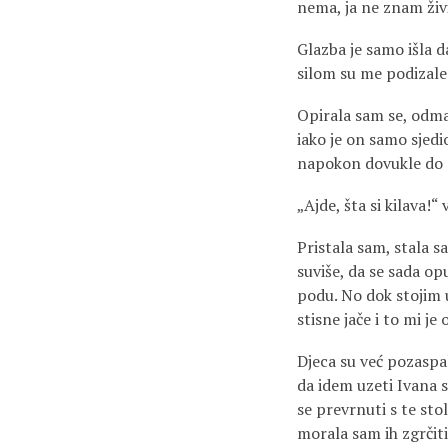
nema, ja ne znam živ
Glazba je samo išla da
silom su me podizale 
Opirala sam se, odma
iako je on samo sjedi
napokon dovukle do nj
„Ajde, šta si kilava!“ 
Pristala sam, stala s
suviše, da se sada op
podu. No dok stojim u
stisne jače i to mi je
Djeca su već pozaspa
da idem uzeti Ivana s
se prevrnuti s te stoli
morala sam ih zgrčiti 