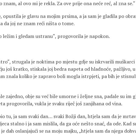
to znam, al ovo mi je rekla. Za ove prije ona neće reć, al zna se.“
 opustila je glavu na mojim prsima, a ja sam je gladila po obraz
la da joj ne znam reći ništa o tome.
o ležim i gledam ustranu“, progovorila je napokon.
“
tro“, strugala je noktima po mjestu gdje su iskrvarili muškarci 
ju još kratko, stiskala joj bedra napeta od hladnoće, pažljivo, u
m znala koliko je zapravo boli mogla istrpjeti, pa bih je stisnul
e zajedno, obje su već bile umorne i željne sna, padale su im g
ta progovorila, vukla je svaku riječ još zanjihana od vina.
io tu, ja sam svaki dan… svaki Božji dan, htjela sam da je mrtav
jeca stalno i ja sam mislila, da ga oće nešto snać, da ode. Kad su
je dah oslanjajući se na moju majku, „htjela sam da njega dohv