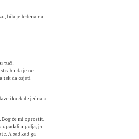
u, bila je ledena na
u tuči.
 strahu da je ne
a tek da osjeti
lave i kuckale jedna o
. Bog će mi oprostit.
 upadali u polja, ja
ate. A sad kad ga