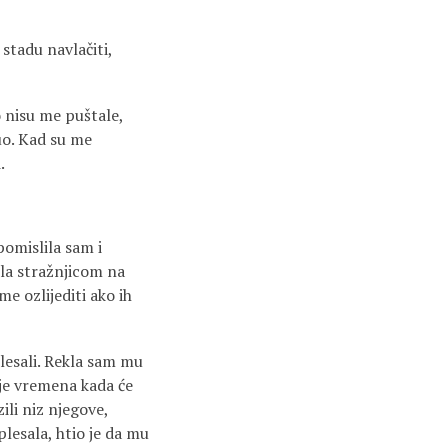
 stadu navlačiti,
o nisu me puštale,
nuo. Kad su me
.
pomislila sam i
ila stražnjicom na
e ozlijediti ako ih
lesali. Rekla sam mu
anje vremena kada će
zili niz njegove,
plesala, htio je da mu