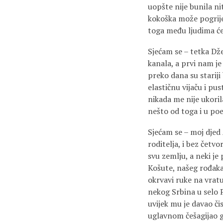
uopšte nije bunila nit
kokoška može pogriješ
toga među ljudima će 
Sjećam se – tetka Dž
kanala, a prvi nam je
preko dana su stariji 
elastičnu vijaču i pus
nikada me nije ukoril
nešto od toga i u poez
Sjećam se – moj djed 
roditelja, i bez četv
svu zemlju, a neki je
Košute, našeg rođaka 
okrvavi ruke na vratu
nekog Srbina u selo P
uvijek mu je davao č
uglavnom češagijao ga