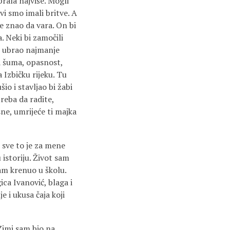
brala najviše. Mogli
svi smo imali britve. A
je znao da vara. On bi
. Neki bi zamočili
no ubrao najmanje
a šuma, opasnost,
Izbičku rijeku. Tu
šio i stavljao bi žabi
treba da radite,
sne, umrijeće ti majka
– sve to je za mene
istoriju. Život sam
sam krenuo u školu.
ca Ivanović, blaga i
e i ukusa čaja koji
Zimi sam bio na