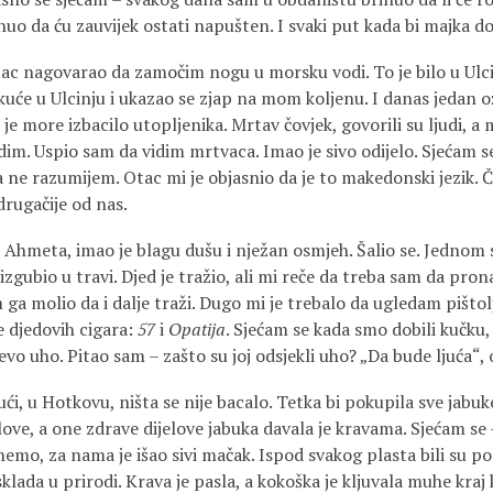
o da ću zauvijek ostati napušten. I svaki put kada bi majka do
ac nagovarao da zamočim nogu u morsku vodi. To je bilo u Ulci
uće u Ulcinju i ukazao se zjap na mom koljenu. I danas jedan ož
je more izbacilo utopljenika. Mrtav čovjek, govorili su ljudi, a 
idim. Uspio sam da vidim mrtvaca. Imao je sivo odijelo. Sjećam s
a ne razumijem. Otac mi je objasnio da je to makedonski jezik. 
drugačije od nas.
 Ahmeta, imao je blagu dušu i nježan osmjeh. Šalio se. Jednom
izgubio u travi. Djed je tražio, ali mi reče da treba sam da pron
 ga molio da i dalje traži. Dugo mi je trebalo da ugledam pištolj
se djedovih cigara:
57
i
Opatija
. Sjećam se kada smo dobili kučku,
evo uho. Pitao sam – zašto su joj odsjekli uho? „Da bude ljuća“, 
ući, u Hotkovu, ništa se nije bacalo. Tetka bi pokupila sve jabu
elove, a one zdrave dijelove jabuka davala je kravama. Sjećam s
enemo, za nama je išao sivi mačak. Ispod svakog plasta bili su po
sklada u prirodi. Krava je pasla, a kokoška je kljuvala muhe kraj