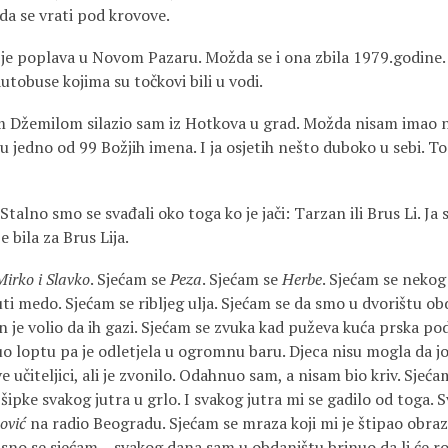
 da se vrati pod krovove.
 je poplava u Novom Pazaru. Možda se i ona zbila 1979.godine.
utobuse kojima su točkovi bili u vodi.
m Džemilom silazio sam iz Hotkova u grad. Možda nisam imao ni
jedno od 99 Božjih imena. I ja osjetih nešto duboko u sebi. To
Stalno smo se svađali oko toga ko je jači: Tarzan ili Brus Li. Ja
e bila za Brus Lija.
Mirko i Slavko
. Sjećam se
Peza
. Sjećam se
Herbe
. Sjećam se nekog
uti medo. Sjećam se ribljeg ulja. Sjećam se da smo u dvorištu ob
n je volio da ih gazi. Sjećam se zvuka kad puževa kuća prska p
 loptu pa je odletjela u ogromnu baru. Djeca nisu mogla da j
e učiteljici, ali je zvonilo. Odahnuo sam, a nisam bio kriv. Sjeć
 šipke svakog jutra u grlo. I svakog jutra mi se gadilo od toga.
ović
na radio Beogradu. Sjećam se mraza koji mi je štipao obra
asno se sjećam – svakog dana sam u obdaništu brinuo da li će ro