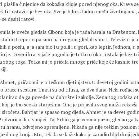
i plašila činjenice da kokoška kljuje pored njenog oka. Krava se 
iti i ostaviti je bez oka. Sve je bilo skladno među životinjama,
se desiti ratovi.
emila je uveče gledala Cibonu koja je tada harala sa Draženom.
 stalno treperio pa smo na drugom gledali sport. Televizor je 
bili u poslu, a ja sam bio i u polji i u gori, kao leptir. Jednom, u
tio je. Drveni kraj vijače pogodio je tetku u oko i ostala je bez tr
a zbog toga. Tetka mi je pričala mnoge priče koje će kasnije tre
iji.
Ahmet, pričao mi je o teškom djetinjstvu. U devetoj godini osta
oro braće i sestara. Umrli su od tifusa, za dva dana. Neki rođaci 
 planirao da ga povede na đubrište i zakolje. Žena tog rođaka ot
koji je bio seoski starješina. Ona je prijavila svog muža rekavši
 siročeta. Bahtjar je spasao mog djeda. Ahmet je sa devet godin
ridvoricu, ka Ivanjici. Taj Srbin ga je veoma pazio, gledao ga kao
istu hranu, odvojeno spremljenu. Nikada ga nije teškim poslom 
zdinog konja. Eto, tek da se kaže kako je zaradio hljeb koji jed