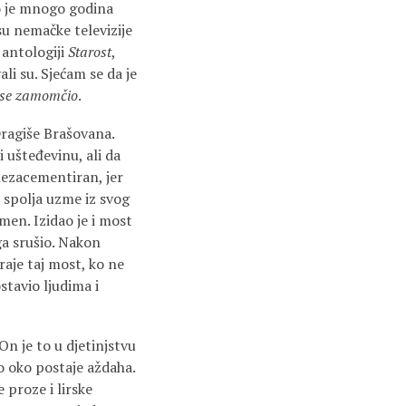
io je mnogo godina
 su nemačke televizije
 antologiji
Starost
,
li su. Sjećam se da je
m se zamomčio
.
ragiše Brašovana.
 ušteđevinu, ali da
 nezacementiran, jer
 spolja uzme iz svog
men. Izidao je i most
ga srušio. Nakon
raje taj most, ko ne
stavio ljudima i
On je to u djetinjstvu
o oko postaje aždaha.
 proze i lirske