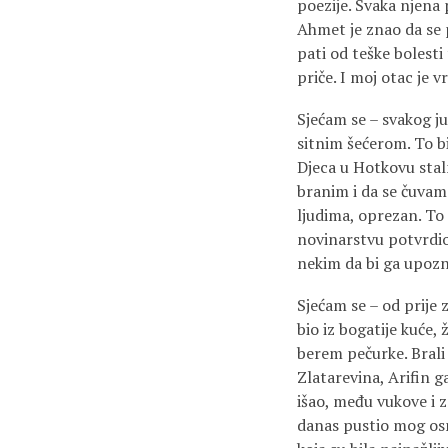
poezije. Svaka njena 
Ahmet je znao da se p
pati od teške bolesti
priče. I moj otac je 
Sjećam se – svakog ju
sitnim šećerom. To bi
Djeca u Hotkovu staln
branim i da se čuvam
ljudima, oprezan. To 
novinarstvu potvrdio 
nekim da bi ga upozn
Sjećam se – od prije 
bio iz bogatije kuće, 
berem pečurke. Brali
Zlatarevina, Arifin 
išao, među vukove i zm
danas pustio mog osm