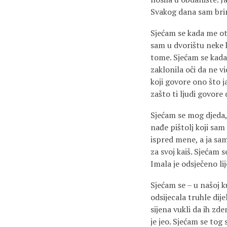
Svakog dana sam brinu
Sjećam se kada me ot
sam u dvorištu neke k
tome. Sjećam se kada 
zaklonila oči da ne v
koji govore ono što j
zašto ti ljudi govore 
Sjećam se mog djeda,
nađe pištolj koji sam 
ispred mene, a ja sam
za svoj kaiš. Sjećam 
Imala je odsječeno lij
Sjećam se – u našoj k
odsijecala truhle dij
sijena vukli da ih zd
je jeo. Sjećam se tog 