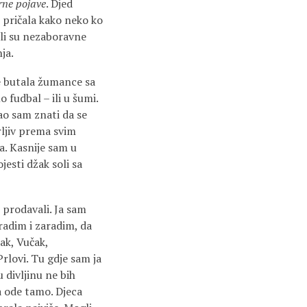
rne pojave
. Djed
e pričala kako neko ko
ali su nezaboravne
ja.
je butala žumance sa
 fudbal – ili u šumi.
ao sam znati da se
rljiv prema svim
a. Kasnije sam u
jesti džak soli sa
 prodavali. Ja sam
 radim i zaradim, da
ak, Vučak,
rlovi. Tu gdje sam ja
u divljinu ne bih
a ode tamo. Djeca