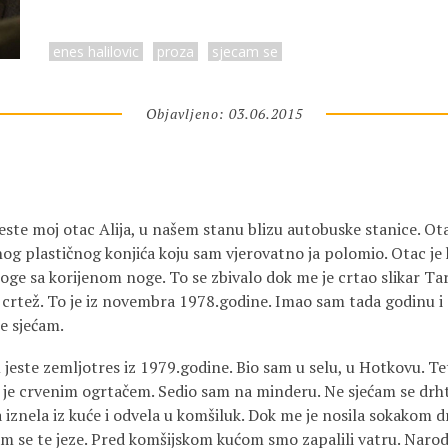
enes halilovic
proza
sjecam se
Objavljeno: 03.06.2015
este moj otac Alija, u našem stanu blizu autobuske stanice. Ot
og plastičnog konjića koju sam vjerovatno ja polomio. Otac je
noge sa korijenom noge. To se zbivalo dok me je crtao slikar Tar
j crtež. To je iz novembra 1978.godine. Imao sam tada godinu i
e sjećam.
 jeste zemljotres iz 1979.godine. Bio sam u selu, u Hotkovu. T
je crvenim ogrtačem. Sedio sam na minderu. Ne sjećam se drhtan
 iznela iz kuće i odvela u komšiluk. Dok me je nosila sokakom d
m se te jeze. Pred komšijskom kućom smo zapalili vatru. Narod