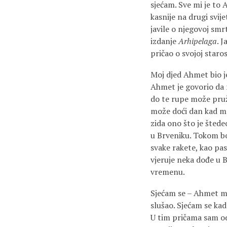
sjećam. Sve mi je to 
kasnije na drugi svije
javile o njegovoj smr
izdanje
Arhipelaga
. 
pričao o svojoj staro
Moj djed Ahmet bio je
Ahmet je govorio da n
do te rupe može pruži
može doći dan kad mo
zida ono što je štede
u Brveniku. Tokom bo
svake rakete, kao pas
vjeruje neka dođe u B
vremenu.
Sjećam se – Ahmet mi 
slušao. Sjećam se kad
U tim pričama sam odr