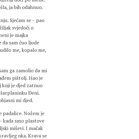
šla, ja bih odahnuo.
nju. Sjećam se – pao
iljak svjedoči o
meni je majka
e da sam čuo ljude
Čudilo me, kopalo me,
 sam ga zamolio da mi
ađem pištolj. Išao je
 koji je djed zatnuo
 šarplaninku Đeni.
objasni mi djed.
ke padalice. Nožem je
e – kada smo plastove
ljski miševi. I mačak
 kravljeg oka. Krava se