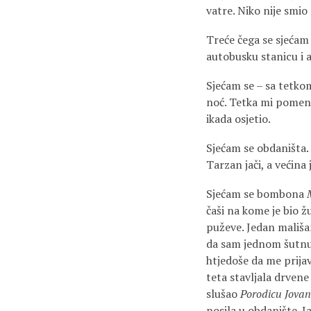
vatre. Niko nije smio
Treće čega se sjećam
autobusku stanicu i a
Sjećam se – sa tetko
noć. Tetka mi pomenu 
ikada osjetio.
Sjećam se obdaništa. 
Tarzan jači, a većina j
Sjećam se bombona
čaši na kome je bio ž
puževe. Jedan mališa
da sam jednom šutnuo
htjedoše da me prijav
teta stavljala drvene
slušao
Porodicu Jovan
nosila u obdanište. J