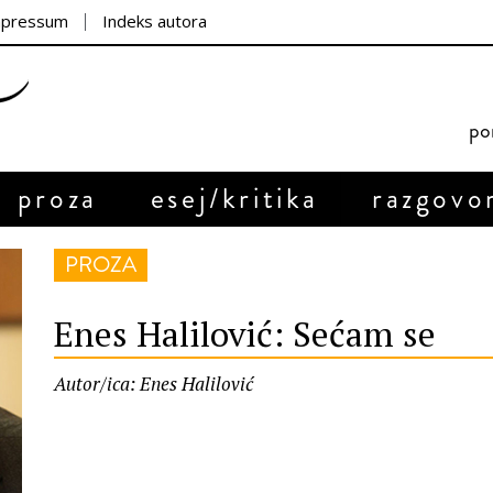
mpressum
Indeks autora
por
proza
esej/kritika
razgovo
PROZA
Enes Halilović: Sećam se
Autor/ica: Enes Halilović