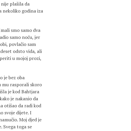
nije plašila da
 a nekoliko godina iza
 Imali smo samo dva
radio samo noću, jer
 sobi, povlačio sam
ideset odsto vida, ali
periti u mojoj prozi,
o je bez oba
su mu rasporali skoro
išla je kod Bahtjara
 kako je nakanio da
a otišao da radi kod
 svoje dijete. I
namučio. Moj djed je
e. Svega toga se