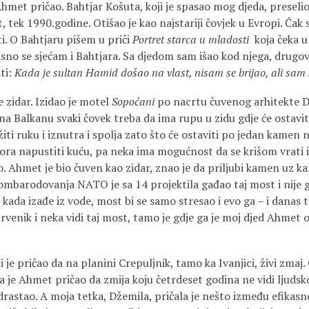
Ahmet pričao. Bahtjar Košuta, koji je spasao mog djeda, presel
t, tek 1990.godine. Otišao je kao najstariji čovjek u Evropi. Čak
ti. O Bahtjaru pišem u priči
Portret starca u mladosti
koja čeka u
Jasno se sjećam i Bahtjara. Sa djedom sam išao kod njega, drugova
sti:
Kada je sultan Hamid došao na vlast, nisam se brijao, ali sa
 zidar. Izidao je motel
Sopoćani
po nacrtu čuvenog arhitekte D
a Balkanu svaki čovek treba da ima rupu u zidu gdje će ostaviti
ti ruku i iznutra i spolja zato što će ostaviti po jedan kamen
ra napustiti kuću, pa neka ima mogućnost da se krišom vrati i
o. Ahmet je bio čuven kao zidar, znao je da priljubi kamen uz ka
mbarodovanja NATO je sa 14 projektila gađao taj most i nije 
 kada izađe iz vode, most bi se samo stresao i evo ga – i danas t
rvenik i neka vidi taj most, tamo je gdje ga je moj djed Ahmet o
je pričao da na planini Crepuljnik, tamo ka Ivanjici, živi zmaj. 
a je Ahmet pričao da zmija koju četrdeset godina ne vidi ljudsk
astao. A moja tetka, Džemila, pričala je nešto između efikasne