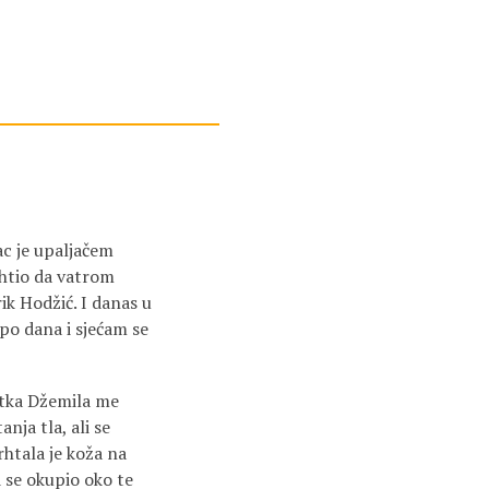
ac je upaljačem
 htio da vatrom
ik Hodžić. I danas u
 po dana i sjećam se
etka Džemila me
ja tla, ali se
rhtala je koža na
 se okupio oko te