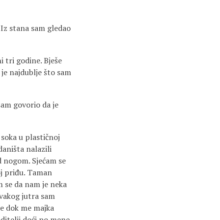
 Iz stana sam gledao
 tri godine. Bješe
 je najdublje što sam
 sam govorio da je
 soka u plastičnoj
daništa nalazili
od nogom. Sjećam se
oj priđu. Taman
am se da nam je neka
 Svakog jutra sam
ze dok me majka
ditelji doći po mene.