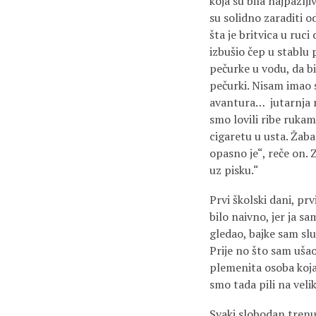
koja su bila najpažlji
su solidno zaraditi od
šta je britvica u ruc
izbušio čep u stablu 
pečurke u vodu, da bi
pečurki. Nisam imao 
avantura… jutarnja r
smo lovili ribe rukama
cigaretu u usta. Žaba 
opasno je“, reče on. 
uz pisku.“
Prvi školski dani, pr
bilo naivno, jer ja 
gledao, bajke sam slu
Prije no što sam ušao
plemenita osoba koja 
smo tada pili na vel
Svaki slobodan trenu