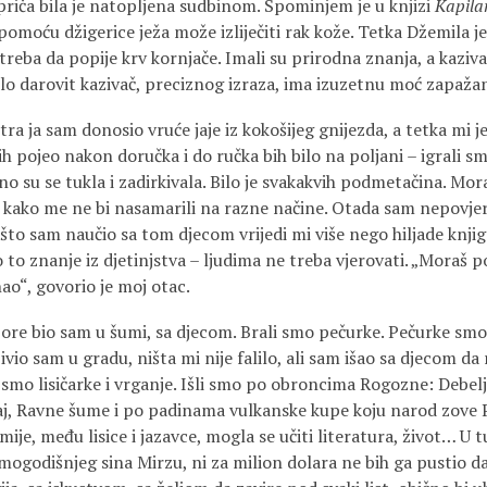
priča bila je natopljena sudbinom. Spominjem je u knjizi
Kapila
omoću džigerice ježa može izliječiti rak kože. Tetka Džemila j
 treba da popije krv kornjače. Imali su prirodna znanja, a kaziv
vrlo darovit kazivač, preciznog izraza, ima izuzetnu moć zapažan
tra ja sam donosio vruće jaje iz kokošijeg gnijezda, a tetka mi 
h pojeo nakon doručka i do ručka bih bilo na poljani – igrali smo
o su se tukla i zadirkivala. Bilo je svakakvih podmetačina. Mor
 kako me ne bi nasamarili na razne načine. Otada sam nepovje
što sam naučio sa tom djecom vrijedi mi više nego hiljade knjig
to znanje iz djetinjstva – ljudima ne treba vjerovati. „Moraš po
ao“, govorio je moj otac.
zore bio sam u šumi, sa djecom. Brali smo pečurke. Pečurke smo
živio sam u gradu, ništa mi nije falilo, ali sam išao sa djecom da
 smo lisičarke i vrganje. Išli smo po obroncima Rogozne: Debelj
gaj, Ravne šume i po padinama vulkanske kupe koju narod zove P
ije, među lisice i jazavce, mogla se učiti literatura, život… U t
ogodišnjeg sina Mirzu, ni za milion dolara ne bih ga pustio d