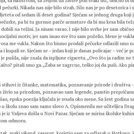
vija, sa iskustvom, sa željom da zavire pod svaki list, obično bi u
 pečurki. Nikada nas nije bilo strah. Išlo nas je po desetorica i 
i djeteta od sedam ili deset godina? Sjećam se jednog druga koji 
pečurke, pa bi tu gurnuo parče armature da bi mu kesa bila teža
 dobili na težini. Ja nisam varao. I nije bilo svrhe jer sam obič
socijalni motiv, jer sam imao sve što sam poželio. Mene je vukl
osa me vukla. Nakon što bismo prodali pečurke odlazili smo na 
 i kupali se. Sjećam se – jedan koji je danas policajac – već je pu
je pušila, nije znala da ispljune cigaretu. „Ovo što ja radim ne 
Zašto? pitali smo ga. „Žaba se zagrcne, teško joj da puši. Ako pi
vi stihovi iz čitanke, matematika, poznavanje prirode i društva 
sam živio sa prirodom, poznavao sam legende, pamtio prepričanu 
šao, epska poezija ključala je svuda oko mene. Sa šest godina 
 u školu znao sam samo slovo A. Opismenila me učiteljica Dragi
je iz Valjeva došla u Novi Pazar. Sjećam se mirisa školske kuhinj
ikom odmoru.
tak, svaki vikend, raspust, koristio sam za odlazak u Hotkovo. 