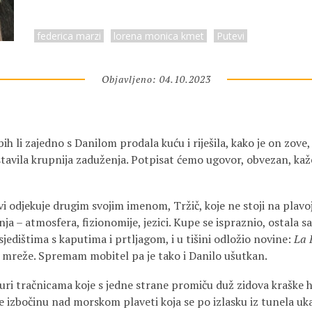
federica marzi
lorena monica kmet
Putevi
Objavljeno: 04.10.2023
ih li zajedno s Danilom prodala kuću i riješila, kako je on zove
avila krupnija zaduženja. Potpisat ćemo ugovor, obvezan, kaže
i odjekuje drugim svojim imenom, Tržič, koje ne stoji na plavoj
enja – atmosfera, fizionomije, jezici. Kupe se ispraznio, ostala s
 sjedištima s kaputima i prtljagom, i u tišini odložio novine:
La 
 mreže. Spremam mobitel pa je tako i Danilo ušutkan.
juri tračnicama koje s jedne strane promiču duž zidova kraške h
e izbočinu nad morskom plaveti koja se po izlasku iz tunela uka