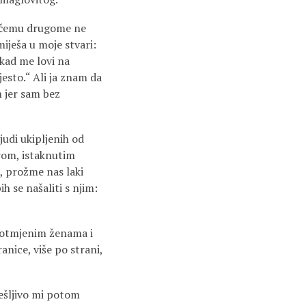
o čemu drugome ne
miješa u moje stvari:
 kad me lovi na
esto.“ Ali ja znam da
m jer sam bez
judi ukipljenih od
urom, istaknutim
, prožme nas laki
h se našaliti s njim:
im otmjenim ženama i
anice, više po strani,
ješljivo mi potom