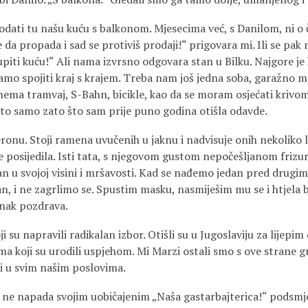
odati tu našu kuću s balkonom. Mjesecima već, s Danilom, ni 
e da propada i sad se protiviš prodaji!“ prigovara mi. Ili se pak 
i kupiti kuću!“ Ali nama izvrsno odgovara stan u Bilku. Najgore je
amo spojiti kraj s krajem. Treba nam još jedna soba, garažno mj
nema tramvaj, S-Bahn, bicikle, kao da se moram osjećati krivo
 to samo zato što sam prije puno godina otišla odavde.
onu. Stoji ramena uvučenih u jaknu i nadvisuje onih nekoliko l
ve posijedila. Isti tata, s njegovom gustom nepočešljanom friz
n u svojoj visini i mršavosti. Kad se nađemo jedan pred drugim
, i ne zagrlimo se. Spustim masku, nasmiješim mu se i htjela bi
znak pozdrava.
oji su napravili radikalan izbor. Otišli su u Jugoslaviju za lijep
 koji su urodili uspjehom. Mi Marzi ostali smo s ove strane gr
ni u svim našim poslovima.
lo ne napada svojim uobičajenim „Naša gastarbajterica!“ podsm