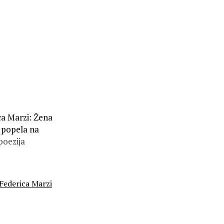
ca Marzi: Žena
e popela na
poezija
Federica Marzi