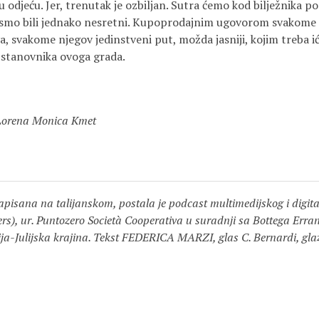
 odjeću. Jer, trenutak je ozbiljan. Sutra ćemo kod bilježnika pod
e smo bili jednako nesretni. Kupoprodajnim ugovorom svakome ć
a, svakome njegov jedinstveni put, možda jasniji, kojim treba i
stanovnika ovoga grada.
 Lorena Monica Kmet
apisana na talijanskom, postala je podcast multimedijskog i digit
ers), ur. Puntozero Società Cooperativa u suradnji sa Bottega Erran
ja-Julijska krajina. Tekst FEDERICA MARZI, glas C. Bernardi, glaz