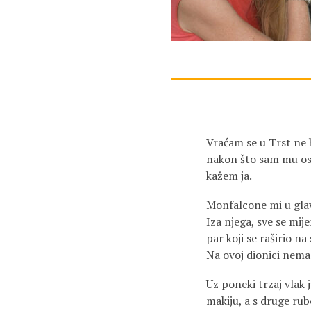
Vraćam se u Trst ne b
nakon što sam mu ost
kažem ja.
Monfalcone mi u glav
Iza njega, sve se mij
par koji se raširio na
Na ovoj dionici nema
Uz poneki trzaj vlak 
makiju, a s druge rub