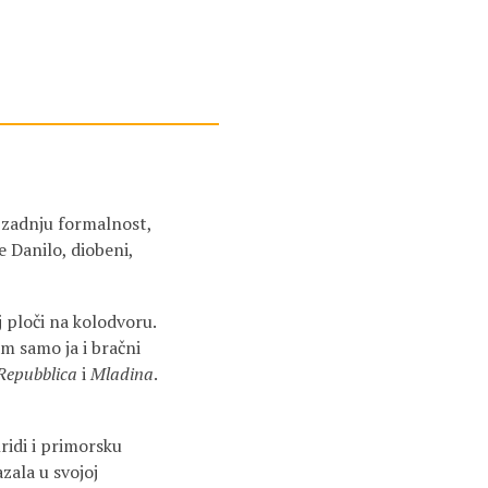
, zadnju formalnost,
 Danilo, diobeni,
 ploči na kolodvoru.
am samo ja i bračni
Repubblica
i
Mladina
.
ridi i primorsku
zala u svojoj