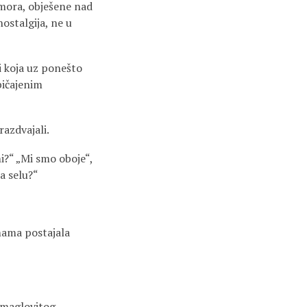
 mora, obješene nad
 nostalgija, ne u
i koja uz ponešto
bičajenim
razdvajali.
mi?“ „Mi smo oboje“,
a selu?“
 mama postajala
 maglovitog.