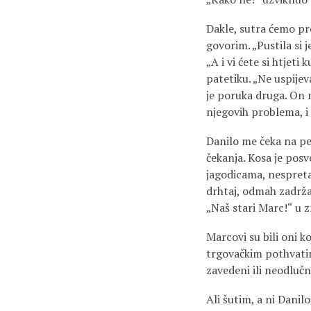
Dakle, sutra ćemo pr
govorim. „Pustila si j
„A i vi ćete si htjet
patetiku. „Ne uspijev
je poruka druga. On 
njegovih problema, i
Danilo me čeka na per
čekanja. Kosa je pos
jagodicama, nespreta
drhtaj, odmah zadržan
„Naš stari Marc!“ u 
Marcovi su bili oni k
trgovačkim pothvatima
zavedeni ili neodluč
Ali šutim, a ni Dani