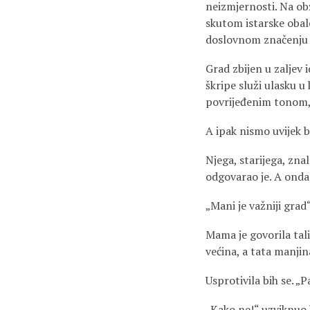
neizmjernosti. Na ob
skutom istarske obale
doslovnom značenju r
Grad zbijen u zaljev 
škripe služi ulasku u
povrijeđenim tonom,
A ipak nismo uvijek bi
Njega, starijega, zna
odgovarao je. A onda
„Mani je važniji grad“
Mama je govorila tali
većina, a tata manjin
Usprotivila bih se. „
„Kako ne!“ uzviknuo 