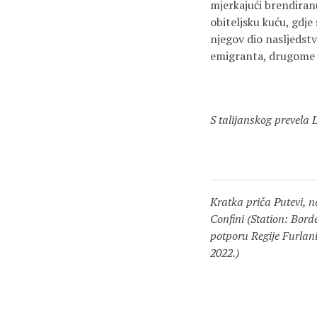
mjerkajući brendiranu
obiteljsku kuću, gdj
njegov dio nasljedstv
emigranta, drugome 
S talijanskog prevela
Kratka priča Putevi, n
Confini (Station: Bord
potporu Regije Furlani
2022.)