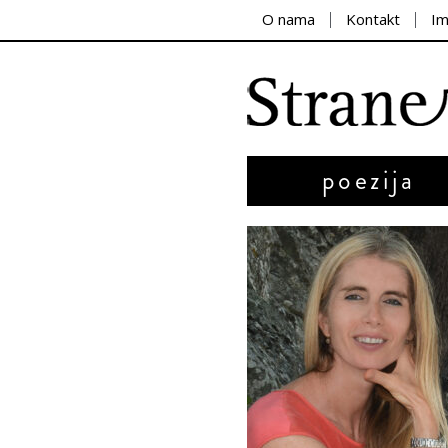
O nama
Kontakt
I
poezija