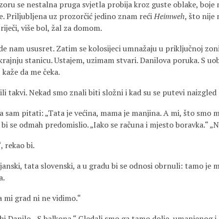
zoru se nestalna pruga svjetla probija kroz guste oblake, boje
. Priljubljena uz prozorčić jedino znam reći
Heimweh
, što nije
iječi, više bol, žal za domom.
ide nam ususret. Zatim se kolosijeci umnažaju u priključnoj zon
 krajnju stanicu. Ustajem, uzimam stvari. Danilova poruka. S uo
 kaže da me čeka.
li takvi. Nekad smo znali biti složni i kad su se putevi naizgled 
la sam pitati: „Tata je većina, mama je manjina. A mi, što smo 
 bi se odmah predomislio. „Iako se računa i mjesto boravka.“ „N
, rekao bi.
janski, tata slovenski, a u gradu bi se odnosi obrnuli: tamo je
a.
Pa mi grad ni ne vidimo.“
bi Danilo. „S balkona.“ Gledali smo ga tamo dolje, umanjenog i