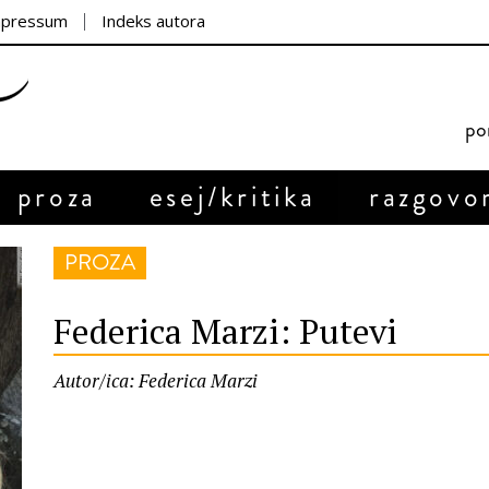
mpressum
Indeks autora
por
proza
esej/kritika
razgovo
PROZA
Federica Marzi: Putevi
Autor/ica: Federica Marzi