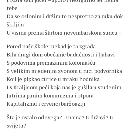
tebe
Da se oslonim i držim te nespretno za ruku dok
škiljim
U visinu prema škrtom novembarskom suncu –
Pored naše škole: nekad je ta zgrada
Bila drugi dom obećanje budućnosti i ljubavi
S podovima premazanim kolomašću
S velikim mjedenim zvonom u ruci podvornika
Koji je pipkao curice u mraku hodnika
I s Kraljicom peći koja nas je gušila u studenim
Jutrima punim komunizma i otpora
Kapitalizmu i crvenoj buržoaziji
Šta je ostalo od svega? U nama? U državi? U
svijetu?