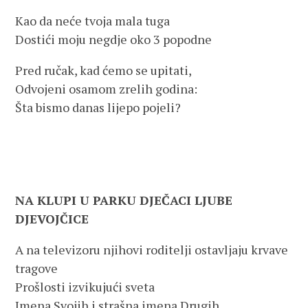
Kao da neće tvoja mala tuga
Dostići moju negdje oko 3 popodne
Pred ručak, kad ćemo se upitati,
Odvojeni osamom zrelih godina:
Šta bismo danas lijepo pojeli?
NA KLUPI U PARKU DJEČACI LJUBE
DJEVOJČICE
A na televizoru njihovi roditelji ostavljaju krvave
tragove
Prošlosti izvikujući sveta
Imena Svojih i strašna imena Drugih