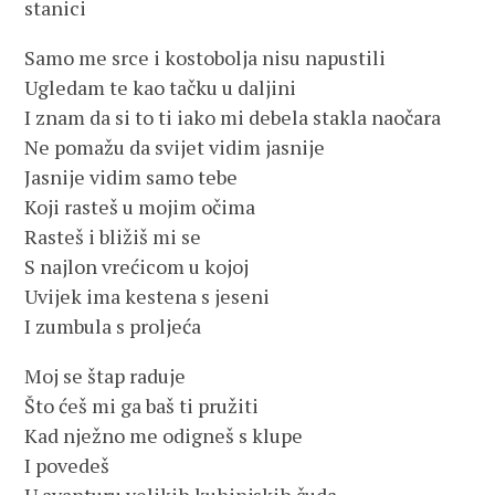
stanici
Samo me srce i kostobolja nisu napustili
Ugledam te kao tačku u daljini
I znam da si to ti iako mi debela stakla naočara
Ne pomažu da svijet vidim jasnije
Jasnije vidim samo tebe
Koji rasteš u mojim očima
Rasteš i bližiš mi se
S najlon vrećicom u kojoj
Uvijek ima kestena s jeseni
I zumbula s proljeća
Moj se štap raduje
Što ćeš mi ga baš ti pružiti
Kad nježno me odigneš s klupe
I povedeš