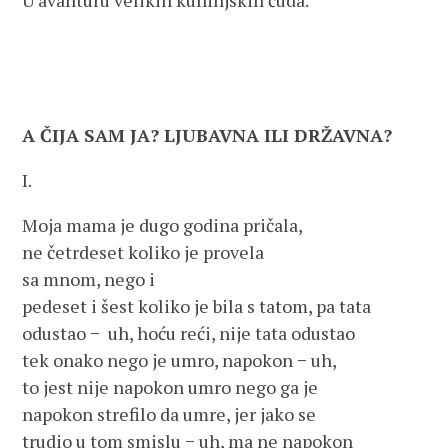
U avanturu velikih kuhinjskih čuda.
A ČIJA SAM JA? LJUBAVNA ILI DRŽAVNA?
I.
Moja mama je dugo godina pričala,
ne četrdeset koliko je provela
sa mnom, nego i
pedeset i šest koliko je bila s tatom, pa tata
odustao − uh, hoću reći, nije tata odustao
tek onako nego je umro, napokon − uh,
to jest nije napokon umro nego ga je
napokon strefilo da umre, jer jako se
trudio u tom smislu − uh, ma ne napokon