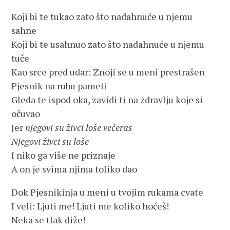
Koji bi te tukao zato što nadahnuće u njemu
sahne
Koji bi te usahnuo zato što nadahnuće u njemu
tuče
Kao srce pred udar: Znoji se u meni prestrašen
Pjesnik na rubu pameti
Gleda te ispod oka, zavidi ti na zdravlju koje si
očuvao
Jer
njegovi su živci loše večeras
Njegovi živci su loše
I niko ga više ne priznaje
A on je svima njima toliko dao
Dok Pjesnikinja u meni u tvojim rukama cvate
I veli: Ljuti me! Ljuti me koliko hoćeš!
Neka se tlak diže!