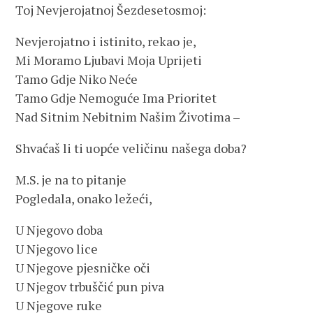
Toj Nevjerojatnoj Šezdesetosmoj:
Nevjerojatno i istinito, rekao je,
Mi Moramo Ljubavi Moja Uprijeti
Tamo Gdje Niko Neće
Tamo Gdje Nemoguće Ima Prioritet
Nad Sitnim Nebitnim Našim Životima –
Shvaćaš li ti uopće veličinu našega doba?
M.S. je na to pitanje
Pogledala, onako ležeći,
U Njegovo doba
U Njegovo lice
U Njegove pjesničke oči
U Njegov trbuščić pun piva
U Njegove ruke