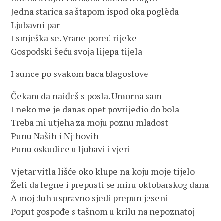
Jedna starica sa štapom ispod oka poglèda
Ljubavni par
I smješka se. Vrane pored rijeke
Gospodski šeću svoja lijepa tijela
I sunce po svakom baca blagoslove
Čekam da naiđeš s posla. Umorna sam
I neko me je danas opet povrijedio do bola
Treba mi utjeha za moju poznu mladost
Punu Naših i Njihovih
Punu oskudice u ljubavi i vjeri
Vjetar vitla lišće oko klupe na koju moje tijelo
Želi da legne i prepusti se miru oktobarskog dana
A moj duh uspravno sjedi prepun jeseni
Poput gospođe s tašnom u krilu na nepoznatoj