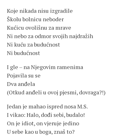
Koje nikada nisu izgradile
Školu bolnicu neboder
Kućicu ovolišnu za mrave
Ni nebo za odmor svojih najdražih
Ni kuću za budućnost
Ni budućnost
I gle – na Njegovim ramenima
Pojavila su se
Dva anđela
(Otkud anđeli u ovoj pjesmi, dovraga?!)
Jedan je mahao ispred nosa M.S.
I vikao: Halo, dođi sebi, budalo!
On je idiot, on vjeruje jedino
U sebe kao u boga, znaš to?