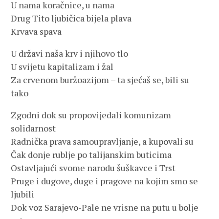
U nama koračnice, u nama
Drug Tito ljubičica bijela plava
Krvava spava
U državi naša krv i njihovo tlo
U svijetu kapitalizam i žal
Za crvenom buržoazijom – ta sjećaš se, bili su
tako
Zgodni dok su propovijedali komunizam
solidarnost
Radnička prava samoupravljanje, a kupovali su
Čak donje rublje po talijanskim buticima
Ostavljajući svome narodu šuškavce i Trst
Pruge i dugove, duge i pragove na kojim smo se
ljubili
Dok voz Sarajevo-Pale ne vrisne na putu u bolje