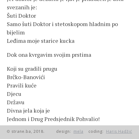
svezanih je:
Šuti Doktor
Samo šuti Doktor i stetoskopom hladnim po
bijelim
Leđima moje starice kucka
Dok ona kvrgavim svojim prstima
Koji su gradili prugu
Brčko-Banovići
Pravili kuće
Djecu
Državu
Divna jela koja je
Jednom i Drug Predsjednik Pohvalio!
strane.ba, 2018.
design:
mela
coding:
Haris Hadžić
Dok ona, dakle, rukama reumatičnim
©