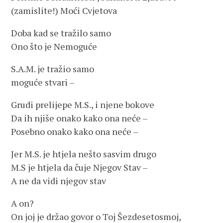
(zamislite!) Moći Cvjetova
Doba kad se tražilo samo
Ono što je Nemoguće
S.A.M. je tražio samo
moguće stvari –
Grudi prelijepe M.S., i njene bokove
Da ih njiše onako kako ona neće –
Posebno onako kako ona neće –
Jer M.S. je htjela nešto sasvim drugo
M.S je htjela da čuje Njegov Stav –
A ne da vidi njegov stav
A on?
On joj je držao govor o Toj Šezdesetosmoj,