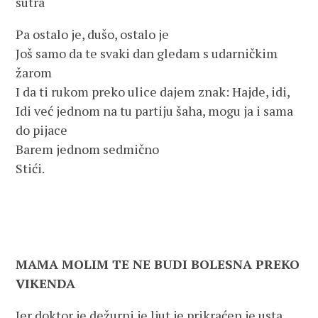
sutra
Pa ostalo je, dušo, ostalo je
Još samo da te svaki dan gledam s udarničkim
žarom
I da ti rukom preko ulice dajem znak: Hajde, idi,
Idi već jednom na tu partiju šaha, mogu ja i sama
do pijace
Barem jednom sedmično
Stići.
MAMA MOLIM TE NE BUDI BOLESNA PREKO
VIKENDA
Jer doktor je dežurni je ljut je prikraćen je usta