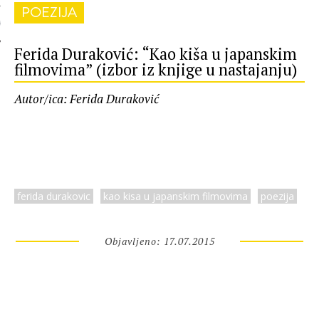
POEZIJA
 AUTORA
Ferida Duraković: “Kao kiša u japanskim
filmovima” (izbor iz knjige u nastajanju)
Autor/ica: Ferida Duraković
ferida durakovic
kao kisa u japanskim filmovima
poezija
Objavljeno: 17.07.2015