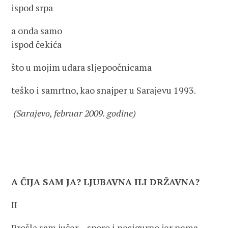
ispod srpa
a onda samo
ispod čekića
što u mojim udara sljepoočnicama
teško i samrtno, kao snajper u Sarajevu 1993.
(Sarajevo, februar 2009. godine)
A ČIJA SAM JA? LJUBAVNA ILI DRŽAVNA?
II
Prošla sam jučer – sporo i nesigurno jer nema