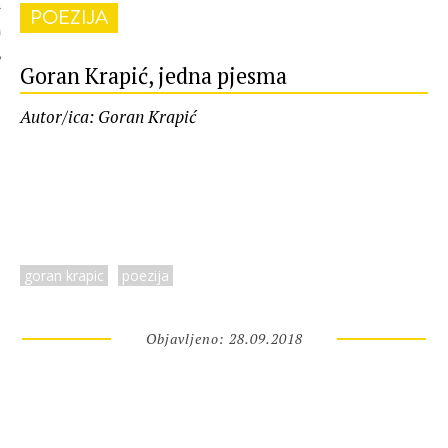
POEZIJA
 AUTORA
Goran Krapić, jedna pjesma
Autor/ica: Goran Krapić
goran krapic
poezija
Objavljeno: 28.09.2018