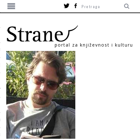
portal za književnost i kulturu
TIKA
ORI
T
SUM