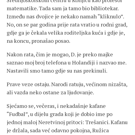
Srednjoškolskom centru u Konjicu kao profesor
matematike. Tada sam ja tamo bio bibliotekar.
Između nas dvojice je nekako namah “kliknulo”.
No, on se par godina prije rata vratio u rodni grad,
gdje ga je čekala velika roditeljska kuća i gdje je,
na koncu, pronašao posao.
Nakon rata, čim je mogao, D. je preko majke
saznao moj broj telefona u Holandiji i nazvao me.
Nastavili smo tamo gdje su nas prekinuli.
Prave veze ostaju. Narodi ratuju, većinom nizašta,
ali vazda neko ostane za ljudovanje.
Sjećamo se, večeras, i nekadašnje kafane
“Fudbal”, u dijelu grada koji je dobio ime po
jednoj maloj Neretvinoj pritoci: Trešanici. Kafanu
je držala, sada već odavno pokojna, Ružica