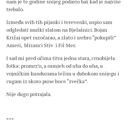
nam je te godine snijeg podario baš kad je najviše
trebalo.
Između svih tih pijanki i terevenki, uspio sam
odgledati muški slalom na Bjelašnici. Bojan
Križaj opet razočarao, a zlato i srebro “pokupili”
Ameri, blizanci Stiv i Fil Mer.
I sad mi pred očima titra jedna stara, crnobijela
fotka: promrz’o, a osmjeh od uha do uha, u
vojničkim kundurama ležim u dubokom snijegu i
cugam iz skoro pune boce “zvečka”.
Nije dugo potrajala.
***