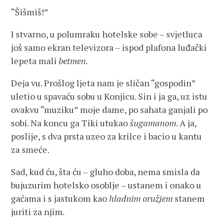
“Šišmiš!”
I stvarno, u polumraku hotelske sobe – svjetluca
još samo ekran televizora – ispod plafona luđački
lepeta mali
betmen.
Deja vu. Prošlog ljeta nam je sličan “gospodin”
uletio u spavaću sobu u Konjicu. Sin i ja ga, uz istu
ovakvu “muziku” moje dame, po sahata ganjali po
sobi. Na koncu ga Tiki utukao
šugamanom
. A ja,
poslije, s dva prsta uzeo za krilce i bacio u kantu
za smeće.
Sad, kud ću, šta ću – gluho doba, nema smisla da
bujuzurim hotelsko osoblje – ustanem i onako u
gaćama i s jastukom kao
hladnim oružjem
stanem
juriti za njim.