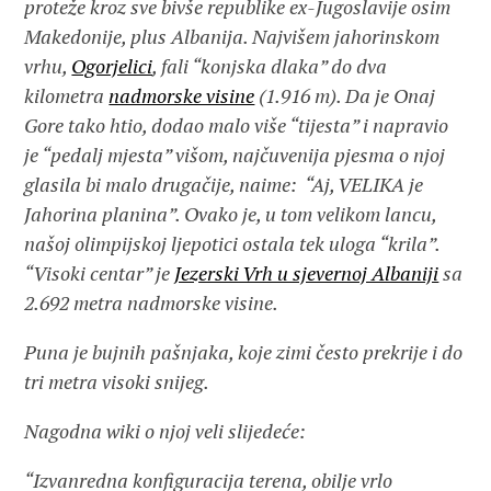
proteže kroz sve bivše republike ex-Jugoslavije osim
Makedonije, plus Albanija. Najvišem jahorinskom
vrhu,
Ogorjelici
, fali “konjska dlaka” do dva
kilometra
nadmorske visine
(1.916 m). Da je Onaj
Gore tako htio, dodao malo više “tijesta” i napravio
je “pedalj mjesta” višom, najčuvenija pjesma o njoj
glasila bi malo drugačije, naime: “Aj, VELIKA je
Jahorina planina”.
Ovako je, u tom velikom lancu,
našoj olimpijskoj ljepotici ostala tek uloga “krila”.
“Visoki centar” je
Jezerski Vrh u sjevernoj Albaniji
sa
2.692 metra nadmorske visine.
Puna je bujnih pašnjaka, koje zimi često prekrije i do
tri metra visoki snijeg.
Nagodna wiki o njoj veli slijedeće:
“Izvanredna konfiguracija terena, obilje vrlo