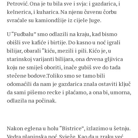
Petrović. Ona je tu bila sve i svja: i gazdarica, i
kelnerica, i kuharica. Na njenu čuvenu čorbu
svraćale su kamiondžije iz cijele Juge.
U “Fudbalu” smo odlazili na kraju, kad bismo
obišli sve kafiće i birtije. Do kasno u noć igrali
bilijar, obarali “kiću, mezili i pili. Kićo je, u
starinskoj varijanti bilijara, ona drvena gljivica
koju ne smiješ oboriti, inače gubiš sve do tada
stečene bodove.Toliko smo se tamo bili
odomaćili da nam je gazdarica znala ostaviti ključ
da sami pišemo recke i plaćamo, a ona bi, umorna,
odlazila na počinak.
Nakon eglena u holu “Bistrice”, izlazimo u šetnju.
Vedra planinska noć. Svježe. Kao da u zraku već