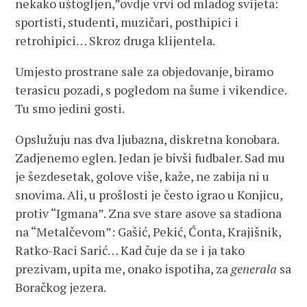
nekako uštogljen,”ovdje vrvi od mladog svijeta:
sportisti, studenti, muzičari, posthipici i
retrohipici… Skroz druga klijentela.
Umjesto prostrane sale za objedovanje, biramo
terasicu pozadi, s pogledom na šume i vikendice.
Tu smo jedini gosti.
Opslužuju nas dva ljubazna, diskretna konobara.
Zadjenemo eglen. Jedan je bivši fudbaler. Sad mu
je šezdesetak, golove više, kaže, ne zabija ni u
snovima. Ali, u prošlosti je često igrao u Konjicu,
protiv “Igmana”. Zna sve stare asove sa stadiona
na “Metalčevom”: Gašić, Pekić, Ćonta, Krajišnik,
Ratko-Raci Sarić… Kad čuje da se i ja tako
prezivam, upita me, onako ispotiha, za
generala
sa
Boračkog jezera.