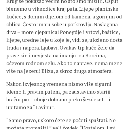
Krug se pokazao većim no što smo mislili. Usput
blenemo u vikendice kraj puta. Lijepe planinske
kućice, s donjim dijelom od kamena, a gornjim od
oblica. Često imaju sobe u potkrovlju. Naslagana
drva – more cjepanica! Ponegdje i vrtovi, baštice,
lijepe, uredne leje u koje je, vidi se, uloženo dosta
truda i napora. Ljubavi. Ovakav tip kuće žele da
prave sin i nevjesta na imanju na Borcima,
očevom rodnom selu. Ako to naprave, nema mene
više na Jezeru! Blizu, a skroz druga atmosfera.
Nakon izvjesnog vremena nismo više sigurni
idemo li pravim putem, pa zaustavimo stariji
bračni par – oboje dobrano preko šezdeset – i
upitamo za “Lavinu”.
“Samo pravo, uskoro ćete se početi spuštati. Ne
možete promašiti,” veli čovjek. “Uostalom, i mi