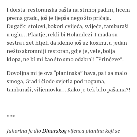
I doista: restoranska bašta na strmoj padini, licem
prema gradu, još je ljepša nego što pričaju.
Dugački stolovi, bokori cvijeća, svijeće, tamburaši
u uglu… Plaatje, rekli bi Holandezi. I mada su
sestra i zet htjeli da idemo još uz kosinu, u jedan
nešto skromniji restoran, gdje je, vele, bolja
klopa, ne bí mi žao što smo odabrali “Prinčeve”.
Dovoljna mi je ova “planinska” hava, pa i sa malo
smoga, Grad i čiode svjetla pod nogama,
tamburaši, viljemovka… Kako je tek bilo pašama?!
***
Jahorina
je dio
Dinarsko
g vijenca planina koji se