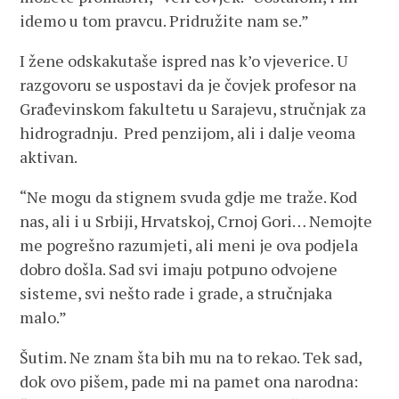
idemo u tom pravcu. Pridružite nam se.”
I žene odskakutaše ispred nas k’o vjeverice. U
razgovoru se uspostavi da je čovjek profesor na
Građevinskom fakultetu u Sarajevu, stručnjak za
hidrogradnju. Pred penzijom, ali i dalje veoma
aktivan.
“Ne mogu da stignem svuda gdje me traže. Kod
nas, ali i u Srbiji, Hrvatskoj, Crnoj Gori… Nemojte
me pogrešno razumjeti, ali meni je ova podjela
dobro došla. Sad svi imaju potpuno odvojene
sisteme, svi nešto rade i grade, a stručnjaka
malo.”
Šutim. Ne znam šta bih mu na to rekao. Tek sad,
dok ovo pišem, pade mi na pamet ona narodna: