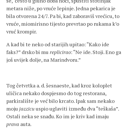
se, često u gluho doba noći, spustiti stotinjak
metara niže, po vruće lepinje. Jedna pekarica je
bila otvorena 24/7. Pa bi, kad zaboraviš vrećicu, to
vruće, miomirisno tijesto prevrtao po rukama k’o
vruć krompir.
A kad bi te neko od starijih upitao: “Kako ide
faks?” drsko bi mu
replicirao
: “Ne ide. Stoji. Eno ga
još uvijek dolje, na Marindvoru.”
Tog četvrtka a. d. šesnaeste, kad kroz koloplet
uličica nekako dospjesmo do tog restorana,
parkiralište je već bilo krcato. Ipak sam nekako
moju
jazzicu
uspio uglaviti između dva “teškaša”.
Ostali neka se snađu. Ko im je kriv kad imaju
prava
auta.