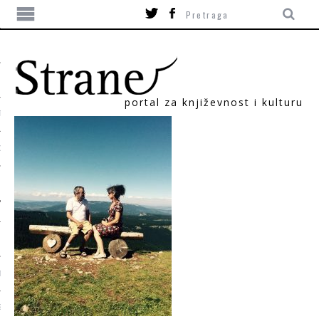
portal za književnost i kulturu
TIKA
ORI
T
SUM