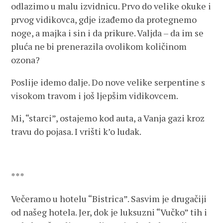
odlazimo u malu izvidnicu. Prvo do velike okuke i
prvog vidikovca, gdje izađemo da protegnemo
noge, a majka i sin i da prikure. Valjda – da im se
pluća ne bi prenerazila ovolikom količinom
ozona?
Poslije idemo dalje. Do nove velike serpentine s
visokom travom i još ljepšim vidikovcem.
Mi, “starci”, ostajemo kod auta, a Vanja gazi kroz
travu do pojasa. I vrišti k’o ludak.
***
Večeramo u hotelu “Bistrica”. Sasvim je drugačiji
od našeg hotela. Jer, dok je luksuzni “Vučko” tih i