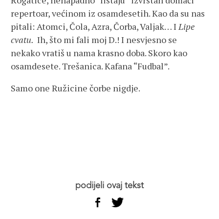
Rogatice, nenapadno “listaju” izvrstan domaći
repertoar, većinom iz osamdesetih. Kao da su nas
pitali: Atomci, Čola, Azra, Čorba, Valjak… I
Lipe
cvatu.
Ih, što mi fali moj D.! I nesvjesno se
nekako vratiš u nama krasno doba. Skoro kao
osamdesete. Trešanica. Kafana “Fudbal”.
Samo one Ružicine čorbe nigdje.
podijeli ovaj tekst