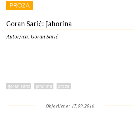
PROZA
 AUTORA
Goran Sarić: Jahorina
Autor/ica: Goran Sarić
goran saric
jahorina
proza
Objavljeno: 17.09.2016