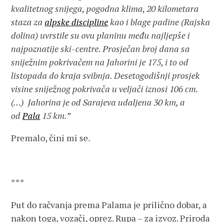
kvalitetnog snijega, pogodna klima, 20 kilometara
staza za
alpske discipline
kao i blage padine (Rajska
dolina) uvrstile su ovu planinu među najljepše i
najpoznatije ski-centre. Prosječan broj dana sa
sniježnim pokrivačem na Jahorini je 175, i to od
listopada do kraja svibnja. Desetogodišnji prosjek
visine sniježnog pokrivača u veljači iznosi 106 cm.
(…) Jahorina je od Sarajeva udaljena 30 km, a
od
Pala
15 km.”
Premalo, čini mi se.
***
Put do račvanja prema Palama je prilično dobar, a
nakon toga, vozači, oprez. Rupa – za izvoz. Priroda