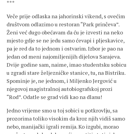
***
Veče prije odlaska na jahorinski vikend, s ovećim
društvom odlazimo u restoran “Park prinčeva”.
Ženi već dugo obećavam da ću je izvesti na neko
mjesto gdje se ne jedu samo ćevapi i pljeskavice,
pa je red da to jednom i ostvarim. Izbor je pao na
jedan od meni najomiljenijih dijelova Sarajeva.
Dvije godine sam, naime, imao studentsku sobicu
u zgradi stare željezničke stanice, tu, na Bistriku.
Spominje je, ne jednom, i Miljenko Jergović u
njegovoj magistralnoj autobiografskoj prozi
“Rod”. Odatle se grad vidi kao na dlanu!
Jedno vrijeme smo u toj sobici u potkrovlju, sa
prozorima toliko visokim da kroz njih vidiš samo
nebo, manijački igrali remija. Ko izgubi, morao