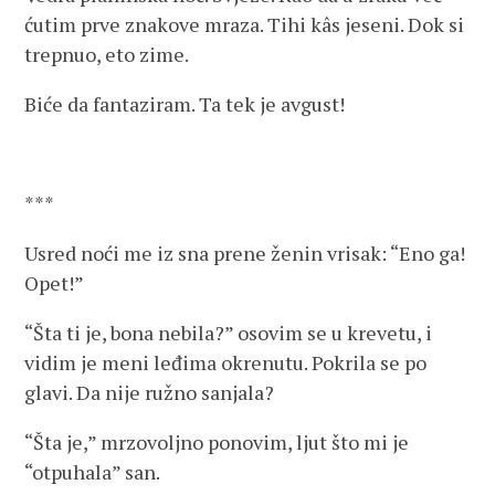
ćutim prve znakove mraza. Tihi kâs jeseni. Dok si
trepnuo, eto zime.
Biće da fantaziram. Ta tek je avgust!
***
Usred noći me iz sna prene ženin vrisak: “Eno ga!
Opet!”
“Šta ti je, bona nebila?” osovim se u krevetu, i
vidim je meni leđima okrenutu. Pokrila se po
glavi. Da nije ružno sanjala?
“Šta je,” mrzovoljno ponovim, ljut što mi je
“otpuhala” san.