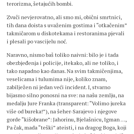
terorizma, šetajućih bombi.
Zvuči nevjerovatno, ali smo mi, obični smrtnici,
tih dana doista s uvaženim gostima i “otkačenim”
takmičarom u diskotekama i restoranima pjevali
i plesali po vascijelu noć.
Naravno, nismo baš toliko naivni: bilo je i tada
obezbjeđenja i policije, itekako, ali ne toliko, i
tako napadno kao danas. Na svim takmičenjima,
veselicama i tulumima nije, koliko znam,
zabilježen ni jedan veći incident. I, stvarno
bijasmo silno ponosni na sve: na našu zemlju, na
medalju Jure Franka (transparent: “Volimo jureka
više od bureka!”), na šeher-Sarajevo i njegove
gorde “kišobrane”: Jahorinu, Bjelašnicu, Igman …,
Pa čak, mada “teški” ateisti, i na dragog Boga, koji