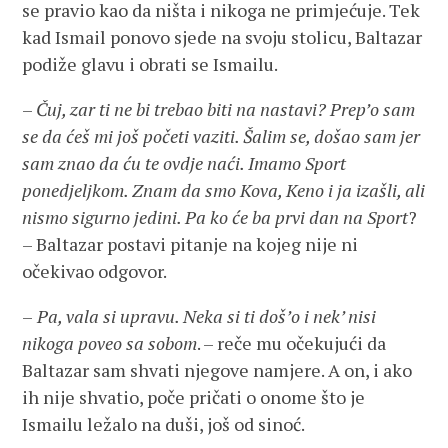
se pravio kao da ništa i nikoga ne primjećuje. Tek
kad Ismail ponovo sjede na svoju stolicu, Baltazar
podiže glavu i obrati se Ismailu.
–
Čuj, zar ti ne bi trebao biti na nastavi? Prep’o sam
se da ćeš mi još početi vaziti. Šalim se, došao sam jer
sam znao da ću te ovdje naći. Imamo Sport
ponedjeljkom. Znam da smo Kova, Keno i ja izašli, ali
nismo sigurno jedini. Pa ko će ba prvi dan na Sport
?
– Baltazar postavi pitanje na kojeg nije ni
očekivao odgovor.
–
Pa, vala si upravu. Neka si ti doš’o i nek’ nisi
nikoga poveo sa sobom
. – reče mu očekujući da
Baltazar sam shvati njegove namjere. A on, i ako
ih nije shvatio, poče pričati o onome što je
Ismailu ležalo na duši, još od sinoć.