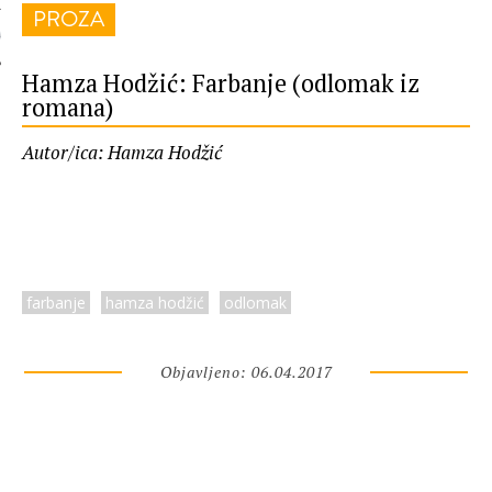
PROZA
 AUTORA
Hamza Hodžić: Farbanje (odlomak iz
romana)
Autor/ica: Hamza Hodžić
farbanje
hamza hodžić
odlomak
Objavljeno: 06.04.2017