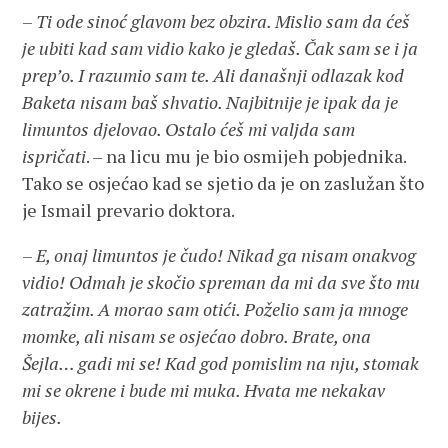
–
Ti ode sinoć glavom bez obzira. Mislio sam da ćeš
je ubiti kad sam vidio kako je gledaš. Čak sam se i ja
prep’o. I razumio sam te. Ali današnji odlazak kod
Baketa nisam baš shvatio. Najbitnije je ipak da je
limuntos djelovao. Ostalo ćeš mi valjda sam
ispričati
. – na licu mu je bio osmijeh pobjednika.
Tako se osjećao kad se sjetio da je on zaslužan što
je Ismail prevario doktora.
–
E, onaj limuntos je čudo! Nikad ga nisam onakvog
vidio! Odmah je skočio spreman da mi da sve što mu
zatražim. A morao sam otići. Poželio sam ja mnoge
momke, ali nisam se osjećao dobro. Brate, ona
Šejla… gadi mi se! Kad god pomislim na nju, stomak
mi se okrene i bude mi muka. Hvata me nekakav
bijes.