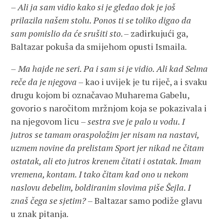
–
Ali ja sam vidio kako si je gledao dok je još
prilazila našem stolu. Ponos ti se toliko digao da
sam pomislio da će srušiti sto
. – zadirkujući ga,
Baltazar pokuša da smijehom opusti Ismaila.
–
Ma hajde ne seri. Pa i sam si je vidio. Ali kad Selma
reče da je njegova
– kao i uvijek je tu riječ, a i svaku
drugu kojom bi označavao Muharema Gabelu,
govorio s naročitom mržnjom koja se pokazivala i
na njegovom licu –
sestra sve je palo u vodu. I
jutros se tamam oraspoložim jer nisam na nastavi,
uzmem novine da prelistam Sport jer nikad ne čitam
ostatak, ali eto jutros krenem čitati i ostatak. Imam
vremena, kontam. I tako čitam kad ono u nekom
naslovu debelim, boldiranim slovima piše Šejla. I
znaš čega se sjetim?
– Baltazar samo podiže glavu
u znak pitanja.