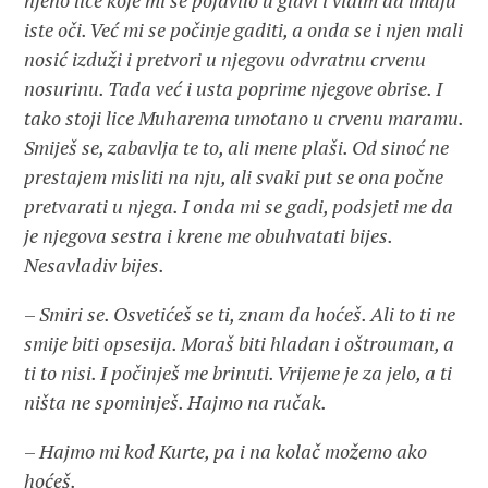
njeno lice koje mi se pojavilo u glavi i vidim da imaju
iste oči. Već mi se počinje gaditi, a onda se i njen mali
nosić izduži i pretvori u njegovu odvratnu crvenu
nosurinu. Tada već i usta poprime njegove obrise. I
tako stoji lice Muharema umotano u crvenu maramu.
Smiješ se, zabavlja te to, ali mene plaši. Od sinoć ne
prestajem misliti na nju, ali svaki put se ona počne
pretvarati u njega. I onda mi se gadi, podsjeti me da
je njegova sestra i krene me obuhvatati bijes.
Nesavladiv bijes.
–
Smiri se. Osvetićeš se ti, znam da hoćeš. Ali to ti ne
smije biti opsesija. Moraš biti hladan i oštrouman, a
ti to nisi. I počinješ me brinuti. Vrijeme je za jelo, a ti
ništa ne spominješ. Hajmo na ručak.
–
Hajmo mi kod Kurte, pa i na kolač možemo ako
hoćeš.