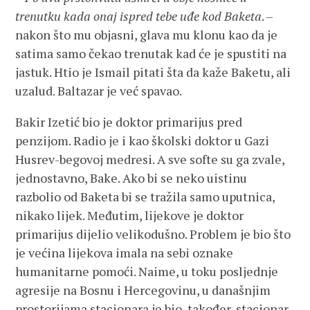
trenutku kada onaj ispred tebe uđe kod Baketa
. –
nakon što mu objasni, glava mu klonu kao da je
satima samo čekao trenutak kad će je spustiti na
jastuk. Htio je Ismail pitati šta da kaže Baketu, ali
uzalud. Baltazar je već spavao.
Bakir Izetić bio je doktor primarijus pred
penzijom. Radio je i kao školski doktor u Gazi
Husrev-begovoj medresi. A sve softe su ga zvale,
jednostavno, Bake. Ako bi se neko uistinu
razbolio od Baketa bi se tražila samo uputnica,
nikako lijek. Međutim, lijekove je doktor
primarijus dijelio velikodušno. Problem je bio što
je većina lijekova imala na sebi oznake
humanitarne pomoći. Naime, u toku posljednje
agresije na Bosnu i Hercegovinu, u današnjim
prostorijama stacionara je bio, također, stacionar