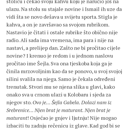
stolicu i čekao svoju kahvu koju je naručio još na
ulazu. Na stolu su stajale novine i Ismail ih uze da
vidi šta se novo dešava u svijetu sporta. Stigla je
kahva, a on je završavao sa svojom rubrikom.
Nastavio je čitati i ostale rubrike što obično nije
radio. Ali sada ima vremena, ima para i nije na
nastavi, a prelijep dan. Zašto ne bi pročitao cijele
novine? I krenuo je redom i u jednom naslovu
pročitao ime Šejla. Sva ona tjeskoba koja ga je
činila mrzovoljnim kao da se ponovo, u svoj svojoj
silini svalila na njega. Samo je čekala određeni
trenutak. Stvori mu se njena slika u glavi, kako
onako sva u crnom ulazi u Kolobaru i sjeda za
njegov sto.
Ovo je… Šejla Gabela. Dolazi nam iz
Srebrenice… Njen brat je maturant. Njen brat je
maturant
! Osjećao je gnjev i ljutnju! Nije mogao
izbaciti tu zadnju rečenicu iz glave. Kad god bi se