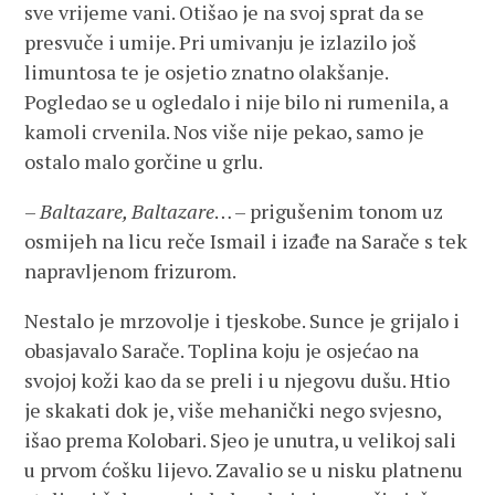
sve vrijeme vani. Otišao je na svoj sprat da se
presvuče i umije. Pri umivanju je izlazilo još
limuntosa te je osjetio znatno olakšanje.
Pogledao se u ogledalo i nije bilo ni rumenila, a
kamoli crvenila. Nos više nije pekao, samo je
ostalo malo gorčine u grlu.
–
Baltazare, Baltazare
… – prigušenim tonom uz
osmijeh na licu reče Ismail i izađe na Sarače s tek
napravljenom frizurom.
Nestalo je mrzovolje i tjeskobe. Sunce je grijalo i
obasjavalo Sarače. Toplina koju je osjećao na
svojoj koži kao da se preli i u njegovu dušu. Htio
je skakati dok je, više mehanički nego svjesno,
išao prema Kolobari. Sjeo je unutra, u velikoj sali
u prvom ćošku lijevo. Zavalio se u nisku platnenu