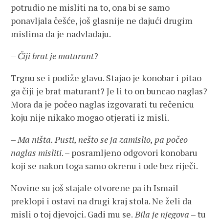
potrudio ne misliti na to, ona bi se samo
ponavljala češće, još glasnije ne dajući drugim
mislima da je nadvladaju.
–
Čiji brat je maturant
?
Trgnu se i podiže glavu. Stajao je konobar i pitao
ga čiji je brat maturant? Je li to on buncao naglas?
Mora da je počeo naglas izgovarati tu rečenicu
koju nije nikako mogao otjerati iz misli.
–
Ma ništa. Pusti, nešto se ja zamislio, pa počeo
naglas misliti
. – posramljeno odgovori konobaru
koji se nakon toga samo okrenu i ode bez riječi.
Novine su još stajale otvorene pa ih Ismail
preklopi i ostavi na drugi kraj stola. Ne želi da
misli o toj djevojci. Gadi mu se.
Bila je njegova
– tu