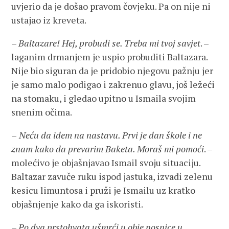
uvjerio da je došao pravom čovjeku. Pa on nije ni
ustajao iz kreveta.
–
Baltazare! Hej, probudi se. Treba mi tvoj savjet
. –
laganim drmanjem je uspio probuditi Baltazara.
Nije bio siguran da je pridobio njegovu pažnju jer
je samo malo podigao i zakrenuo glavu, još ležeći
na stomaku, i gledao upitno u Ismaila svojim
snenim očima.
–
Neću da idem na nastavu. Prvi je dan škole i ne
znam kako da prevarim Baketa. Moraš mi pomoći
. –
molećivo je objašnjavao Ismail svoju situaciju.
Baltazar zavuče ruku ispod jastuka, izvadi zelenu
kesicu limuntosa i pruži je Ismailu uz kratko
objašnjenje kako da ga iskoristi.
–
Po dva prstohvata ušmrći u obje nosnice u