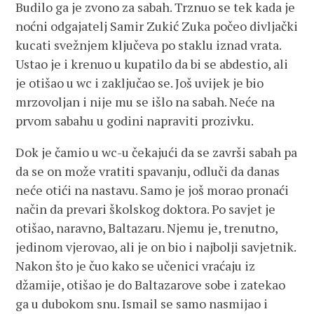
Budilo ga je zvono za sabah. Trznuo se tek kada je
noćni odgajatelj Samir Zukić Zuka počeo divljački
kucati svežnjem ključeva po staklu iznad vrata.
Ustao je i krenuo u kupatilo da bi se abdestio, ali
je otišao u wc i zaključao se. Još uvijek je bio
mrzovoljan i nije mu se išlo na sabah. Neće na
prvom sabahu u godini napraviti prozivku.
Dok je čamio u wc-u čekajući da se završi sabah pa
da se on može vratiti spavanju, odluči da danas
neće otići na nastavu. Samo je još morao pronaći
način da prevari školskog doktora. Po savjet je
otišao, naravno, Baltazaru. Njemu je, trenutno,
jedinom vjerovao, ali je on bio i najbolji savjetnik.
Nakon što je čuo kako se učenici vraćaju iz
džamije, otišao je do Baltazarove sobe i zatekao
ga u dubokom snu. Ismail se samo nasmijao i