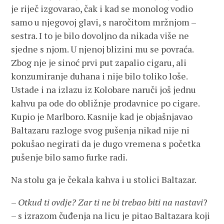
je riječ izgovarao, čak i kad se monolog vodio
samo u njegovoj glavi, s naročitom mržnjom –
sestra. I to je bilo dovoljno da nikada više ne
sjedne s njom. U njenoj blizini mu se povraća.
Zbog nje je sinoć prvi put zapalio cigaru, ali
konzumiranje duhana i nije bilo toliko loše.
Ustade i na izlazu iz Kolobare naruči još jednu
kahvu pa ode do obližnje prodavnice po cigare.
Kupio je Marlboro. Kasnije kad je objašnjavao
Baltazaru razloge svog pušenja nikad nije ni
pokušao negirati da je dugo vremena s početka
pušenje bilo samo furke radi.
Na stolu ga je čekala kahva i u stolici Baltazar.
–
Otkud ti ovdje? Zar ti ne bi trebao biti na nastavi
?
– s izrazom čuđenja na licu je pitao Baltazara koji