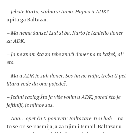
–
Jebote Kurto, stalno si tamo. Hajmo u ADK?
–
upita ga Baltazar.
–
Ma nema šanse! Lud si ba. Kurto je izmislio doner
za ADK.
–
Ja ne znam šta za tebe znači doner pa to kažeš, al’
eto.
–
Ma u ADK je suh doner. Sos im ne valja, treba ti pet
litara vode da ono pojedeš.
–
Jedini razlog što ja više volim u ADK, pored što je
jeftiniji, je njihov sos.
–
Aaa… opet ću ti ponoviti: Baltazare, ti si lud!
– na
to se on se nasmija, a za njim i Ismail. Baltazar u