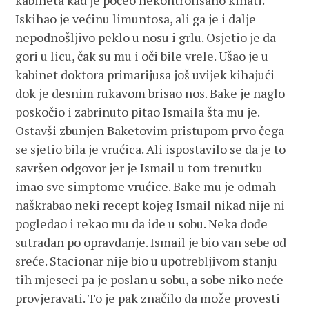
kabineta kad je počeo nekontrolisano kihati.
Iskihao je većinu limuntosa, ali ga je i dalje
nepodnošljivo peklo u nosu i grlu. Osjetio je da
gori u licu, čak su mu i oči bile vrele. Ušao je u
kabinet doktora primarijusa još uvijek kihajući
dok je desnim rukavom brisao nos. Bake je naglo
poskočio i zabrinuto pitao Ismaila šta mu je.
Ostavši zbunjen Baketovim pristupom prvo čega
se sjetio bila je vrućica. Ali ispostavilo se da je to
savršen odgovor jer je Ismail u tom trenutku
imao sve simptome vrućice. Bake mu je odmah
naškrabao neki recept kojeg Ismail nikad nije ni
pogledao i rekao mu da ide u sobu. Neka dođe
sutradan po opravdanje. Ismail je bio van sebe od
sreće. Stacionar nije bio u upotrebljivom stanju
tih mjeseci pa je poslan u sobu, a sobe niko neće
provjeravati. To je pak značilo da može provesti