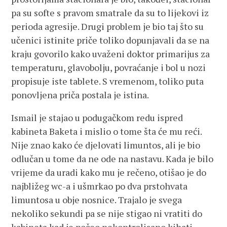
pa su softe s pravom smatrale da su to lijekovi iz
perioda agresije. Drugi problem je bio taj što su
učenici istinite priče toliko dopunjavali da se na
kraju govorilo kako uvaženi doktor primarijus za
temperaturu, glavobolju, povraćanje i bol u nozi
propisuje iste tablete. S vremenom, toliko puta
ponovljena priča postala je istina.
Ismail je stajao u podugačkom redu ispred
kabineta Baketa i mislio o tome šta će mu reći.
Nije znao kako će djelovati limuntos, ali je bio
odlučan u tome da ne ode na nastavu. Kada je bilo
vrijeme da uradi kako mu je rečeno, otišao je do
najbližeg wc-a i ušmrkao po dva prstohvata
limuntosa u obje nosnice. Trajalo je svega
nekoliko sekundi pa se nije stigao ni vratiti do