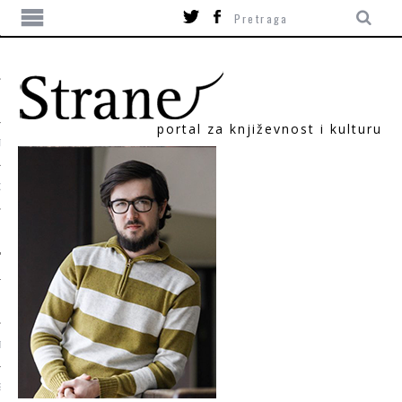
portal za književnost i kulturu
TIKA
ORI
T
SUM