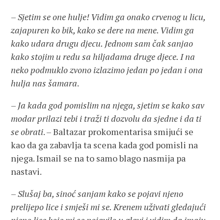
–
Sjetim se one hulje! Vidim ga onako crvenog u licu,
zajapuren ko bik, kako se dere na mene. Vidim ga
kako udara drugu djecu. Jednom sam čak sanjao
kako stojim u redu sa hiljadama druge djece. I na
neko podmuklo zvono izlazimo jedan po jedan i ona
hulja nas šamara
.
–
Ja kada god pomislim na njega, sjetim se kako sav
modar prilazi tebi i traži ti dozvolu da sjedne i da ti
se obrati
. – Baltazar prokomentarisa smijući se
kao da ga zabavlja ta scena kada god pomisli na
njega. Ismail se na to samo blago nasmija pa
nastavi.
–
Slušaj ba, sinoć sanjam kako se pojavi njeno
prelijepo lice i smješi mi se. Krenem uživati gledajući