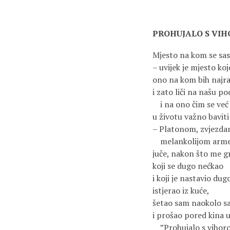
PROHUJALO S VI
Mjesto na kom se sas
– uvijek je mjesto koj
ono na kom bih najra
i zato liči na našu po
i na ono čim se već
u životu važno baviti
– Platonom, zvjezd
melankolijom arme
juče, nakon što me 
koji se dugo nećkao
i koji je nastavio dug
istjerao iz kuće,
šetao sam naokolo sa
i prošao pored kina u
”Prohujalo s viho