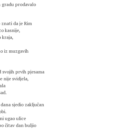
om gradu prodavalo
 znati da je Rim
to kasnije,
 kraja,
o iz muzgavih
 svojih prvih pjesama
e nije svidjela,
ala
sad.
dana sjedio zaključan
obi.
ni ugao ulice
 po čitav dan buljio