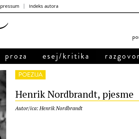
mpressum
Indeks autora
por
proza
esej/kritika
razgovo
POEZIJA
Henrik Nordbrandt, pjesme
Autor/ica: Henrik Nordbrandt