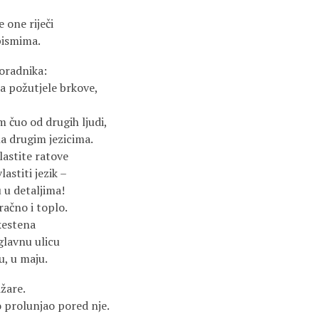
 one riječi
pismima.
joradnika:
a požutjele brkove,
m čuo od drugih ljudi,
a drugim jezicima.
lastite ratove
lastiti jezik –
 u detaljima!
račno i toplo.
kestena
glavnu ulicu
, u maju.
ižare.
o prolunjao pored nje.