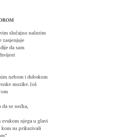
HOROM
vim slučajno nalazim
e zasjenjuje
dije da sam
dsvijest
anim nebom i dubokom
nske muzike. Još
grom
o da se nećka,
 zvukom njega u glavi
 kom su prikazivali
rom”