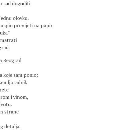
o sad dogoditi
 jednu olovku.
m uspio prenijeti na papir
buka”
 smatrati
grad.
za Beograd
a koje sam ponio:
zemljoradnik
rete
irom i vinom,
ivotu.
im strane
g detalja.