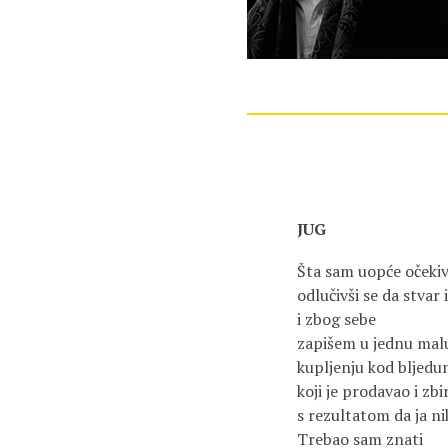
JUG
Šta sam uopće oček
odlučivši se da stvar
i zbog sebe
zapišem u jednu malu
kupljenju kod bljedu
koji je prodavao i zbi
s rezultatom da ja n
Trebao sam znati