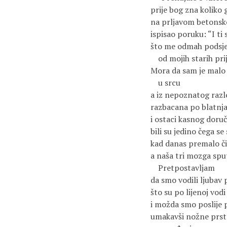
prije bog zna kolik
na prljavom betonsk
ispisao poruku: “I ti 
što me odmah podsje
od mojih starih prij
Mora da sam je malo i
u srcu
a iz nepoznatog razl
razbacana po blatnjav
i ostaci kasnog doruč
bili su jedino čega se
kad danas premalo č
a naša tri mozga spu
Pretpostavljam
da smo vodili ljubav
što su po lijenoj vodi
i možda smo poslije p
umakavši nožne prste 