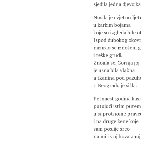
sjedila jedna djevojka 
Nosila je cvjetnu ljet
u žarkim bojama
koje su izgleda bile o
Ispod dubokog okovr
nazirao se iznošeni 
i teške grudi.
Znojila se. Gornja joj
je usna bila vlažna
a tkanina pod pazuh
U Beogradu je sišla.
Petnaest godina kasn
putujući istim putem
u suprotnome pravc
i na druge žene koje
sam poslije sreo
na miris njihova znoj