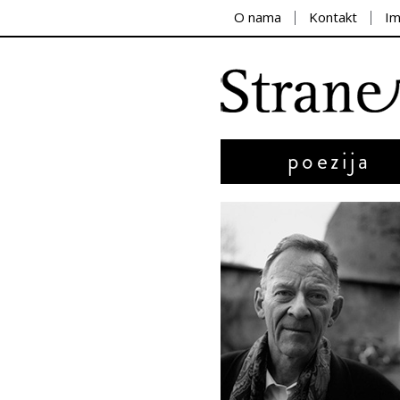
O nama
Kontakt
I
poezija