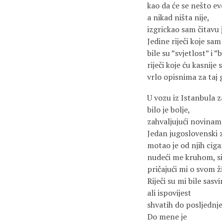
kao da će se nešto ev
a nikad ništa nije,
izgrickao sam čitavu
Jedine riječi koje sa
bile su ”svjetlost” i ”
riječi koje ću kasnije
vrlo opisnima za taj 
U vozu iz Istanbula 
bilo je bolje,
zahvaljujući novinam
Jedan jugoslovenski 
motao je od njih ciga
nudeći me kruhom, s
pričajući mi o svom ž
Riječi su mi bile sasv
ali ispovijest
shvatih do posljednje
Do mene je