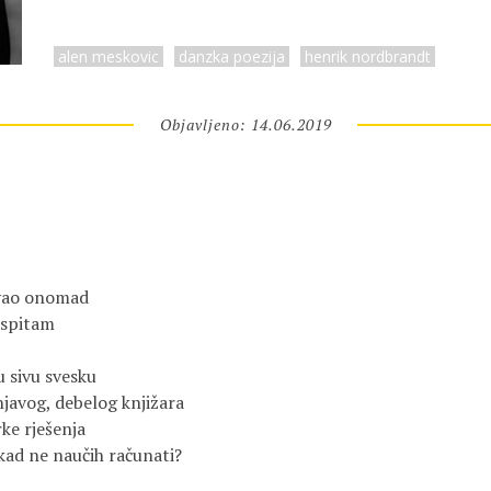
alen meskovic
danzka poezija
henrik nordbrandt
Objavljeno: 14.06.2019
ivao onomad
 ispitam
 sivu svesku
njavog, debelog knjižara
rke rješenja
ikad ne naučih računati?