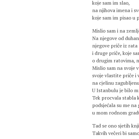
koje sam im slao,
na njihova imena i sve
koje sam im pisao u 
Mislio sam i na zeml
Na njegove od duhan
njegove priče iz rata
i druge priče, koje sa
o drugim ratovima, n
Mislio sam na svoje v
svoje vlastite priče i v
na cjelinu zagubljenu
U Istanbulu je bilo m
Tek procvala stabla 
podsjećala su me na 
u mom rodnom gradu
Tad se ono sjetih knj
Takvih večeri bi sam