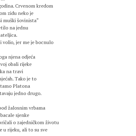
o godina. Crvenom kredom
om zidu neko je
si muški šovinista“
tilo na jednu
ateljica.
 volio, jer me je bocnulo
oga njena odjeća
oj obali rijeke
ka na travi
 sjećah. Tako je to
itamo Platona
tavaju jedno drugo.
 pod žalosnim vrbama
 bacale sjenke
ričali o zajedničkom životu
u rijeku, ali to su sve