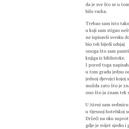
da je sve što se u t
bilo varka.
Trebao sam isto tako
u koji sam stigao neš
ne ispisavši svesku do
bio tek bijedi odsjaj
onoga što sam pamti
knjiga iz biblioteke.
I pored toga napisah
u tom gradu jednu od
jednoj djevojci kojoj s
možda zato što je zn
ono što ja znam tek 
U Ateni sam sedmicu 
u tijesnoj hotelskoj s
Držeći na oku suprot
gdje je svijet sjedio i