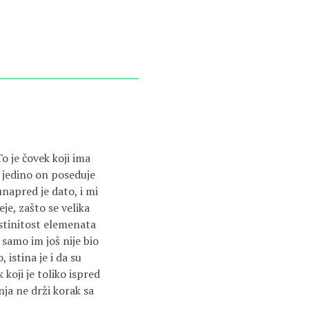
o je čovek koji ima
n jedino on poseduje
unapred je dato, i mi
je, zašto se velika
istinitost elemenata
 samo im još nije bio
 istina je i da su
koji je toliko ispred
ja ne drži korak sa