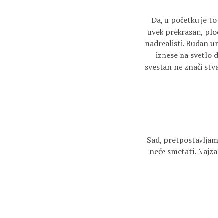
Da, u početku je to
uvek prekrasan, plod
nadrealisti. Budan um
iznese na svetlo 
svestan ne znači stv
Sad, pretpostavljam
neće smetati. Najzad