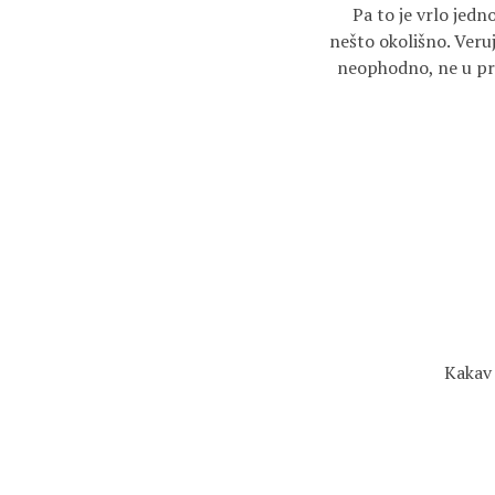
Pa to je vrlo jedn
nešto okolišno. Veruj
neophodno, ne u pri
Kakav 