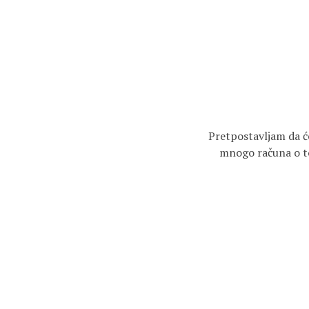
Pretpostavljam da ć
mnogo računa o tom