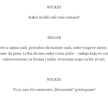
WICKES
Kakvi su bili vaši rani romani?
MILLER
ete u njima naći, prirodno da morate naći, neke tragove mene. 
e da pisac treba da ima neku vrstu priče – radnju koju će razv
zainteresovan za formu i način stvaranja nego za bit stvari.
WICKES
To je ono što smatrate „literarnim” pristupom?