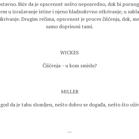
ostavno. Biće da je opscenost nešto neposredno, dok bi pornogr
em u izražavanje istine i njeno hladnokrvno otkrivanje, u sabl
krivanje. Drugim rečima, opscenost je proces čišćenja, dok, m
samo doprinosi tami.
WICKES
Čišćenja – u kom smislu?
MILLER
god da je tabu slomljen, nešto dobro se događa, nešto što oži
…