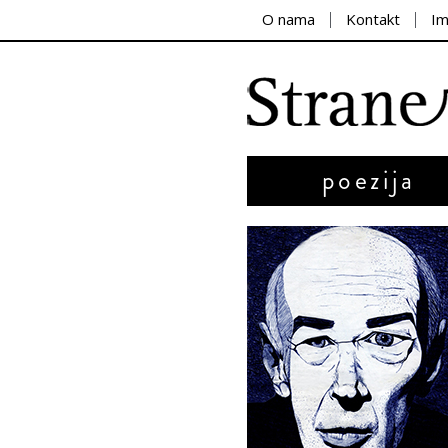
O nama
Kontakt
I
poezija