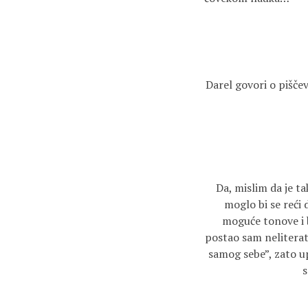
Darel govori o piščev
Da, mislim da je ta
moglo bi se reći 
moguće tonove i 
postao sam neliterat
samog sebe”, zato up
s