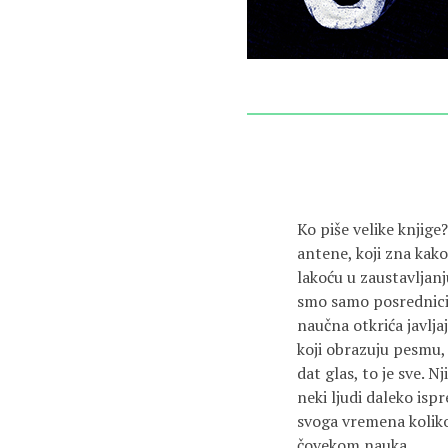
Ko piše velike knjige
antene, koji zna kako
lakoću u zaustavljanj
smo samo posrednici, 
naučna otkrića javlja
koji obrazuju pesmu, 
dat glas, to je sve. 
neki ljudi daleko isp
svoga vremena koliko
čovekom nauka…