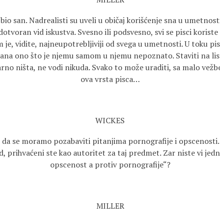
 bio san. Nadrealisti su uveli u običaj korišćenje sna u umetnosti
otvoran vid iskustva. Svesno ili podsvesno, svi se pisci koriste
 je, vidite, najneupotrebljiviji od svega u umetnosti. U toku pis
dana ono što je njemu samom u njemu nepoznato. Staviti na lis
arno ništa, ne vodi nikuda. Svako to može uraditi, sa malo vežb
ova vrsta pisca…
WICKES
 da se moramo pozabaviti pitanjima pornografije i opscenosti
, prihvaćeni ste kao autoritet za taj predmet. Zar niste vi jed
opscenost a protiv pornografije“?
MILLER