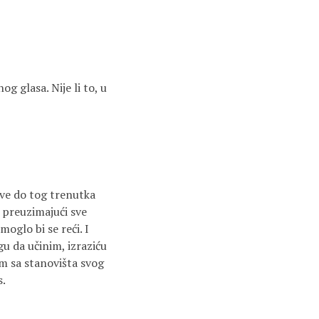
g glasa. Nije li to, u
Sve do tog trenutka
, preuzimajući sve
 moglo bi se reći. I
u da učinim, izraziću
em sa stanovišta svog
s.