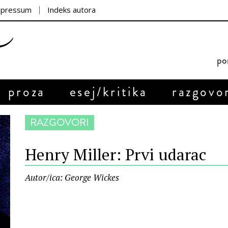
mpressum
Indeks autora
por
proza
esej/kritika
razgovo
RAZGOVORI
Henry Miller: Prvi udarac
Autor/ica: George Wickes