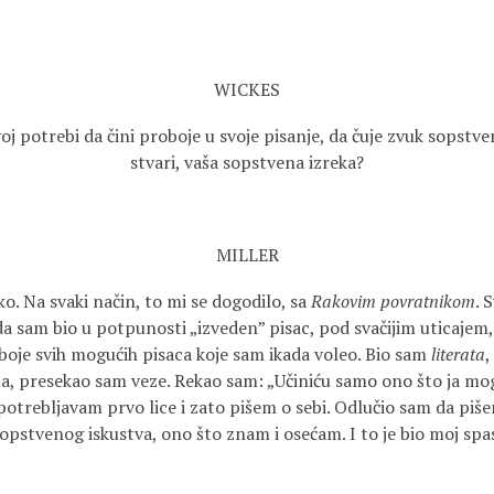
WICKES
oj potrebi da čini proboje u svoje pisanje, da čuje zvuk sopstveno
stvari, vaša sopstvena izreka?
MILLER
ko. Na svaki način, to mi se dogodilo, sa
Rakovim povratnikom
. 
da sam bio u potpunosti „izveden” pisac, pod svačijim uticajem
boje svih mogućih pisaca koje sam ikada voleo. Bio sam
literata
,
a, presekao sam veze. Rekao sam: „Učiniću samo ono što ja mog
otrebljavam prvo lice i zato pišem o sebi. Odlučio sam da piš
opstvenog iskustva, ono što znam i osećam. I to je bio moj spa