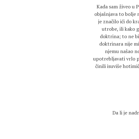
Kada sam živeo u Pa
objašnjava to bolje
je značilo ići do k
utrobe, ili kako g
doktrina; to ne b
doktrinara nije mi
njemu našao nov
upotrebljavati vrlo 
činili isuviše hoti
Da li je na