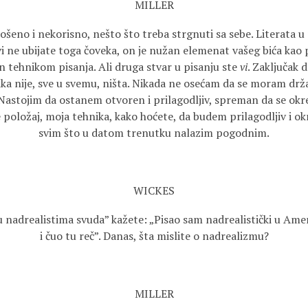
MILLER
rošeno i nekorisno, nešto što treba strgnuti sa sebe. Literata u
vi ne ubijate toga čoveka, on je nužan elemenat vašeg bića kao p
n tehnikom pisanja. Ali druga stvar u pisanju ste
vi
. Zaključak 
nika nije, sve u svemu, ništa. Nikada ne osećam da se moram dr
 Nastojim da ostanem otvoren i prilagodljiv, spreman da se okr
e položaj, moja tehnika, kako hoćete, da budem prilagodljiv i ok
svim što u datom trenutku nalazim pogodnim.
WICKES
nadrealistima svuda” kažete: „Pisao sam nadrealistički u Amer
i čuo tu reč”. Danas, šta mislite o nadrealizmu?
MILLER