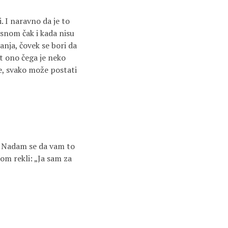
. I naravno da je to
 snom čak i kada nisu
anja, čovek se bori da
t ono čega je neko
e, svako može postati
. Nadam se da vam to
nom rekli: „Ja sam za