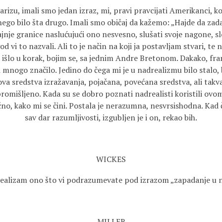
rizu, imali smo jedan izraz, mi, pravi pravcijati Amerikanci, ko
 nego bilo šta drugo. Imali smo običaj da kažemo: „Hajde da zad
rajnje granice naslućujući ono nesvesno, slušati svoje nagone, sl
od vi to nazvali. Ali to je način na koji ja postavljam stvari, te 
i išlo u korak, bojim se, sa jednim Andre Bretonom. Dakako, fr
 mnogo značilo. Jedino do čega mi je u nadrealizmu bilo stalo, 
a sredstva izražavanja, pojačana, povećana sredstva, ali takv
promišljeno. Kada su se dobro poznati nadrealisti koristili ovo
mično, kako mi se čini. Postala je nerazumna, nesvrsishodna. Kad
sav dar razumljivosti, izgubljen je i on, rekao bih.
WICKES
drealizam ono što vi podrazumevate pod izrazom „zapadanje u n
MILLER