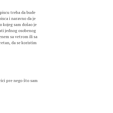
 piscu treba da bude
isca i naravno da je
do kojeg sam došao je
žati jednog osobenog
enem sa vetrom ili sa
retan, da se koristim
ici pre nego što sam