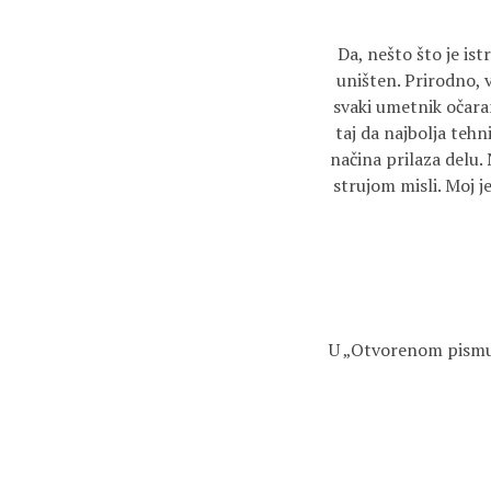
Da, nešto što je ist
uništen. Prirodno, 
svaki umetnik očara
taj da najbolja teh
načina prilaza delu.
strujom misli. Moj j
U „Otvorenom pismu 