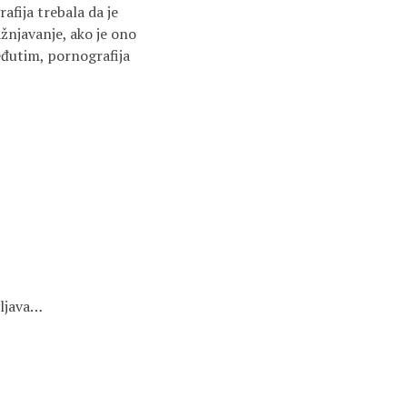
afija trebala da je
ažnjavanje, ako je ono
eđutim, pornografija
vljava…