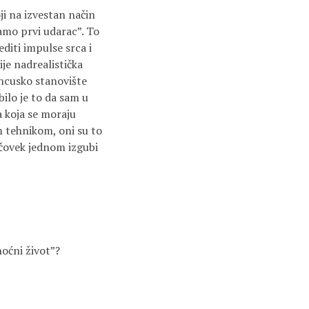
ji na izvestan način
amo prvi udarac”. To
editi impulse srca i
nije nadrealistička
ancusko stanovište
bilo je to da sam u
a koja se moraju
m tehnikom, oni su to
 čovek jednom izgubi
oćni život”?