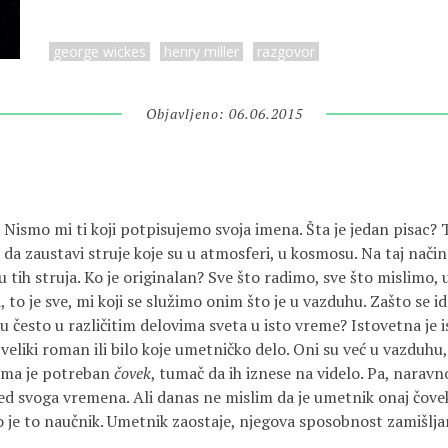
george wickes
henry miller
razgovor
Objavljeno: 06.06.2015
? Nismo mi ti koji potpisujemo svoja imena. Šta je jedan pisac? T
 da zaustavi struje koje su u atmosferi, u kosmosu. Na taj nači
u tih struja. Ko je originalan? Sve što radimo, sve što mislimo, 
to je sve, mi koji se služimo onim što je u vazduhu. Zašto se ide
ju često u različitim delovima sveta u isto vreme? Istovetna je 
veliki roman ili bilo koje umetničko delo. Oni su već u vazduhu,
Njima je potreban
čovek
, tumač da ih iznese na videlo. Pa, naravno,
red svoga vremena. Ali danas ne mislim da je umetnik onaj čovek 
 je to naučnik. Umetnik zaostaje, njegova sposobnost zamišljan