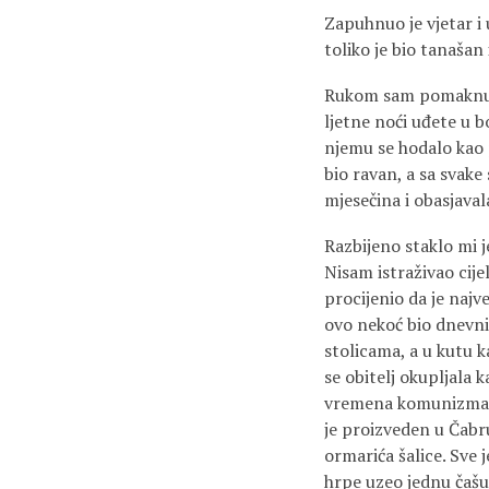
Zapuhnuo je vjetar i
toliko je bio tanašan 
Rukom sam pomaknuo t
ljetne noći uđete u b
njemu se hodalo kao p
bio ravan, a sa svake 
mjesečina i obasjaval
Razbijeno staklo mi j
Nisam istraživao cije
procijenio da je najve
ovo nekoć bio dnevni 
stolicama, a u kutu k
se obitelj okupljala 
vremena komunizma ov
je proizveden u Čabru i
ormarića šalice. Sve
hrpe uzeo jednu čašu