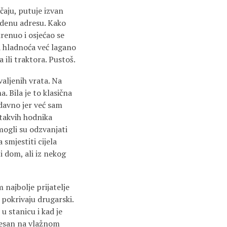
čaju, putuje izvan
edenu adresu. Kako
renuo i osjećao se
a hladnoća već lagano
 ili traktora. Pustoš.
valjenih vrata. Na
. Bila je to klasična
davno jer već sam
 takvih hodnika
mogli su odzvanjati
smjestiti cijela
i dom, ali iz nekog
 najbolje prijatelje
, pokrivaju drugarski.
u stanicu i kad je
ijesan na vlažnom