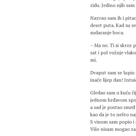
zidu. Jedino njih sam
Nazvao sam ih i pitao
deset puta. Kad su se
sudaranje boca.
– Ma ne. Ti si skroz
sat i pol vožnje vlako
mi.
Dvaput sam se lupio 
inače lijep dan! Intuic
Gledao sam u kuću či
jednom hrđavom spojn
a sad je postao smeđ 
kao da je to nešto na
S vinom sam popio i s
Više nisam mogao zami