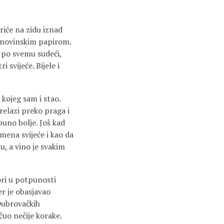
riće na zidu iznad
en novinskim papirom.
, po svemu sudeći,
i svijeće. Bijele i
kojeg sam i stao.
relazi preko praga i
puno bolje. Još kad
mena svijeće i kao da
u, a vino je svakim
ori u potpunosti
er je obasjavao
 Dubrovačkih
čuo nečije korake.