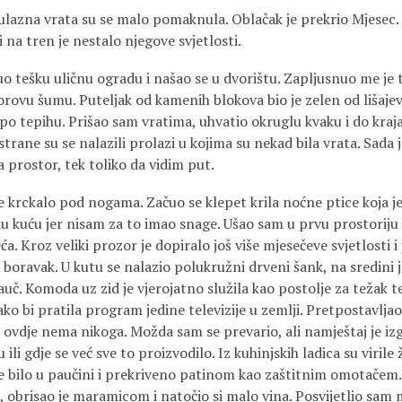
 ulazna vrata su se malo pomaknula. Oblačak je prekrio Mjesec.
i na tren je nestalo njegove svjetlosti.
ešku uličnu ogradu i našao se u dvorištu. Zapljusnuo me je to
orovu šumu. Puteljak od kamenih blokova bio je zelen od lišaje
o tepihu. Prišao sam vratima, uhvatio okruglu kvaku i do kraja
strane su se nalazili prolazi u kojima su nekad bila vrata. Sada 
a prostor, tek toliko da vidim put.
e krckalo pod nogama. Začuo se klepet krila noćne ptice koja je
lu kuću jer nisam za to imao snage. Ušao sam u prvu prostoriju s
ća. Kroz veliki prozor je dopiralo još više mjesečeve svjetlosti i 
boravak. U kutu se nalazio polukružni drveni šank, na sredini je
auč. Komoda uz zid je vjerojatno služila kao postolje za težak t
kako bi pratila program jedine televizije u zemlji. Pretpostavlja
dje nema nikoga. Možda sam se prevario, ali namještaj je izg
li gdje se već sve to proizvodilo. Iz kuhinjskih ladica su virile žli
 je bilo u paučini i prekriveno patinom kao zaštitnim omotačem.
, obrisao je maramicom i natočio si malo vina. Posvijetlio sam