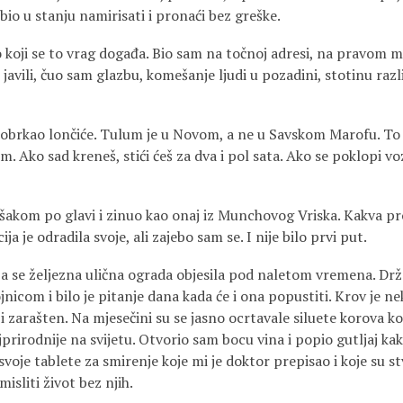
 bio u stanju namirisati i pronaći bez greške.
 koji se to vrag događa. Bio sam na točnoj adresi, na pravom m
 javili, čuo sam glazbu, komešanje ljudi u pozadini, stotinu razli
 pobrkao lončiće. Tulum je u Novom, a ne u Savskom Marofu. To 
m. Ako sad kreneš, stići ćeš za dva i pol sata. Ako se poklopi vo
šakom po glavi i zinuo kao onaj iz Munchovog Vriska. Kakva pr
ija je odradila svoje, ali zajebo sam se. I nije bilo prvi put.
ja se željezna ulična ograda objesila pod naletom vremena. Drž
icom i bilo je pitanje dana kada će i ona popustiti. Krov je n
i zarašten. Na mjesečini su se jasno ocrtavale siluete korova koj
jprirodnije na svijetu. Otvorio sam bocu vina i popio gutljaj kak
voje tablete za smirenje koje mi je doktor prepisao i koje su st
sliti život bez njih.