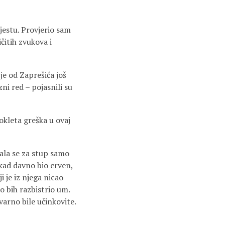
jestu. Provjerio sam
čitih zvukova i
je od Zaprešića još
zni red – pojasnili su
okleta greška u ovaj
ala se za stup samo
ekad davno bio crven,
i je iz njega nicao
o bih razbistrio um.
varno bile učinkovite.