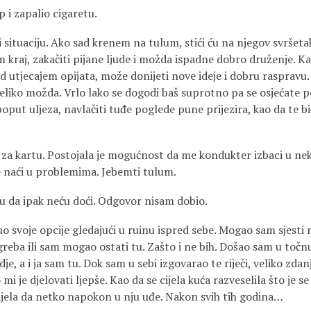
 i zapalio cigaretu.
 situaciju. Ako sad krenem na tulum, stići ću na njegov svršetak.
m kraj, zakačiti pijane ljude i možda ispadne dobro druženje. K
od utjecajem opijata, može donijeti nove ideje i dobru rasprav
veliko možda. Vrlo lako se dogodi baš suprotno pa se osjećate p
poput uljeza, navlačiti tuđe poglede pune prijezira, kao da te b
za kartu. Postojala je mogućnost da me kondukter izbaci u nek
e naći u problemima. Jebemti tulum.
 da ipak neću doći. Odgovor nisam dobio.
 svoje opcije gledajući u ruinu ispred sebe. Mogao sam sjesti 
greba ili sam mogao ostati tu. Zašto i ne bih. Došao sam u točnu
dje, a i ja sam tu. Dok sam u sebi izgovarao te riječi, veliko zdanj
 mi je djelovati ljepše. Kao da se cijela kuća razveselila što je
udjela da netko napokon u nju uđe. Nakon svih tih godina…