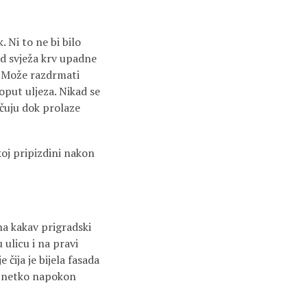
 Ni to ne bi bilo
ad svježa krv upadne
u. Može razdrmati
oput uljeza. Nikad se
ičuju dok prolaze
oj pripizdini nakon
na kakav prigradski
 ulicu i na pravi
e čija je bijela fasada
 se netko napokon