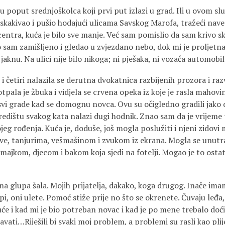
 poput srednjoškolca koji prvi put izlazi u grad. Ili u ovom slu
skakivao i pušio hodajući ulicama Savskog Marofa, tražeći nav
entra, kuća je bilo sve manje. Već sam pomislio da sam krivo sk
 sam zamišljeno i gledao u zvjezdano nebo, dok mi je proljetn
aknu. Na ulici nije bilo nikoga; ni pješaka, ni vozača automobila
 četiri nalazila se derutna dvokatnica razbijenih prozora i raz
pala je žbuka i vidjela se crvena opeka iz koje je rasla mahovina
svi grade kad se domognu novca. Ovu su očigledno gradili jako 
središtu svakog kata nalazi dugi hodnik. Znao sam da je vrijeme
eg rođenja. Kuća je, doduše, još mogla poslužiti i njeni zidovi 
ve, tanjurima, vešmašinom i zvukom iz ekrana. Mogla se unutra 
 majkom, djecom i bakom koja sjedi na fotelji. Mogao je to ostat
na glupa šala. Mojih prijatelja, dakako, koga drugog. Inače imam
ipi, oni ulete. Pomoć stiže prije no što se okrenete. Čuvaju leđa
e i kad mi je bio potreban novac i kad je po mene trebalo doći 
vati…Riješili bi svaki moj problem, a problemi su rasli kao pl