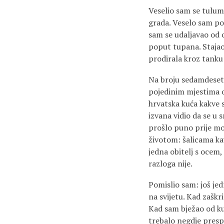
Veselio sam se tulumu
grada. Veselo sam po
sam se udaljavao od c
poput tupana. Stajao
prodirala kroz tanku j
Na broju sedamdeset i
pojedinim mjestima ot
hrvatska kuća kakve 
izvana vidio da se u 
prošlo puno prije moj
životom: šalicama ka
jedna obitelj s ocem,
razloga nije.
Pomislio sam: još jed
na svijetu. Kad zaškr
Kad sam bježao od kuć
trebalo negdje prespa