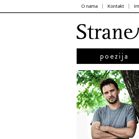
O nama
Kontakt
I
poezija