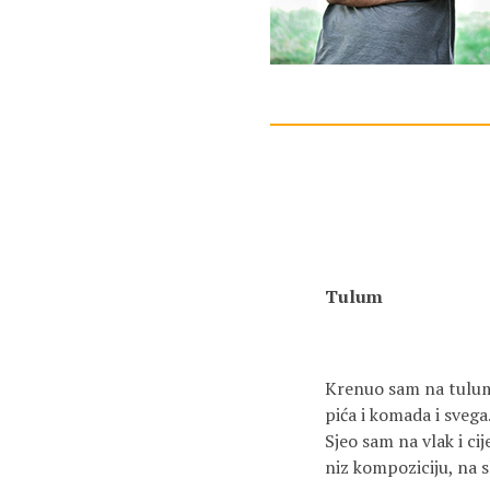
Tulum
Krenuo sam na tulum u
pića i komada i svega
Sjeo sam na vlak i c
niz kompoziciju, na sl