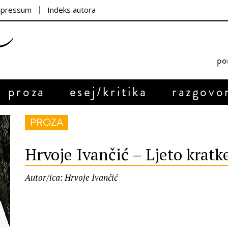
mpressum
Indeks autora
por
proza
esej/kritika
razgovo
PROZA
Hrvoje Ivančić – Ljeto kratk
Autor/ica: Hrvoje Ivančić