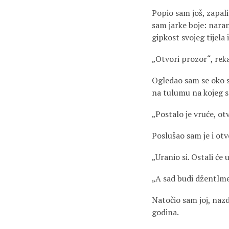
Popio sam još, zapalio
sam jarke boje: naran
gipkost svojeg tijela 
„Otvori prozor“, reka
Ogledao sam se oko se
na tulumu na kojeg 
„Postalo je vruće, otv
Poslušao sam je i otv
„Uranio si. Ostali će 
„A sad budi džentlmen
Natočio sam joj, nazd
godina.