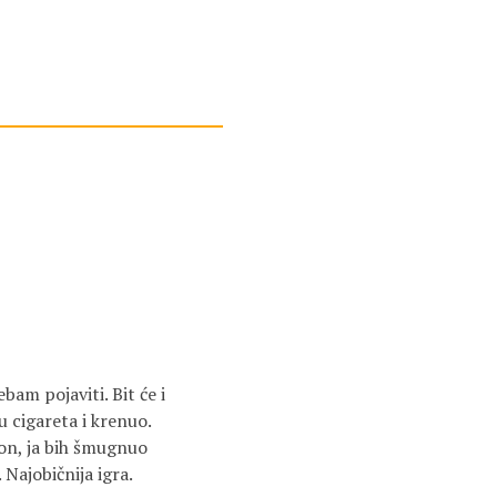
bam pojaviti. Bit će i
u cigareta i krenuo.
gon, ja bih šmugnuo
 Najobičnija igra.