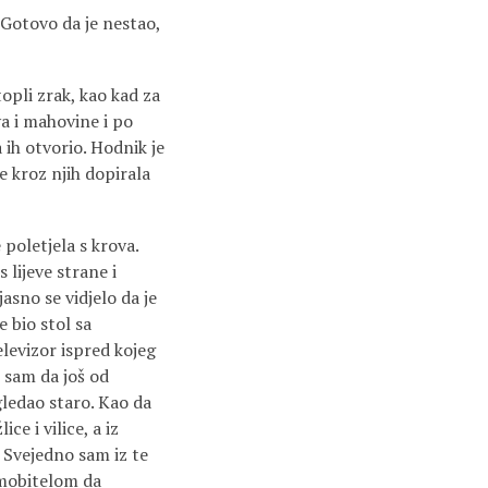
 Gotovo da je nestao,
pli zrak, kao kad za
va i mahovine i po
 ih otvorio. Hodnik je
je kroz njih dopirala
 poletjela s krova.
 lijeve strane i
jasno se vidjelo da je
 bio stol sa
elevizor ispred kojeg
o sam da još od
ledao staro. Kao da
ce i vilice, a iz
 Svejedno sam iz te
 mobitelom da