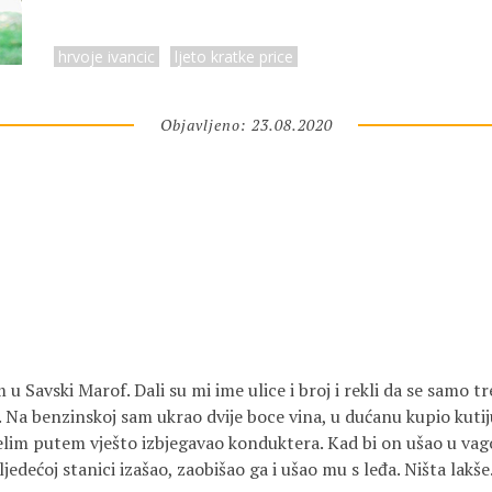
hrvoje ivancic
ljeto kratke price
Objavljeno: 23.08.2020
 Savski Marof. Dali su mi ime ulice i broj i rekli da se samo tre
. Na benzinskoj sam ukrao dvije boce vina, u dućanu kupio kutij
ijelim putem vješto izbjegavao konduktera. Kad bi on ušao u va
jedećoj stanici izašao, zaobišao ga i ušao mu s leđa. Ništa lakše.