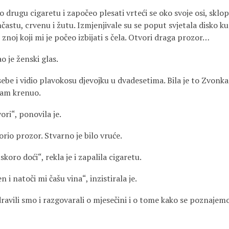
 drugu cigaretu i započeo plesati vrteći se oko svoje osi, sklopl
častu, crvenu i žutu. Izmjenjivale su se poput svjetala disko k
i znoj koji mi je počeo izbijati s čela. Otvori draga prozor…
o je ženski glas.
be i vidio plavokosu djevojku u dvadesetima. Bila je to Zvonka.
sam krenuo.
ori“, ponovila je.
orio prozor. Stvarno je bilo vruće.
uskoro doći“, rekla je i zapalila cigaretu.
 i natoči mi čašu vina“, inzistirala je.
ravili smo i razgovarali o mjesečini i o tome kako se poznajemo