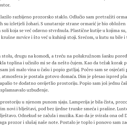
stor.
lazilo razbijeno prozorsko staklo. Odlučio sam pretražiti orma
ih su izletjeli žohari. S unutarnje strane ormarić je bio oblož
a soli koja se već odavno stvrdnula. Plastične kutije u kojima su
krušne mrvice i što već u kuhinji stoji. Srećom, u kutu su bile i tr
 stolu, drugu na komodi, a treću na polukružnom šanku pored 
la toplina i učinilo mi se da nešto čujem. Kao da težak korak p
 sam još malo vina u čašu i popio gutljaj. Počeo sam se osjećati 
, atmosfera je postala gotovo domaća. Dim je plesao ispred pla
apalio te dodatno osvijetlio prostoriju. Popio sam još jednu čaš
asplamsavalo uzbuđenje.
prostoriju u njenom punom sjaju. Lamperija je bila čista, proz
svim novi i blještavi, pod bez ijedne trunke smeća i prašine. Lust
 blještavo. Odnekud se začula i muzika. Kao da je svirala ona od
ga prozor i slušaj naše note. Postalo je toplo i ponovo sam za