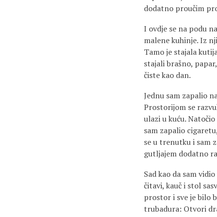
dodatno proučim pro
I ovdje se na podu na
malene kuhinje. Iz nj
Tamo je stajala kutij
stajali brašno, papar, 
čiste kao dan.
Jednu sam zapalio na
Prostorijom se razvuk
ulazi u kuću. Natočio
sam zapalio cigaretu
se u trenutku i sam z
gutljajem dodatno r
Sad kao da sam vidio 
čitavi, kauč i stol sa
prostor i sve je bilo
trubadura: Otvori dra