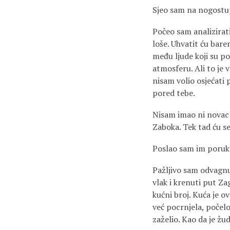
Sjeo sam na nogostup
Počeo sam analizirati
loše. Uhvatit ću bare
među ljude koji su p
atmosferu. Ali to je 
nisam volio osjećati 
pored tebe.
Nisam imao ni novac 
Zaboka. Tek tad ću s
Poslao sam im poruku
Pažljivo sam odvagnuo
vlak i krenuti put Za
kućni broj. Kuća je ov
već pocrnjela, počelo
zaželio. Kao da je ž