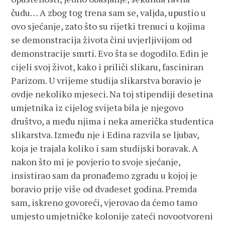
čudu… A zbog tog trena sam se, valjda, upustio u
ovo sjećanje, zato što su rijetki trenuci u kojima
se demonstracija života čini uvjerljivijom od
demonstracije smrti. Evo šta se dogodilo. Edin je
cijeli svoj život, kako i priliči slikaru, fasciniran
Parizom. U vrijeme studija slikarstva boravio je
ovdje nekoliko mjeseci. Na toj stipendiji desetina
umjetnika iz cijelog svijeta bila je njegovo
društvo, a među njima i neka američka studentica
slikarstva. Između nje i Edina razvila se ljubav,
koja je trajala koliko i sam studijski boravak. A
nakon što mi je povjerio to svoje sjećanje,
insistirao sam da pronađemo zgradu u kojoj je
boravio prije više od dvadeset godina. Premda
sam, iskreno govoreći, vjerovao da ćemo tamo
umjesto umjetničke kolonije zateći novootvoreni