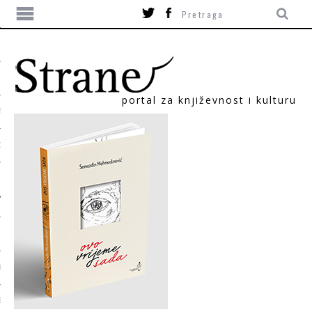
portal za književnost i kulturu
TIKA
ORI
T
SUM