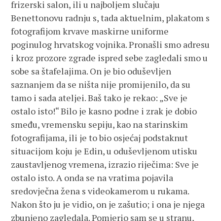
frizerski salon, ili u najboljem slučaju
Benettonovu radnju s, tada aktuelnim, plakatom s
fotografijom krvave maskirne uniforme
poginulog hrvatskog vojnika. Pronašli smo adresu
i kroz prozore zgrade ispred sebe zagledali smo u
sobe sa štafelajima. On je bio oduševljen
saznanjem da se ništa nije promijenilo, da su
tamo i sada ateljei. Baš tako je rekao: „Sve je
ostalo isto!“ Bilo je kasno podne i zrak je dobio
smeđu, vremensku sepiju, kao na starinskim
fotografijama, ili je to bio osjećaj podstaknut
situacijom koju je Edin, u oduševljenom utisku
zaustavljenog vremena, izrazio riječima: Sve je
ostalo isto. A onda se na vratima pojavila
sredovječna žena s videokamerom u rukama.
Nakon što ju je vidio, on je zašutio; i ona je njega
zbunjeno zagledala. Pomjerio sam se u stranu,