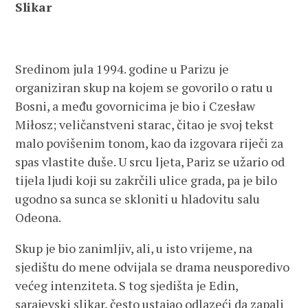
Slikar
Sredinom jula 1994. godine u Parizu je
organiziran skup na kojem se govorilo o ratu u
Bosni, a među govornicima je bio i Czesław
Miłosz; veličanstveni starac, čitao je svoj tekst
malo povišenim tonom, kao da izgovara riječi za
spas vlastite duše. U srcu ljeta, Pariz se užario od
tijela ljudi koji su zakrčili ulice grada, pa je bilo
ugodno sa sunca se skloniti u hladovitu salu
Odeona.
Skup je bio zanimljiv, ali, u isto vrijeme, na
sjedištu do mene odvijala se drama neusporedivo
većeg intenziteta. S tog sjedišta je Edin,
sarajevski slikar, često ustajao odlazeći da zapali