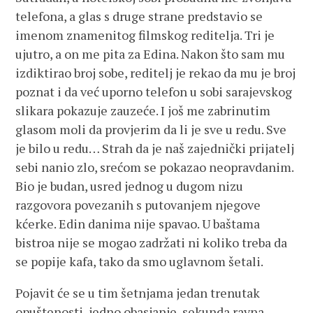
telefona, a glas s druge strane predstavio se
imenom znamenitog filmskog reditelja. Tri je
ujutro, a on me pita za Edina. Nakon što sam mu
izdiktirao broj sobe, reditelj je rekao da mu je broj
poznat i da već uporno telefon u sobi sarajevskog
slikara pokazuje zauzeće. I još me zabrinutim
glasom moli da provjerim da li je sve u redu. Sve
je bilo u redu… Strah da je naš zajednički prijatelj
sebi nanio zlo, srećom se pokazao neopravdanim.
Bio je budan, usred jednog u dugom nizu
razgovora povezanih s putovanjem njegove
kćerke. Edin danima nije spavao. U baštama
bistroa nije se mogao zadržati ni koliko treba da
se popije kafa, tako da smo uglavnom šetali.
Pojavit će se u tim šetnjama jedan trenutak
opuštenosti, jedno obasjanje, sekunda ravna