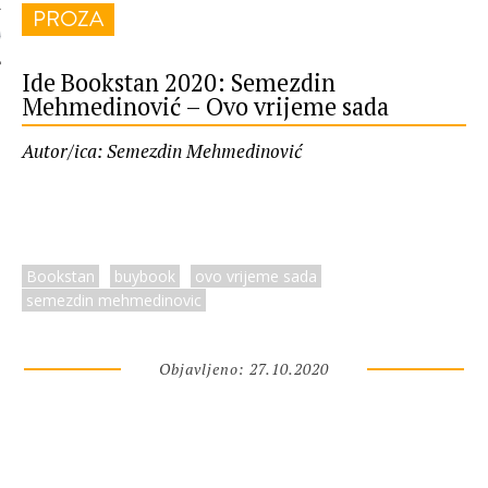
PROZA
 AUTORA
Ide Bookstan 2020: Semezdin
Mehmedinović – Ovo vrijeme sada
Autor/ica: Semezdin Mehmedinović
Bookstan
buybook
ovo vrijeme sada
semezdin mehmedinovic
Objavljeno: 27.10.2020