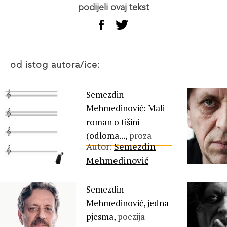
podijeli ovaj tekst
od istog autora/ice:
Semezdin
Mehmedinović: Mali
roman o tišini
(odloma...,
proza
Autor:
Semezdin
Mehmedinović
Semezdin
Mehmedinović, jedna
pjesma,
poezija