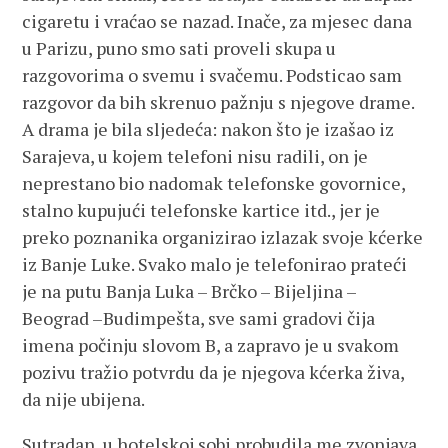
cigaretu i vraćao se nazad. Inače, za mjesec dana
u Parizu, puno smo sati proveli skupa u
razgovorima o svemu i svačemu. Podsticao sam
razgovor da bih skrenuo pažnju s njegove drame.
A drama je bila sljedeća: nakon što je izašao iz
Sarajeva, u kojem telefoni nisu radili, on je
neprestano bio nadomak telefonske govornice,
stalno kupujući telefonske kartice itd., jer je
preko poznanika organizirao izlazak svoje kćerke
iz Banje Luke. Svako malo je telefonirao prateći
je na putu Banja Luka – Brčko – Bijeljina –
Beograd –Budimpešta, sve sami gradovi čija
imena počinju slovom B, a zapravo je u svakom
pozivu tražio potvrdu da je njegova kćerka živa,
da nije ubijena.
Sutradan, u hotelskoj sobi probudila me zvonjava