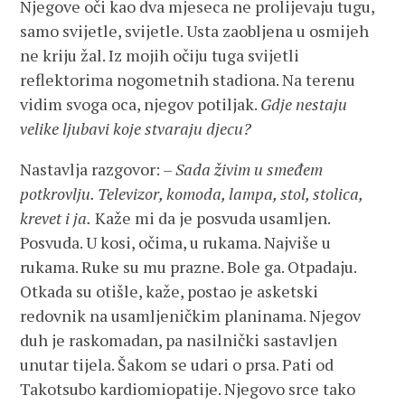
Njegove oči kao dva mjeseca ne prolijevaju tugu,
samo svijetle, svijetle. Usta zaobljena u osmijeh
ne kriju žal. Iz mojih očiju tuga svijetli
reflektorima nogometnih stadiona. Na terenu
vidim svoga oca, njegov potiljak.
Gdje nestaju
velike ljubavi koje stvaraju djecu?
Nastavlja razgovor: –
Sada živim u smeđem
potkrovlju. Televizor, komoda, lampa, stol, stolica,
krevet i ja.
Kaže mi da je posvuda usamljen.
Posvuda. U kosi, očima, u rukama. Najviše u
rukama. Ruke su mu prazne. Bole ga. Otpadaju.
Otkada su otišle, kaže, postao je asketski
redovnik na usamljeničkim planinama. Njegov
duh je raskomadan, pa nasilnički sastavljen
unutar tijela. Šakom se udari o prsa. Pati od
Takotsubo kardiomiopatije. Njegovo srce tako