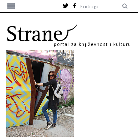
portal za književnost i kulturu
TIKA
ORI
T
SUM