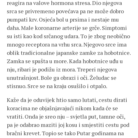
reagira na valove hormona stresa. Dio njegova
srca se privremeno povećava pa ne može dobro
pumpati krv. Osjeća bol u prsima i nestaje mu
daha. Male koronarne arterije se grče. Simptomi
su isti kao kod srčanog udara. To je zbog neobično
mnogo receptora na vrhu srca. Njegovo srce ima
oblik tradicionalne japanske zamke za hobotnice.
Zamka se spušta u more. Kada hobotnice uđu u
nju, ribari je podižu iz mora. Treperi njegova
unutrašnjost. Bole ga obrazi i oči. Želudac se
stisnuo. Srce se na kraju osušilo i otpalo.
Kaže da je oduvijek htio samo lutati, cestu dirati
koracima ne objašnjavajući nikom kada će se
vratiti. Onda je sreo nju – svjetla put, tamne oči,
pa je odabrao maziti joj kosu i smjestiti cestu pod
bračni krevet. Topio se tako Putar godinama na