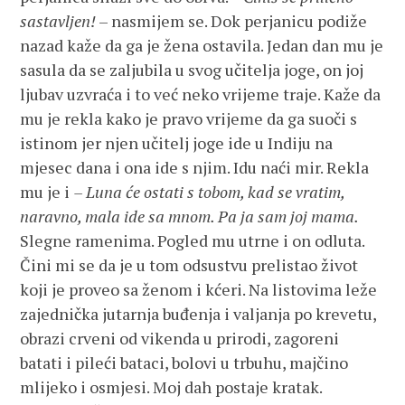
sastavljen!
– nasmijem se. Dok perjanicu podiže
nazad kaže da ga je žena ostavila. Jedan dan mu je
sasula da se zaljubila u svog učitelja joge, on joj
ljubav uzvraća i to već neko vrijeme traje. Kaže da
mu je rekla kako je pravo vrijeme da ga suoči s
istinom jer njen učitelj joge ide u Indiju na
mjesec dana i ona ide s njim. Idu naći mir. Rekla
mu je i
– Luna će ostati s tobom, kad se vratim,
naravno, mala ide sa mnom. Pa ja sam joj mama.
Slegne ramenima. Pogled mu utrne i on odluta.
Čini mi se da je u tom odsustvu prelistao život
koji je proveo sa ženom i kćeri. Na listovima leže
zajednička jutarnja buđenja i valjanja po krevetu,
obrazi crveni od vikenda u prirodi, zagoreni
batati i pileći bataci, bolovi u trbuhu, majčino
mlijeko i osmjesi. Moj dah postaje kratak.