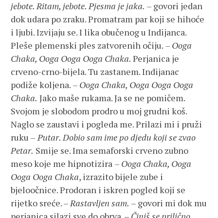
jebote. Ritam, jebote. Pjesma je jaka.
– govori jedan
dok udara po zraku. Promatram par koji se hihoće
i ljubi. Izvijaju se. I lika obučenog u Indijanca.
Pleše plemenski ples zatvorenih očiju.
– Ooga
Chaka, Ooga Ooga Ooga Chaka.
Perjanica je
crveno-crno-bijela. Tu zastanem. Indijanac
podiže koljena.
– Ooga Chaka, Ooga Ooga Ooga
Chaka.
Jako maše rukama. Ja se ne pomičem.
Svojom je slobodom prodro u moj grudni koš.
Naglo se zaustavi i pogleda me. Prilazi mi i pruži
ruku –
Putar. Dobio sam ime po djedu koji se zvao
Petar.
Smije se. Ima semaforski crveno zubno
meso koje me hipnotizira
– Ooga Chaka, Ooga
Ooga Ooga Chaka
, izrazito bijele zube i
bjeloočnice. Prodoran i iskren pogled koji se
rijetko sreće. –
Rastavljen sam.
– govori mi dok mu
perjanica silazi sve do obrva. –
Činiš se prilično