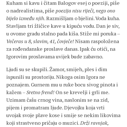
Kuham si kavu i čitam Balogov esej o poeziji, piše
o nadrealistima, piše
poezija nisu riječi, nego ono
bijelo između njih
. Razmišljam o bjelini. Voda kuha.
Stavljam tri žličice kave u kipuću vodu. Dan je siv,
u ovome gradu stalno pada kiša. Stiže mi poruka –
Večeras u 8, slavim, 41, čovječe!
Nisam raspoložena
za rođendanske proslave danas. Ipak ću otići, na
Igorovim proslavama uvijek bude zabavno.
Ljudi su se skupili. Žamor, smijeh, ples i dim
ispunili su prostoriju. Nikoga osim Igora ne
poznajem. Gurnem mu u ruke bocu sivog pinota i
kažem –
Sretno frend!
On se krevelji i grli me.
Uzimam čašu crnog vina, naslonim se na zid,
pijem i promatram ljude. Djevojku koja vrti
uvojak svoje plave kose i smije se nekim likovima
koji strastveno pričaju o muzici.
Drži ravnjak,