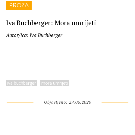
PROZA
 AUTORA
Iva Buchberger: Mora umrijeti
Autor/ica: Iva Buchberger
iva buchberger
mora umrijeti
Objavljeno: 29.06.2020