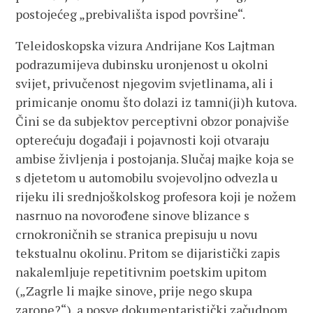
postojećeg „prebivališta ispod površine“.
Teleidoskopska vizura Andrijane Kos Lajtman
podrazumijeva dubinsku uronjenost u okolni
svijet, privučenost njegovim svjetlinama, ali i
primicanje onomu što dolazi iz tamni(ji)h kutova.
Čini se da subjektov perceptivni obzor ponajviše
opterećuju događaji i pojavnosti koji otvaraju
ambise življenja i postojanja. Slučaj majke koja se
s djetetom u automobilu svojevoljno odvezla u
rijeku ili srednjoškolskog profesora koji je nožem
nasrnuo na novorođene sinove blizance s
crnokroničnih se stranica prepisuju u novu
tekstualnu okolinu. Pritom se dijaristički zapis
nakalemljuje repetitivnim poetskim upitom
(„Zagrle li majke sinove, prije nego skupa
zarone?“), a posve dokumentaristički začudnom