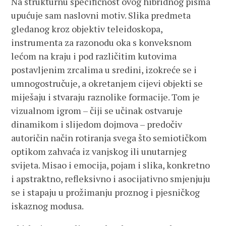
Na strukturnu specifičnost ovog hibridnog pisma
upućuje sam naslovni motiv. Slika predmeta
gledanog kroz objektiv teleidoskopa,
instrumenta za razonodu oka s konveksnom
lećom na kraju i pod različitim kutovima
postavljenim zrcalima u sredini, izokreće se i
umnogostručuje, a okretanjem cijevi objekti se
miješaju i stvaraju raznolike formacije. Tom je
vizualnom igrom – čiji se učinak ostvaruje
dinamikom i slijedom dojmova – predočiv
autoričin način rotiranja svega što semiotičkom
optikom zahvaća iz vanjskog ili unutarnjeg
svijeta. Misao i emocija, pojam i slika, konkretno
i apstraktno, refleksivno i asocijativno smjenjuju
se i stapaju u prožimanju proznog i pjesničkog
iskaznog modusa.