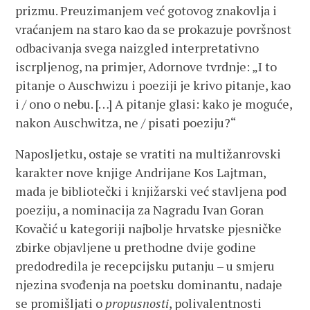
prizmu. Preuzimanjem već gotovog znakovlja i
vraćanjem na staro kao da se prokazuje površnost
odbacivanja svega naizgled interpretativno
iscrpljenog, na primjer, Adornove tvrdnje: „I to
pitanje o Auschwizu i poeziji je krivo pitanje, kao
i / ono o nebu. […] A pitanje glasi: kako je moguće,
nakon Auschwitza, ne / pisati poeziju?“
Naposljetku, ostaje se vratiti na multižanrovski
karakter nove knjige Andrijane Kos Lajtman,
mada je bibliotečki i knjižarski već stavljena pod
poeziju, a nominacija za Nagradu Ivan Goran
Kovačić u kategoriji najbolje hrvatske pjesničke
zbirke objavljene u prethodne dvije godine
predodredila je recepcijsku putanju – u smjeru
njezina svođenja na poetsku dominantu, nadaje
se promišljati o
propusnosti
, polivalentnosti