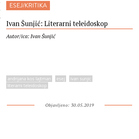
ESEJ/KRITIKA
 AUTORA
Ivan Šunjić: Literarni teleidoskop
Autor/ica: Ivan Šunjić
andrijana kos lajtman
esej
ivan sunjic
literarni teleidoskop
Objavljeno: 30.05.2019