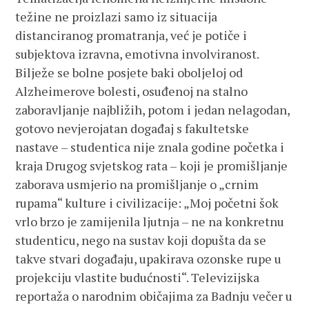
težine ne proizlazi samo iz situacija
distanciranog promatranja, već je potiče i
subjektova izravna, emotivna involviranost.
Bilježe se bolne posjete baki oboljeloj od
Alzheimerove bolesti, osuđenoj na stalno
zaboravljanje najbližih, potom i jedan nelagodan,
gotovo nevjerojatan događaj s fakultetske
nastave – studentica nije znala godine početka i
kraja Drugog svjetskog rata – koji je promišljanje
zaborava usmjerio na promišljanje o „crnim
rupama“ kulture i civilizacije: „Moj početni šok
vrlo brzo je zamijenila ljutnja – ne na konkretnu
studenticu, nego na sustav koji dopušta da se
takve stvari događaju, upakirava ozonske rupe u
projekciju vlastite budućnosti“. Televizijska
reportaža o narodnim običajima za Badnju večer u