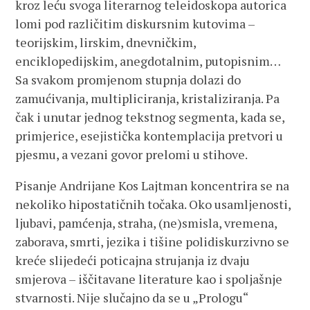
kroz leću svoga literarnog teleidoskopa autorica
lomi pod različitim diskursnim kutovima –
teorijskim, lirskim, dnevničkim,
enciklopedijskim, anegdotalnim, putopisnim…
Sa svakom promjenom stupnja dolazi do
zamućivanja, multipliciranja, kristaliziranja. Pa
čak i unutar jednog tekstnog segmenta, kada se,
primjerice, esejistička kontemplacija pretvori u
pjesmu, a vezani govor prelomi u stihove.
Pisanje Andrijane Kos Lajtman koncentrira se na
nekoliko hipostatičnih točaka. Oko usamljenosti,
ljubavi, pamćenja, straha, (ne)smisla, vremena,
zaborava, smrti, jezika i tišine polidiskurzivno se
kreće slijedeći poticajna strujanja iz dvaju
smjerova – iščitavane literature kao i spoljašnje
stvarnosti. Nije slučajno da se u „Prologu“