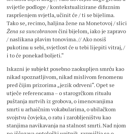
svijetle podloge / kontekstualizirane difuznim
raspršenjem svjetla, učinit će / ti se bijelima.
Tako se, recimo, haljina žene na Monetovoj / slici
Žena sa suncobranom
čini bijelom, iako je zapravo
/ naslikana plavim tonovima. // Ako nosiš
pukotinu u sebi, svjetlost će u tebi lijepiti vitraj, /
i to će ponekad boljeti.“
Iskazni je subjekt posebno zaokupljen smrću kao
nikad spoznatljivom, nikad mislivom fenomenu
pred čijim prizorima „jezik odrveni“. Opet se
utječe referencama – o starogrčkom ritualu
puštanja mrtvih iz grobova, o imenovanjima
smrti u arhaičnim vokabularima, o ubilačkom
svojstvu čovjeka, o ratu i zarobljeništvu kao
stanjima navikavanja na stalnost smrti. Nad njom
ne iščezava ontološki upitnik, razmišlja se o