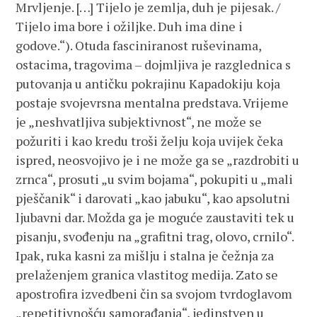
Mrvljenje. […] Tijelo je zemlja, duh je pijesak. /
Tijelo ima bore i ožiljke. Duh ima dine i
godove.“). Otuda fasciniranost ruševinama,
ostacima, tragovima – dojmljiva je razglednica s
putovanja u antičku pokrajinu Kapadokiju koja
postaje svojevrsna mentalna predstava. Vrijeme
je „neshvatljiva subjektivnost“, ne može se
požuriti i kao kredu troši želju koja uvijek čeka
ispred, neosvojivo je i ne može ga se „razdrobiti u
zrnca“, prosuti „u svim bojama“, pokupiti u „mali
pješčanik“ i darovati „kao jabuku“, kao apsolutni
ljubavni dar. Možda ga je moguće zaustaviti tek u
pisanju, svođenju na „grafitni trag, olovo, crnilo“.
Ipak, ruka kasni za mišlju i stalna je čežnja za
prelaženjem granica vlastitog medija. Zato se
apostrofira izvedbeni čin sa svojom tvrdoglavom
„repetitivnošću samorađanja“, jedinstven u