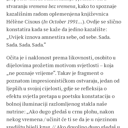
stvaranju
vremena bez vremena
, kako to spoznaje
kazališnim radom oplemenjena književnica
Hélène Cixous (
In October 1991…
). Ovdje se slično
konstatira kada se kaže da jedino kazalište:
„Uvijek iznova amnestira sebe, od sebe. Sada.
Sada. Sada. Sada.“
Očita je i naklonost prema likovnosti, osobito u
dijelovima prožetim motivom svjetlosti – koja
„ne poznaje vrijeme“. Takav je fragment o
poznatom impresionističkom ostvaraju, jedan od
ljepših u svojoj cijelosti, gdje se refleksija o
efektu svjetla pretapa u poetsku konstataciju o
bolnoj iluminaciji razlomljenog stakla naše
nutrine: „Ako dugo gledaš u crnu plohu, nakon
nekog vremena / učinit će ti se da je u njezinom
središtu bijeli krug. // Ako dovoljno dugo gledaš u