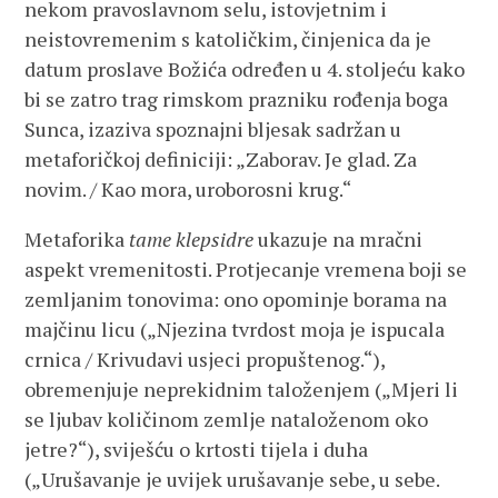
nekom pravoslavnom selu, istovjetnim i
neistovremenim s katoličkim, činjenica da je
datum proslave Božića određen u 4. stoljeću kako
bi se zatro trag rimskom prazniku rođenja boga
Sunca, izaziva spoznajni bljesak sadržan u
metaforičkoj definiciji: „Zaborav. Je glad. Za
novim. / Kao mora, uroborosni krug.“
Metaforika
tame klepsidre
ukazuje na mračni
aspekt vremenitosti. Protjecanje vremena boji se
zemljanim tonovima: ono opominje borama na
majčinu licu („Njezina tvrdost moja je ispucala
crnica / Krivudavi usjeci propuštenog.“),
obremenjuje neprekidnim taloženjem („Mjeri li
se ljubav količinom zemlje nataloženom oko
jetre?“), sviješću o krtosti tijela i duha
(„Urušavanje je uvijek urušavanje sebe, u sebe.