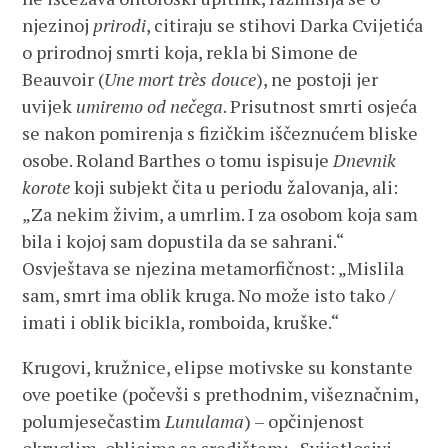
njezinoj
prirodi
, citiraju se stihovi Darka Cvijetića
o prirodnoj smrti koja, rekla bi Simone de
Beauvoir (
Une mort très douce
), ne postoji jer
uvijek
umiremo od
nečega
. Prisutnost smrti osjeća
se nakon pomirenja s fizičkim iščeznućem bliske
osobe. Roland Barthes o tomu ispisuje
Dnevnik
korote
koji subjekt čita u periodu žalovanja, ali:
„Za nekim živim, a umrlim. I za osobom koja sam
bila i kojoj sam dopustila da se sahrani.“
Osvještava se njezina metamorfičnost: „Mislila
sam, smrt ima oblik kruga. No može isto tako /
imati i oblik bicikla, romboida, kruške.“
Krugovi, kružnice, elipse motivske su konstante
ove poetike (počevši s prethodnim, višeznačnim,
polumjesečastim
Lunulama
) – opčinjenost