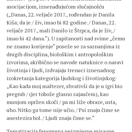
asocijacijom, iznenađujućom slučajnošću
(„Danas, 22. veljače 2017., rođendan je Danila
Kiša; da je / živ, imao bi 82 godine. / Danas, 22.
veljače 2017., mali Danilo iz Štrpca, da je živ, /
imao bi 42 dana.“). U zapitanosti nad svime „čemu
ne znamo korijenje“ poseže se za saznanjima iz
drugih disciplina, biološkim i antropološkim
izvorima, akribično se navode natuknice o naravi
životinja i ljudi, izdvajaju trenuci iznenadnog
izokretanja kategorija ljudskog i životinjskog:
„Kao kada moj maltezer, shvativši da je u igri bio
pregrub / (jer tobože glasno zajaučem), kao
munjom opržen skoči / pa mi liže obraze, usta,
uho. Nitko ga tome nije učio. / Psi znaju čime se
anestezira bol. / Ljudi znaju čime se.“
Tematizacija fenomena neizmjerne misaone