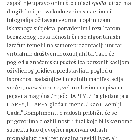
započinje upravo onim što dolazi
spolja
, utiscima
drugih koji pri svakodnevnim susretima ili s
fotografija očitavaju vedrinu i optimizam
iskaznoga subjekta, potvrđenim i rezultatom
bezazlenog testa ličnosti čiji se algoritamski
izračun temelji na samoreprezentaciji unutar
virtualnih društvenih okupljališta. Tako će
pogled u značenjsku pustoš iza personifikacijom
oživljenog pridjeva predstavljati pogled u
ispraznost sadašnjice i njezinih manifestacija
sreće: „na zaslonu se, velim slovima napisana,
pojavila magična / riječ: HAPPY! / Pa gledam ja u
HAPPY, i HAPPY gleda u mene. / Kao u Zemlji
Čuda.“ Komplimenti o radosti približit će se
prigovorima o ozbiljnosti i tuzi koje bi iskaznome
subjektu kao djevojčici upućivali odrasli
promašujući realitet njezina nevidljivog, ali