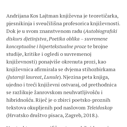
Andrijana Kos Lajtman književna je teoretičarka,
pjesnikinja i sveučilišna profesorica književnosti.
Dok je u svom znanstvenom radu (
Autobiografski
diskurs djetinjstva
,
Poetika oblika – suvremene
konceptualne i hipertekstualne proze
te brojne
studije, kritike i ogledi o suvremenoj
književnosti) ponajviše okrenuta prozi, kao
književnica afirmirala se dvjema stihozbirkama
(
Jutarnji laureat
,
Lunule
). Njezina peta knjiga,
ujedno i treći književni ostvaraj, od prethodnica
se razlikuje žanrovskom neuhvatljivošću i
hibridnošću. Riječ je o zbirci poetsko-proznih
tekstova okupljenih pod naslovom
Teleidoskop
(Hrvatsko društvo pisaca, Zagreb, 2018.).