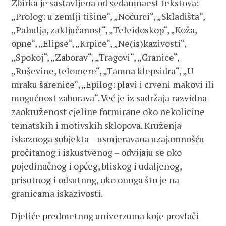
Zbirka je sastavljena od sedamnaest tekstova:
„Prolog: u zemlji tišine“, „Noćurci“, „Skladišta“,
„Pahulja, zaključanost“, „Teleidoskop“, „Koža,
opne“, „Elipse“, „Krpice“, „Ne(is)kazivosti“,
„Spokoj“, „Zaborav“, „Tragovi“, „Granice“,
„Ruševine, telomere“, „Tamna klepsidra“, „U
mraku šarenice“, „Epilog: plavi i crveni makovi ili
mogućnost zaborava“. Već je iz sadržaja razvidna
zaokruženost cjeline formirane oko nekolicine
tematskih i motivskih sklopova. Kruženja
iskaznoga subjekta – usmjeravana uzajamnošću
pročitanog i iskustvenog – odvijaju se oko
pojedinačnog i općeg, bliskog i udaljenog,
prisutnog i odsutnog, oko onoga što je na
granicama iskazivosti.
Djeliće predmetnog univerzuma koje provlači