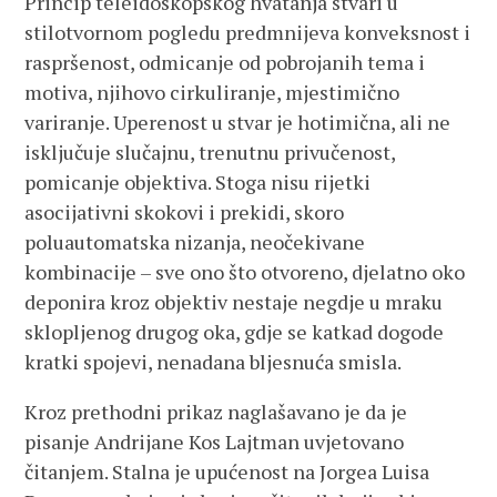
Princip teleidoskopskog hvatanja stvari u
stilotvornom pogledu predmnijeva konveksnost i
raspršenost, odmicanje od pobrojanih tema i
motiva, njihovo cirkuliranje, mjestimično
variranje. Uperenost u stvar je hotimična, ali ne
isključuje slučajnu, trenutnu privučenost,
pomicanje objektiva. Stoga nisu rijetki
asocijativni skokovi i prekidi, skoro
poluautomatska nizanja, neočekivane
kombinacije – sve ono što otvoreno, djelatno oko
deponira kroz objektiv nestaje negdje u mraku
sklopljenog drugog oka, gdje se katkad dogode
kratki spojevi, nenadana bljesnuća smisla.
Kroz prethodni prikaz naglašavano je da je
pisanje Andrijane Kos Lajtman uvjetovano
čitanjem. Stalna je upućenost na Jorgea Luisa