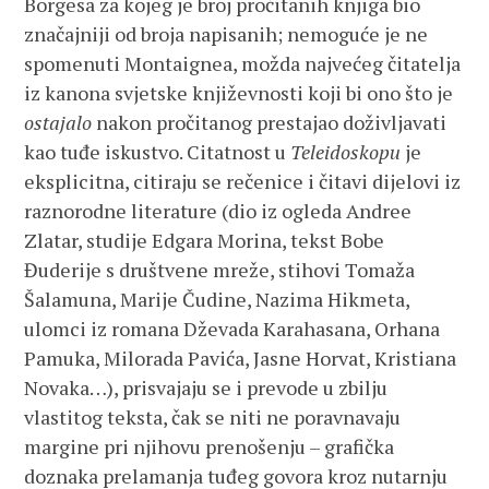
Borgesa za kojeg je broj pročitanih knjiga bio
značajniji od broja napisanih; nemoguće je ne
spomenuti Montaignea, možda najvećeg čitatelja
iz kanona svjetske književnosti koji bi ono što je
ostajalo
nakon pročitanog prestajao doživljavati
kao tuđe iskustvo. Citatnost u
Teleidoskopu
je
eksplicitna, citiraju se rečenice i čitavi dijelovi iz
raznorodne literature (dio iz ogleda Andree
Zlatar, studije Edgara Morina, tekst Bobe
Đuderije s društvene mreže, stihovi Tomaža
Šalamuna, Marije Čudine, Nazima Hikmeta,
ulomci iz romana Dževada Karahasana, Orhana
Pamuka, Milorada Pavića, Jasne Horvat, Kristiana
Novaka…), prisvajaju se i prevode u zbilju
vlastitog teksta, čak se niti ne poravnavaju
margine pri njihovu prenošenju – grafička
doznaka prelamanja tuđeg govora kroz nutarnju