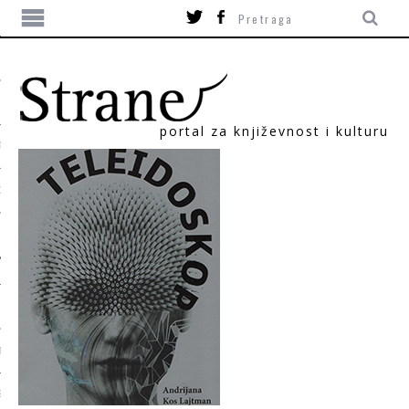
portal za književnost i kulturu
TIKA
ORI
T
SUM