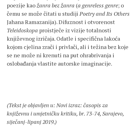
poezije kao
žanra bez žanra
(
a genreless genre
; o
čemu se može čitati u studiji
Poetry and Its Others
Jahana Ramazanija). Difuznost i otvorenost
Teleidoskopa
proistječe iz vizije totalnosti
književnog izričaja. Odatle i specifična lakoća
kojom cjelina zrači i privlači, ali i težina bez koje
se ne može ni krenuti na put ohrabrivanja i
oslobađanja vlastite autorske imaginacije.
(Tekst je objavljen u: Novi izraz: časopis za
književnu i umjetničku kritiku, br. 73-74, Sarajevo,
siječanj-lipanj 2019.)