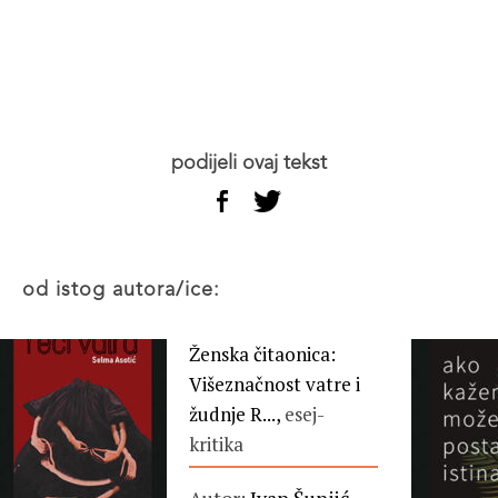
podijeli ovaj tekst
od istog autora/ice:
Ženska čitaonica:
Višeznačnost vatre i
žudnje R...,
esej-
kritika