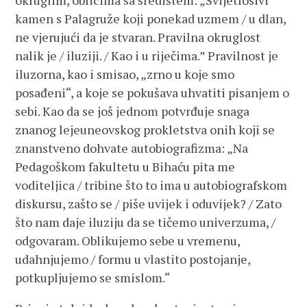
okruglim, oblicima sa središtem: „Svijetlosivi
kamen s Palagruže koji ponekad uzmem / u dlan,
ne vjerujući da je stvaran. Pravilna okruglost
nalik je / iluziji. / Kao i u riječima.” Pravilnost je
iluzorna, kao i smisao, „zrno u koje smo
posađeni“, a koje se pokušava uhvatiti pisanjem o
sebi. Kao da se još jednom potvrđuje snaga
znanog lejeuneovskog prokletstva onih koji se
znanstveno dohvate autobiografizma: „Na
Pedagoškom fakultetu u Bihaću pita me
voditeljica / tribine što to ima u autobiografskom
diskursu, zašto se / piše uvijek i oduvijek? / Zato
što nam daje iluziju da se tičemo univerzuma, /
odgovaram. Oblikujemo sebe u vremenu,
udahnjujemo / formu u vlastito postojanje,
potkupljujemo se smislom.“