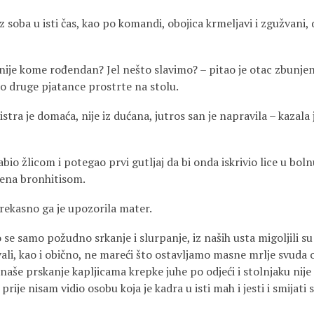
iz soba u isti čas, kao po komandi, obojica krmeljavi i zgužvani, 
 nije kome rođendan? Jel nešto slavimo? – pitao je otac zbunje
 druge pjatance prostrte na stolu.
tra je domaća, nije iz dućana, jutros san je napravila – kazal
io žlicom i potegao prvi gutljaj da bi onda iskrivio lice u bol
čena bronhitisom.
prekasno ga je upozorila mater.
se samo požudno srkanje i slurpanje, iz naših usta migoljili su
ali, kao i obično, ne mareći što ostavljamo masne mrlje svuda o
naše prskanje kapljicama krepke juhe po odjeći i stolnjaku nije
prije nisam vidio osobu koja je kadra u isti mah i jesti i smijati 