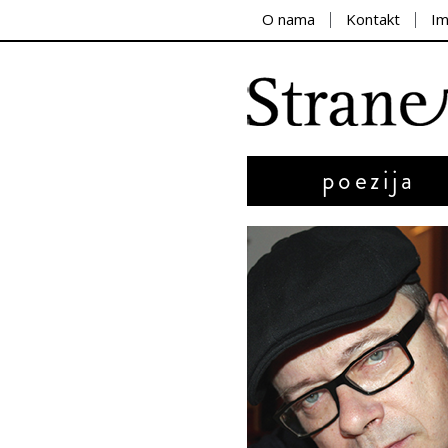
O nama
Kontakt
I
poezija