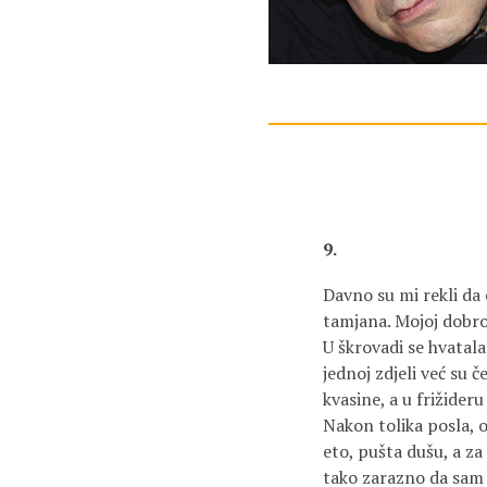
9.
Davno su mi rekli da 
tamjana. Mojoj dobroj
U škrovadi se hvatala
jednoj zdjeli već su 
kvasine, a u frižider
Nakon tolika posla, o
eto, pušta dušu, a z
tako zarazno da sam 