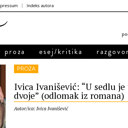
mpressum
Indeks autora
por
proza
esej/kritika
razgovo
PROZA
Ivica Ivanišević: “U sedlu je
dvoje” (odlomak iz romana)
Autor/ica: Ivica Ivanišević