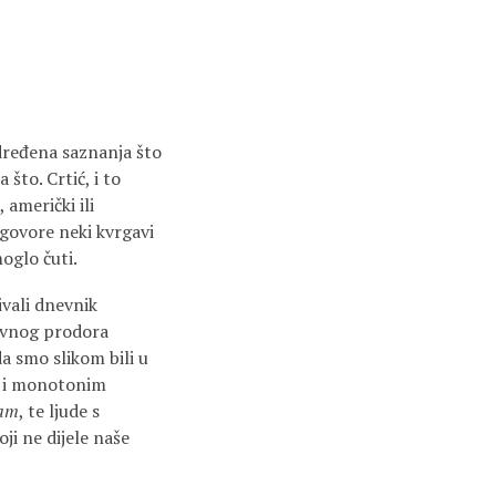
određena saznanja što
što. Crtić, i to
 američki ili
govore neki kvrgavi
moglo čuti.
ivali dnevnik
evnog prodora
a smo slikom bili u
la i monotonim
zam
, te ljude s
ji ne dijele naše