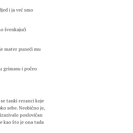
djed i ja već smo
no švenkajući
a je mater puneći mu
nu grimasu i počeo
 se tanki rezanci koje
ko sebe. Neobično je,
 izazivalo poslovičan
se kao što je ona tada