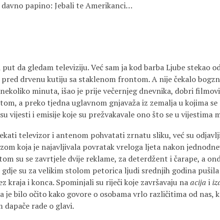
o davno papino: Jebali te Amerikanci…
i put da gledam televiziju. Već sam ja kod barba Ljube stekao 
 pred drvenu kutiju sa staklenom frontom. A nije čekalo bogzna 
ekoliko minuta, išao je prije večernjeg dnevnika, dobri filmovi,
tom, a preko tjedna uglavnom gnjavaža iz zemalja u kojima se 
e su vijesti i emisije koje su prežvakavale ono što se u vijestima 
ekati televizor i antenom pohvatati zrnatu sliku, već su odjavlj
m koja je najavljivala povratak vreloga ljeta nakon jednodn
om su se zavrtjele dvije reklame, za deterdžent i čarape, a ond
, gdje su za velikim stolom petorica ljudi srednjih godina puši
z kraja i konca. Spominjali su riječi koje završavaju na
acija
i
i
 je bilo očito kako govore o osobama vrlo različitima od nas, ko
 dapače rade o glavi.