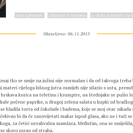
ivica ivanisevic
odlomak iz ormana
u sedlu je tijesno za 
Objavljeno: 06.11.2015
onaj tko se smije na južini nije normalan i da od takvoga treba 
 materi cijeloga kišnog jutra osmijeh nije silazio s usta, premda
 hrskava korica na teletinu i krumpire, na štednjaku se pušio l
čekale pečene paprike, u drugoj zelena salata u kupki od bračkog
u se hladila torta od čokolade i badema, koje se moj otac nikada 
čekivao bi da će zanovijetati makar ispod glasa, ako ne i tući se
a koga, za četiri nezahvalna mamlaza. Međutim, ona se smiješila
se skoro usrao od straha.