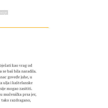
dvoje
bježati kao vrag od
 se baš bila naradila.
onac goveđe juhe, u
a ulja i kaštelanske
nije mogao zasititi.
 u mučenička prsa jer,
, tako razdragano,