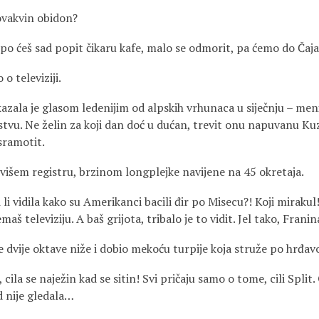
 ovakvin obidon?
Lipo ćeš sad popit čikaru kafe, malo se odmorit, pa ćemo do Čaja
 o televiziji.
kazala je glasom ledenijim od alpskih vrhunaca u siječnju – men
stvu. Ne želin za koji dan doć u dućan, trevit onu napuvanu Ku
sramotit.
 višem registru, brzinom longplejke navijene na 45 okretaja.
 li vidila kako su Amerikanci bacili đir po Misecu?! Koji mirakul
maš televiziju. A baš grijota, tribalo je to vidit. Jel tako, Franin
se dvije oktave niže i dobio mekoću turpije koja struže po hrđ
, cila se naježin kad se sitin! Svi pričaju samo o tome, cili Split. 
d nije gledala…