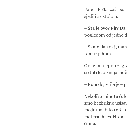
Pape i Feđa izašli su 
sjedili za stolom.
– Šta je ovo? Pir? Da
pogledom od jedne do
– Samo da znaš, manis
tanjur juhom.
On je pohlepno zagrab
siktati kao zmija mu
– Pomalo, vrila je – 
Nekoliko minuta čulo 
smo bezbrižno usisav
međutim, bilo to što 
materin bijes. Nikada 
činila.