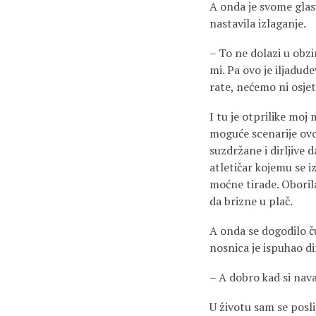
A onda je svome glas
nastavila izlaganje.
– To ne dolazi u obzi
mi. Pa ovo je iljadud
rate, nećemo ni osjet
I tu je otprilike moj
moguće scenarije ovog
suzdržane i dirljive 
atletičar kojemu se 
moćne tirade. Oborila
da brizne u plač.
A onda se dogodilo ču
nosnica je ispuhao d
– A dobro kad si nava
U životu sam se poslij