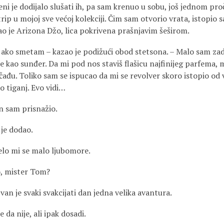
i je dodijalo slušati ih, pa sam krenuo u sobu, još jednom pro
strip u mojoj sve većoj kolekciji. Čim sam otvorio vrata, istopio 
o je Arizona Džo, lica pokrivena prašnjavim šeširom.
, ako smetam – kazao je podižući obod stetsona. – Malo sam 
 kao sunđer. Da mi pod nos staviš flašicu najfinijeg parfema, 
čađu. Toliko sam se ispucao da mi se revolver skoro istopio od v
ao tiganj. Evo vidi…
n sam prisnažio.
 je dodao.
elo mi se malo ljubomore.
o, mister Tom?
 van je svaki svakcijati dan jedna velika avantura.
je da nije, ali ipak dosadi.