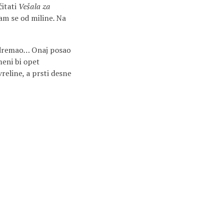
čitati
Vešala za
sam se od miline. Na
zadremao… Onaj posao
meni bi opet
reline, a prsti desne