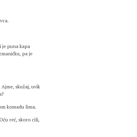
vca.
i je puna kapa
zmanićku, pa je
! Ajme, skužaj, uvik
a?
avom komadu lima.
Oću reć, skoro cili,