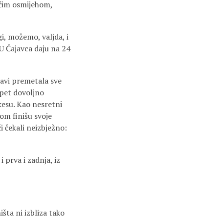
ućim osmijehom,
i, možemo, valjda, i
 U Čajavca daju na 24
glavi premetala sve
 opet dovoljno
 kesu. Kao nesretni
om finišu svoje
i čekali neizbježno:
 prva i zadnja, iz
išta ni izbliza tako