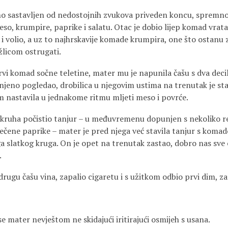
ino sastavljen od nedostojnih zvukova priveden koncu, spremno 
eso, krumpire, paprike i salatu. Otac je dobio lijep komad vrata
 i volio, a uz to najhrskavije komade krumpira, one što ostanu 
 žlicom ostrugati.
rvi komad sočne teletine, mater mu je napunila čašu s dva decil
njeno pogledao, drobilica u njegovim ustima na trenutak je sta
m nastavila u jednakome ritmu mljeti meso i povrće.
 kruha počistio tanjur – u međuvremenu dopunjen s nekoliko r
pečene paprike – mater je pred njega već stavila tanjur s koma
 slatkog kruga. On je opet na trenutak zastao, dobro nas sve 
.
drugu čašu vina, zapalio cigaretu i s užitkom odbio prvi dim, za
 se mater nevještom ne skidajući iritirajući osmijeh s usana.