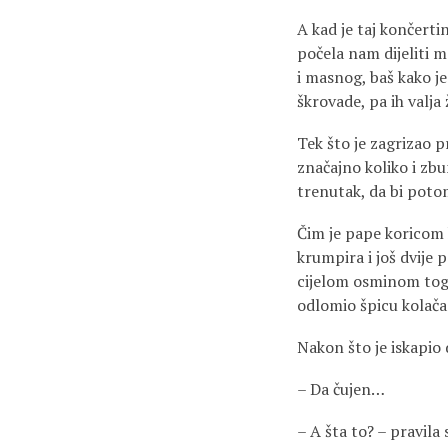
A kad je taj končert
počela nam dijeliti m
i masnog, baš kako je
škrovade, pa ih valja
Tek što je zagrizao p
značajno koliko i zbu
trenutak, da bi poto
Čim je pape koricom
krumpira i još dvije 
cijelom osminom toga
odlomio špicu kolača
Nakon što je iskapio 
– Da čujen…
– A šta to? – pravila