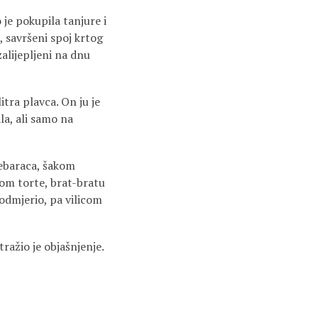
je pokupila tanjure i
, savršeni spoj krtog
zalijepljeni na dnu
itra plavca. On ju je
la, ali samo na
ebaraca, šakom
dom torte, brat-bratu
odmjerio, pa vilicom
tražio je objašnjenje.