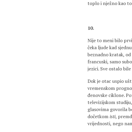
toplo i nježno kao t
10.
Nije to meni bilo prv
čeka ljude kad sjednu
beznadno kratak, od n
francuski, samo subo
jezici. Sve ostalo bil
Dok je otac uspio ušt
vremenskom prognozo
đenovske ciklone. Pot
televizijskom studiju
glasovima govorila be
dočetkom
isti
, premda
vrijednosti, nego nam