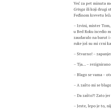
Već za pet minuta men
Gringa
ili koji drugi 
Feđinom krevetu leža
– Izvini, mister Tom
u Bed Roku iscedio me
zaudaralo na barut i 
ruke još su mi crni k
– Stvarno! – zapanje
– Tja… – rezignirano
– Blago se vama – ot
– A zašto mi se blag
– Da zašto?! Zato jer
– Jeste, lepo je to, ni