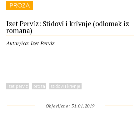
PROZA
 AUTORA
Izet Perviz: Stidovi i krivnje (odlomak iz
romana)
Autor/ica: Izet Perviz
izet perviz
proza
stidovi i krivnje
Objavljeno: 31.01.2019