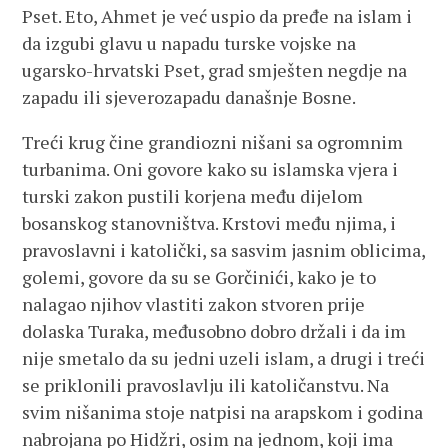
Pset. Eto, Ahmet je već uspio da pređe na islam i
da izgubi glavu u napadu turske vojske na
ugarsko-hrvatski Pset, grad smješten negdje na
zapadu ili sjeverozapadu današnje Bosne.
Treći krug čine grandiozni nišani sa ogromnim
turbanima. Oni govore kako su islamska vjera i
turski zakon pustili korjena među dijelom
bosanskog stanovništva. Krstovi među njima, i
pravoslavni i katolički, sa sasvim jasnim oblicima,
golemi, govore da su se Gorčinići, kako je to
nalagao njihov vlastiti zakon stvoren prije
dolaska Turaka, međusobno dobro držali i da im
nije smetalo da su jedni uzeli islam, a drugi i treći
se priklonili pravoslavlju ili katoličanstvu. Na
svim nišanima stoje natpisi na arapskom i godina
nabrojana po Hidžri, osim na jednom, koji ima