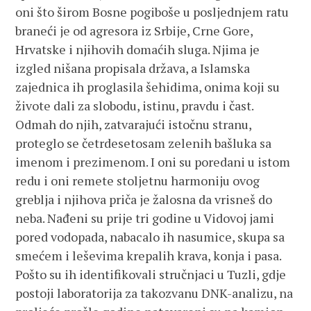
oni što širom Bosne pogiboše u posljednjem ratu
braneći je od agresora iz Srbije, Crne Gore,
Hrvatske i njihovih domaćih sluga. Njima je
izgled nišana propisala država, a Islamska
zajednica ih proglasila šehidima, onima koji su
živote dali za slobodu, istinu, pravdu i čast.
Odmah do njih, zatvarajući istočnu stranu,
proteglo se četrdesetosam zelenih bašluka sa
imenom i prezimenom. I oni su poredani u istom
redu i oni remete stoljetnu harmoniju ovog
greblja i njihova priča je žalosna da vrisneš do
neba. Nađeni su prije tri godine u Vidovoj jami
pored vodopada, nabacalo ih nasumice, skupa sa
smećem i leševima krepalih krava, konja i pasa.
Pošto su ih identifikovali stručnjaci u Tuzli, gdje
postoji laboratorija za takozvanu DNK-analizu, na