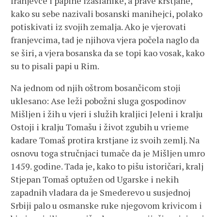
franjevce i papine izaslanike, a prave krstjane,
kako su sebe nazivali bosanski manihejci, polako
potiskivati iz svojih zemalja. Ako je vjerovati
franjevcima, tad je njihova vjera počela naglo da
se širi, a vjera bosanska da se topi kao vosak, kako
su to pisali papi u Rim.
Na jednom od njih oštrom bosančicom stoji
uklesano: Ase leži pobožni sluga gospodinov
Mišljen i žih u vjeri i služih kraljici Jeleni i kralju
Ostoji i kralju Tomašu i život zgubih u vrieme
kadare Tomaš protira krstjane iz svoih zemlj. Na
osnovu toga stručnjaci tumače da je Mišljen umro
1459. godine. Tada je, kako to pišu istoričari, kralj
Stjepan Tomaš optužen od Ugarske i nekih
zapadnih vladara da je Smederevo u susjednoj
Srbiji palo u osmanske ruke njegovom krivicom i