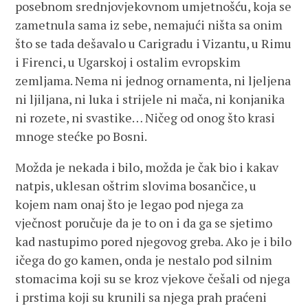
posebnom srednjovjekovnom umjetnošću, koja se
zametnula sama iz sebe, nemajući ništa sa onim
što se tada dešavalo u Carigradu i Vizantu, u Rimu
i Firenci, u Ugarskoj i ostalim evropskim
zemljama. Nema ni jednog ornamenta, ni ljeljena
ni ljiljana, ni luka i strijele ni mača, ni konjanika
ni rozete, ni svastike… Ničeg od onog što krasi
mnoge stećke po Bosni.
Možda je nekada i bilo, možda je čak bio i kakav
natpis, uklesan oštrim slovima bosančice, u
kojem nam onaj što je legao pod njega za
vječnost poručuje da je to on i da ga se sjetimo
kad nastupimo pored njegovog greba. Ako je i bilo
ičega do go kamen, onda je nestalo pod silnim
stomacima koji su se kroz vjekove češali od njega
i prstima koji su krunili sa njega prah praćeni