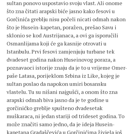
sultan ponovo uspostavio svoju vlast. Ali onome
što zna čitati arapski biće jasno kako fesovi u
Gorčinića greblju nisu počeli nicati odmah nakon
što je Husein-kapetan, poražen, prešao Savu i
sklonio se kod Austrijanaca, a ovi ga isporučili
Osmanlijama koji će ga kasnije otrovati u
Istanbulu. Prvi fesovi zamjenjuju turbane tek
dvadeset godina nakon Huseinovog poraza, a
poznavaoci istorije znaju da je to u vrijeme Omer-
paše Latasa, porijeklom Srbina iz Like, kojeg je
sultan poslao da napokon umiri bosansku
vlastelu. Tu su nišani najgušći, a onom što zna
arapski odmah biva jasno da je te godine u
gorčinićko greblje spušteno dvadesetak
muškaraca, ni jedan stariji od trideset godina. To
može značiti samo jedno, da je ideja Husein-
kapetana Gradaščevića u Gorčinićima živjela još