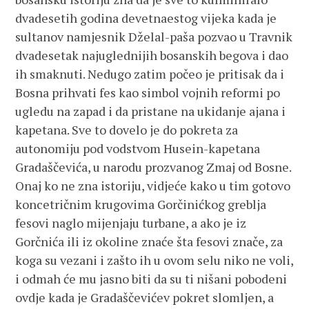
dvadesetih godina devetnaestog vijeka kada je
sultanov namjesnik Dželal-paša pozvao u Travnik
dvadesetak najuglednijih bosanskih begova i dao
ih smaknuti. Nedugo zatim počeo je pritisak da i
Bosna prihvati fes kao simbol vojnih reformi po
ugledu na zapad i da pristane na ukidanje ajana i
kapetana. Sve to dovelo je do pokreta za
autonomiju pod vodstvom Husein-kapetana
Gradaščevića, u narodu prozvanog Zmaj od Bosne.
Onaj ko ne zna istoriju, vidjeće kako u tim gotovo
koncetričnim krugovima Gorčinićkog greblja
fesovi naglo mijenjaju turbane, a ako je iz
Gorčnića ili iz okoline znaće šta fesovi znače, za
koga su vezani i zašto ih u ovom selu niko ne voli,
i odmah će mu jasno biti da su ti nišani pobodeni
ovdje kada je Gradaščevićev pokret slomljen, a