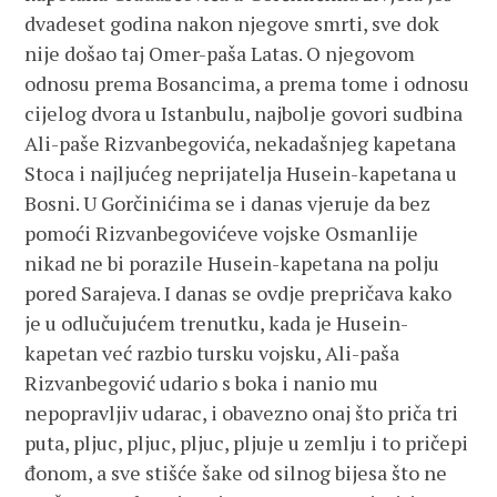
dvadeset godina nakon njegove smrti, sve dok
nije došao taj Omer-paša Latas. O njegovom
odnosu prema Bosancima, a prema tome i odnosu
cijelog dvora u Istanbulu, najbolje govori sudbina
Ali-paše Rizvanbegovića, nekadašnjeg kapetana
Stoca i najljućeg neprijatelja Husein-kapetana u
Bosni. U Gorčinićima se i danas vjeruje da bez
pomoći Rizvanbegovićeve vojske Osmanlije
nikad ne bi porazile Husein-kapetana na polju
pored Sarajeva. I danas se ovdje prepričava kako
je u odlučujućem trenutku, kada je Husein-
kapetan već razbio tursku vojsku, Ali-paša
Rizvanbegović udario s boka i nanio mu
nepopravljiv udarac, i obavezno onaj što priča tri
puta, pljuc, pljuc, pljuc, pljuje u zemlju i to pričepi
đonom, a sve stišće šake od silnog bijesa što ne