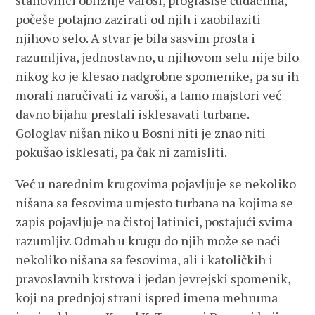
stanovnici obližnje varoši, proglasiše čudacima,
počeše potajno zazirati od njih i zaobilaziti
njihovo selo. A stvar je bila sasvim prosta i
razumljiva, jednostavno, u njihovom selu nije bilo
nikog ko je klesao nadgrobne spomenike, pa su ih
morali naručivati iz varoši, a tamo majstori već
davno bijahu prestali isklesavati turbane.
Gologlav nišan niko u Bosni niti je znao niti
pokušao isklesati, pa čak ni zamisliti.
Već u narednim krugovima pojavljuje se nekoliko
nišana sa fesovima umjesto turbana na kojima se
zapis pojavljuje na čistoj latinici, postajući svima
razumljiv. Odmah u krugu do njih može se naći
nekoliko nišana sa fesovima, ali i katoličkih i
pravoslavnih krstova i jedan jevrejski spomenik,
koji na prednjoj strani ispred imena mehruma