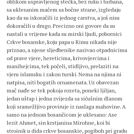
oblikom uspravljenog stećka, bez ruku i turbana,
sa uklesanim mačem sa bočne strane, izgledaju
kao da su iskoračili iz jednog carstva, a još nisu
dokoračili u drugo. Precizno oni govore da su
nastali u vrijeme kada su mirski ljudi, pobornici
Crkve bosanske, koju papa u Rimu nikada nije
priznao, a njene sljedbenike nazivao otpadnicima
od prave vjere, hereticima, krivovjercima i
manihejcima, tek počeli, stidljivo, prelaziti na
vjeru islamsku i zakon turski. Nema na njima ni
natpisa, niti bogatih ornamenata. Uz obavezan
mač nađe se tek pokoja rozeta, poneki ljiljan,
jedan uštap i jedna zvijezda sa sićušnim dlanom
koji sramežljivo proviruje iz naslaga mahovine. A
samo na jednom bosančicom je uklesano: Ase
lezit Ahmet, sin krstjanina Mirohne, koi bi
stroinik u dida crkve bosanskie, pogiboh pri gradu