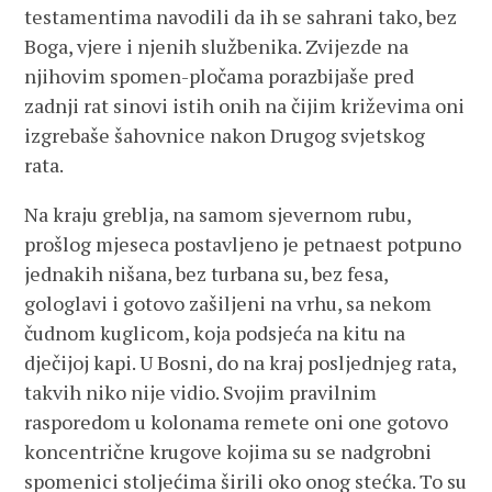
testamentima navodili da ih se sahrani tako, bez
Boga, vjere i njenih službenika. Zvijezde na
njihovim spomen-pločama porazbijaše pred
zadnji rat sinovi istih onih na čijim križevima oni
izgrebaše šahovnice nakon Drugog svjetskog
rata.
Na kraju greblja, na samom sjevernom rubu,
prošlog mjeseca postavljeno je petnaest potpuno
jednakih nišana, bez turbana su, bez fesa,
gologlavi i gotovo zašiljeni na vrhu, sa nekom
čudnom kuglicom, koja podsjeća na kitu na
dječijoj kapi. U Bosni, do na kraj posljednjeg rata,
takvih niko nije vidio. Svojim pravilnim
rasporedom u kolonama remete oni one gotovo
koncentrične krugove kojima su se nadgrobni
spomenici stoljećima širili oko onog stećka. To su