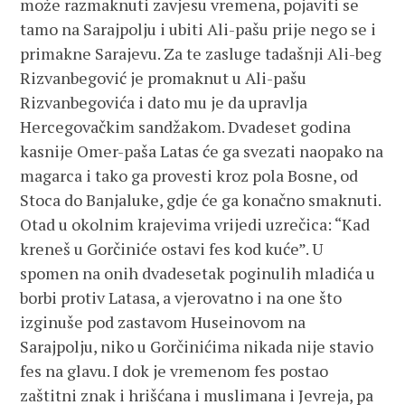
može razmaknuti zavjesu vremena, pojaviti se
tamo na Sarajpolju i ubiti Ali-pašu prije nego se i
primakne Sarajevu. Za te zasluge tadašnji Ali-beg
Rizvanbegović je promaknut u Ali-pašu
Rizvanbegovića i dato mu je da upravlja
Hercegovačkim sandžakom. Dvadeset godina
kasnije Omer-paša Latas će ga svezati naopako na
magarca i tako ga provesti kroz pola Bosne, od
Stoca do Banjaluke, gdje će ga konačno smaknuti.
Otad u okolnim krajevima vrijedi uzrečica: “Kad
kreneš u Gorčiniće ostavi fes kod kuće”. U
spomen na onih dvadesetak poginulih mladića u
borbi protiv Latasa, a vjerovatno i na one što
izginuše pod zastavom Huseinovom na
Sarajpolju, niko u Gorčinićima nikada nije stavio
fes na glavu. I dok je vremenom fes postao
zaštitni znak i hrišćana i muslimana i Jevreja, pa