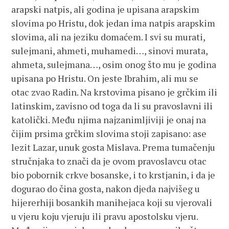
arapski natpis, ali godina je upisana arapskim
slovima po Hristu, dok jedan ima natpis arapskim
slovima, ali na jeziku domaćem. I svi su murati,
sulejmani, ahmeti, muhamedi…, sinovi murata,
ahmeta, sulejmana…, osim onog što mu je godina
upisana po Hristu. On jeste Ibrahim, ali mu se
otac zvao Radin. Na krstovima pisano je grčkim ili
latinskim, zavisno od toga da li su pravoslavni ili
katolički. Među njima najzanimljiviji je onaj na
čijim prsima grčkim slovima stoji zapisano: ase
lezit Lazar, unuk gosta Mislava. Prema tumačenju
stručnjaka to znači da je ovom pravoslavcu otac
bio pobornik crkve bosanske, i to krstjanin, i da je
dogurao do čina gosta, nakon djeda najvišeg u
hijererhiji bosankih manihejaca koji su vjerovali
u vjeru koju vjeruju ili pravu apostolsku vjeru.