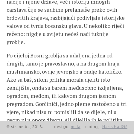
nacije i njene države, već i istoriju mnogih
carstava čije se sudbine prelamaše preko ovih
brdovitih krajeva, razbijajući podivljale istorijske
valove od tvrdu bosansku glavu. U nekoliko riječi
rečeno: nigdje u svijetu nećeš naći tužnije
groblje.
Po cijeloj Bosni groblja su udaljena jedna od
drugih, tamo je pravoslavno, a na drugom kraju
muslimansko, ovdje jevrejsko a ondje katoličko.
Ako su baš, silom prilika morala djeliti isto
zemljište, onda su barem međusobno izdjeljena,
ogradom, međom, ili kakvom drugom jasnom
pregradom. Gorčinići, jedno pleme rastočeno u tri
vjere, nikad nisu ni pomislili da se dijele, ni u
ovom ni u onom životu. Ali dijelila ih je politika,
strane.ba, 2018.
design:
mela
coding:
Haris Hadžić
vjera, istorija, tuđi računi i domaće pijavice
©