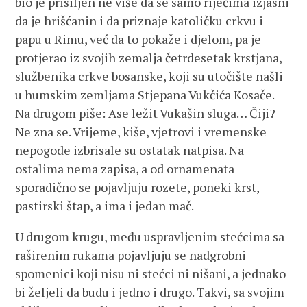
bio je prisiljen ne više da se samo riječima izjasni
da je hrišćanin i da priznaje katoličku crkvu i
papu u Rimu, već da to pokaže i djelom, pa je
protjerao iz svojih zemalja četrdesetak krstjana,
službenika crkve bosanske, koji su utočište našli
u humskim zemljama Stjepana Vukčića Kosače.
Na drugom piše: Ase ležit Vukašin sluga… Čiji?
Ne zna se. Vrijeme, kiše, vjetrovi i vremenske
nepogode izbrisale su ostatak natpisa. Na
ostalima nema zapisa, a od ornamenata
sporadično se pojavljuju rozete, poneki krst,
pastirski štap, a ima i jedan mač.
U drugom krugu, među uspravljenim stećcima sa
raširenim rukama pojavljuju se nadgrobni
spomenici koji nisu ni stećci ni nišani, a jednako
bi željeli da budu i jedno i drugo. Takvi, sa svojim