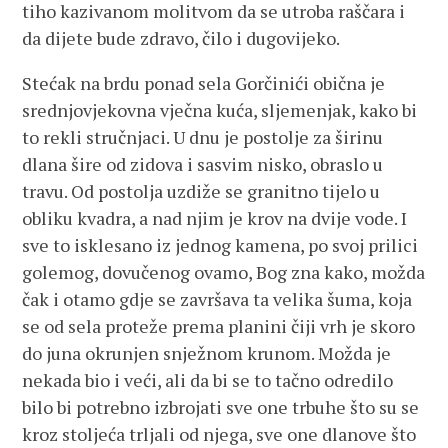
tiho kazivanom molitvom da se utroba raščara i
da dijete bude zdravo, čilo i dugovijeko.
Stećak na brdu ponad sela Gorčinići obična je
srednjovjekovna vječna kuća, sljemenjak, kako bi
to rekli stručnjaci. U dnu je postolje za širinu
dlana šire od zidova i sasvim nisko, obraslo u
travu. Od postolja uzdiže se granitno tijelo u
obliku kvadra, a nad njim je krov na dvije vode. I
sve to isklesano iz jednog kamena, po svoj prilici
golemog, dovučenog ovamo, Bog zna kako, možda
čak i otamo gdje se završava ta velika šuma, koja
se od sela proteže prema planini čiji vrh je skoro
do juna okrunjen snježnom krunom. Možda je
nekada bio i veći, ali da bi se to tačno odredilo
bilo bi potrebno izbrojati sve one trbuhe što su se
kroz stoljeća trljali od njega, sve one dlanove što