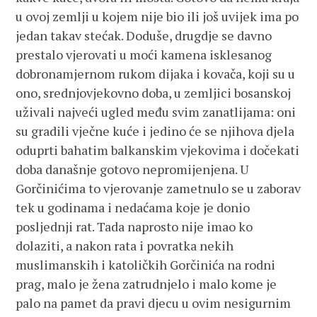
u ovoj zemlji u kojem nije bio ili još uvijek ima po
jedan takav stećak. Doduše, drugdje se davno
prestalo vjerovati u moći kamena isklesanog
dobronamjernom rukom dijaka i kovača, koji su u
ono, srednjovjekovno doba, u zemljici bosanskoj
uživali najveći ugled među svim zanatlijama: oni
su gradili vječne kuće i jedino će se njihova djela
oduprti bahatim balkanskim vjekovima i dočekati
doba današnje gotovo nepromijenjena. U
Gorčinićima to vjerovanje zametnulo se u zaborav
tek u godinama i nedaćama koje je donio
posljednji rat. Tada naprosto nije imao ko
dolaziti, a nakon rata i povratka nekih
muslimanskih i katoličkih Gorčinića na rodni
prag, malo je žena zatrudnjelo i malo kome je
palo na pamet da pravi djecu u ovim nesigurnim