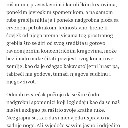
nišanima, pravoslavnim i katoličkim krstovima,
ponekim jevreskim spomenikom, a na samom
rubu greblja nikla je i poneka nadgrobna ploča sa
crvenom petokrakom. Jednostavno, krene li
čovjek od njega prema ivicama tog prostranog
greblja što se širi od svog središta u gotovo
ravnomjernim koncentričnim krugovima, može
bez imalo muke čitati povijest ovog kraja i ove
zemlje, kao da je ožagao kakav stoljetni hrast pa,
tabireći mu godove, tumači njegovu sudbinu i
njegov život.
Odmah uz stećak počinju da se šire čudni
nadgrobni spomenici koji izgledaju kao da se naš
mašet uzdigao pa raširio svoje kratke ruke.
Nezgrapni su, kao da si medvjeda uspravio na
zadnje noge. Ali svjedoče sasvim jasno i odrješito