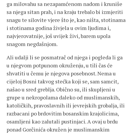
ga milovahu sa nezapamćenom nadom i kruniše
sa njega sitan prah, i na kraju trebalo bi izmjeriti
snagu te silovite vjere što je, kao ništa, stotinama
i stotinama godina živjela u ovim ljudima i,
najvjerovatnije, još uvijek živi, barem upola
snagom negdašnjom.
Ali udalji li se posmatrač od njega i pogleda li ga
u njegvom potpunom okruženju, u tili čas će
shvatiti u čemu je njegova posebnost. Nema u
cijeloj Bosni takvog stećka koji se, sam samcit,
našao u sred greblja. Obično su, ili skupljeni u
grupe u nekropolama daleko od muslimanskih,
katoličkih, pravoslavnih ili jevrejskih grobalja, ili
razbacani po brdovitim bosanskim krajolicima,
osamljeni kao zalutali pustinjaci. A ovaj u brdu
ponad Gorčinića okružen je muslimanskim