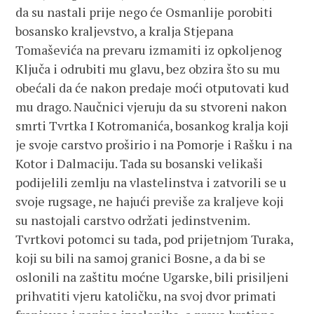
da su nastali prije nego će Osmanlije porobiti
bosansko kraljevstvo, a kralja Stjepana
Tomaševića na prevaru izmamiti iz opkoljenog
Ključa i odrubiti mu glavu, bez obzira što su mu
obećali da će nakon predaje moći otputovati kud
mu drago. Naučnici vjeruju da su stvoreni nakon
smrti Tvrtka I Kotromanića, bosankog kralja koji
je svoje carstvo proširio i na Pomorje i Rašku i na
Kotor i Dalmaciju. Tada su bosanski velikaši
podijelili zemlju na vlastelinstva i zatvorili se u
svoje rugsage, ne hajući previše za kraljeve koji
su nastojali carstvo održati jedinstvenim.
Tvrtkovi potomci su tada, pod prijetnjom Turaka,
koji su bili na samoj granici Bosne, a da bi se
oslonili na zaštitu moćne Ugarske, bili prisiljeni
prihvatiti vjeru katoličku, na svoj dvor primati