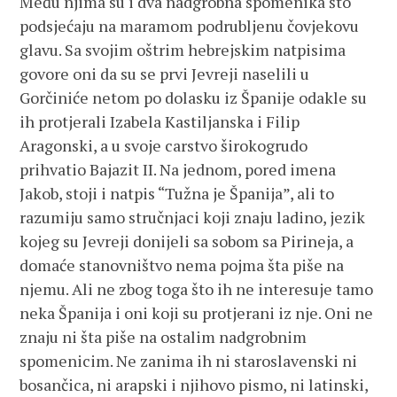
Među njima su i dva nadgrobna spomenika što
podsjećaju na maramom podrubljenu čovjekovu
glavu. Sa svojim oštrim hebrejskim natpisima
govore oni da su se prvi Jevreji naselili u
Gorčiniće netom po dolasku iz Španije odakle su
ih protjerali Izabela Kastiljanska i Filip
Aragonski, a u svoje carstvo širokogrudo
prihvatio Bajazit II. Na jednom, pored imena
Jakob, stoji i natpis “Tužna je Španija”, ali to
razumiju samo stručnjaci koji znaju ladino, jezik
kojeg su Jevreji donijeli sa sobom sa Pirineja, a
domaće stanovništvo nema pojma šta piše na
njemu. Ali ne zbog toga što ih ne interesuje tamo
neka Španija i oni koji su protjerani iz nje. Oni ne
znaju ni šta piše na ostalim nadgrobnim
spomenicim. Ne zanima ih ni staroslavenski ni
bosančica, ni arapski i njihovo pismo, ni latinski,