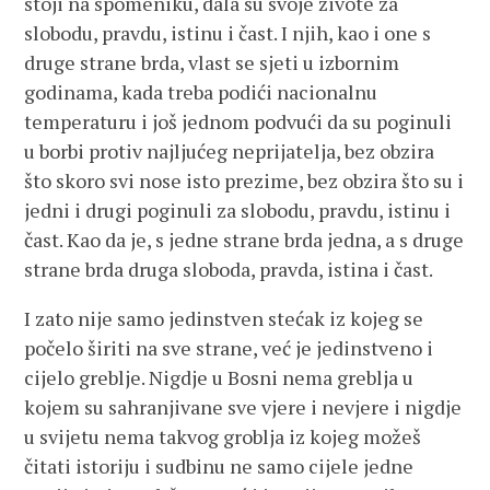
stoji na spomeniku, dala su svoje živote za
slobodu, pravdu, istinu i čast. I njih, kao i one s
druge strane brda, vlast se sjeti u izbornim
godinama, kada treba podići nacionalnu
temperaturu i još jednom podvući da su poginuli
u borbi protiv najljućeg neprijatelja, bez obzira
što skoro svi nose isto prezime, bez obzira što su i
jedni i drugi poginuli za slobodu, pravdu, istinu i
čast. Kao da je, s jedne strane brda jedna, a s druge
strane brda druga sloboda, pravda, istina i čast.
I zato nije samo jedinstven stećak iz kojeg se
počelo širiti na sve strane, već je jedinstveno i
cijelo greblje. Nigdje u Bosni nema greblja u
kojem su sahranjivane sve vjere i nevjere i nigdje
u svijetu nema takvog groblja iz kojeg možeš
čitati istoriju i sudbinu ne samo cijele jedne