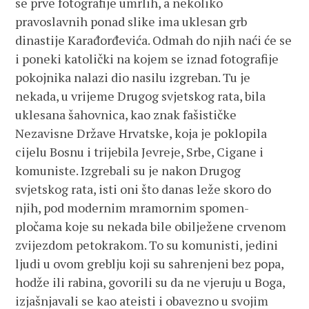
se prve fotografije umrlih, a nekoliko
pravoslavnih ponad slike ima uklesan grb
dinastije Karađorđevića. Odmah do njih naći će se
i poneki katolički na kojem se iznad fotografije
pokojnika nalazi dio nasilu izgreban. Tu je
nekada, u vrijeme Drugog svjetskog rata, bila
uklesana šahovnica, kao znak fašističke
Nezavisne Države Hrvatske, koja je poklopila
cijelu Bosnu i trijebila Jevreje, Srbe, Cigane i
komuniste. Izgrebali su je nakon Drugog
svjetskog rata, isti oni što danas leže skoro do
njih, pod modernim mramornim spomen-
pločama koje su nekada bile obilježene crvenom
zvijezdom petokrakom. To su komunisti, jedini
ljudi u ovom greblju koji su sahrenjeni bez popa,
hodže ili rabina, govorili su da ne vjeruju u Boga,
izjašnjavali se kao ateisti i obavezno u svojim