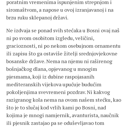
poratnim vremenima ispunjenim strepnjom i
siromaštvom, a napose u ovoj izranjavanoj i na
brzu ruku sklepanoj državi.
Ne izdvaja se ponad svih stećaka u Bosni ovaj naš
ni po svom osobitom izgledu, veličini,
gracioznosti, ni po nekom osebujnom ornamentu
ili zapisu što ga ostaviše žitelji srednjovjekovne
bosanske države. Nema na njemu ni raširenog
bošnjačkog dlana, opjevanog u mnogim
pjesmama, koji iz dubine raspojasanih
mediteranskih vijekova upućuje budućim
pokoljenjima svevremeni pozdrav. Ni kakvog
razigranog kola nema na ovom našem stećku, kao
što je to slučaj kod vrlih kami po Bosni, nad
kojima je mnogi namjernik, avanturista, naučnik
ili pjesnik zastajao pa se oduševljavao tom