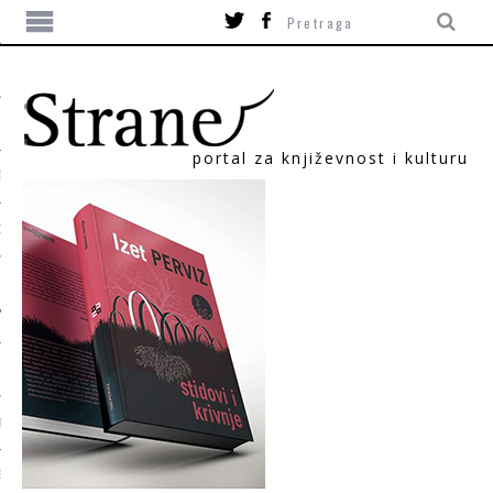
portal za književnost i kulturu
TIKA
ORI
T
SUM