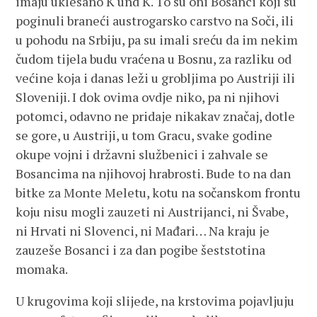
imaju uklesano K und K. To su oni Bosanci koji su
poginuli braneći austrogarsko carstvo na Soči, ili
u pohodu na Srbiju, pa su imali sreću da im nekim
čudom tijela budu vraćena u Bosnu, za razliku od
većine koja i danas leži u grobljima po Austriji ili
Sloveniji. I dok ovima ovdje niko, pa ni njihovi
potomci, odavno ne pridaje nikakav značaj, dotle
se gore, u Austriji, u tom Gracu, svake godine
okupe vojni i državni službenici i zahvale se
Bosancima na njihovoj hrabrosti. Bude to na dan
bitke za Monte Meletu, kotu na sočanskom frontu
koju nisu mogli zauzeti ni Austrijanci, ni Švabe,
ni Hrvati ni Slovenci, ni Mađari… Na kraju je
zauzeše Bosanci i za dan pogibe šeststotina
momaka.
U krugovima koji slijede, na krstovima pojavljuju