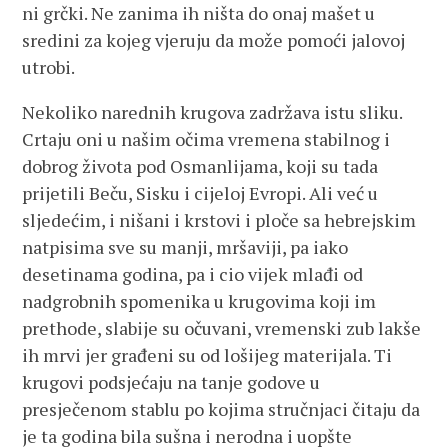
ni grčki. Ne zanima ih ništa do onaj mašet u
sredini za kojeg vjeruju da može pomoći jalovoj
utrobi.
Nekoliko narednih krugova zadržava istu sliku.
Crtaju oni u našim očima vremena stabilnog i
dobrog života pod Osmanlijama, koji su tada
prijetili Beču, Sisku i cijeloj Evropi. Ali već u
sljedećim, i nišani i krstovi i ploče sa hebrejskim
natpisima sve su manji, mršaviji, pa iako
desetinama godina, pa i cio vijek mlađi od
nadgrobnih spomenika u krugovima koji im
prethode, slabije su očuvani, vremenski zub lakše
ih mrvi jer građeni su od lošijeg materijala. Ti
krugovi podsjećaju na tanje godove u
presječenom stablu po kojima stručnjaci čitaju da
je ta godina bila sušna i nerodna i uopšte