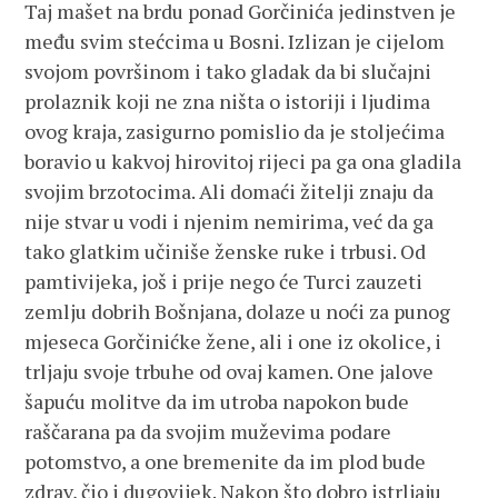
Taj mašet na brdu ponad Gorčinića jedinstven je
među svim stećcima u Bosni. Izlizan je cijelom
svojom površinom i tako gladak da bi slučajni
prolaznik koji ne zna ništa o istoriji i ljudima
ovog kraja, zasigurno pomislio da je stoljećima
boravio u kakvoj hirovitoj rijeci pa ga ona gladila
svojim brzotocima. Ali domaći žitelji znaju da
nije stvar u vodi i njenim nemirima, već da ga
tako glatkim učiniše ženske ruke i trbusi. Od
pamtivijeka, još i prije nego će Turci zauzeti
zemlju dobrih Bošnjana, dolaze u noći za punog
mjeseca Gorčinićke žene, ali i one iz okolice, i
trljaju svoje trbuhe od ovaj kamen. One jalove
šapuću molitve da im utroba napokon bude
raščarana pa da svojim muževima podare
potomstvo, a one bremenite da im plod bude
zdrav, čio i dugovijek. Nakon što dobro istrljaju