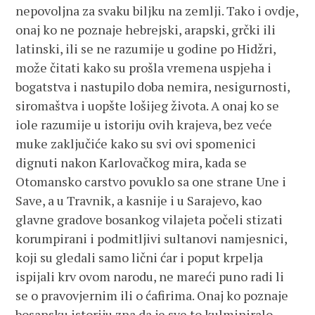
nepovoljna za svaku biljku na zemlji. Tako i ovdje,
onaj ko ne poznaje hebrejski, arapski, grčki ili
latinski, ili se ne razumije u godine po Hidžri,
može čitati kako su prošla vremena uspjeha i
bogatstva i nastupilo doba nemira, nesigurnosti,
siromaštva i uopšte lošijeg života. A onaj ko se
iole razumije u istoriju ovih krajeva, bez veće
muke zaključiće kako su svi ovi spomenici
dignuti nakon Karlovačkog mira, kada se
Otomansko carstvo povuklo sa one strane Une i
Save, a u Travnik, a kasnije i u Sarajevo, kao
glavne gradove bosankog vilajeta počeli stizati
korumpirani i podmitljivi sultanovi namjesnici,
koji su gledali samo lični ćar i poput krpelja
ispijali krv ovom narodu, ne mareći puno radi li
se o pravovjernim ili o ćafirima. Onaj ko poznaje
bosansku istoriju zna da je sve to kulminiralo