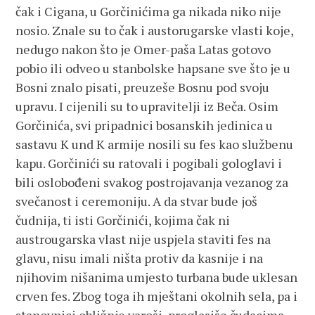
čak i Cigana, u Gorčinićima ga nikada niko nije
nosio. Znale su to čak i austorugarske vlasti koje,
nedugo nakon što je Omer-paša Latas gotovo
pobio ili odveo u stanbolske hapsane sve što je u
Bosni znalo pisati, preuzeše Bosnu pod svoju
upravu. I cijenili su to upravitelji iz Beča. Osim
Gorčinića, svi pripadnici bosanskih jedinica u
sastavu K und K armije nosili su fes kao službenu
kapu. Gorčinići su ratovali i pogibali gologlavi i
bili oslobođeni svakog postrojavanja vezanog za
svečanost i ceremoniju. A da stvar bude još
čudnija, ti isti Gorčinići, kojima čak ni
austrougarska vlast nije uspjela staviti fes na
glavu, nisu imali ništa protiv da kasnije i na
njihovim nišanima umjesto turbana bude uklesan
crven fes. Zbog toga ih mještani okolnih sela, pa i