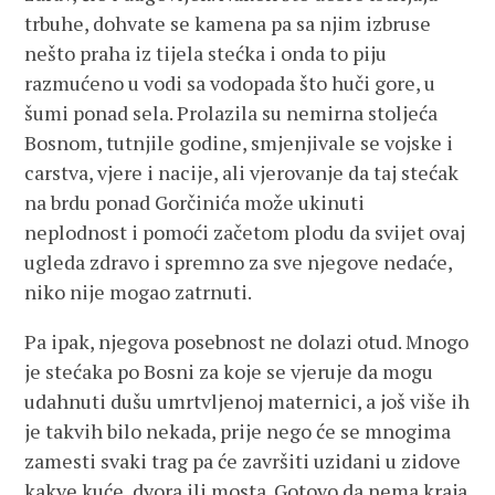
trbuhe, dohvate se kamena pa sa njim izbruse
nešto praha iz tijela stećka i onda to piju
razmućeno u vodi sa vodopada što huči gore, u
šumi ponad sela. Prolazila su nemirna stoljeća
Bosnom, tutnjile godine, smjenjivale se vojske i
carstva, vjere i nacije, ali vjerovanje da taj stećak
na brdu ponad Gorčinića može ukinuti
neplodnost i pomoći začetom plodu da svijet ovaj
ugleda zdravo i spremno za sve njegove nedaće,
niko nije mogao zatrnuti.
Pa ipak, njegova posebnost ne dolazi otud. Mnogo
je stećaka po Bosni za koje se vjeruje da mogu
udahnuti dušu umrtvljenoj maternici, a još više ih
je takvih bilo nekada, prije nego će se mnogima
zamesti svaki trag pa će završiti uzidani u zidove
kakve kuće, dvora ili mosta. Gotovo da nema kraja