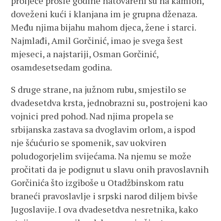
proljeće prošle godine natovareni su na kamion,
doveženi kući i klanjana im je grupna dženaza.
Među njima bijahu mahom djeca, žene i starci.
Najmlađi, Amil Gorčinić, imao je svega šest
mjeseci, a najstariji, Osman Gorčinić,
osamdesetsedam godina.
S druge strane, na južnom rubu, smjestilo se
dvadesetdva krsta, jednobrazni su, postrojeni kao
vojnici pred pohod. Nad njima propela se
srbijanska zastava sa dvoglavim orlom, a ispod
nje šćućurio se spomenik, sav uokviren
poludogorjelim svijećama. Na njemu se može
pročitati da je podignut u slavu onih pravoslavnih
Gorčinića što izgiboše u Otadžbinskom ratu
braneći pravoslavlje i srpski narod diljem bivše
Jugoslavije. I ova dvadesetdva nesretnika, kako